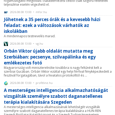
fogamzásgátló megoldás: családtervezési célból csak szigorú feltételek
teljesülése esetén végezhető el.
2026.08.08 13:00 • mfor.hu
Jöhetnek a 35 perces órák és a kevesebb házi
feladat: ezek a változások várhatók az
iskolákban
A mindennapos testnevelés marad.
2026.08.08 13:00 • vg.hu
Orbán Viktor újabb oldalát mutatta meg
Szerbiában: pecsenye, szilvapálinka és egy
emlékezetes fotó
Magyarország volt miniszterelnöke továbbra is nagy feltűnést kelt a
szerbiai Gucában. Orbán Viktor ezúttal egy helyi férfival fényképezkedett a
fesztivál forgatagában, távol a hivatalos protokolltól és ...
2026.08.08 13:00 • profitline.hu
A mesterséges intelligencia alkalmazhatóságát
vizsgálták személyre szabott daganatellenes
terápia kialakítására Szegeden
A mesterséges intelligencia alkalmazásának lehetőségét vizsgálták
személyre szabott daganatellenes terápia kialakítására a HUN-REN
Szegedi Biológiai Kutatóközpont és a Szegedi Tudományegyetem