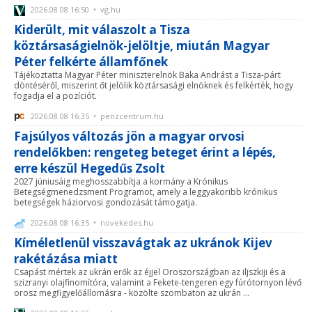
2026.08.08 16:50 • vg.hu
Kiderült, mit válaszolt a Tisza
köztársaságielnök-jelöltje, miután Magyar
Péter felkérte államfőnek
Tájékoztatta Magyar Péter miniszterelnök Baka Andrást a Tisza-párt
döntéséről, miszerint őt jelölik köztársasági elnöknek és felkérték, hogy
fogadja el a pozíciót.
2026.08.08 16:35 • penzcentrum.hu
Fajsúlyos változás jön a magyar orvosi
rendelőkben: rengeteg beteget érint a lépés,
erre készül Hegedűs Zsolt
2027 júniusáig meghosszabbítja a kormány a Krónikus
Betegségmenedzsment Programot, amely a leggyakoribb krónikus
betegségek háziorvosi gondozását támogatja.
2026.08.08 16:35 • novekedes.hu
Kíméletlenül visszavágtak az ukránok Kijev
rakétázása miatt
Csapást mértek az ukrán erők az éjjel Oroszországban az iljszkiji és a
szizranyi olajfinomítóra, valamint a Fekete-tengeren egy fúrótornyon lévő
orosz megfigyelőállomásra - közölte szombaton az ukrán ...