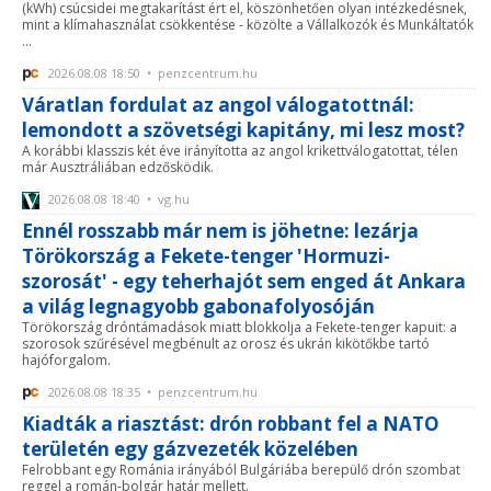
(kWh) csúcsidei megtakarítást ért el, köszönhetően olyan intézkedésnek,
mint a klímahasználat csökkentése - közölte a Vállalkozók és Munkáltatók
...
2026.08.08 18:50 • penzcentrum.hu
Váratlan fordulat az angol válogatottnál:
lemondott a szövetségi kapitány, mi lesz most?
A korábbi klasszis két éve irányította az angol krikettválogatottat, télen
már Ausztráliában edzősködik.
2026.08.08 18:40 • vg.hu
Ennél rosszabb már nem is jöhetne: lezárja
Törökország a Fekete-tenger 'Hormuzi-
szorosát' - egy teherhajót sem enged át Ankara
a világ legnagyobb gabonafolyosóján
Törökország dróntámadások miatt blokkolja a Fekete-tenger kapuit: a
szorosok szűrésével megbénult az orosz és ukrán kikötőkbe tartó
hajóforgalom.
2026.08.08 18:35 • penzcentrum.hu
Kiadták a riasztást: drón robbant fel a NATO
területén egy gázvezeték közelében
Felrobbant egy Románia irányából Bulgáriába berepülő drón szombat
reggel a román-bolgár határ mellett.