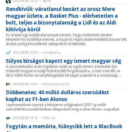
2026.08.08 16:25 • vg.hu
Rendkívüli: váratlanul bezárt az orosz Mere
magyar üzlete, a Basket Plus - elérhetetlen a
bolt, teljes a bizonytalanság a Lidl és az Aldi
kihívója körül
Az árakat úgy tudják alacsonyan tartani, hogy mellőznek minden
kényelmi és esztétikai elemet, a hazai és régiós kistermelőktől beszerzett
árukat pedig közvetlenül raklapokról értékesítik.
2026.08.08 16:25 • infostart.hu
Súlyos bírságot kapott egy ismert magyar cég
A viszonteladási árak rögzítése miatt az egyik ismert, évtizedek óta
működő magyarországi fodrászcikk-forgalmazóra, a Hair-Line Kft.-re
68,5 millió forint versenyfelügyeleti bírságot szabott ki a Gazdasági ...
2026.08.08 16:20 • penzcentrum.hu
Döbbenetes: 40 millió dolláros szerződést
kaphat az F1-ben Alonso
Lapértesülések szerint a kétszeres világbajnok 2027-ig szóló
szerződéshosszabbításban állapodott meg a silverstone-i csapattal.
2026.08.08 16:10 • mfor.hu
Fogytán a memória, hiánycikk lett a MacBook