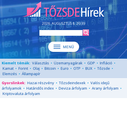
2026. AUGUSZTUS 8. 20:39
Kiemelt témák:
Választás
•
Üzemanyagárak
•
GDP
•
Infláció
•
Kamat
•
Forint
•
Olaj
•
Bitcoin
•
Euro
•
OTP
•
BUX
•
Tőzsde
•
Elemzés
•
Állampapír
Gyorslinkek:
Hazai részvény
•
Tőzsdeindexek
•
Valós idejű
árfolyamok
•
Határidős index
•
Deviza árfolyam
•
Arany árfolyam
•
Kriptovaluta árfolyam