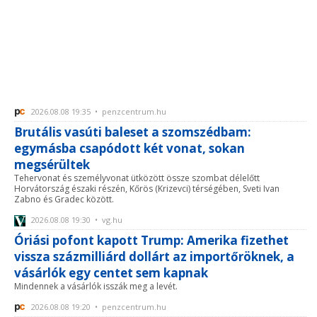
2026.08.08 19:35 • penzcentrum.hu
Brutális vasúti baleset a szomszédbam:
egymásba csapódott két vonat, sokan
megsérültek
Tehervonat és személyvonat ütközött össze szombat délelőtt
Horvátország északi részén, Kőrös (Krizevci) térségében, Sveti Ivan
Zabno és Gradec között.
2026.08.08 19:30 • vg.hu
Óriási pofont kapott Trump: Amerika fizethet
vissza százmilliárd dollárt az importőröknek, a
vásárlók egy centet sem kapnak
Mindennek a vásárlók isszák meg a levét.
2026.08.08 19:20 • penzcentrum.hu