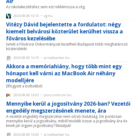
Air
Az iskolakezdéshez sem ezt reklámozza a cég.
2026.08.08 16:10 • vg.hu
Vitézy Dávid bejelentette a fordulatot: négy
kiemelt belvárosi közterület kerülhet vissza a
főváros kezelésébe
Ismét a Fővárosi Önkormányzat kezelheti Budapest több meghatározó
közterületét.
2026.08.08 16:10 • privatbankar.hu
Akkora a memóriahiány, hogy több mint egy
hónapot kell várni az MacBook Air néhány
modelljére
Elfogyott a boltokból.
2026.08.08 16:05 • penzcentrum.hu
Mennyibe kerül a jogosítvány 2026-ban? Vezetői
engedély megszerzésének menete, ára
A vezetői engedély megszerzése nem olcsó mulatság. De pontosan
mennyibe kerül a jogosítvány, miből tevődik össze a jogosítvány ára és
kinek jár ingyen jogosítvány? Mutatjuk!
2026.08.08 16:00 • privatbankar.hu