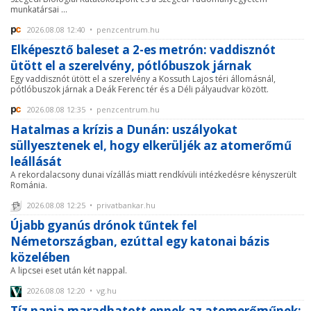
munkatársai ...
2026.08.08 12:40 • penzcentrum.hu
Elképesztő baleset a 2-es metrón: vaddisznót
ütött el a szerelvény, pótlóbuszok járnak
Egy vaddisznót ütött el a szerelvény a Kossuth Lajos téri állomásnál,
pótlóbuszok járnak a Deák Ferenc tér és a Déli pályaudvar között.
2026.08.08 12:35 • penzcentrum.hu
Hatalmas a krízis a Dunán: uszályokat
süllyesztenek el, hogy elkerüljék az atomerőmű
leállását
A rekordalacsony dunai vízállás miatt rendkívüli intézkedésre kényszerült
Románia.
2026.08.08 12:25 • privatbankar.hu
Újabb gyanús drónok tűntek fel
Németországban, ezúttal egy katonai bázis
közelében
A lipcsei eset után két nappal.
2026.08.08 12:20 • vg.hu
Tíz napja maradhatott ennek az atomerőműnek: