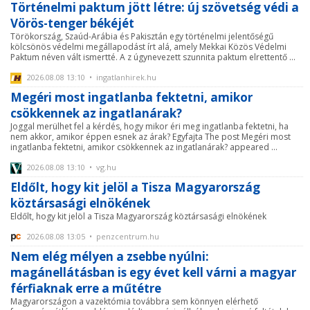
Történelmi paktum jött létre: új szövetség védi a
Vörös-tenger békéjét
Törökország, Szaúd-Arábia és Pakisztán egy történelmi jelentőségű
kölcsönös védelmi megállapodást írt alá, amely Mekkai Közös Védelmi
Paktum néven vált ismertté. A z úgynevezett szunnita paktum elrettentő ...
2026.08.08 13:10 • ingatlanhirek.hu
Megéri most ingatlanba fektetni, amikor
csökkennek az ingatlanárak?
Joggal merülhet fel a kérdés, hogy mikor éri meg ingatlanba fektetni, ha
nem akkor, amikor éppen esnek az árak? Egyfajta The post Megéri most
ingatlanba fektetni, amikor csökkennek az ingatlanárak? appeared ...
2026.08.08 13:10 • vg.hu
Eldőlt, hogy kit jelöl a Tisza Magyarország
köztársasági elnökének
Eldőlt, hogy kit jelöl a Tisza Magyarország köztársasági elnökének
2026.08.08 13:05 • penzcentrum.hu
Nem elég mélyen a zsebbe nyúlni:
magánellátásban is egy évet kell várni a magyar
férfiaknak erre a műtétre
Magyarországon a vazektómia továbbra sem könnyen elérhető