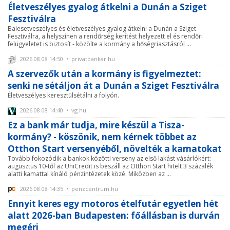
Életveszélyes gyalog átkelni a Dunán a Sziget
Fesztiválra
Balesetveszélyes és életveszélyes gyalog átkelni a Dunán a Sziget
Fesztiválra, a helyszínen a rendőrség kerítést helyezett el és rendőri
felügyeletet is biztosít - közölte a kormány a hőségriasztásról ...
2026.08.08 14:50 • privatbankar.hu
A szervezők után a kormány is figyelmeztet:
senki ne sétáljon át a Dunán a Sziget Fesztiválra
Életveszélyes keresztülsétálni a folyón.
2026.08.08 14:40 • vg.hu
Ez a bank már tudja, mire készül a Tisza-
kormány? - köszönik, nem kérnek többet az
Otthon Start versenyéből, növelték a kamatokat
Tovább fokozódik a bankok közötti verseny az első lakást vásárlókért:
augusztus 10-től az UniCredit is beszáll az Otthon Start hitelt 3 százalék
alatti kamattal kínáló pénzintézetek közé. Miközben az ...
2026.08.08 14:35 • penzcentrum.hu
Ennyit keres egy motoros ételfutár egyetlen hét
alatt 2026-ban Budapesten: főállásban is durván
megéri