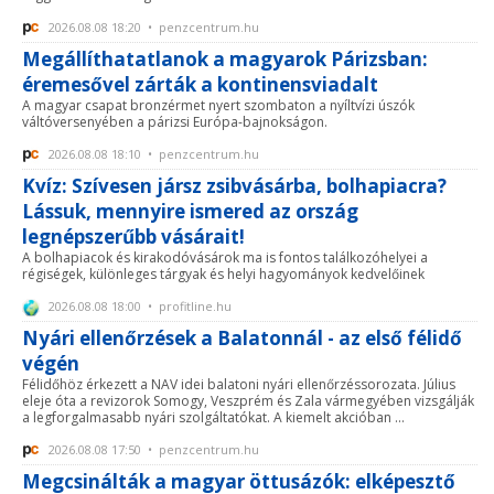
2026.08.08 18:20 • penzcentrum.hu
Megállíthatatlanok a magyarok Párizsban:
éremesővel zárták a kontinensviadalt
A magyar csapat bronzérmet nyert szombaton a nyíltvízi úszók
váltóversenyében a párizsi Európa-bajnokságon.
2026.08.08 18:10 • penzcentrum.hu
Kvíz: Szívesen jársz zsibvásárba, bolhapiacra?
Lássuk, mennyire ismered az ország
legnépszerűbb vásárait!
A bolhapiacok és kirakodóvásárok ma is fontos találkozóhelyei a
régiségek, különleges tárgyak és helyi hagyományok kedvelőinek
2026.08.08 18:00 • profitline.hu
Nyári ellenőrzések a Balatonnál - az első félidő
végén
Félidőhöz érkezett a NAV idei balatoni nyári ellenőrzéssorozata. Július
eleje óta a revizorok Somogy, Veszprém és Zala vármegyében vizsgálják
a legforgalmasabb nyári szolgáltatókat. A kiemelt akcióban ...
2026.08.08 17:50 • penzcentrum.hu
Megcsinálták a magyar öttusázók: elképesztő