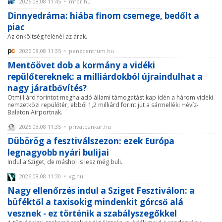
2026.08.08 11:45 • mfor.hu
Dinnyedráma: hiába finom csemege, bedőlt a
piac
Az önköltség felénél az árak.
2026.08.08 11:35 • penzcentrum.hu
Mentőövet dob a kormány a vidéki
repülőtereknek: a milliárdokból újraindulhat a
nagy járatbővítés?
Ötmilliárd forintot meghaladó állami támogatást kap idén a három vidéki
nemzetközi repülőtér, ebből 1,2 milliárd forint jut a sármelléki Hévíz-
Balaton Airportnak.
2026.08.08 11:35 • privatbankar.hu
Dübörög a fesztiválszezon: ezek Európa
legnagyobb nyári bulijai
Indul a Sziget, de máshol is lesz még buli.
2026.08.08 11:30 • vg.hu
Nagy ellenőrzés indul a Sziget Fesztiválon: a
büféktől a taxisokig mindenkit górcső alá
vesznek - ez történik a szabályszegőkkel