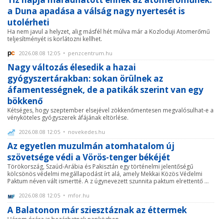
a Duna apadása a válság nagy nyertesét is
utolérheti
Ha nem javul a helyzet, alig másfél hét múlva már a Kozloduji Atomerőmű
teljesítményét is korlátozni kellhet.
2026.08.08 12:05 • penzcentrum.hu
Nagy változás élesedik a hazai
gyógyszertárakban: sokan örülnek az
áfamentességnek, de a patikák szerint van egy
bökkenő
Kétséges, hogy szeptember elsejével zökkenőmentesen megvalósulhat-e a
vényköteles gyógyszerek áfájának eltörlése.
2026.08.08 12:05 • novekedes.hu
Az egyetlen muzulmán atomhatalom új
szövetsége védi a Vörös-tenger békéjét
Törökország, Szaúd-Arábia és Pakisztán egy történelmi jelentőségű
kölcsönös védelmi megállapodást írt alá, amely Mekkai Közös Védelmi
Paktum néven vált ismertté. A z úgynevezett szunnita paktum elrettentő ...
2026.08.08 12:05 • mfor.hu
A Balatonon már sziesztáznak az éttermek