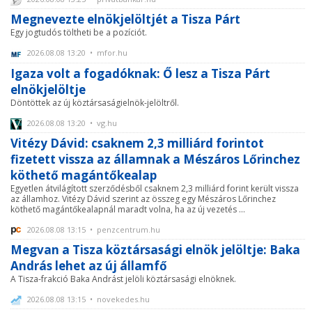
Megnevezte elnökjelöltjét a Tisza Párt
Egy jogtudós töltheti be a pozíciót.
2026.08.08 13:20 • mfor.hu
Igaza volt a fogadóknak: Ő lesz a Tisza Párt
elnökjelöltje
Döntöttek az új köztársaságielnök-jelöltről.
2026.08.08 13:20 • vg.hu
Vitézy Dávid: csaknem 2,3 milliárd forintot
fizetett vissza az államnak a Mészáros Lőrinchez
köthető magántőkealap
Egyetlen átvilágított szerződésből csaknem 2,3 milliárd forint került vissza
az államhoz. Vitézy Dávid szerint az összeg egy Mészáros Lőrinchez
köthető magántőkealapnál maradt volna, ha az új vezetés ...
2026.08.08 13:15 • penzcentrum.hu
Megvan a Tisza köztársasági elnök jelöltje: Baka
András lehet az új államfő
A Tisza-frakció Baka Andrást jelöli köztársasági elnöknek.
2026.08.08 13:15 • novekedes.hu