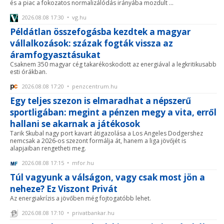
és a piac a fokozatos normalizálódás irányába mozdult ...
2026.08.08 17:30 • vg.hu
Példátlan összefogásba kezdtek a magyar
vállalkozások: százak fogták vissza az
áramfogyasztásukat
Csaknem 350 magyar cég takarékoskodott az energiával a legkritikusabb
esti órákban.
2026.08.08 17:20 • penzcentrum.hu
Egy teljes szezon is elmaradhat a népszerű
sportligában: megint a pénzen megy a vita, erről
hallani se akarnak a játékosok
Tarik Skubal nagy port kavart átigazolása a Los Angeles Dodgershez
nemcsak a 2026-os szezont formálja át, hanem a liga jövőjét is
alapjaiban rengetheti meg.
2026.08.08 17:15 • mfor.hu
Túl vagyunk a válságon, vagy csak most jön a
neheze? Ez Viszont Privát
Az energiakrízis a jövőben még fojtogatóbb lehet.
2026.08.08 17:10 • privatbankar.hu