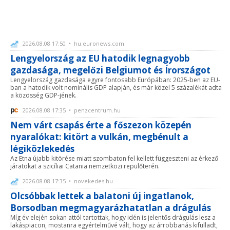
2026.08.08 17:50 • hu.euronews.com
Lengyelország az EU hatodik legnagyobb
gazdasága, megelőzi Belgiumot és Írországot
Lengyelország gazdasága egyre fontosabb Európában: 2025-ben az EU-
ban a hatodik volt nominális GDP alapján, és már közel 5 százalékát adta
a közösség GDP-jének.
2026.08.08 17:35 • penzcentrum.hu
Nem várt csapás érte a főszezon közepén
nyaralókat: kitört a vulkán, megbénult a
légiközlekedés
Az Etna újabb kitörése miatt szombaton fel kellett függeszteni az érkező
járatokat a szicíliai Catania nemzetközi repülőterén.
2026.08.08 17:35 • novekedes.hu
Olcsóbbak lettek a balatoni új ingatlanok,
Borsodban megmagyarázhatatlan a drágulás
Míg év elején sokan attól tartottak, hogy idén is jelentős drágulás lesz a
lakáspiacon, mostanra egyértelművé vált, hogy az árrobbanás kifulladt,