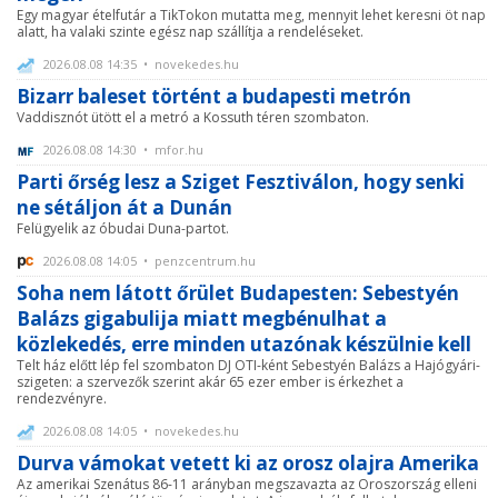
Egy magyar ételfutár a TikTokon mutatta meg, mennyit lehet keresni öt nap
alatt, ha valaki szinte egész nap szállítja a rendeléseket.
2026.08.08 14:35 • novekedes.hu
Bizarr baleset történt a budapesti metrón
Vaddisznót ütött el a metró a Kossuth téren szombaton.
2026.08.08 14:30 • mfor.hu
Parti őrség lesz a Sziget Fesztiválon, hogy senki
ne sétáljon át a Dunán
Felügyelik az óbudai Duna-partot.
2026.08.08 14:05 • penzcentrum.hu
Soha nem látott őrület Budapesten: Sebestyén
Balázs gigabulija miatt megbénulhat a
közlekedés, erre minden utazónak készülnie kell
Telt ház előtt lép fel szombaton DJ OTI-ként Sebestyén Balázs a Hajógyári-
szigeten: a szervezők szerint akár 65 ezer ember is érkezhet a
rendezvényre.
2026.08.08 14:05 • novekedes.hu
Durva vámokat vetett ki az orosz olajra Amerika
Az amerikai Szenátus 86-11 arányban megszavazta az Oroszország elleni