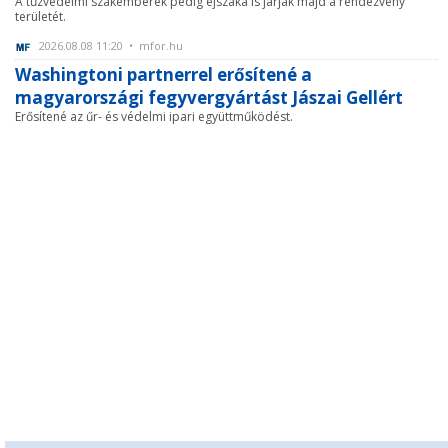
A tűzvédelmi szakemberek pedig éjszaka is járják majd a rendezvény
területét.
2026.08.08 11:20 • mfor.hu
Washingtoni partnerrel erősítené a
magyarországi fegyvergyártást Jászai Gellért
Erősítené az űr- és védelmi ipari együttműködést.