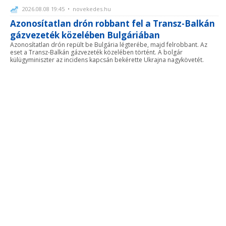
2026.08.08 19:45 • novekedes.hu
Azonosítatlan drón robbant fel a Transz-Balkán
gázvezeték közelében Bulgáriában
Azonosítatlan drón repült be Bulgária légterébe, majd felrobbant. Az
eset a Transz-Balkán gázvezeték közelében történt. A bolgár
külügyminiszter az incidens kapcsán bekérette Ukrajna nagykövetét.