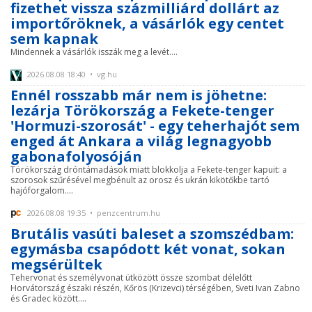
fizethet vissza százmilliárd dollárt az
importőröknek, a vásárlók egy centet
sem kapnak
Mindennek a vásárlók isszák meg a levét....
2026.08.08 18:40 • vg.hu
Ennél rosszabb már nem is jöhetne:
lezárja Törökország a Fekete-tenger
'Hormuzi-szorosát' - egy teherhajót sem
enged át Ankara a világ legnagyobb
gabonafolyosóján
Törökország dróntámadások miatt blokkolja a Fekete-tenger kapuit: a
szorosok szűrésével megbénult az orosz és ukrán kikötőkbe tartó
hajóforgalom....
2026.08.08 19:35 • penzcentrum.hu
Brutális vasúti baleset a szomszédbam:
egymásba csapódott két vonat, sokan
megsérültek
Tehervonat és személyvonat ütközött össze szombat délelőtt
Horvátország északi részén, Kőrös (Krizevci) térségében, Sveti Ivan Zabno
és Gradec között....