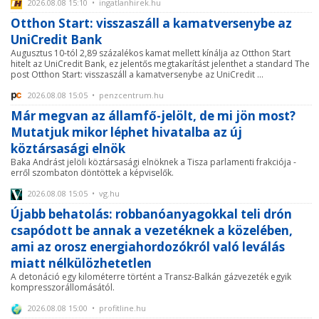
2026.08.08 15:10 • ingatlanhirek.hu
Otthon Start: visszaszáll a kamatversenybe az
UniCredit Bank
Augusztus 10-tól 2,89 százalékos kamat mellett kínálja az Otthon Start
hitelt az UniCredit Bank, ez jelentős megtakarítást jelenthet a standard The
post Otthon Start: visszaszáll a kamatversenybe az UniCredit ...
2026.08.08 15:05 • penzcentrum.hu
Már megvan az államfő-jelölt, de mi jön most?
Mutatjuk mikor léphet hivatalba az új
köztársasági elnök
Baka Andrást jelöli köztársasági elnöknek a Tisza parlamenti frakciója -
erről szombaton döntöttek a képviselők.
2026.08.08 15:05 • vg.hu
Újabb behatolás: robbanóanyagokkal teli drón
csapódott be annak a vezetéknek a közelében,
ami az orosz energiahordozókról való leválás
miatt nélkülözhetetlen
A detonáció egy kilométerre történt a Transz-Balkán gázvezeték egyik
kompresszorállomásától.
2026.08.08 15:00 • profitline.hu