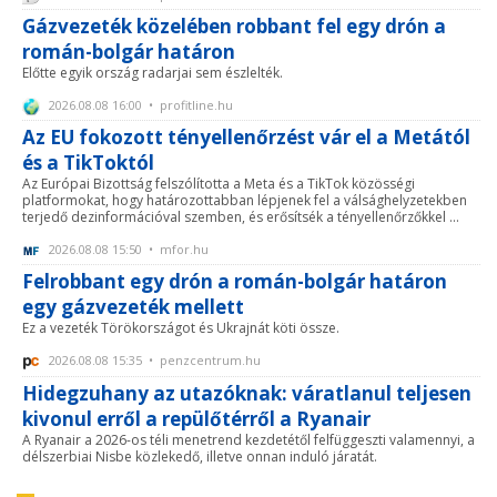
Gázvezeték közelében robbant fel egy drón a
román-bolgár határon
Előtte egyik ország radarjai sem észlelték.
2026.08.08 16:00 • profitline.hu
Az EU fokozott tényellenőrzést vár el a Metától
és a TikToktól
Az Európai Bizottság felszólította a Meta és a TikTok közösségi
platformokat, hogy határozottabban lépjenek fel a válsághelyzetekben
terjedő dezinformációval szemben, és erősítsék a tényellenőrzőkkel ...
2026.08.08 15:50 • mfor.hu
Felrobbant egy drón a román-bolgár határon
egy gázvezeték mellett
Ez a vezeték Törökországot és Ukrajnát köti össze.
2026.08.08 15:35 • penzcentrum.hu
Hidegzuhany az utazóknak: váratlanul teljesen
kivonul erről a repülőtérről a Ryanair
A Ryanair a 2026-os téli menetrend kezdetétől felfüggeszti valamennyi, a
délszerbiai Nisbe közlekedő, illetve onnan induló járatát.