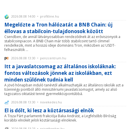
2026.08.08 14:00 • profitline.hu
Megelőzte a Tron hálózatát a BNB Chain: új
éllovas a stabilcoin-tulajdonosok között
Csendben, de annál látványosabban rendeződnek át az erőviszonyok a
stabilcoinpiacon. A BNB Chain már több stabilcoint tartó címmel
rendelkezik, mint a hosszú ideje domináns Tron, miközben az USDT-
felhasználók ...
2026.08.08 13:30 • penzcentrum.hu
Itt a javaslatcsomag az általános iskoláknak:
fontos változások jönnek az iskolákban, ezt
minden szülőnek tudnia kell
A jövő hónapban induló tanévtől alkalmazhatják az általános iskolák azt a
tizennégy pontból álló minisztériumi javaslatcsomagot, amely az alsó
tagozatos oktatást tenné gyermekközpontúbbá.
2026.08.08 13:30 • novekedes.hu
El is dőlt, ki lesz a köztársasági elnök
A Tisza Párt parlamenti frakciója Baka Andrást, a Legfelsőbb Bíróság
korábbi elnökét jelöli köztársasági elnöknek.
2026.08.08 13:25 • privatbankar.hu