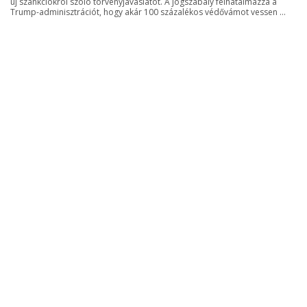
új szankciókról szóló törvényjavaslatot. A jogszabály felhatalmazza a
Trump-adminisztrációt, hogy akár 100 százalékos védővámot vessen ...