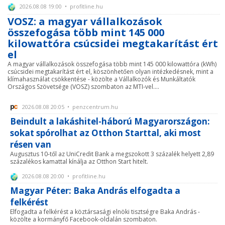
2026.08.08 19:00 • profitline.hu
VOSZ: a magyar vállalkozások
összefogása több mint 145 000
kilowattóra csúcsidei megtakarítást ért
el
A magyar vállalkozások összefogása több mint 145 000 kilowattóra (kWh)
csúcsidei megtakarítást ért el, köszönhetően olyan intézkedésnek, mint a
klímahasználat csökkentése - közölte a Vállalkozók és Munkáltatók
Országos Szövetsége (VOSZ) szombaton az MTI-vel....
2026.08.08 20:05 • penzcentrum.hu
Beindult a lakáshitel-háború Magyarországon:
sokat spórolhat az Otthon Starttal, aki most
résen van
Augusztus 10-től az UniCredit Bank a megszokott 3 százalék helyett 2,89
százalékos kamattal kínálja az Otthon Start hitelt.
2026.08.08 20:00 • profitline.hu
Magyar Péter: Baka András elfogadta a
felkérést
Elfogadta a felkérést a köztársasági elnöki tisztségre Baka András -
közölte a kormányfő Facebook-oldalán szombaton.