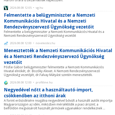
Három órára is bezárhatnak napközben.
2026.08.08 12:05 • vg.hu
Felmentette a belügyminiszter a Nemzeti
Kommunikációs Hivatal és a Nemzeti
Rendezvényszervező Ügynökség vezetőit
Felmentette a belügyminiszter a Nemzeti Kommunikációs Hivatal és a
Nemzeti Rendezvényszervező Ügynökség vezetőit
2026.08.08 12:00 • novekedes.hu
Menesztették a Nemzeti Kommunikációs Hivatal
és a Nemzeti Rendezvényszervező Ügynökség
vezetőit
Pósfai Gábor belügyminiszter felmentette a Nemzeti Kommunikációs
Hivatal elnökét, dr. Bozóky Alexet. A Nemzeti Rendezvényszervező
Ügynökség vezetőjét, dr.Falvay Mátyást szintén menesztették.
2026.08.08 12:00 • profitline.hu
Negyedével nőtt a használtautó-import,
csökkenőben az itthoni árak
A forint erősödésére reagálva negyedével bővült a használt autók importja
Magyarországon az idén, miközben mérséklődik a piaci árszint; a
belföldön megvásárolt használt járművek ugyanakkor rendelkeznek ...