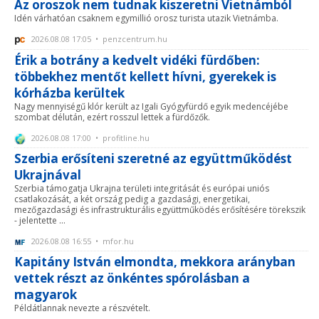
Az oroszok nem tudnak kiszeretni Vietnámból
Idén várhatóan csaknem egymillió orosz turista utazik Vietnámba.
2026.08.08 17:05 • penzcentrum.hu
Érik a botrány a kedvelt vidéki fürdőben:
többekhez mentőt kellett hívni, gyerekek is
kórházba kerültek
Nagy mennyiségű klór került az Igali Gyógyfürdő egyik medencéjébe
szombat délután, ezért rosszul lettek a fürdőzők.
2026.08.08 17:00 • profitline.hu
Szerbia erősíteni szeretné az együttműködést
Ukrajnával
Szerbia támogatja Ukrajna területi integritását és európai uniós
csatlakozását, a két ország pedig a gazdasági, energetikai,
mezőgazdasági és infrastrukturális együttműködés erősítésére törekszik
- jelentette ...
2026.08.08 16:55 • mfor.hu
Kapitány István elmondta, mekkora arányban
vettek részt az önkéntes spórolásban a
magyarok
Példátlannak nevezte a részvételt.