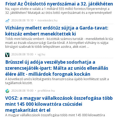
Friss! Az Ötöslottó nyerőszámai a 32. játékhéten
Na, vajon elvitte-e valaki a 1 milliárd 555 millió forintos főnyereményt a
32. játékhéten? Mutatjuk az ötös lottó nyerőszámait és a nyereményeket!
2026.08.08 19:10 • novekedes.hu
Vízhiány mellett erdőtűz sújtja a Garda-tavat:
kétszáz embert menekítettek ki
Több mint kétszáz embert - közöttük számos turistát - menekítettek ki tűz
miatt az észak-olaszországi Garda-tónál. A környéket vízhiány is sújtja:
bírságot szabnak ki több településen azokra, akik vizet ...
2026.08.08 19:00 • vg.hu
Brüsszel új adója veszélybe sodorhatja a
szerencsejáték-ipart: Málta az uniós ellenállás
élére állt - milliárdok forognak kockán
A következő uniós költségvetés finanszírozása újabb konfliktust szült a
tagállamok között.
2026.08.08 19:00 • profitline.hu
VOSZ: a magyar vállalkozások összefogása több
mint 145 000 kilowattóra csúcsidei
megtakarítást ért el
A magyar vállalkozások összefogása több mint 145 000 kilowattóra