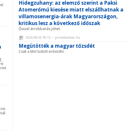
Hidegzuhany: az elemző szerint a Paksi
el
Atomerőmű kiesése miatt elszállhatnak a
villamosenergia-árak Magyarországon,
kritikus lesz a következő időszak
Ősszel árrobbanás jöhet.
2026.08.06 18:15 • privatbankar.hu
Megütötték a magyar tőzsdét
a
Csak a Mol tudott erősödni.
g
si
rint
rusi
ínál