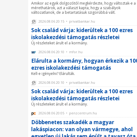
Amikor az egyik dolgozótól megkérdezte, hogy változtak-e a
mérethatárok, azt a választ kapta, hogy a szabályok
változatlanok, de a betartatásuk szigorúbbá vált.
2026.08.06 20:15 • privatbankar.hu
Sok család várja: kiderültek a 100 ezres
iskolakezdési támogatás részletei
Új részleteket árult el a kormány.
2026.08.06 20:10 • mfor.hu
Elárulta a kormány, hogyan érkezik a 10
ezres iskolakezdési támogatás
Kell-e igényelni? Elárulták.
2026.08.06 20:10 • privatbankar.hu
Sok család várja: kiderültek a 100 ezres
iskolakezdési támogatás részletei
Új részleteket árult el a kormány.
2026.08.06 20:05 • penzcentrum.hu
Döbbenetes szakadék a magyar
lakáspiacon: van olyan vármegye, ahol
egyetlen új lakás sem épült a tavasz óta