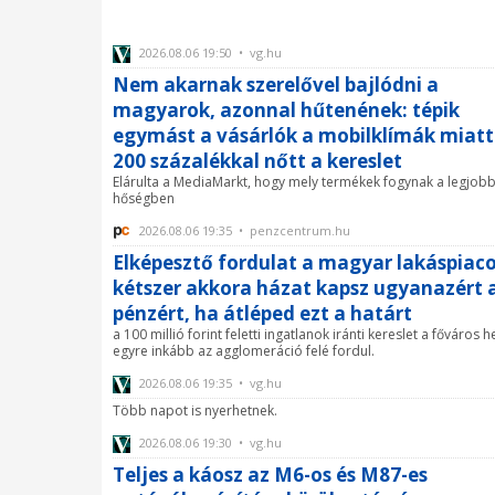
2026.08.06 19:50 • vg.hu
Nem akarnak szerelővel bajlódni a
magyarok, azonnal hűtenének: tépik
egymást a vásárlók a mobilklímák miatt
200 százalékkal nőtt a kereslet
Elárulta a MediaMarkt, hogy mely termékek fogynak a legjob
hőségben
2026.08.06 19:35 • penzcentrum.hu
Elképesztő fordulat a magyar lakáspiac
kétszer akkora házat kapsz ugyanazért 
pénzért, ha átléped ezt a határt
a 100 millió forint feletti ingatlanok iránti kereslet a főváros h
egyre inkább az agglomeráció felé fordul.
2026.08.06 19:35 • vg.hu
Több napot is nyerhetnek.
2026.08.06 19:30 • vg.hu
Teljes a káosz az M6-os és M87-es