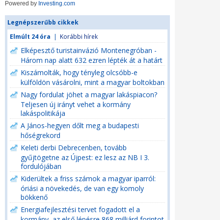
Powered by
Investing.com
Legnépszerűbb cikkek
Elmúlt 24 óra
|
Korábbi hírek
Elképesztő turistainvázió Montenegróban -
Három nap alatt 632 ezren lépték át a határt
Kiszámolták, hogy tényleg olcsóbb-e
külföldön vásárolni, mint a magyar boltokban
Nagy fordulat jöhet a magyar lakáspiacon?
Teljesen új irányt vehet a kormány
lakáspolitikája
A János-hegyen dőlt meg a budapesti
hőségrekord
Keleti derbi Debrecenben, tovább
gyűjtögetne az Újpest: ez lesz az NB I 3.
fordulójában
Kiderültek a friss számok a magyar iparról:
óriási a növekedés, de van egy komoly
bökkenő
Energiafejlesztési tervet fogadott el a
kormány, az első lépésre 868 milliárd forintot