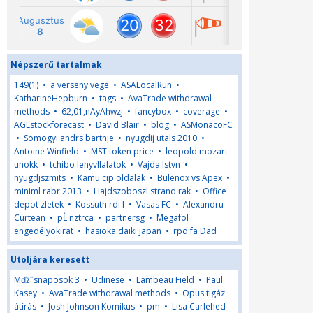
Népszerű tartalmak
149(1)
•
a verseny vege
•
ASALocalRun
•
KatharineHepburn
•
tags
•
AvaTrade withdrawal
methods
•
62,01,nAyAhwzj
•
fancybox
•
coverage
•
AGLstockforecast
•
David Blair
•
blog
•
ASMonacoFC
•
Somogyi andrs bartnje
•
nyugdij utals 2010
•
Antoine Winfield
•
MST token price
•
leopold mozart
unokk
•
tchibo lenyvllalatok
•
Vajda Istvn
•
nyugdjszmits
•
Kamu cip oldalak
•
Bulenox vs Apex
•
miniml rabr 2013
•
Hajdszoboszl strand rak
•
Office
depot zletek
•
Kossuth rdi l
•
Vasas FC
•
Alexandru
Curtean
•
pĹ nztrca
•
partnersg
•
Megafol
engedélyokirat
•
hasioka daiki japan
•
rpd fa Dad
Utoljára keresett
Mďż˝snaposok 3
•
Udinese
•
Lambeau Field
•
Paul
Kasey
•
AvaTrade withdrawal methods
•
Opus tigáz
átírás
•
Josh Johnson Komikus
•
pm
•
Lisa Carlehed