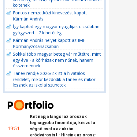
költenek
Fontos nemzetközi kinevezést kapott
Kármán András
Így kaphat egy magyar nyugdíjas olcsóbban
gyógyszert - 7 lehetőség
Kármán András helyet kapott az IMF
Kormányzótanácsában
Sokkal több magyar beteg vár műtétre, mint
egy éve - a kórházak nem nőnek, hanem
összemennek
Tanév rendje 2026/27: itt a hivatalos
rendelet, mikor kezdődik a tanév és mikor
lesznek az iskolai szünetek
Két napja lángol az oroszok
legnagyobb finomítója, készül a
19:51
végső csata az ukrán
erődvárosért - Híreink az orosz-