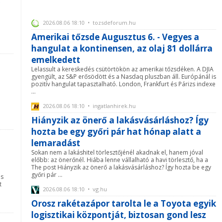
2026.08.06 18:10 • tozsdeforum.hu
Amerikai tőzsde Augusztus 6. - Vegyes a
hangulat a kontinensen, az olaj 81 dollárra
emelkedett
Lelassult a kereskedés csütörtökön az amerikai tőzsdéken. A DJIA
gyengült, az S&P erősödött és a Nasdaq pluszban áll. Európánál is
pozitív hangulat tapasztalható. London, Frankfurt és Párizs indexe
...
2026.08.06 18:10 • ingatlanhirek.hu
Hiányzik az önerő a lakásvásárláshoz? Így
hozta be egy győri pár hat hónap alatt a
lemaradást
Sokan nem a lakáshitel törlesztőjénél akadnak el, hanem jóval
előbb: az önerőnél. Hiába lenne vállalható a havi törlesztő, ha a
The post Hiányzik az önerő a lakásvásárláshoz? Így hozta be egy
győri pár ...
ás
t
2026.08.06 18:10 • vg.hu
Orosz rakétazápor tarolta le a Toyota egyik
logisztikai központját, biztosan gond lesz