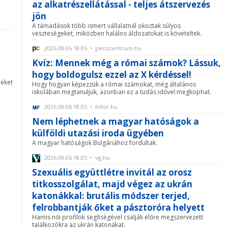
az alkatrészellátással - teljes átszervezés
jön
A támadások több ismert vállalatnál okoztak súlyos
veszteségeket, miközben halálos áldozatokat is követeltek.
2026.08.06 18:05 • penzcentrum.hu
Kvíz: Mennek még a római számok? Lássuk,
hogy boldogulsz ezzel az X kérdéssel!
reket
Hogy hogyan képezzük a római számokat, még általános
iskolában megtanuljuk, azonban ez a tudás idővel megkophat.
2026.08.06 18:05 • mfor.hu
Nem léphetnek a magyar hatóságok a
külföldi utazási iroda ügyében
A magyar hatóságok Bulgáriához fordultak.
2026.08.06 18:05 • vg.hu
Szexuális együttlétre invitál az orosz
titkosszolgálat, majd végez az ukrán
katonákkal: brutális módszer terjed,
felrobbantják őket a pásztoróra helyett
Hamis női profilok segítségével csalják előre megszervezett
találkozókra az ukrán katonákat.