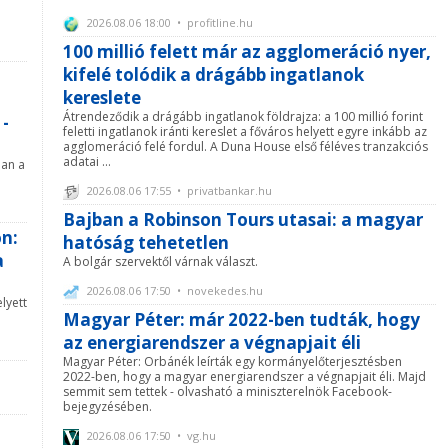
2026.08.06 18:00 • profitline.hu
100 millió felett már az agglomeráció nyer,
kifelé tolódik a drágább ingatlanok
kereslete
Átrendeződik a drágább ingatlanok földrajza: a 100 millió forint
 -
feletti ingatlanok iránti kereslet a főváros helyett egyre inkább az
agglomeráció felé fordul. A Duna House első féléves tranzakciós
adatai ...
ban a
2026.08.06 17:55 • privatbankar.hu
Bajban a Robinson Tours utasai: a magyar
on:
hatóság tehetetlen
a
A bolgár szervektől várnak választ.
2026.08.06 17:50 • novekedes.hu
elyett
Magyar Péter: már 2022-ben tudták, hogy
az energiarendszer a végnapjait éli
Magyar Péter: Orbánék leírták egy kormányelőterjesztésben
2022-ben, hogy a magyar energiarendszer a végnapjait éli. Majd
semmit sem tettek - olvasható a miniszterelnök Facebook-
bejegyzésében.
2026.08.06 17:50 • vg.hu