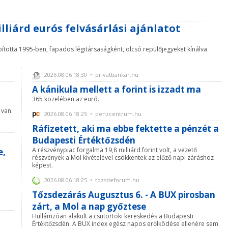
lliárd eurós felvásárlási ajánlatot
lapította 1995-ben, fapados légitársaságként, olcsó repülőjegyeket kínálva
2026.08.06 18:30 • privatbankar.hu
A kánikula mellett a forint is izzadt ma
365 közelében az euró.
 van.
2026.08.06 18:25 • penzcentrum.hu
Ráfizetett, aki ma ebbe fektette a pénzét a
Budapesti Értéktőzsdén
A részvénypiac forgalma 19,8 milliárd forint volt, a vezető
e,
részvények a Mol kivételével csökkentek az előző napi záráshoz
képest.
2026.08.06 18:25 • tozsdeforum.hu
Tőzsdezárás Augusztus 6. - A BUX pirosban
zárt, a Mol a nap győztese
Hullámzóan alakult a csütörtöki kereskedés a Budapesti
Értéktőzsdén. A BUX index egész napos erőlködése ellenére sem