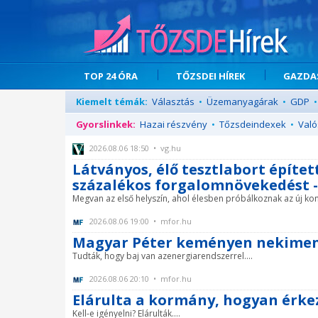
TOP 24 ÓRA
TŐZSDEI HÍREK
GAZDAS
Kiemelt témák:
Választás
•
Üzemanyagárak
•
GDP
•
Gyorslinkek:
Hazai részvény
•
Tőzsdeindexek
•
Való
2026.08.06 18:50 • vg.hu
Látványos, élő tesztlabort építe
százalékos forgalomnövekedést 
Megvan az első helyszín, ahol élesben próbálkoznak az új konc
2026.08.06 19:00 • mfor.hu
Magyar Péter keményen nekime
Tudták, hogy baj van azenergiarendszerrel....
2026.08.06 20:10 • mfor.hu
Elárulta a kormány, hogyan érkez
Kell-e igényelni? Elárulták....