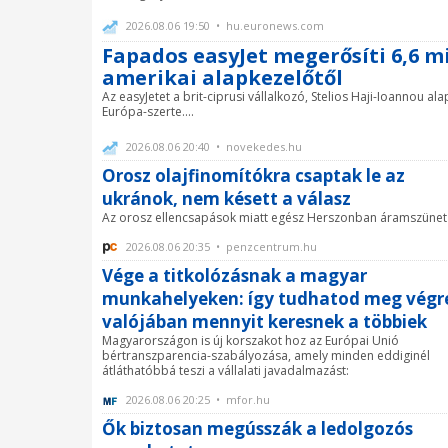
2026.08.06 19:50 • hu.euronews.com
Fapados easyJet megerősíti 6,6 mi
amerikai alapkezelőtől
Az easyJetet a brit-ciprusi vállalkozó, Stelios Haji-Ioannou a
Európa-szerte....
2026.08.06 20:40 • novekedes.hu
Orosz olajfinomítókra csaptak le az
ukránok, nem késett a válasz
Az orosz ellencsapások miatt egész Herszonban áramszünet
2026.08.06 20:35 • penzcentrum.hu
Vége a titkolózásnak a magyar
munkahelyeken: így tudhatod meg végr
valójában mennyit keresnek a többiek
Magyarországon is új korszakot hoz az Európai Unió
bértranszparencia-szabályozása, amely minden eddiginél
átláthatóbbá teszi a vállalati javadalmazást:
2026.08.06 20:25 • mfor.hu
Ők biztosan megússzák a ledolgozós