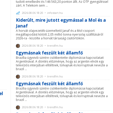
tudott emelkedni és 146 563,20 ponton állt. Az OTP gyengüléssel
zárt. A Telekom sem ...
2026.08.06 18:20 • infostart.hu
Kiderült, mire jutott egymással a Mol és a
Janaf
A horvát olajvezeték-üzemeltető Janaf és a Mol-csoport
megállapodást kötött 2,05 millió tonna nyersolaj szállításáról
2026-ra - közölte a horvát társaság csütörtökön.
2026.08.06 18:20 • trendfm.hu
Egymásnak feszült két államfő
Brazília ügyvivői szintre csökkentette diplomáciai kapcsolatait
Argentínával. A döntés előzménye, hogy az argentin elnök egy
televíziós interjúban elítéltnek, tolvajnak és korruptnak nevezte a
brazil ...
2026.08.06 18:20 • trendfm.hu
Egymásnak feszült két államfő
Brazília ügyvivői szintre csökkentette diplomáciai kapcsolatait
Argentínával. A döntés előzménye, hogy az argentin elnök egy
el
televíziós interjúban elítéltnek, tolvajnak és korruptnak nevezte a
brazil ...
2026.08.06 18:20 • trendfm.hu