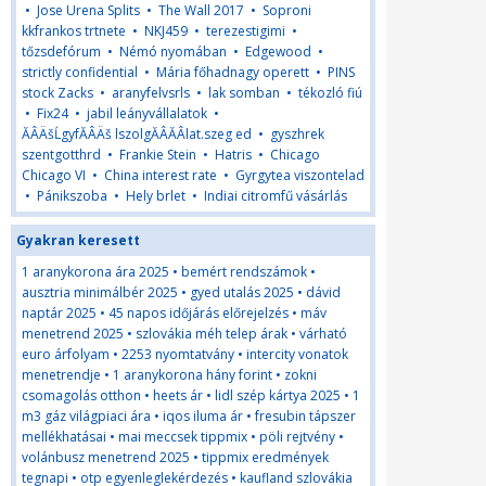
•
Jose Urena Splits
•
The Wall 2017
•
Soproni
kkfrankos trtnete
•
NKJ459
•
terezestigimi
•
tőzsdefórum
•
Némó nyomában
•
Edgewood
•
strictly confidential
•
Mária főhadnagy operett
•
PINS
stock Zacks
•
aranyfelvsrls
•
lak somban
•
tékozló fiú
•
Fix24
•
jabil leányvállalatok
•
ĂÂÄšĹgyfĂÂÄš lszolgĂÂĂÂlat.szeg ed
•
gyszh­rek
szentgotthrd
•
Frankie Stein
•
Hatris
•
Chicago
Chicago VI
•
China interest rate
•
Gyrgytea viszontelad
•
Pánikszoba
•
Hely brlet
•
Indiai citromfű vásárlás
Gyakran keresett
1 aranykorona ára 2025
•
bemért rendszámok
•
ausztria minimálbér 2025
•
gyed utalás 2025
•
dávid
naptár 2025
•
45 napos időjárás előrejelzés
•
máv
menetrend 2025
•
szlovákia méh telep árak
•
várható
euro árfolyam
•
2253 nyomtatvány
•
intercity vonatok
menetrendje
•
1 aranykorona hány forint
•
zokni
csomagolás otthon
•
heets ár
•
lidl szép kártya 2025
•
1
m3 gáz világpiaci ára
•
iqos iluma ár
•
fresubin tápszer
mellékhatásai
•
mai meccsek tippmix
•
pöli rejtvény
•
volánbusz menetrend 2025
•
tippmix eredmények
tegnapi
•
otp egyenleglekérdezés
•
kaufland szlovákia