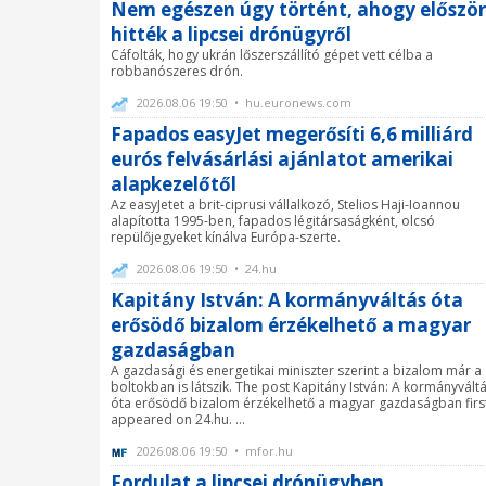
Nem egészen úgy történt, ahogy először
hitték a lipcsei drónügyről
Cáfolták, hogy ukrán lőszerszállító gépet vett célba a
robbanószeres drón.
2026.08.06 19:50 • hu.euronews.com
Fapados easyJet megerősíti 6,6 milliárd
eurós felvásárlási ajánlatot amerikai
alapkezelőtől
Az easyJetet a brit-ciprusi vállalkozó, Stelios Haji-Ioannou
alapította 1995-ben, fapados légitársaságként, olcsó
repülőjegyeket kínálva Európa-szerte.
2026.08.06 19:50 • 24.hu
Kapitány István: A kormányváltás óta
erősödő bizalom érzékelhető a magyar
gazdaságban
A gazdasági és energetikai miniszter szerint a bizalom már a
boltokban is látszik. The post Kapitány István: A kormányvált
óta erősödő bizalom érzékelhető a magyar gazdaságban firs
appeared on 24.hu. ...
2026.08.06 19:50 • mfor.hu
Fordulat a lipcsei drónügyben