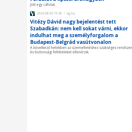
Jött egy cáfolat.
2026.08.06 19:50 • vg.hu
Vitézy Dávid nagy bejelentést tett
Szabadkán: nem kell sokat várni, ekkor
indulhat meg a személyforgalom a
Budapest-Belgrád vasútvonalon
A következő hetekben az üzemeltetéshez szükséges rendsze
és biztonsági feltételeket ellenőrzik.