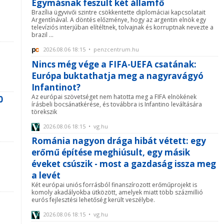
Egymásnak feszült két államfő
Brazília ügyvivői szintre csökkentette diplomáciai kapcsolatait
Argentínával. A döntés előzménye, hogy az argentin elnök egy
televíziós interjúban elítéltnek, tolvajnak és korruptnak nevezte a
brazil ...
2026.08.06 18:15 • penzcentrum.hu
Nincs még vége a FIFA-UEFA csatának:
Európa buktathatja meg a nagyravágyó
Infantinot?
Az európai szövetséget nem hatotta meg a FIFA elnökének
0
írásbeli bocsánatkérése, és továbbra is Infantino leváltására
törekszik
2026.08.06 18:15 • vg.hu
Románia nagyon drága hibát vétett: egy
erőmű építése meghiúsult, egy másik
éveket csúszik - most a gazdaság issza meg
a levét
Két európai uniós forrásból finanszírozott erőműprojekt is
komoly akadályokba ütközött, amelyek miatt több százmillió
eurós fejlesztési lehetőség került veszélybe.
2026.08.06 18:15 • vg.hu