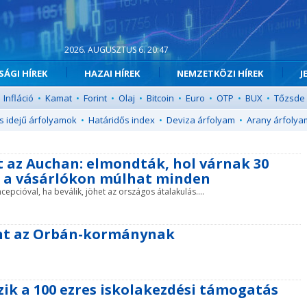
2026. AUGUSZTUS 6. 20:47
ÁGI HÍREK
HAZAI HÍREK
NEMZETKÖZI HÍREK
J
Infláció
•
Kamat
•
Forint
•
Olaj
•
Bitcoin
•
Euro
•
OTP
•
BUX
•
Tőzsde
s idejű árfolyamok
•
Határidős index
•
Deviza árfolyam
•
Arany árfolya
tt az Auchan: elmondták, hol várnak 30
- a vásárlókon múlhat minden
epcióval, ha beválik, jöhet az országos átalakulás....
nt az Orbán-kormánynak
ik a 100 ezres iskolakezdési támogatás