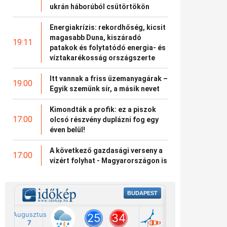
ukrán háborúból csütörtökön
Energiakrízis: rekordhőség, kicsit
magasabb Duna, kiszáradó
19:11
patakok és folytatódó energia- és
víztakarékosság országszerte
Itt vannak a friss üzemanyagárak –
19:00
Egyik szemünk sír, a másik nevet
Kimondták a profik: ez a piszok
17:00
olcsó részvény duplázni fog egy
éven belül!
A következő gazdasági verseny a
17:00
vízért folyhat - Magyarországon is