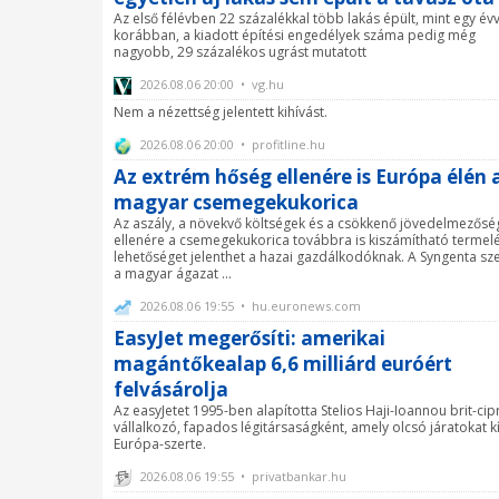
Az első félévben 22 százalékkal több lakás épült, mint egy évv
korábban, a kiadott építési engedélyek száma pedig még
nagyobb, 29 százalékos ugrást mutatott
2026.08.06 20:00 • vg.hu
Nem a nézettség jelentett kihívást.
2026.08.06 20:00 • profitline.hu
Az extrém hőség ellenére is Európa élén 
magyar csemegekukorica
Az aszály, a növekvő költségek és a csökkenő jövedelmezősé
ellenére a csemegekukorica továbbra is kiszámítható termelé
lehetőséget jelenthet a hazai gazdálkodóknak. A Syngenta sze
a magyar ágazat ...
2026.08.06 19:55 • hu.euronews.com
EasyJet megerősíti: amerikai
magántőkealap 6,6 milliárd euróért
felvásárolja
Az easyJetet 1995-ben alapította Stelios Haji-Ioannou brit-cip
vállalkozó, fapados légitársaságként, amely olcsó járatokat k
Európa-szerte.
2026.08.06 19:55 • privatbankar.hu