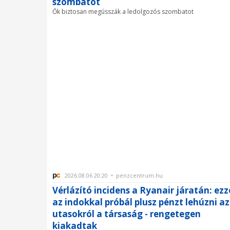
szombatot
Ők biztosan megússzák a ledolgozós szombatot
2026.08.06 20:20 • penzcentrum.hu
Vérlázító incidens a Ryanair járatán: ezz
az indokkal próbál plusz pénzt lehúzni az
utasokról a társaság - rengetegen
kiakadtak