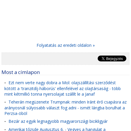
Folyatatás az eredeti oldalon »
Most a címlapon
Ezt nem verte nagy dobra a Mol: olajszállítási szerződést
•
kötött a 'tranzitdíj-háborús' ellenfelével az olajtársaság - több
mint kétmillió tonna nyersolajat szállít le a Janaf
Teherán megüzenete Trumpnak: minden Iránt érő csapásra az
•
arányosnál súlyosabb választ fog adni - ismét lángba borulhat a
Perzsa-öböl
Bezár az egyik legnagyobb magyarországi bicikligyár
•
Amerikai tőzsde Augusztus 6. - Vegyes a hangulat a
•