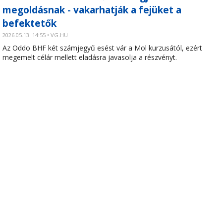
megoldásnak - vakarhatják a fejüket a
befektetők
2026.05.13. 14:55 • VG.HU
Az Oddo BHF két számjegyű esést vár a Mol kurzusától, ezért
megemelt célár mellett eladásra javasolja a részvényt.