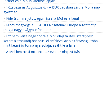
Richter és a Mol is kiterítse lapjait
Tőzsdezárás Augusztus 6. - A BUX pirosban zárt, a Mol a nap
•
győztese
Kiderült, mire jutott egymással a Mol és a Janaf
•
Nincs még vége a FIFA-UEFA csatának: Európa buktathatja
•
meg a nagyravágyó Infantinot?
Ezt nem verte nagy dobra a Mol: olajszállítási szerződést
•
kötött a 'tranzitdíj-háborús' ellenfelével az olajtársaság - több
mint kétmillió tonna nyersolajat szállít le a Janaf
A Mol bebiztosította erre az évre az olajszállítást
•