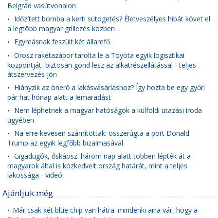
Belgrád vasútvonalon
Időzített bomba a kerti sütögetés? Életveszélyes hibát követ el
•
a legtöbb magyar grillezés közben
Egymásnak feszült két államfő
•
Orosz rakétazápor tarolta le a Toyota egyik logisztikai
•
központját, biztosan gond lesz az alkatrészellátással - teljes
átszervezés jön
Hiányzik az önerő a lakásvásárláshoz? Így hozta be egy győri
•
pár hat hónap alatt a lemaradást
Nem léphetnek a magyar hatóságok a külföldi utazási iroda
•
ügyében
Na erre kevesen számítottak: összerúgta a port Donald
•
Trump az egyik legfőbb bizalmasával
Gigadugók, őskáosz: három nap alatt többen lépték át a
•
magyarok által is közkedvelt ország határát, mint a teljes
lakossága - videó!
Ajánljuk még
Már csak két blue chip van hátra: mindenki arra vár, hogy a
•