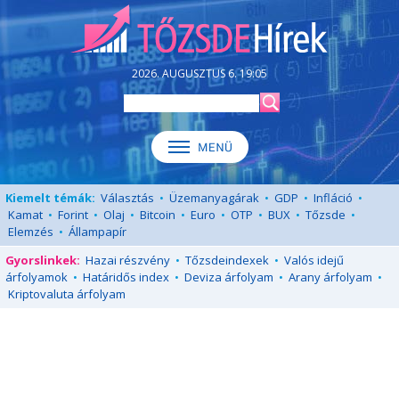
2026. AUGUSZTUS 6. 19:05
Kiemelt témák:
Választás
•
Üzemanyagárak
•
GDP
•
Infláció
•
Kamat
•
Forint
•
Olaj
•
Bitcoin
•
Euro
•
OTP
•
BUX
•
Tőzsde
•
Elemzés
•
Állampapír
Gyorslinkek:
Hazai részvény
•
Tőzsdeindexek
•
Valós idejű
árfolyamok
•
Határidős index
•
Deviza árfolyam
•
Arany árfolyam
•
Kriptovaluta árfolyam