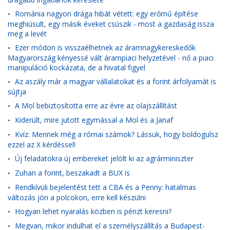
Románia nagyon drága hibát vétett: egy erőmű építése
•
meghiúsult, egy másik éveket csúszik - most a gazdaság issza
meg a levét
Ezer módon is visszaélhetnek az áramnagykereskedők
•
Magyarország kényessé vált árampiaci helyzetével - nő a piaci
manipuláció kockázata, de a hivatal figyel
Az aszály már a magyar vállalatokat és a forint árfolyamát is
•
sújtja
A Mol bebiztosította erre az évre az olajszállítást
•
Kiderült, mire jutott egymással a Mol és a Janaf
•
Kvíz: Mennek még a római számok? Lássuk, hogy boldogulsz
•
ezzel az X kérdéssel!
Új feladatokra új embereket jelölt ki az agrárminiszter
•
Zuhan a forint, beszakadt a BUX is
•
Rendkívüli bejelentést tett a CBA és a Penny: hatalmas
•
változás jön a polcokon, erre kell készülni
Hogyan lehet nyaralás közben is pénzt keresni?
•
Megvan, mikor indulhat el a személyszállítás a Budapest-
•