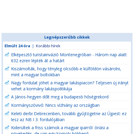
Legnépszerűbb cikkek
Elmúlt 24 óra
|
Korábbi hírek
Elképesztő turistainvázió Montenegróban - Három nap alatt
632 ezren lépték át a határt
Kiszámolták, hogy tényleg olcsóbb-e külföldön vásárolni,
mint a magyar boltokban
Nagy fordulat jöhet a magyar lakáspiacon? Teljesen új irányt
vehet a kormány lakáspolitikája
A János-hegyen dőlt meg a budapesti hőségrekord
Kormányszóvivő: Nincs vízhiány az országban
Keleti derbi Debrecenben, tovább gyűjtögetne az Újpest: ez
lesz az NB I 3. fordulójában
Kiderültek a friss számok a magyar iparról: óriási a
növekedés, de van egy komoly bökkenő