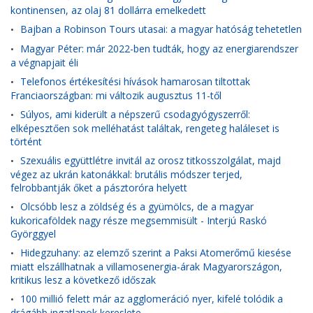
kontinensen, az olaj 81 dollárra emelkedett
Bajban a Robinson Tours utasai: a magyar hatóság tehetetlen
•
Magyar Péter: már 2022-ben tudták, hogy az energiarendszer
•
a végnapjait éli
Telefonos értékesítési hívások hamarosan tiltottak
•
Franciaországban: mi változik augusztus 11-től
Súlyos, ami kiderült a népszerű csodagyógyszerről:
•
elképesztően sok melléhatást találtak, rengeteg haláleset is
történt
Szexuális együttlétre invitál az orosz titkosszolgálat, majd
•
végez az ukrán katonákkal: brutális módszer terjed,
felrobbantják őket a pásztoróra helyett
Olcsóbb lesz a zöldség és a gyümölcs, de a magyar
•
kukoricaföldek nagy része megsemmisült - Interjú Raskó
Györggyel
Hidegzuhany: az elemző szerint a Paksi Atomerőmű kiesése
•
miatt elszállhatnak a villamosenergia-árak Magyarországon,
kritikus lesz a következő időszak
100 millió felett már az agglomeráció nyer, kifelé tolódik a
•
drágább ingatlanok kereslete