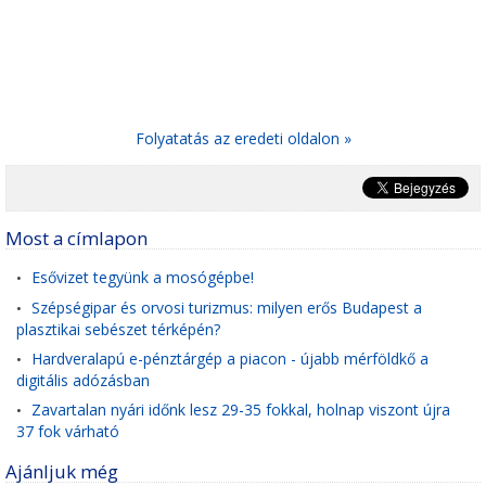
Folyatatás az eredeti oldalon »
Most a címlapon
Esővizet tegyünk a mosógépbe!
•
Szépségipar és orvosi turizmus: milyen erős Budapest a
•
plasztikai sebészet térképén?
Hardveralapú e-pénztárgép a piacon - újabb mérföldkő a
•
digitális adózásban
Zavartalan nyári időnk lesz 29-35 fokkal, holnap viszont újra
•
37 fok várható
Ajánljuk még