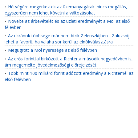
Hétvégére megérkeztek az üzemanyagárak: nincs megállás,
•
egyszerűen nem lehet követni a változásokat
Növelte az árbevételét és az üzleti eredményét a Mol az első
•
félévben
Az ukránok többsége már nem bízik Zelenszkijben - Zaluzsnij
•
lehet a favorit, ha valaha sor kerül az elnökválasztásra
Megugrott a Mol nyeresége az első félévben
•
Az erős forinttal birkózott a Richter a második negyedévben is,
•
ám megemelte jövedelmezőségi előrejelzését
Több mint 100 milliárd forint adózott eredmény a Richternél az
•
első félévben