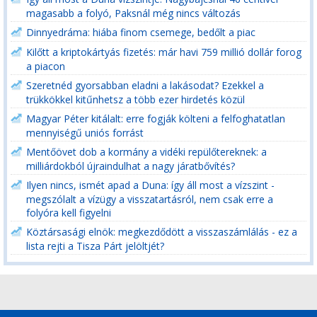
magasabb a folyó, Paksnál még nincs változás
Dinnyedráma: hiába finom csemege, bedőlt a piac
Kilőtt a kriptokártyás fizetés: már havi 759 millió dollár forog
a piacon
Szeretnéd gyorsabban eladni a lakásodat? Ezekkel a
trükkökkel kitűnhetsz a több ezer hirdetés közül
Magyar Péter kitálalt: erre fogják költeni a felfoghatatlan
mennyiségű uniós forrást
Mentőövet dob a kormány a vidéki repülőtereknek: a
milliárdokból újraindulhat a nagy járatbővítés?
Ilyen nincs, ismét apad a Duna: így áll most a vízszint -
megszólalt a vízügy a visszatartásról, nem csak erre a
folyóra kell figyelni
Köztársasági elnök: megkezdődött a visszaszámlálás - ez a
lista rejti a Tisza Párt jelöltjét?