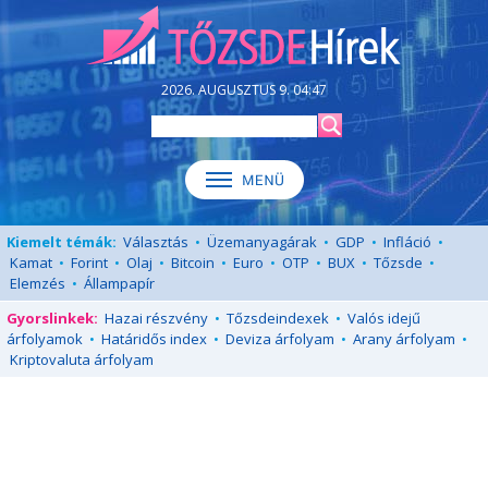
2026. AUGUSZTUS 9. 04:47
Kiemelt témák:
Választás
•
Üzemanyagárak
•
GDP
•
Infláció
•
Kamat
•
Forint
•
Olaj
•
Bitcoin
•
Euro
•
OTP
•
BUX
•
Tőzsde
•
Elemzés
•
Állampapír
Gyorslinkek:
Hazai részvény
•
Tőzsdeindexek
•
Valós idejű
árfolyamok
•
Határidős index
•
Deviza árfolyam
•
Arany árfolyam
•
Kriptovaluta árfolyam