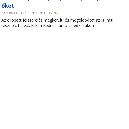
őket
2026.06.14. 21:05 • PENZCENTRUM.HU
Az ellopott felszerelés megkerült, és megoldódott az is, mit
tesznek, ha valaki kémkedni akarna az edzésükön.