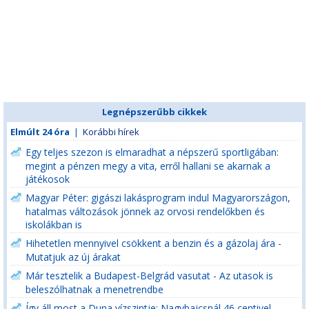
Legnépszerűbb cikkek
Elmúlt 24 óra
|
Korábbi hírek
Egy teljes szezon is elmaradhat a népszerű sportligában:
megint a pénzen megy a vita, erről hallani se akarnak a
játékosok
Magyar Péter: gigászi lakásprogram indul Magyarországon,
hatalmas változások jönnek az orvosi rendelőkben és
iskolákban is
Hihetetlen mennyivel csökkent a benzin és a gázolaj ára -
Mutatjuk az új árakat
Már tesztelik a Budapest-Belgrád vasutat - Az utasok is
beleszólhatnak a menetrendbe
Így áll most a Duna vízszintje: Nagybajcsnál 46 centivel