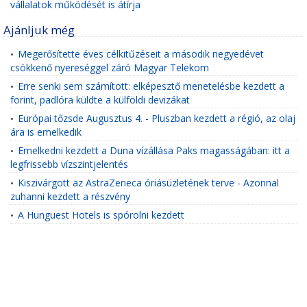
vállalatok működését is átírja
Ajánljuk még
Megerősítette éves célkitűzéseit a második negyedévet
•
csökkenő nyereséggel záró Magyar Telekom
Erre senki sem számított: elképesztő menetelésbe kezdett a
•
forint, padlóra küldte a külföldi devizákat
Európai tőzsde Augusztus 4. - Pluszban kezdett a régió, az olaj
•
ára is emelkedik
Emelkedni kezdett a Duna vízállása Paks magasságában: itt a
•
legfrissebb vízszintjelentés
Kiszivárgott az AstraZeneca óriásüzletének terve - Azonnal
•
zuhanni kezdett a részvény
A Hunguest Hotels is spórolni kezdett
•