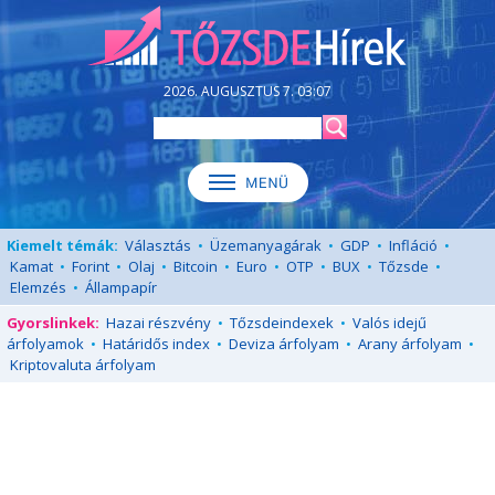
2026. AUGUSZTUS 7. 03:07
Kiemelt témák:
Választás
•
Üzemanyagárak
•
GDP
•
Infláció
•
Kamat
•
Forint
•
Olaj
•
Bitcoin
•
Euro
•
OTP
•
BUX
•
Tőzsde
•
Elemzés
•
Állampapír
Gyorslinkek:
Hazai részvény
•
Tőzsdeindexek
•
Valós idejű
árfolyamok
•
Határidős index
•
Deviza árfolyam
•
Arany árfolyam
•
Kriptovaluta árfolyam