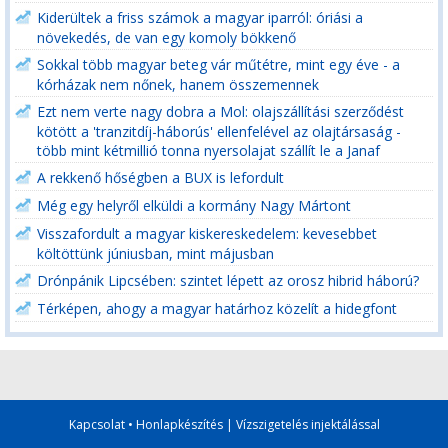
Kiderültek a friss számok a magyar iparról: óriási a
növekedés, de van egy komoly bökkenő
Sokkal több magyar beteg vár műtétre, mint egy éve - a
kórházak nem nőnek, hanem összemennek
Ezt nem verte nagy dobra a Mol: olajszállítási szerződést
kötött a 'tranzitdíj-háborús' ellenfelével az olajtársaság -
több mint kétmillió tonna nyersolajat szállít le a Janaf
A rekkenő hőségben a BUX is lefordult
Még egy helyről elküldi a kormány Nagy Mártont
Visszafordult a magyar kiskereskedelem: kevesebbet
költöttünk júniusban, mint májusban
Drónpánik Lipcsében: szintet lépett az orosz hibrid háború?
Térképen, ahogy a magyar határhoz közelít a hidegfont
Kapcsolat
•
Honlapkészítés
|
Vízszigetelés injektálással