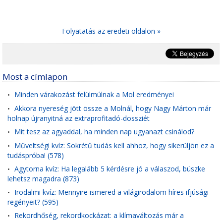
Folyatatás az eredeti oldalon »
Most a címlapon
Minden várakozást felülmúlnak a Mol eredményei
•
Akkora nyereség jött össze a Molnál, hogy Nagy Márton már
•
holnap újranyitná az extraprofitadó-dossziét
Mit tesz az agyaddal, ha minden nap ugyanazt csinálod?
•
Műveltségi kvíz: Sokrétű tudás kell ahhoz, hogy sikerüljön ez a
•
tudáspróba! (578)
Agytorna kvíz: Ha legalább 5 kérdésre jó a válaszod, büszke
•
lehetsz magadra (873)
Irodalmi kvíz: Mennyire ismered a világirodalom híres ifjúsági
•
regényeit? (595)
Rekordhőség, rekordkockázat: a klímaváltozás már a
•