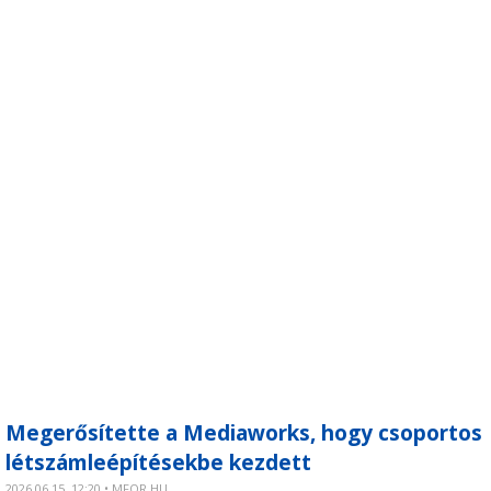
Megerősítette a Mediaworks, hogy csoportos
létszámleépítésekbe kezdett
2026.06.15. 12:20 • MFOR.HU