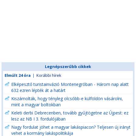
Legnépszerűbb cikkek
Elmúlt 24 óra
|
Korábbi hírek
Elképesztő turistainvázió Montenegróban - Három nap alatt
632 ezren lépték át a határt
Kiszámolták, hogy tényleg olcsóbb-e külföldön vásárolni,
mint a magyar boltokban
Keleti derbi Debrecenben, tovább gyűjtögetne az Újpest: ez
lesz az NB I 3. fordulójában
Nagy fordulat jöhet a magyar lakáspiacon? Teljesen új irányt
vehet a kormány lakáspolitikája