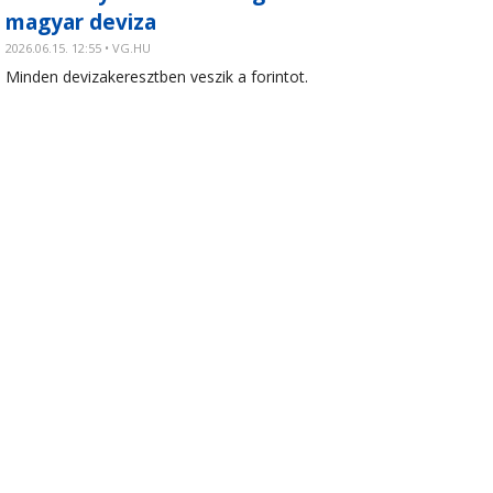
magyar deviza
2026.06.15. 12:55 • VG.HU
Minden devizakeresztben veszik a forintot.