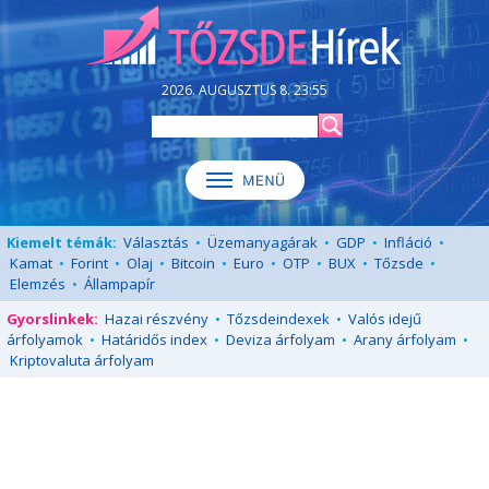
2026. AUGUSZTUS 8. 23:55
Kiemelt témák:
Választás
•
Üzemanyagárak
•
GDP
•
Infláció
•
Kamat
•
Forint
•
Olaj
•
Bitcoin
•
Euro
•
OTP
•
BUX
•
Tőzsde
•
Elemzés
•
Állampapír
Gyorslinkek:
Hazai részvény
•
Tőzsdeindexek
•
Valós idejű
árfolyamok
•
Határidős index
•
Deviza árfolyam
•
Arany árfolyam
•
Kriptovaluta árfolyam