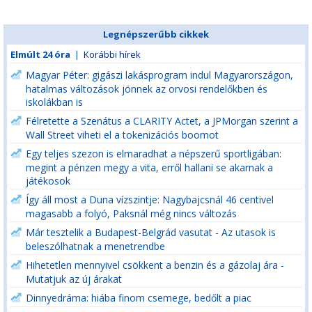
Legnépszerűbb cikkek
Elmúlt 24 óra
|
Korábbi hírek
Magyar Péter: gigászi lakásprogram indul Magyarországon,
hatalmas változások jönnek az orvosi rendelőkben és
iskolákban is
Félretette a Szenátus a CLARITY Actet, a JPMorgan szerint a
Wall Street viheti el a tokenizációs boomot
Egy teljes szezon is elmaradhat a népszerű sportligában:
megint a pénzen megy a vita, erről hallani se akarnak a
játékosok
Így áll most a Duna vízszintje: Nagybajcsnál 46 centivel
magasabb a folyó, Paksnál még nincs változás
Már tesztelik a Budapest-Belgrád vasutat - Az utasok is
beleszólhatnak a menetrendbe
Hihetetlen mennyivel csökkent a benzin és a gázolaj ára -
Mutatjuk az új árakat
Dinnyedráma: hiába finom csemege, bedőlt a piac