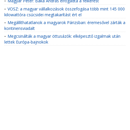
Magyar Péter: Baka András elfogadta a felkérést
•
VOSZ: a magyar vállalkozások összefogása több mint 145 000
•
kilowattóra csúcsidei megtakarítást ért el
Megállíthatatlanok a magyarok Párizsban: éremesővel zárták a
•
kontinensviadalt
Megcsinálták a magyar öttusázók: elképesztő izgalmak után
•
lettek Európa-bajnokok