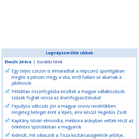
Legnépszerűbb cikkek
Elmúlt 24 óra
|
Korábbi hírek
Egy teljes szezon is elmaradhat a népszerű sportligában:
megint a pénzen megy a vita, erről hallani se akarnak a
játékosok
Példátlan összefogásba kezdtek a magyar vállalkozások:
százak fogták vissza az áramfogyasztásukat
Fajsúlyos változás jön a magyar orvosi rendelőkben:
rengeteg beteget érint a lépés, erre készül Hegedűs Zsolt
Kapitány István elmondta, mekkora arányban vettek részt az
önkéntes spórolásban a magyarok
Kiderült, mit válaszolt a Tisza köztársaságielnök-jelöltje,