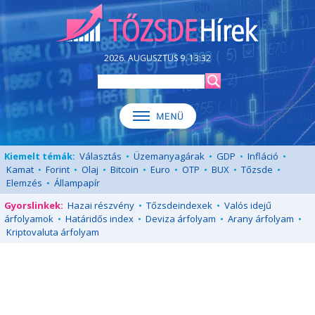
2026. AUGUSZTUS 9. 13:32
Kiemelt témák:
Választás
•
Üzemanyagárak
•
GDP
•
Infláció
•
Kamat
•
Forint
•
Olaj
•
Bitcoin
•
Euro
•
OTP
•
BUX
•
Tőzsde
•
Elemzés
•
Állampapír
Gyorslinkek:
Hazai részvény
•
Tőzsdeindexek
•
Valós idejű
árfolyamok
•
Határidős index
•
Deviza árfolyam
•
Arany árfolyam
•
Kriptovaluta árfolyam