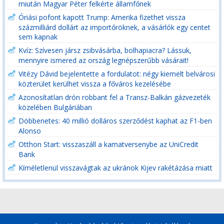
miután Magyar Péter felkérte államfőnek
Óriási pofont kapott Trump: Amerika fizethet vissza
százmilliárd dollárt az importőröknek, a vásárlók egy centet
sem kapnak
Kvíz: Szívesen jársz zsibvásárba, bolhapiacra? Lássuk,
mennyire ismered az ország legnépszerűbb vásárait!
Vitézy Dávid bejelentette a fordulatot: négy kiemelt belvárosi
közterület kerülhet vissza a főváros kezelésébe
Azonosítatlan drón robbant fel a Transz-Balkán gázvezeték
közelében Bulgáriában
Döbbenetes: 40 millió dolláros szerződést kaphat az F1-ben
Alonso
Otthon Start: visszaszáll a kamatversenybe az UniCredit
Bank
Kíméletlenül visszavágtak az ukránok Kijev rakétázása miatt