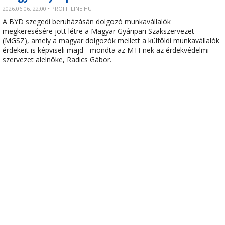
2026.06.06. 22:00 • PROFITLINE.HU
A BYD szegedi beruházásán dolgozó munkavállalók
megkeresésére jött létre a Magyar Gyáripari Szakszervezet
(MGSZ), amely a magyar dolgozók mellett a külföldi munkavállalók
érdekeit is képviseli majd - mondta az MTI-nek az érdekvédelmi
szervezet alelnöke, Radics Gábor.