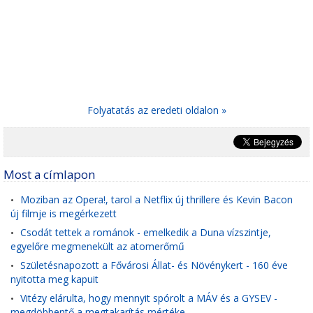
Folyatatás az eredeti oldalon »
Most a címlapon
Moziban az Opera!, tarol a Netflix új thrillere és Kevin Bacon
•
új filmje is megérkezett
Csodát tettek a románok - emelkedik a Duna vízszintje,
•
egyelőre megmenekült az atomerőmű
Születésnapozott a Fővárosi Állat- és Növénykert - 160 éve
•
nyitotta meg kapuit
Vitézy elárulta, hogy mennyit spórolt a MÁV és a GYSEV -
•
megdöbbentő a megtakarítás mértéke