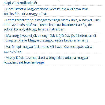
Alapítvány működését
Becsúszott a hagyományos kocsiké alá a villanyautók
•
kötelezője - itt a magyarázat
Ezért zárhatott be a magyarországi Mere-üzlet, a Basket Plus:
•
borul az uniós hálózat - technikai okra hivatkozik a cég, de
sokkal komolyabb ügy lehet a háttérben
Ma még élvezhetjük az enyhébb időjárást: jövő héten ismét
•
hőség tarolja le Magyarországot, esőre kevés a remény
Vasárnapi magyarfoci: ma is két hazai összecsapás vár a
•
szurkolókra
Vitézy Dávid szembesített a tényekkel: óriási a magyar
•
közúthálózat leterheltsége