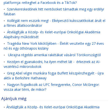
platformja: retteghet a Facebook és a TikTok?
Szervkereskedőnek hitt nentősöket támadtak meg egy erdélyi
•
faluban
Kollégát nem eszünk meg! - Elképesztő kulisszatitkokat árult el
•
a filmes állatkoordinátor
Átvilágítják a Közép- és Kelet-európai Onkológiai Akadémia
•
Alapítvány működését
Tragédia New York kikötőjében - Életét vesztette egy 27 éves
•
nő és egy öthónapos kislány
Ukrajna régebbi amerikai rakétákat vásárol Törökországtól
•
Kezdjen el gyanakodni, ha ilyen méhet lát - érkeznek az AI-
•
vezérlésű mikrorobotok
Greg Abel végre munkára fogja Buffett készpénzhegyét - újra
•
aktív a Berkshire Hathaway
Nagyon fogadkozik az UFC fenegyereke, Conor McGregor:
•
vissza akar térni, de mikor?
Ajánljuk még
Átvilágítják a Közép- és Kelet-európai Onkológiai Akadémia
•