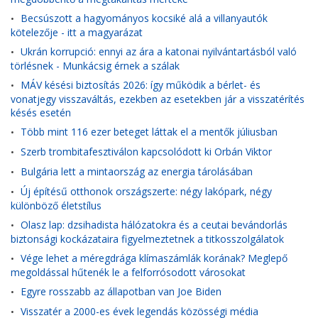
Becsúszott a hagyományos kocsiké alá a villanyautók
•
kötelezője - itt a magyarázat
Ukrán korrupció: ennyi az ára a katonai nyilvántartásból való
•
törlésnek - Munkácsig érnek a szálak
MÁV késési biztosítás 2026: így működik a bérlet- és
•
vonatjegy visszaváltás, ezekben az esetekben jár a visszatérítés
késés esetén
Több mint 116 ezer beteget láttak el a mentők júliusban
•
Szerb trombitafesztiválon kapcsolódott ki Orbán Viktor
•
Bulgária lett a mintaország az energia tárolásában
•
Új építésű otthonok országszerte: négy lakópark, négy
•
különböző életstílus
Olasz lap: dzsihadista hálózatokra és a ceutai bevándorlás
•
biztonsági kockázataira figyelmeztetnek a titkosszolgálatok
Vége lehet a méregdrága klímaszámlák korának? Meglepő
•
megoldással hűtenék le a felforrósodott városokat
Egyre rosszabb az állapotban van Joe Biden
•
Visszatér a 2000-es évek legendás közösségi média
•