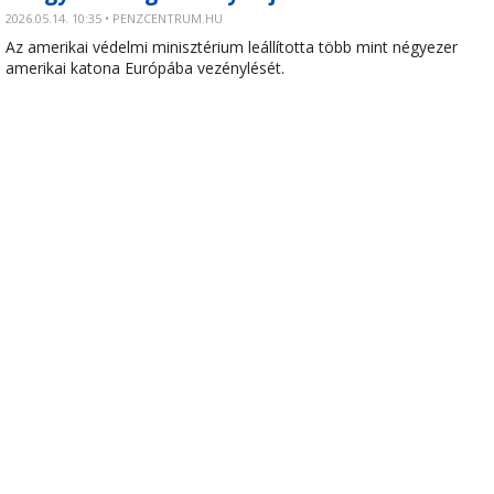
2026.05.14. 10:35 • PENZCENTRUM.HU
Az amerikai védelmi minisztérium leállította több mint négyezer
amerikai katona Európába vezénylését.