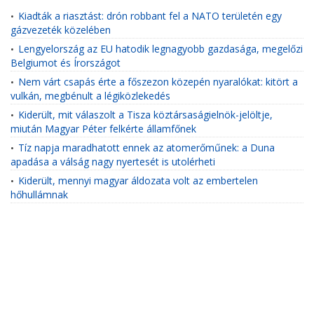
Kiadták a riasztást: drón robbant fel a NATO területén egy
•
gázvezeték közelében
Lengyelország az EU hatodik legnagyobb gazdasága, megelőzi
•
Belgiumot és Írországot
Nem várt csapás érte a főszezon közepén nyaralókat: kitört a
•
vulkán, megbénult a légiközlekedés
Kiderült, mit válaszolt a Tisza köztársaságielnök-jelöltje,
•
miután Magyar Péter felkérte államfőnek
Tíz napja maradhatott ennek az atomerőműnek: a Duna
•
apadása a válság nagy nyertesét is utolérheti
Kiderült, mennyi magyar áldozata volt az embertelen
•
hőhullámnak