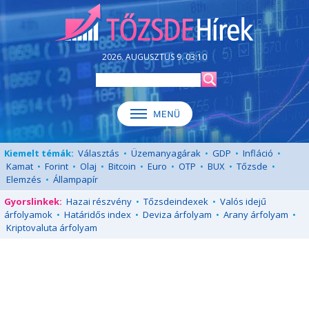
2026. AUGUSZTUS 9. 03:10
Kiemelt témák:
Választás
•
Üzemanyagárak
•
GDP
•
Infláció
•
Kamat
•
Forint
•
Olaj
•
Bitcoin
•
Euro
•
OTP
•
BUX
•
Tőzsde
•
Elemzés
•
Állampapír
Gyorslinkek:
Hazai részvény
•
Tőzsdeindexek
•
Valós idejű
árfolyamok
•
Határidős index
•
Deviza árfolyam
•
Arany árfolyam
•
Kriptovaluta árfolyam