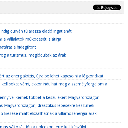
dig durván túlárazza eladó ingatlanát
 a vállalatok működését is átírja
atárát a hidegfront
ög a turizmus, meglódultak az árak
rt az energiakrízis, újra be lehet kapcsolni a légkondikat
 kell sokat várni, ekkor indulhat meg a személyforgalom a
ennyivel kérnek többet a készülékért Magyarországon
akás Magyarországon, drasztikus lépésekre készülnek
 kiesése miatt elszállhatnak a villamosenergia-árak
lmas változás jön a polcokon, erre kell készülni