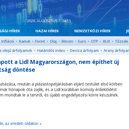
2026. AUGUSZTUS 7. 04:53
ÁGI HÍREK
HAZAI HÍREK
NEMZETKÖZI HÍREK
J
Infláció
•
Kamat
•
Forint
•
Olaj
•
Bitcoin
•
Euro
•
OTP
•
BUX
•
Tőzsde
s idejű árfolyamok
•
Határidős index
•
Deviza árfolyam
•
Arany árfolya
apott a Lidl Magyarországon, nem építhet új
ttság döntése
ruházása, miután a plázastopeljárásban eljáró testület első körben
 már hónapok óta zajlik, és a Lidl korábban komoly érdeklődést
m mondtak le a tervről, és újabb engedélyezési körre készülnek.
ás az eredeti oldalon »