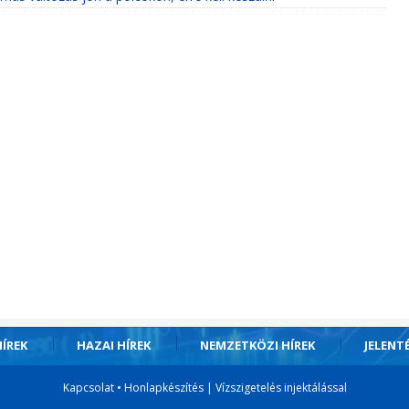
ÍREK
HAZAI HÍREK
NEMZETKÖZI HÍREK
JELENT
Kapcsolat
•
Honlapkészítés
|
Vízszigetelés injektálással