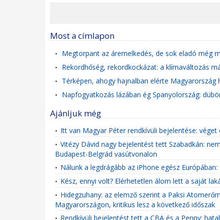
Most a címlapon
Megtorpant az áremelkedés, de sok eladó még min
•
Rekordhőség, rekordkockázat: a klímaváltozás már
•
Térképen, ahogy hajnalban elérte Magyarország h
•
Napfogyatkozás lázában ég Spanyolország: dübör
•
Ajánljuk még
Itt van Magyar Péter rendkívüli bejelentése: véget é
•
Vitézy Dávid nagy bejelentést tett Szabadkán: nem
•
Budapest-Belgrád vasútvonalon
Nálunk a legdrágább az iPhone egész Európában: 
•
Kész, ennyi volt? Elérhetetlen álom lett a saját l
•
Hidegzuhany: az elemző szerint a Paksi Atomerőmű
•
Magyarországon, kritikus lesz a következő időszak
Rendkívüli bejelentést tett a CBA és a Penny: hata
•