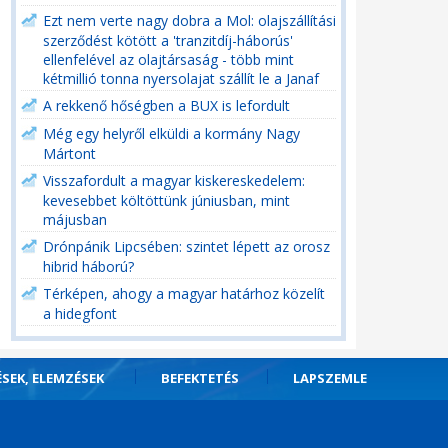
Ezt nem verte nagy dobra a Mol: olajszállítási
szerződést kötött a 'tranzitdíj-háborús'
ellenfelével az olajtársaság - több mint
kétmillió tonna nyersolajat szállít le a Janaf
A rekkenő hőségben a BUX is lefordult
Még egy helyről elküldi a kormány Nagy
Mártont
Visszafordult a magyar kiskereskedelem:
kevesebbet költöttünk júniusban, mint
májusban
Drónpánik Lipcsében: szintet lépett az orosz
hibrid háború?
Térképen, ahogy a magyar határhoz közelít
a hidegfont
ÉSEK, ELEMZÉSEK
BEFEKTETÉS
LAPSZEMLE