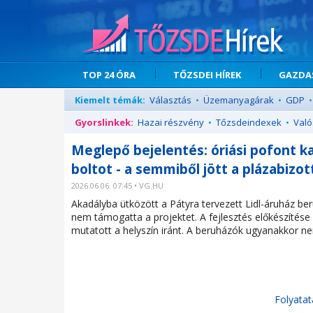
TOP 24 ÓRA
TŐZSDEI HÍREK
GAZDAS
Kiemelt témák:
Választás
•
Üzemanyagárak
•
GDP
•
Gyorslinkek:
Hazai részvény
•
Tőzsdeindexek
•
Való
Meglepő bejelentés: óriási pofont k
boltot - a semmiből jött a plázabizo
2026.06.06. 07:45 • VG.HU
Akadályba ütközött a Pátyra tervezett Lidl-áruház be
nem támogatta a projektet. A fejlesztés előkészítése
mutatott a helyszín iránt. A beruházók ugyanakkor ne
Folyatat