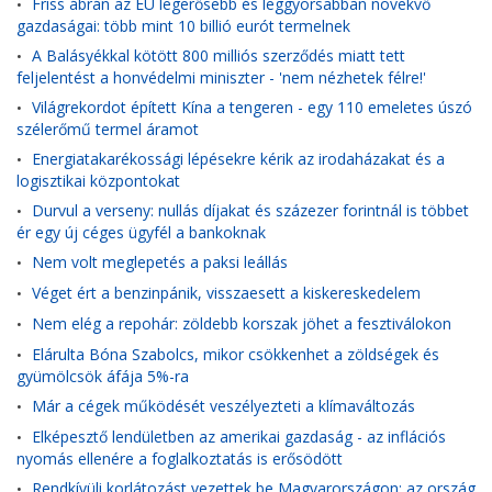
Friss ábrán az EU legerősebb és leggyorsabban növekvő
•
gazdaságai: több mint 10 billió eurót termelnek
A Balásyékkal kötött 800 milliós szerződés miatt tett
•
feljelentést a honvédelmi miniszter - 'nem nézhetek félre!'
Világrekordot épített Kína a tengeren - egy 110 emeletes úszó
•
szélerőmű termel áramot
Energiatakarékossági lépésekre kérik az irodaházakat és a
•
logisztikai központokat
Durvul a verseny: nullás díjakat és százezer forintnál is többet
•
ér egy új céges ügyfél a bankoknak
Nem volt meglepetés a paksi leállás
•
Véget ért a benzinpánik, visszaesett a kiskereskedelem
•
Nem elég a repohár: zöldebb korszak jöhet a fesztiválokon
•
Elárulta Bóna Szabolcs, mikor csökkenhet a zöldségek és
•
gyümölcsök áfája 5%-ra
Már a cégek működését veszélyezteti a klímaváltozás
•
Elképesztő lendületben az amerikai gazdaság - az inflációs
•
nyomás ellenére a foglalkoztatás is erősödött
Rendkívüli korlátozást vezettek be Magyarországon: az ország
•