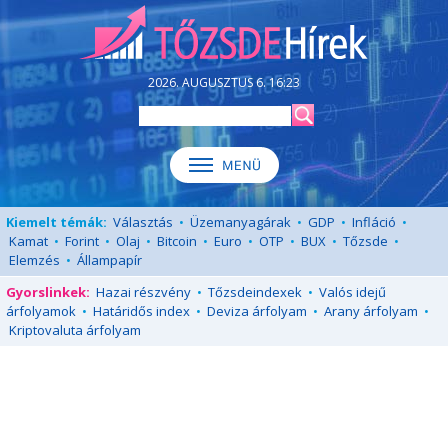
2026. AUGUSZTUS 6. 16:23
Kiemelt témák:
Választás
•
Üzemanyagárak
•
GDP
•
Infláció
•
Kamat
•
Forint
•
Olaj
•
Bitcoin
•
Euro
•
OTP
•
BUX
•
Tőzsde
•
Elemzés
•
Állampapír
Gyorslinkek:
Hazai részvény
•
Tőzsdeindexek
•
Valós idejű
árfolyamok
•
Határidős index
•
Deviza árfolyam
•
Arany árfolyam
•
Kriptovaluta árfolyam