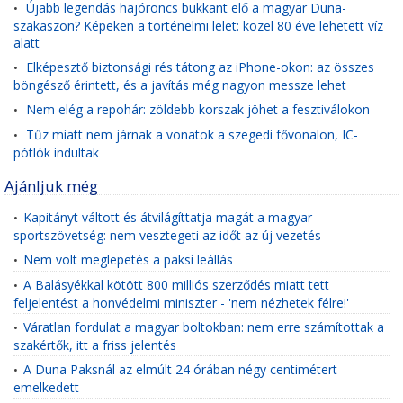
Újabb legendás hajóroncs bukkant elő a magyar Duna-
•
szakaszon? Képeken a történelmi lelet: közel 80 éve lehetett víz
alatt
Elképesztő biztonsági rés tátong az iPhone-okon: az összes
•
böngésző érintett, és a javítás még nagyon messze lehet
Nem elég a repohár: zöldebb korszak jöhet a fesztiválokon
•
Tűz miatt nem járnak a vonatok a szegedi fővonalon, IC-
•
pótlók indultak
Ajánljuk még
Kapitányt váltott és átvilágíttatja magát a magyar
•
sportszövetség: nem vesztegeti az időt az új vezetés
Nem volt meglepetés a paksi leállás
•
A Balásyékkal kötött 800 milliós szerződés miatt tett
•
feljelentést a honvédelmi miniszter - 'nem nézhetek félre!'
Váratlan fordulat a magyar boltokban: nem erre számítottak a
•
szakértők, itt a friss jelentés
A Duna Paksnál az elmúlt 24 órában négy centimétert
•
emelkedett