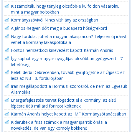
Kiszámolták, hogy tényleg olcsóbb-e külföldön vásárolni,
mint a magyar boltokban
Kormányszóvivő: Nincs vízhiány az országban
A János-hegyen dőlt meg a budapesti hőségrekord
Nagy fordulat jöhet a magyar lakáspiacon? Teljesen új irányt
vehet a kormány lakáspolitikája
Fontos nemzetközi kinevezést kapott Kármán András
Így kaphat egy magyar nyugdíjas olcsóbban gyógyszert - 7
lehetőség
Keleti derbi Debrecenben, tovább gyűjtögetne az Újpest: ez
lesz az NB I 3. fordulójában
Irán megállapodott a Hormuzi-szorosról, de nem az Egyesült
Államokkal
Energiafejlesztési tervet fogadott el a kormány, az első
lépésre 868 milliárd forintot költenek
Kármán András helyet kapott az IMF Kormányzótanácsában
Kiderültek a friss számok a magyar iparról: óriási a
növekedés, de van egy komoly bökkenő