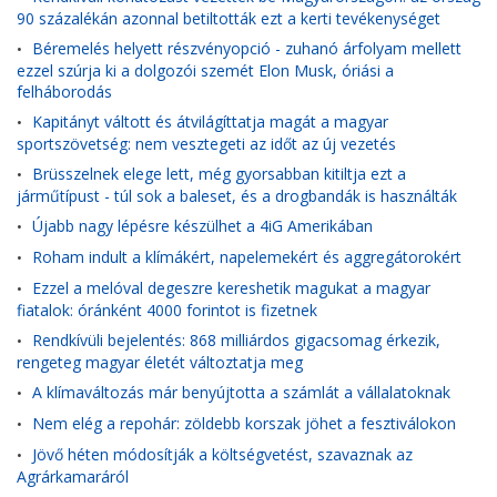
90 százalékán azonnal betiltották ezt a kerti tevékenységet
Béremelés helyett részvényopció - zuhanó árfolyam mellett
•
ezzel szúrja ki a dolgozói szemét Elon Musk, óriási a
felháborodás
Kapitányt váltott és átvilágíttatja magát a magyar
•
sportszövetség: nem vesztegeti az időt az új vezetés
Brüsszelnek elege lett, még gyorsabban kitiltja ezt a
•
járműtípust - túl sok a baleset, és a drogbandák is használták
Újabb nagy lépésre készülhet a 4iG Amerikában
•
Roham indult a klímákért, napelemekért és aggregátorokért
•
Ezzel a melóval degeszre kereshetik magukat a magyar
•
fiatalok: óránként 4000 forintot is fizetnek
Rendkívüli bejelentés: 868 milliárdos gigacsomag érkezik,
•
rengeteg magyar életét változtatja meg
A klímaváltozás már benyújtotta a számlát a vállalatoknak
•
Nem elég a repohár: zöldebb korszak jöhet a fesztiválokon
•
Jövő héten módosítják a költségvetést, szavaznak az
•
Agrárkamaráról