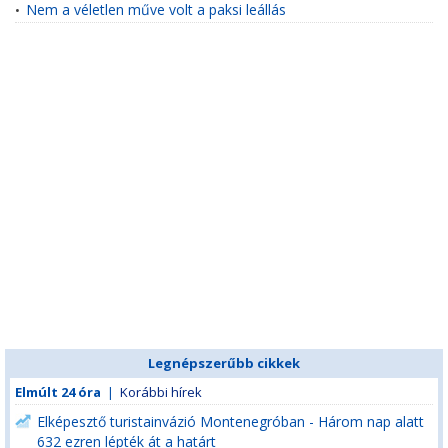
Nem a véletlen műve volt a paksi leállás
•
Legnépszerűbb cikkek
Elmúlt 24 óra
|
Korábbi hírek
Elképesztő turistainvázió Montenegróban - Három nap alatt
632 ezren lépték át a határt