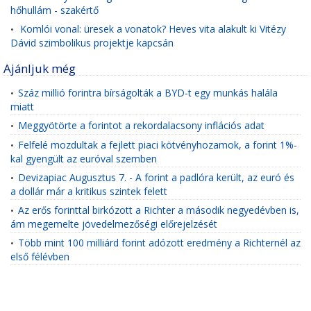
hőhullám - szakértő
Komlói vonal: üresek a vonatok? Heves vita alakult ki Vitézy
•
Dávid szimbolikus projektje kapcsán
Ajánljuk még
Száz millió forintra bírságolták a BYD-t egy munkás halála
•
miatt
Meggyötörte a forintot a rekordalacsony inflációs adat
•
Felfelé mozdultak a fejlett piaci kötvényhozamok, a forint 1%-
•
kal gyengült az euróval szemben
Devizapiac Augusztus 7. - A forint a padlóra került, az euró és
•
a dollár már a kritikus szintek felett
Az erős forinttal birkózott a Richter a második negyedévben is,
•
ám megemelte jövedelmezőségi előrejelzését
Több mint 100 milliárd forint adózott eredmény a Richternél az
•
első félévben