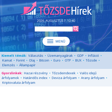
2026. AUGUSZTUS 7. 12:40
Kiemelt témák:
Választás
•
Üzemanyagárak
•
GDP
•
Infláció
•
Kamat
•
Forint
•
Olaj
•
Bitcoin
•
Euro
•
OTP
•
BUX
•
Tőzsde
•
Elemzés
•
Állampapír
Gyorslinkek:
Hazai részvény
•
Tőzsdeindexek
•
Valós idejű
árfolyamok
•
Határidős index
•
Deviza árfolyam
•
Arany árfolyam
•
Kriptovaluta árfolyam