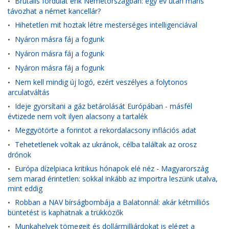
Brutális fordulat érik Németországban: egy év után máris
•
távozhat a német kancellár?
Hihetetlen mit hoztak létre mesterséges intelligenciával
•
Nyáron másra fáj a fogunk
•
Nyáron másra fáj a fogunk
•
Nyáron másra fáj a fogunk
•
Nem kell mindig új logó, ezért veszélyes a folytonos
•
arculatváltás
Ideje gyorsítani a gáz betárolását Európában - másfél
•
évtizede nem volt ilyen alacsony a tartalék
Meggyötörte a forintot a rekordalacsony inflációs adat
•
Tehetetlenek voltak az ukránok, célba találtak az orosz
•
drónok
Európa dízelpiaca kritikus hónapok elé néz - Magyarország
•
sem marad érintetlen: sokkal inkább az importra leszünk utalva,
mint eddig
Robban a NAV bírságbombája a Balatonnál: akár kétmilliós
•
büntetést is kaphatnak a trükközők
Munkahelyek tömegeit és dollármilliárdokat is eléget a
•