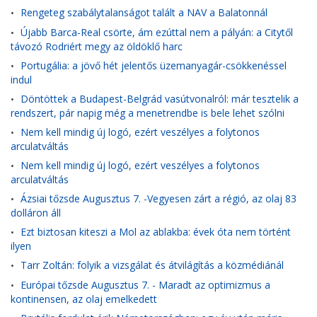
Rengeteg szabálytalanságot talált a NAV a Balatonnál
•
Újabb Barca-Real csörte, ám ezúttal nem a pályán: a Citytől
•
távozó Rodriért megy az öldöklő harc
Portugália: a jövő hét jelentős üzemanyagár-csökkenéssel
•
indul
Döntöttek a Budapest-Belgrád vasútvonalról: már tesztelik a
•
rendszert, pár napig még a menetrendbe is bele lehet szólni
Nem kell mindig új logó, ezért veszélyes a folytonos
•
arculatváltás
Nem kell mindig új logó, ezért veszélyes a folytonos
•
arculatváltás
Ázsiai tőzsde Augusztus 7. -Vegyesen zárt a régió, az olaj 83
•
dolláron áll
Ezt biztosan kiteszi a Mol az ablakba: évek óta nem történt
•
ilyen
Tarr Zoltán: folyik a vizsgálat és átvilágítás a közmédiánál
•
Európai tőzsde Augusztus 7. - Maradt az optimizmus a
•
kontinensen, az olaj emelkedett