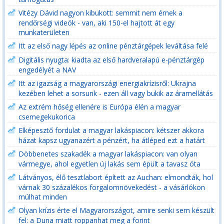
Vitézy Dávid nagyon kibukott: semmit nem érnek a
rendőrségi videók - van, aki 150-el hajtott át egy
munkaterületen
Itt az első nagy lépés az online pénztárgépek leváltása felé
Digitális nyugta: kiadta az első hardveralapú e-pénztárgép
engedélyét a NAV
Itt az igazság a magyarországi energiakrízisről: Ukrajna
kezében lehet a sorsunk - ezen áll vagy bukik az áramellátás
Az extrém hőség ellenére is Európa élén a magyar
csemegekukorica
Elképesztő fordulat a magyar lakáspiacon: kétszer akkora
házat kapsz ugyanazért a pénzért, ha átléped ezt a határt
Döbbenetes szakadék a magyar lakáspiacon: van olyan
vármegye, ahol egyetlen új lakás sem épült a tavasz óta
Látványos, élő tesztlabort épített az Auchan: elmondták, hol
várnak 30 százalékos forgalomnövekedést - a vásárlókon
múlhat minden
Olyan krízis érte el Magyarországot, amire senki sem készült
fel: a Duna miatt roppanhat meg a forint