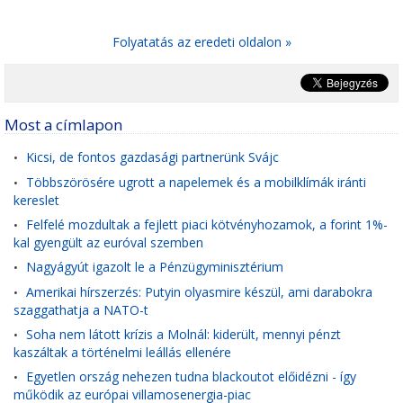
Folyatatás az eredeti oldalon »
Most a címlapon
Kicsi, de fontos gazdasági partnerünk Svájc
•
Többszörösére ugrott a napelemek és a mobilklímák iránti
•
kereslet
Felfelé mozdultak a fejlett piaci kötvényhozamok, a forint 1%-
•
kal gyengült az euróval szemben
Nagyágyút igazolt le a Pénzügyminisztérium
•
Amerikai hírszerzés: Putyin olyasmire készül, ami darabokra
•
szaggathatja a NATO-t
Soha nem látott krízis a Molnál: kiderült, mennyi pénzt
•
kaszáltak a történelmi leállás ellenére
Egyetlen ország nehezen tudna blackoutot előidézni - így
•
működik az európai villamosenergia-piac