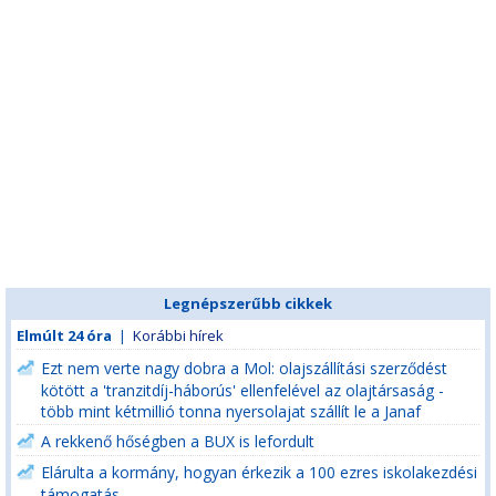
Legnépszerűbb cikkek
Elmúlt 24 óra
|
Korábbi hírek
Ezt nem verte nagy dobra a Mol: olajszállítási szerződést
kötött a 'tranzitdíj-háborús' ellenfelével az olajtársaság -
több mint kétmillió tonna nyersolajat szállít le a Janaf
A rekkenő hőségben a BUX is lefordult
Elárulta a kormány, hogyan érkezik a 100 ezres iskolakezdési
támogatás