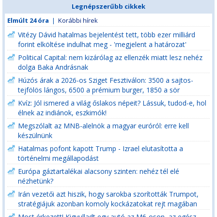
Legnépszerűbb cikkek
Elmúlt 24 óra
|
Korábbi hírek
Vitézy Dávid hatalmas bejelentést tett, több ezer milliárd
forint elköltése indulhat meg - 'megjelent a határozat'
Political Capital: nem kizárólag az ellenzék miatt lesz nehéz
dolga Baka Andrásnak
Húzós árak a 2026-os Sziget Fesztiválon: 3500 a sajtos-
tejfölös lángos, 6500 a prémium burger, 1850 a sör
Kvíz: Jól ismered a világ őslakos népeit? Lássuk, tudod-e, hol
élnek az indiánok, eszkimók!
Megszólalt az MNB-alelnök a magyar euróról: erre kell
készülnünk
Hatalmas pofont kapott Trump - Izrael elutasította a
történelmi megállapodást
Európa gáztartalékai alacsony szinten: nehéz tél elé
nézhetünk?
Irán vezetői azt hiszik, hogy sarokba szorították Trumpot,
stratégiájuk azonban komoly kockázatokat rejt magában
Most érkezett! Kigyulladt egy autó az M6-oson, az egész