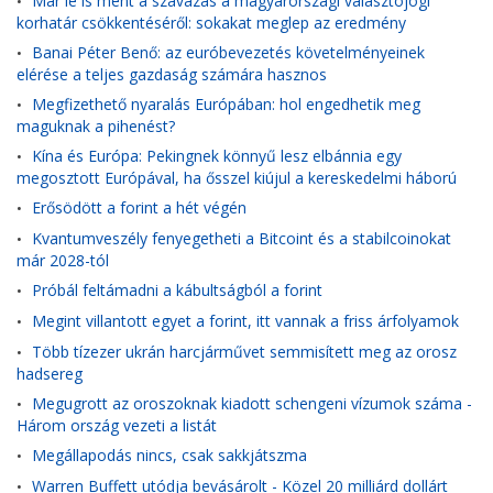
Már le is ment a szavazás a magyarországi választójogi
•
korhatár csökkentéséről: sokakat meglep az eredmény
Banai Péter Benő: az euróbevezetés követelményeinek
•
elérése a teljes gazdaság számára hasznos
Megfizethető nyaralás Európában: hol engedhetik meg
•
maguknak a pihenést?
Kína és Európa: Pekingnek könnyű lesz elbánnia egy
•
megosztott Európával, ha ősszel kiújul a kereskedelmi háború
Erősödött a forint a hét végén
•
Kvantumveszély fenyegetheti a Bitcoint és a stabilcoinokat
•
már 2028-tól
Próbál feltámadni a kábultságból a forint
•
Megint villantott egyet a forint, itt vannak a friss árfolyamok
•
Több tízezer ukrán harcjárművet semmisített meg az orosz
•
hadsereg
Megugrott az oroszoknak kiadott schengeni vízumok száma -
•
Három ország vezeti a listát
Megállapodás nincs, csak sakkjátszma
•
Warren Buffett utódja bevásárolt - Közel 20 milliárd dollárt
•