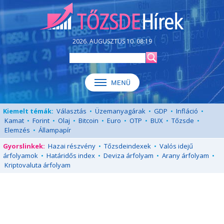
2026. AUGUSZTUS 10. 08:19
Kiemelt témák:
Választás
•
Üzemanyagárak
•
GDP
•
Infláció
•
Kamat
•
Forint
•
Olaj
•
Bitcoin
•
Euro
•
OTP
•
BUX
•
Tőzsde
•
Elemzés
•
Állampapír
Gyorslinkek:
Hazai részvény
•
Tőzsdeindexek
•
Valós idejű
árfolyamok
•
Határidős index
•
Deviza árfolyam
•
Arany árfolyam
•
Kriptovaluta árfolyam