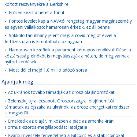
költött részvényekre a Berkshire
Erősen kezdi a hetet a forint
•
Fontos levelet kap a NAV-tól rengeteg magyar magánszemély
•
és egyéni vállalkozó: hamarosan érkezik, ez áll benne
Sokkoló tanulmány jelent meg: a covid még öt évvel a
•
fertőzés után is kimutatható az agyban
Hamarosan kezdődik a parlament kétnapos rendkívüli ülése: a
•
köztársasági elnököt is megválasztják a héten, de még vannak
nyitott kérdések
Most dől el majd 1,8 millió adózó sorsa
•
Ajánljuk még
Az ukránok tovább támadják az orosz olajfinomítókat
•
Zelenszkij újra lecsapott Oroszországra: olajfinomítót
•
támadtak az éjszaka az ukránok, az orosz energetikai rendszer
is megsérült
Emelkedik az olajár, miközben a piac az amerikai-iráni
•
Hormuzi-szoros-megállapodást latolgatja
Kvantumveszély fenyegetheti a Bitcoint és a stabilcoinokat
•