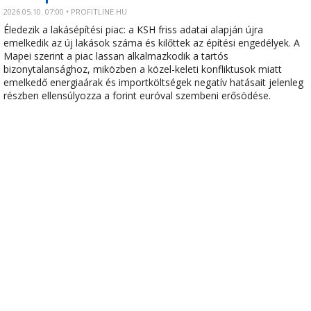
2026.05.10. 07:00 • PROFITLINE.HU
Éledezik a lakásépítési piac: a KSH friss adatai alapján újra
emelkedik az új lakások száma és kilőttek az építési engedélyek. A
Mapei szerint a piac lassan alkalmazkodik a tartós
bizonytalansághoz, miközben a közel-keleti konfliktusok miatt
emelkedő energiaárak és importköltségek negatív hatásait jelenleg
részben ellensúlyozza a forint euróval szembeni erősödése.