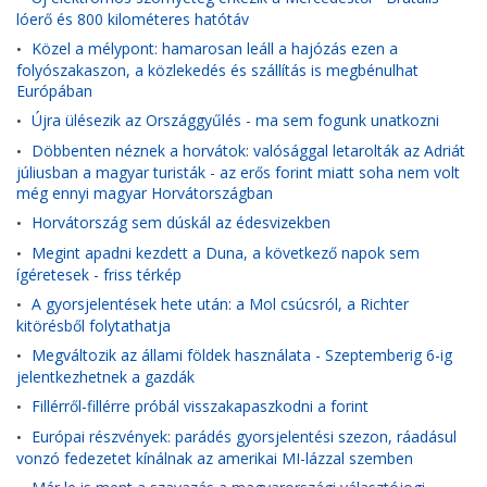
lóerő és 800 kilométeres hatótáv
Közel a mélypont: hamarosan leáll a hajózás ezen a
•
folyószakaszon, a közlekedés és szállítás is megbénulhat
Európában
Újra ülésezik az Országgyűlés - ma sem fogunk unatkozni
•
Döbbenten néznek a horvátok: valósággal letarolták az Adriát
•
júliusban a magyar turisták - az erős forint miatt soha nem volt
még ennyi magyar Horvátországban
Horvátország sem dúskál az édesvizekben
•
Megint apadni kezdett a Duna, a következő napok sem
•
ígéretesek - friss térkép
A gyorsjelentések hete után: a Mol csúcsról, a Richter
•
kitörésből folytathatja
Megváltozik az állami földek használata - Szeptemberig 6-ig
•
jelentkezhetnek a gazdák
Fillérről-fillérre próbál visszakapaszkodni a forint
•
Európai részvények: parádés gyorsjelentési szezon, ráadásul
•
vonzó fedezetet kínálnak az amerikai MI-lázzal szemben