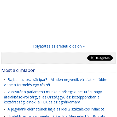
Folyatatás az eredeti oldalon »
Most a címlapon
Bajban az osztrák ipar? - Minden negyedik vállalat külföldre
•
vinné a termelés egy részét
Visszatér a parlamenti munka a hőségszünet után, nagy
•
átalakításokról tárgyal az Országgyűlés: középpontban a
köztársasági elnök, a TEK és az agrárkamara
A jegybank elérhetőnek látja az idei 2 százalékos inflációt
•
Új elektromos szörnyeteg érkezik a Mercedestől - Brutális
•