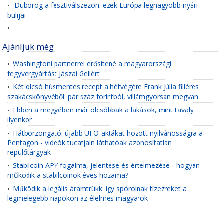
Dübörög a fesztiválszezon: ezek Európa legnagyobb nyári
•
bulijai
•
Ajánljuk még
Washingtoni partnerrel erősítené a magyarországi
•
fegyvergyártást Jászai Gellért
Két olcsó húsmentes recept a hétvégére Frank Júlia filléres
•
szakácskönyvéből: pár száz forintból, villámgyorsan megvan
Ebben a megyében már olcsóbbak a lakások, mint tavaly
•
ilyenkor
Hátborzongató: újabb UFO-aktákat hozott nyilvánosságra a
•
Pentagon - videók tucatjain láthatóak azonosítatlan
repülőtárgyak
Stabilcoin APY fogalma, jelentése és értelmezése - hogyan
•
működik a stabilcoinok éves hozama?
Működik a legális áramtrükk: így spórolnak tízezreket a
•
legmelegebb napokon az élelmes magyarok