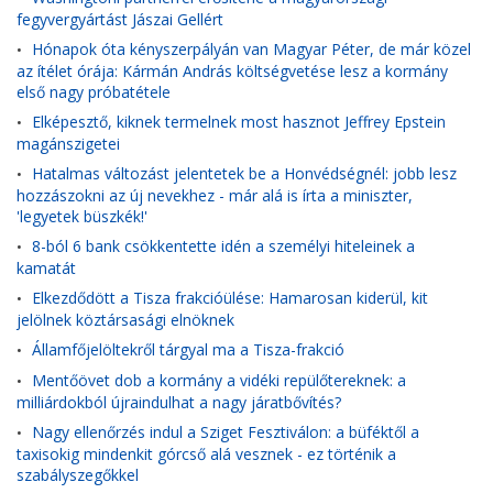
fegyvergyártást Jászai Gellért
Hónapok óta kényszerpályán van Magyar Péter, de már közel
•
az ítélet órája: Kármán András költségvetése lesz a kormány
első nagy próbatétele
Elképesztő, kiknek termelnek most hasznot Jeffrey Epstein
•
magánszigetei
Hatalmas változást jelentetek be a Honvédségnél: jobb lesz
•
hozzászokni az új nevekhez - már alá is írta a miniszter,
'legyetek büszkék!'
8-ból 6 bank csökkentette idén a személyi hiteleinek a
•
kamatát
Elkezdődött a Tisza frakcióülése: Hamarosan kiderül, kit
•
jelölnek köztársasági elnöknek
Államfőjelöltekről tárgyal ma a Tisza-frakció
•
Mentőövet dob a kormány a vidéki repülőtereknek: a
•
milliárdokból újraindulhat a nagy járatbővítés?
Nagy ellenőrzés indul a Sziget Fesztiválon: a büféktől a
•
taxisokig mindenkit górcső alá vesznek - ez történik a
szabályszegőkkel