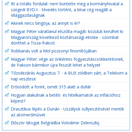
Itt a totális fordulat: nem büntette meg a kormányhivatal a
szegedi BYD-t - tévedés történt, a kínai cég reagált a
Világgazdaságnak
Akinek nincs bingója, az annyit is ér?
Magyar Péter váratlanul elszólta magát: közülük kerülhet ki
Magyarország következő köztársasági elnöke - szombat
dönthet a Tisza-frakció
Robbanás volt a Mol pozsonyi finomítójában
Magyar Péter: vége az önkéntes fogyasztáscsökkentésnek,
de Pakson bármikor újra feszült lehet a helyzet
Tőzsdezárás Augusztus 7. - A BUX zöldben zárt, a Telekom a
nap vesztese
Erősödött a forint, ismét 315 alatt a dollár
Hogyan alakulnak a betéti- és hitelkamatok az inflációhoz
képest?
Drasztikus lépés a Dunán - Uszályok süllyesztésével mentik
az atomerőművet
Először látogat Belgrádba Volodimir Zelenszkij