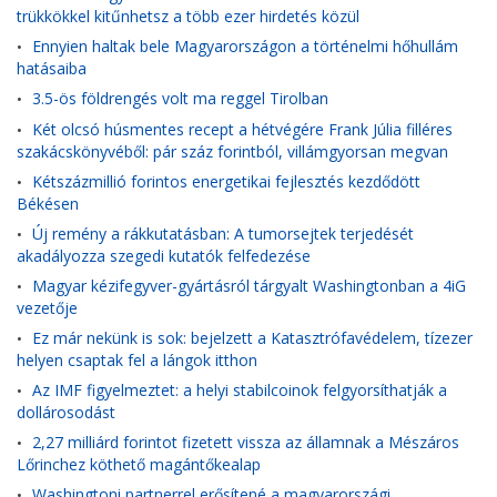
trükkökkel kitűnhetsz a több ezer hirdetés közül
Ennyien haltak bele Magyarországon a történelmi hőhullám
•
hatásaiba
3.5-ös földrengés volt ma reggel Tirolban
•
Két olcsó húsmentes recept a hétvégére Frank Júlia filléres
•
szakácskönyvéből: pár száz forintból, villámgyorsan megvan
Kétszázmillió forintos energetikai fejlesztés kezdődött
•
Békésen
Új remény a rákkutatásban: A tumorsejtek terjedését
•
akadályozza szegedi kutatók felfedezése
Magyar kézifegyver-gyártásról tárgyalt Washingtonban a 4iG
•
vezetője
Ez már nekünk is sok: bejelzett a Katasztrófavédelem, tízezer
•
helyen csaptak fel a lángok itthon
Az IMF figyelmeztet: a helyi stabilcoinok felgyorsíthatják a
•
dollárosodást
2,27 milliárd forintot fizetett vissza az államnak a Mészáros
•
Lőrinchez köthető magántőkealap
Washingtoni partnerrel erősítené a magyarországi
•