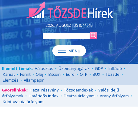
2026. AUGUSZTUS 8. 11:49
Kiemelt témák:
Választás
•
Üzemanyagárak
•
GDP
•
Infláció
•
Kamat
•
Forint
•
Olaj
•
Bitcoin
•
Euro
•
OTP
•
BUX
•
Tőzsde
•
Elemzés
•
Állampapír
Gyorslinkek:
Hazai részvény
•
Tőzsdeindexek
•
Valós idejű
árfolyamok
•
Határidős index
•
Deviza árfolyam
•
Arany árfolyam
•
Kriptovaluta árfolyam