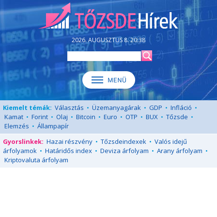
2026. AUGUSZTUS 8. 20:38
Kiemelt témák:
Választás
•
Üzemanyagárak
•
GDP
•
Infláció
•
Kamat
•
Forint
•
Olaj
•
Bitcoin
•
Euro
•
OTP
•
BUX
•
Tőzsde
•
Elemzés
•
Állampapír
Gyorslinkek:
Hazai részvény
•
Tőzsdeindexek
•
Valós idejű
árfolyamok
•
Határidős index
•
Deviza árfolyam
•
Arany árfolyam
•
Kriptovaluta árfolyam