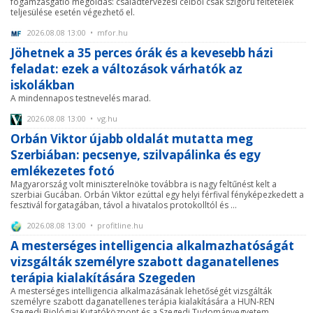
fogamzásgátló megoldás: családtervezési célból csak szigorú feltételek
teljesülése esetén végezhető el.
2026.08.08 13:00 • mfor.hu
Jöhetnek a 35 perces órák és a kevesebb házi
feladat: ezek a változások várhatók az
iskolákban
A mindennapos testnevelés marad.
2026.08.08 13:00 • vg.hu
Orbán Viktor újabb oldalát mutatta meg
Szerbiában: pecsenye, szilvapálinka és egy
emlékezetes fotó
Magyarország volt miniszterelnöke továbbra is nagy feltűnést kelt a
szerbiai Gucában. Orbán Viktor ezúttal egy helyi férfival fényképezkedett a
fesztivál forgatagában, távol a hivatalos protokolltól és ...
2026.08.08 13:00 • profitline.hu
A mesterséges intelligencia alkalmazhatóságát
vizsgálták személyre szabott daganatellenes
terápia kialakítására Szegeden
A mesterséges intelligencia alkalmazásának lehetőségét vizsgálták
személyre szabott daganatellenes terápia kialakítására a HUN-REN
Szegedi Biológiai Kutatóközpont és a Szegedi Tudományegyetem