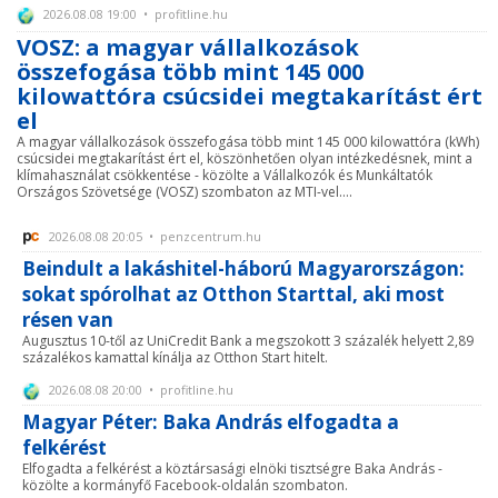
2026.08.08 19:00 • profitline.hu
VOSZ: a magyar vállalkozások
összefogása több mint 145 000
kilowattóra csúcsidei megtakarítást ért
el
A magyar vállalkozások összefogása több mint 145 000 kilowattóra (kWh)
csúcsidei megtakarítást ért el, köszönhetően olyan intézkedésnek, mint a
klímahasználat csökkentése - közölte a Vállalkozók és Munkáltatók
Országos Szövetsége (VOSZ) szombaton az MTI-vel....
2026.08.08 20:05 • penzcentrum.hu
Beindult a lakáshitel-háború Magyarországon:
sokat spórolhat az Otthon Starttal, aki most
résen van
Augusztus 10-től az UniCredit Bank a megszokott 3 százalék helyett 2,89
százalékos kamattal kínálja az Otthon Start hitelt.
2026.08.08 20:00 • profitline.hu
Magyar Péter: Baka András elfogadta a
felkérést
Elfogadta a felkérést a köztársasági elnöki tisztségre Baka András -
közölte a kormányfő Facebook-oldalán szombaton.