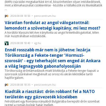
(kWh) csúcsidei megtakarítást ért el, köszönhetően olyan intézkedésnek,
mint a klímahasználat csökkentése - közölte a Vállalkozók és Munkáltatók
...
2026.08.08 18:50 • penzcentrum.hu
Váratlan fordulat az angol válogatottnál:
lemondott a szövetségi kapitány, mi lesz most?
A korábbi klasszis két éve irányította az angol krikettválogatottat, télen
már Ausztráliában edzősködik.
2026.08.08 18:40 • vg.hu
Ennél rosszabb már nem is jöhetne: lezárja
Törökország a Fekete-tenger 'Hormuzi-
szorosát' - egy teherhajót sem enged át Ankara
a világ legnagyobb gabonafolyosóján
Törökország dróntámadások miatt blokkolja a Fekete-tenger kapuit: a
szorosok szűrésével megbénult az orosz és ukrán kikötőkbe tartó
hajóforgalom.
2026.08.08 18:35 • penzcentrum.hu
Kiadták a riasztást: drón robbant fel a NATO
területén egy gázvezeték közelében
Felrobbant egy Románia irányából Bulgáriába berepülő drón szombat
reggel a román-bolgár határ mellett.