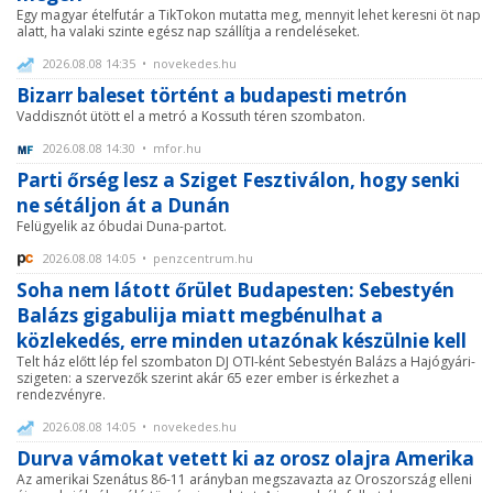
Egy magyar ételfutár a TikTokon mutatta meg, mennyit lehet keresni öt nap
alatt, ha valaki szinte egész nap szállítja a rendeléseket.
2026.08.08 14:35 • novekedes.hu
Bizarr baleset történt a budapesti metrón
Vaddisznót ütött el a metró a Kossuth téren szombaton.
2026.08.08 14:30 • mfor.hu
Parti őrség lesz a Sziget Fesztiválon, hogy senki
ne sétáljon át a Dunán
Felügyelik az óbudai Duna-partot.
2026.08.08 14:05 • penzcentrum.hu
Soha nem látott őrület Budapesten: Sebestyén
Balázs gigabulija miatt megbénulhat a
közlekedés, erre minden utazónak készülnie kell
Telt ház előtt lép fel szombaton DJ OTI-ként Sebestyén Balázs a Hajógyári-
szigeten: a szervezők szerint akár 65 ezer ember is érkezhet a
rendezvényre.
2026.08.08 14:05 • novekedes.hu
Durva vámokat vetett ki az orosz olajra Amerika
Az amerikai Szenátus 86-11 arányban megszavazta az Oroszország elleni