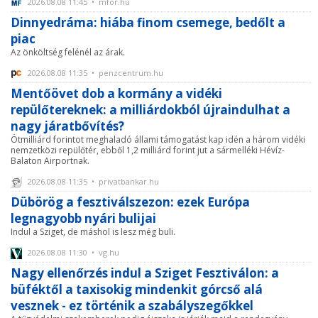
2026.08.08 11:45 • mfor.hu
Dinnyedráma: hiába finom csemege, bedőlt a
piac
Az önköltség felénél az árak.
2026.08.08 11:35 • penzcentrum.hu
Mentőövet dob a kormány a vidéki
repülőtereknek: a milliárdokból újraindulhat a
nagy járatbővítés?
Ötmilliárd forintot meghaladó állami támogatást kap idén a három vidéki
nemzetközi repülőtér, ebből 1,2 milliárd forint jut a sármelléki Hévíz-
Balaton Airportnak.
2026.08.08 11:35 • privatbankar.hu
Dübörög a fesztiválszezon: ezek Európa
legnagyobb nyári bulijai
Indul a Sziget, de máshol is lesz még buli.
2026.08.08 11:30 • vg.hu
Nagy ellenőrzés indul a Sziget Fesztiválon: a
büféktől a taxisokig mindenkit górcső alá
vesznek - ez történik a szabályszegőkkel