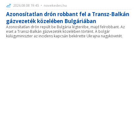
2026.08.08 19:45 • novekedes.hu
Azonosítatlan drón robbant fel a Transz-Balkán
gázvezeték közelében Bulgáriában
Azonosítatlan drón repült be Bulgária légterébe, majd felrobbant. Az
eset a Transz-Balkán gázvezeték közelében történt. A bolgár
külügyminiszter az incidens kapcsán bekérette Ukrajna nagykövetét.