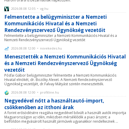
Három órára is bezárhatnak napközben.
2026.08.08 12:05 • vg.hu
Felmentette a belügyminiszter a Nemzeti
Kommunikációs Hivatal és a Nemzeti
Rendezvényszervező Ügynökség vezetőit
Felmentette a belügyminiszter a Nemzeti Kommunikációs Hivatal és a
Nemzeti Rendezvényszervező Ügynökség vezetőit
2026.08.08 12:00 • novekedes.hu
Menesztették a Nemzeti Kommunikációs Hivatal
és a Nemzeti Rendezvényszervező Ügynökség
vezetőit
Pósfai Gábor belügyminiszter felmentette a Nemzeti Kommunikációs
Hivatal elnökét, dr. Bozóky Alexet. A Nemzeti Rendezvényszervező
Ügynökség vezetőjét, dr.Falvay Mátyást szintén menesztették.
2026.08.08 12:00 • profitline.hu
Negyedével nőtt a használtautó-import,
csökkenőben az itthoni árak
A forint erősödésére reagálva negyedével bővült a használt autók importja
Magyarországon az idén, miközben mérséklődik a piaci árszint; a
belföldön megvásárolt használt járművek ugyanakkor rendelkeznek ...