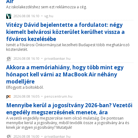
Air
Az iskolakezdéshez sem ezt reklámozza a cég.
2026.08.08 16:10 • vg.hu
Vitézy Dávid bejelentette a fordulatot: négy
kiemelt belvárosi közterület kerülhet vissza a
főváros kezelésébe
Ismét a Fővárosi Önkormányzat kezelheti Budapest több meghatározó
közterületét.
2026.08.08 16:10 • privatbankar.hu
Akkora a memóriahiány, hogy több mint egy
hónapot kell várni az MacBook Air néhány
modelljére
Elfogyott a boltokból.
2026.08.08 16:05 • penzcentrum.hu
Mennyibe kerül a jogosítvány 2026-ban? Vezetői
engedély megszerzésének menete, ára
A vezetői engedély megszerzése nem olcsó mulatság. De pontosan
mennyibe kerül a jogosítvány, miből tevődik össze a jogosítvány ára és
kinek jár ingyen jogosítvány? Mutatjuk!
2026.08.08 16:00 • privatbankar.hu