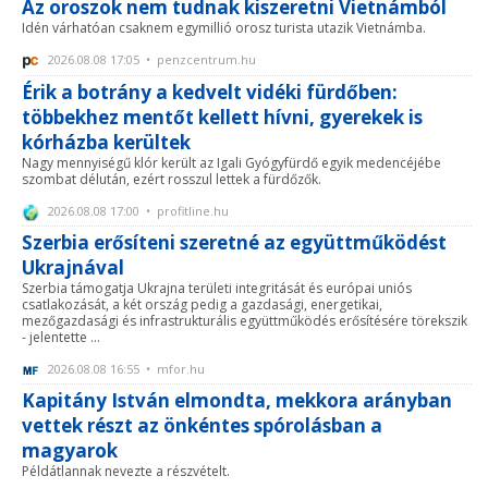
Az oroszok nem tudnak kiszeretni Vietnámból
Idén várhatóan csaknem egymillió orosz turista utazik Vietnámba.
2026.08.08 17:05 • penzcentrum.hu
Érik a botrány a kedvelt vidéki fürdőben:
többekhez mentőt kellett hívni, gyerekek is
kórházba kerültek
Nagy mennyiségű klór került az Igali Gyógyfürdő egyik medencéjébe
szombat délután, ezért rosszul lettek a fürdőzők.
2026.08.08 17:00 • profitline.hu
Szerbia erősíteni szeretné az együttműködést
Ukrajnával
Szerbia támogatja Ukrajna területi integritását és európai uniós
csatlakozását, a két ország pedig a gazdasági, energetikai,
mezőgazdasági és infrastrukturális együttműködés erősítésére törekszik
- jelentette ...
2026.08.08 16:55 • mfor.hu
Kapitány István elmondta, mekkora arányban
vettek részt az önkéntes spórolásban a
magyarok
Példátlannak nevezte a részvételt.