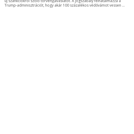
új szankciókról szóló törvényjavaslatot. A jogszabály felhatalmazza a
Trump-adminisztrációt, hogy akár 100 százalékos védővámot vessen ...