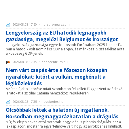
2026.08.08 17:50 • hu.euronews.com
Lengyelország az EU hatodik legnagyobb
gazdasága, megelőzi Belgiumot és Írországot
Lengyelország gazdasága egyre fontosabb Európában: 2025-ben az EU-
ban a hatodik volt nominális GDP alapján, és már közel 5 százalékát adta
a közösség GDP-jének.
2026.08.08 17:35 • penzcentrum.hu
Nem várt csapás érte a főszezon közepén
nyaralókat: kitört a vulkán, megbénult a
légiközlekedés
Az Etna újabb kitörése miatt szombaton fel kellett függeszteni az érkező
járatokat a szicíliai Catania nemzetközi repülőterén.
2026.08.08 17:35 • novekedes.hu
Olcsóbbak lettek a balatoni új ingatlanok,
Borsodban megmagyarázhatatlan a drágulás
Míg év elején sokan attól tartottak, hogy idén is jelentős drágulás lesz a
lakáspiacon, mostanra egyértelművé vált, hogy az árrobbanás kifulladt,