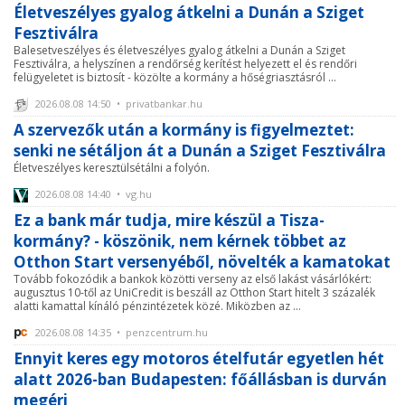
Életveszélyes gyalog átkelni a Dunán a Sziget
Fesztiválra
Balesetveszélyes és életveszélyes gyalog átkelni a Dunán a Sziget
Fesztiválra, a helyszínen a rendőrség kerítést helyezett el és rendőri
felügyeletet is biztosít - közölte a kormány a hőségriasztásról ...
2026.08.08 14:50 • privatbankar.hu
A szervezők után a kormány is figyelmeztet:
senki ne sétáljon át a Dunán a Sziget Fesztiválra
Életveszélyes keresztülsétálni a folyón.
2026.08.08 14:40 • vg.hu
Ez a bank már tudja, mire készül a Tisza-
kormány? - köszönik, nem kérnek többet az
Otthon Start versenyéből, növelték a kamatokat
Tovább fokozódik a bankok közötti verseny az első lakást vásárlókért:
augusztus 10-től az UniCredit is beszáll az Otthon Start hitelt 3 százalék
alatti kamattal kínáló pénzintézetek közé. Miközben az ...
2026.08.08 14:35 • penzcentrum.hu
Ennyit keres egy motoros ételfutár egyetlen hét
alatt 2026-ban Budapesten: főállásban is durván
megéri