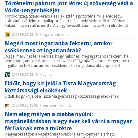
Történelmi paktum jött létre: új szövetség védi a
Vörös-tenger békéjét
Törökország, Szaúd-Arábia és Pakisztán egy történelmi jelentőségű
kölcsönös védelmi megállapodást írt alá, amely Mekkai Közös Védelmi
Paktum néven vált ismertté. A z úgynevezett szunnita paktum elrettentő ...
2026.08.08 13:10 • ingatlanhirek.hu
Megéri most ingatlanba fektetni, amikor
csökkennek az ingatlanárak?
Joggal merülhet fel a kérdés, hogy mikor éri meg ingatlanba fektetni, ha
nem akkor, amikor éppen esnek az árak? Egyfajta The post Megéri most
ingatlanba fektetni, amikor csökkennek az ingatlanárak? appeared ...
2026.08.08 13:10 • vg.hu
Eldőlt, hogy kit jelöl a Tisza Magyarország
köztársasági elnökének
Eldőlt, hogy kit jelöl a Tisza Magyarország köztársasági elnökének
2026.08.08 13:05 • penzcentrum.hu
Nem elég mélyen a zsebbe nyúlni:
magánellátásban is egy évet kell várni a magyar
férfiaknak erre a műtétre
Magyarországon a vazektómia továbbra sem könnyen elérhető