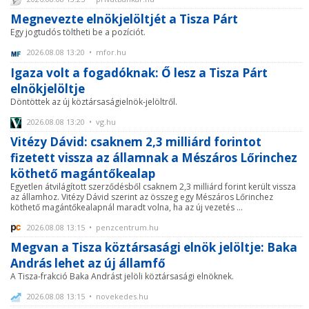
Megnevezte elnökjelöltjét a Tisza Párt
Egy jogtudós töltheti be a pozíciót.
2026.08.08 13:20 • mfor.hu
Igaza volt a fogadóknak: Ő lesz a Tisza Párt
elnökjelöltje
Döntöttek az új köztársaságielnök-jelöltről.
2026.08.08 13:20 • vg.hu
Vitézy Dávid: csaknem 2,3 milliárd forintot
fizetett vissza az államnak a Mészáros Lőrinchez
köthető magántőkealap
Egyetlen átvilágított szerződésből csaknem 2,3 milliárd forint került vissza
az államhoz. Vitézy Dávid szerint az összeg egy Mészáros Lőrinchez
köthető magántőkealapnál maradt volna, ha az új vezetés ...
2026.08.08 13:15 • penzcentrum.hu
Megvan a Tisza köztársasági elnök jelöltje: Baka
András lehet az új államfő
A Tisza-frakció Baka Andrást jelöli köztársasági elnöknek.
2026.08.08 13:15 • novekedes.hu