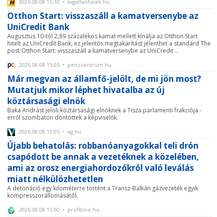
2026.08.08 15:10 • ingatlanhirek.hu
Otthon Start: visszaszáll a kamatversenybe az
UniCredit Bank
Augusztus 10-tól 2,89 százalékos kamat mellett kínálja az Otthon Start
hitelt az UniCredit Bank, ez jelentős megtakarítást jelenthet a standard The
post Otthon Start: visszaszáll a kamatversenybe az UniCredit ...
2026.08.08 15:05 • penzcentrum.hu
Már megvan az államfő-jelölt, de mi jön most?
Mutatjuk mikor léphet hivatalba az új
köztársasági elnök
Baka Andrást jelöli köztársasági elnöknek a Tisza parlamenti frakciója -
erről szombaton döntöttek a képviselők.
2026.08.08 15:05 • vg.hu
Újabb behatolás: robbanóanyagokkal teli drón
csapódott be annak a vezetéknek a közelében,
ami az orosz energiahordozókról való leválás
miatt nélkülözhetetlen
A detonáció egy kilométerre történt a Transz-Balkán gázvezeték egyik
kompresszorállomásától.
2026.08.08 15:00 • profitline.hu