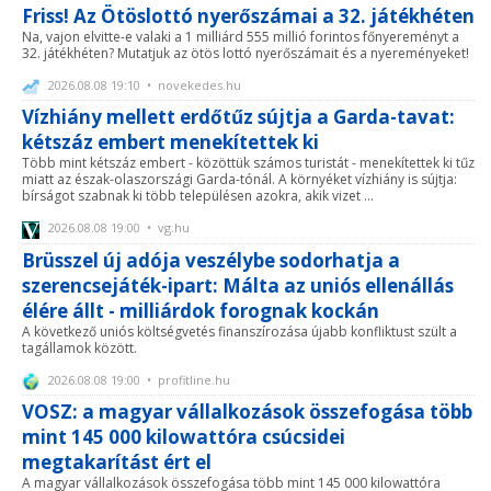
Friss! Az Ötöslottó nyerőszámai a 32. játékhéten
Na, vajon elvitte-e valaki a 1 milliárd 555 millió forintos főnyereményt a
32. játékhéten? Mutatjuk az ötös lottó nyerőszámait és a nyereményeket!
2026.08.08 19:10 • novekedes.hu
Vízhiány mellett erdőtűz sújtja a Garda-tavat:
kétszáz embert menekítettek ki
Több mint kétszáz embert - közöttük számos turistát - menekítettek ki tűz
miatt az észak-olaszországi Garda-tónál. A környéket vízhiány is sújtja:
bírságot szabnak ki több településen azokra, akik vizet ...
2026.08.08 19:00 • vg.hu
Brüsszel új adója veszélybe sodorhatja a
szerencsejáték-ipart: Málta az uniós ellenállás
élére állt - milliárdok forognak kockán
A következő uniós költségvetés finanszírozása újabb konfliktust szült a
tagállamok között.
2026.08.08 19:00 • profitline.hu
VOSZ: a magyar vállalkozások összefogása több
mint 145 000 kilowattóra csúcsidei
megtakarítást ért el
A magyar vállalkozások összefogása több mint 145 000 kilowattóra