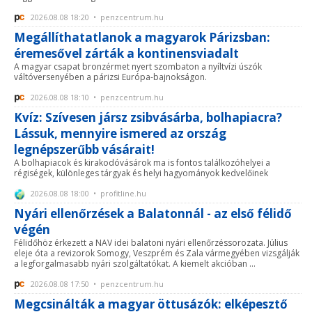
2026.08.08 18:20 • penzcentrum.hu
Megállíthatatlanok a magyarok Párizsban:
éremesővel zárták a kontinensviadalt
A magyar csapat bronzérmet nyert szombaton a nyíltvízi úszók
váltóversenyében a párizsi Európa-bajnokságon.
2026.08.08 18:10 • penzcentrum.hu
Kvíz: Szívesen jársz zsibvásárba, bolhapiacra?
Lássuk, mennyire ismered az ország
legnépszerűbb vásárait!
A bolhapiacok és kirakodóvásárok ma is fontos találkozóhelyei a
régiségek, különleges tárgyak és helyi hagyományok kedvelőinek
2026.08.08 18:00 • profitline.hu
Nyári ellenőrzések a Balatonnál - az első félidő
végén
Félidőhöz érkezett a NAV idei balatoni nyári ellenőrzéssorozata. Július
eleje óta a revizorok Somogy, Veszprém és Zala vármegyében vizsgálják
a legforgalmasabb nyári szolgáltatókat. A kiemelt akcióban ...
2026.08.08 17:50 • penzcentrum.hu
Megcsinálták a magyar öttusázók: elképesztő