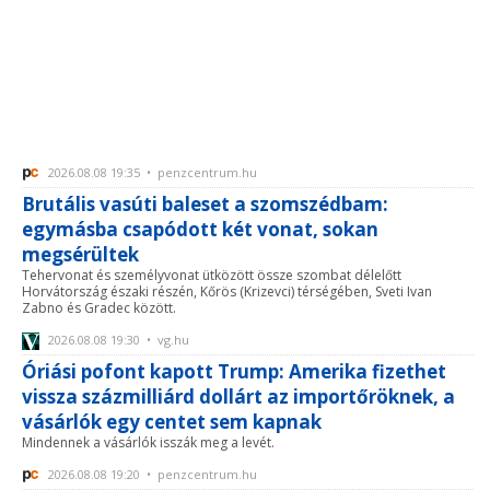
2026.08.08 19:35 • penzcentrum.hu
Brutális vasúti baleset a szomszédbam:
egymásba csapódott két vonat, sokan
megsérültek
Tehervonat és személyvonat ütközött össze szombat délelőtt
Horvátország északi részén, Kőrös (Krizevci) térségében, Sveti Ivan
Zabno és Gradec között.
2026.08.08 19:30 • vg.hu
Óriási pofont kapott Trump: Amerika fizethet
vissza százmilliárd dollárt az importőröknek, a
vásárlók egy centet sem kapnak
Mindennek a vásárlók isszák meg a levét.
2026.08.08 19:20 • penzcentrum.hu