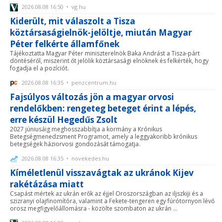
2026.08.08 16:50 • vg.hu
Kiderült, mit válaszolt a Tisza
köztársaságielnök-jelöltje, miután Magyar
Péter felkérte államfőnek
Tájékoztatta Magyar Péter miniszterelnök Baka Andrást a Tisza-párt
döntéséről, miszerint őt jelölik köztársasági elnöknek és felkérték, hogy
fogadja el a pozíciót.
2026.08.08 16:35 • penzcentrum.hu
Fajsúlyos változás jön a magyar orvosi
rendelőkben: rengeteg beteget érint a lépés,
erre készül Hegedűs Zsolt
2027 júniusáig meghosszabbítja a kormány a Krónikus
Betegségmenedzsment Programot, amely a leggyakoribb krónikus
betegségek háziorvosi gondozását támogatja.
2026.08.08 16:35 • novekedes.hu
Kíméletlenül visszavágtak az ukránok Kijev
rakétázása miatt
Csapást mértek az ukrán erők az éjjel Oroszországban az iljszkiji és a
szizranyi olajfinomítóra, valamint a Fekete-tengeren egy fúrótornyon lévő
orosz megfigyelőállomásra - közölte szombaton az ukrán ...