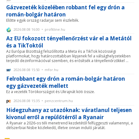
Gázvezeték közelében robbant fel egy drón a
román-bolgár határon
Előtte egyik ország radarjai sem észlelték.
2026.08.08 16:00 • profitline.hu
Az EU fokozott tényellenőrzést vár el a Metától
és a TikToktól
Az Európai Bizottság felszólította a Meta és a TikTok közösségi
platformokat, hogy határozottabban lépjenek fel a válsághelyzetekben
terjedő dezinformációval szemben, és erősítsék a tényellenőrzőkkel ...
2026.08.08 15:50 • mfor.hu
Felrobbant egy drón a román-bolgár határon
egy gázvezeték mellett
Ez a vezeték Törökországot és Ukrajnát köti össze.
2026.08.08 15:35 • penzcentrum.hu
Hidegzuhany az utazóknak: váratlanul teljesen
kivonul erről a repülőtérről a Ryanair
A Ryanair a 2026-os téli menetrend kezdetétől felfüggeszti valamennyi, a
délszerbiai Nisbe közlekedő, illetve onnan induló járatát.