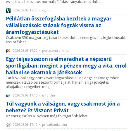
és a piac a fokozatos normalizálódás irányába mozdult ...
2026.08.08 17:30 • vg.hu
Példátlan összefogásba kezdtek a magyar
vállalkozások: százak fogták vissza az
áramfogyasztásukat
Csaknem 350 magyar cég takarékoskodott az energiával a legkritikusabb
esti órákban.
2026.08.08 17:20 • penzcentrum.hu
Egy teljes szezon is elmaradhat a népszerű
sportligában: megint a pénzen megy a vita, erről
hallani se akarnak a játékosok
Tarik Skubal nagy port kavart átigazolása a Los Angeles Dodgershez
nemcsak a 2026-os szezont formálja át, hanem a liga jövőjét is
alapjaiban rengetheti meg.
2026.08.08 17:15 • mfor.hu
Túl vagyunk a válságon, vagy csak most jön a
neheze? Ez Viszont Privát
Az energiakrízis a jövőben még fojtogatóbb lehet.
2026.08.08 17:10 • privatbankar.hu