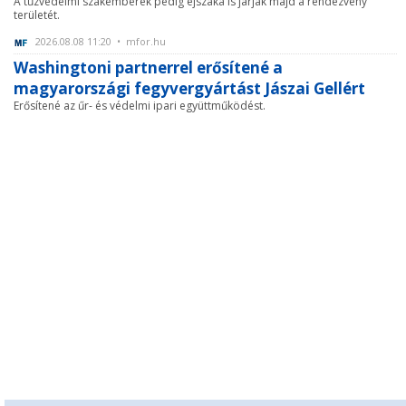
A tűzvédelmi szakemberek pedig éjszaka is járják majd a rendezvény
területét.
2026.08.08 11:20 • mfor.hu
Washingtoni partnerrel erősítené a
magyarországi fegyvergyártást Jászai Gellért
Erősítené az űr- és védelmi ipari együttműködést.