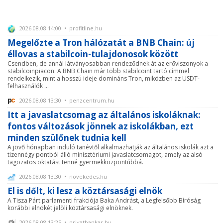
2026.08.08 14:00 • profitline.hu
Megelőzte a Tron hálózatát a BNB Chain: új
éllovas a stabilcoin-tulajdonosok között
Csendben, de annál látványosabban rendeződnek át az erőviszonyok a
stabilcoinpiacon. A BNB Chain már több stabilcoint tartó címmel
rendelkezik, mint a hosszú ideje domináns Tron, miközben az USDT-
felhasználók ...
2026.08.08 13:30 • penzcentrum.hu
Itt a javaslatcsomag az általános iskoláknak:
fontos változások jönnek az iskolákban, ezt
minden szülőnek tudnia kell
A jövő hónapban induló tanévtől alkalmazhatják az általános iskolák azt a
tizennégy pontból álló minisztériumi javaslatcsomagot, amely az alsó
tagozatos oktatást tenné gyermekközpontúbbá.
2026.08.08 13:30 • novekedes.hu
El is dőlt, ki lesz a köztársasági elnök
A Tisza Párt parlamenti frakciója Baka Andrást, a Legfelsőbb Bíróság
korábbi elnökét jelöli köztársasági elnöknek.
2026.08.08 13:25 • privatbankar.hu