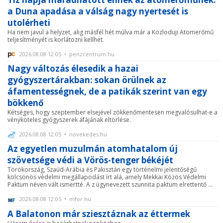
a Duna apadása a válság nagy nyertesét is
utolérheti
Ha nem javul a helyzet, alig másfél hét múlva már a Kozloduji Atomerőmű
teljesítményét is korlátozni kellhet.
2026.08.08 12:05 • penzcentrum.hu
Nagy változás élesedik a hazai
gyógyszertárakban: sokan örülnek az
áfamentességnek, de a patikák szerint van egy
bökkenő
Kétséges, hogy szeptember elsejével zökkenőmentesen megvalósulhat-e a
vényköteles gyógyszerek áfájának eltörlése.
2026.08.08 12:05 • novekedes.hu
Az egyetlen muzulmán atomhatalom új
szövetsége védi a Vörös-tenger békéjét
Törökország, Szaúd-Arábia és Pakisztán egy történelmi jelentőségű
kölcsönös védelmi megállapodást írt alá, amely Mekkai Közös Védelmi
Paktum néven vált ismertté. A z úgynevezett szunnita paktum elrettentő ...
2026.08.08 12:05 • mfor.hu
A Balatonon már sziesztáznak az éttermek