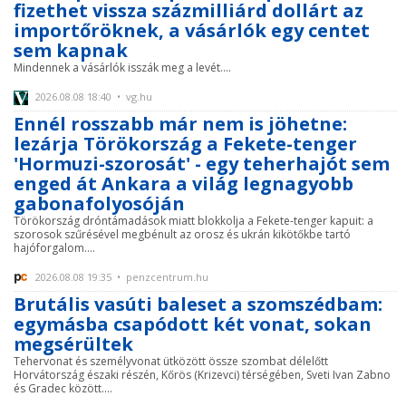
fizethet vissza százmilliárd dollárt az
importőröknek, a vásárlók egy centet
sem kapnak
Mindennek a vásárlók isszák meg a levét....
2026.08.08 18:40 • vg.hu
Ennél rosszabb már nem is jöhetne:
lezárja Törökország a Fekete-tenger
'Hormuzi-szorosát' - egy teherhajót sem
enged át Ankara a világ legnagyobb
gabonafolyosóján
Törökország dróntámadások miatt blokkolja a Fekete-tenger kapuit: a
szorosok szűrésével megbénult az orosz és ukrán kikötőkbe tartó
hajóforgalom....
2026.08.08 19:35 • penzcentrum.hu
Brutális vasúti baleset a szomszédbam:
egymásba csapódott két vonat, sokan
megsérültek
Tehervonat és személyvonat ütközött össze szombat délelőtt
Horvátország északi részén, Kőrös (Krizevci) térségében, Sveti Ivan Zabno
és Gradec között....