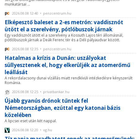
munkatársai ...
2026.08.08 12:40 • penzcentrum.hu
Elképesztő baleset a 2-es metrón: vaddisznót
ütött el a szerelvény, pótlóbuszok járnak
Egy vaddisznót ütött el a szerelvény a Kossuth Lajos téri állomásnál,
pótlóbuszok járnak a Deák Ferenc tér és a Déli pályaudvar között.
2026.08.08 12:35 • penzcentrum.hu
Hatalmas a krízis a Dunán: uszályokat
süllyesztenek el, hogy elkerüljék az atomerőmű
leállását
A rekordalacsony dunai vízállás miatt rendkívüli intézkedésre kényszerült
Románia.
2026.08.08 12:25 • privatbankar.hu
Újabb gyanús drónok tűntek fel
Németországban, ezúttal egy katonai bázis
közelében
A lipcsei eset után két nappal.
2026.08.08 12:20 • vg.hu
Tíz napja maradhatott ennek az atomerőműnek: