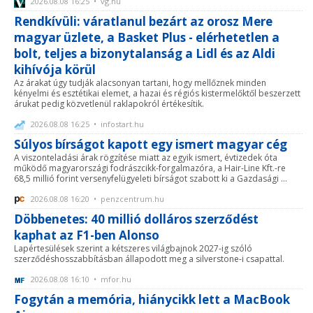
2026.08.08 16:25 • vg.hu
Rendkívüli: váratlanul bezárt az orosz Mere
magyar üzlete, a Basket Plus - elérhetetlen a
bolt, teljes a bizonytalanság a Lidl és az Aldi
kihívója körül
Az árakat úgy tudják alacsonyan tartani, hogy mellőznek minden
kényelmi és esztétikai elemet, a hazai és régiós kistermelőktől beszerzett
árukat pedig közvetlenül raklapokról értékesítik.
2026.08.08 16:25 • infostart.hu
Súlyos bírságot kapott egy ismert magyar cég
A viszonteladási árak rögzítése miatt az egyik ismert, évtizedek óta
működő magyarországi fodrászcikk-forgalmazóra, a Hair-Line Kft.-re
68,5 millió forint versenyfelügyeleti bírságot szabott ki a Gazdasági ...
2026.08.08 16:20 • penzcentrum.hu
Döbbenetes: 40 millió dolláros szerződést
kaphat az F1-ben Alonso
Lapértesülések szerint a kétszeres világbajnok 2027-ig szóló
szerződéshosszabbításban állapodott meg a silverstone-i csapattal.
2026.08.08 16:10 • mfor.hu
Fogytán a memória, hiánycikk lett a MacBook