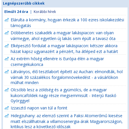
Legnépszerűbb cikkek
Elmúlt 24 óra
|
Korábbi hírek
Elárulta a kormány, hogyan érkezik a 100 ezres iskolakezdési
támogatás
Döbbenetes szakadék a magyar lakáspiacon: van olyan
vármegye, ahol egyetlen új lakás sem épült a tavasz óta
Elképesztő fordulat a magyar lakáspiacon: kétszer akkora
házat kapsz ugyanazért a pénzért, ha átléped ezt a határt
Az extrém hőség ellenére is Európa élén a magyar
csemegekukorica
Látványos, élő tesztlabort épített az Auchan: elmondták, hol
várnak 30 százalékos forgalomnövekedést - a vásárlókon
múlhat minden
Olcsóbb lesz a zöldség és a gyümölcs, de a magyar
kukoricaföldek nagy része megsemmisült - Interjú Raskó
Györggyel
Izzasztó napon van túl a forint
Hidegzuhany: az elemző szerint a Paksi Atomerőmű kiesése
miatt elszállhatnak a villamosenergia-árak Magyarországon,
kritikus lesz a következő időszak