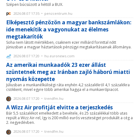
Szépen búcsúzott a héttől a BUX.
2026.08.07 17:35 • penzcentrum.hu
Elképesztő pénzözön a magyar bankszámlákon:
ide menekítik a vagyonukat az élelmes
megtakarítók
Soha nem látott mértékben, csaknem ezer milliárd forinttal nőtt
júniusban a magyar háztartások pénzügyi megtakarításainak állománya.
2026.08.07 17:20 • hu.euronews.com
Az amerikai munkaadók 23 ezer állást
szüntetnek meg az Iránban zajló háború miatti
nyomás közepette
Júliusban a munkanélküliségi ráta enyhén 4,2 százalékról 4,1 százalékra
csökkent, mivel egyre több amerikai hagyja el a munkaerőpiacot.
2026.08.07 17:20 • trendfm.hu
A Wizz Air profitját elvitte a terjeszkedés
Bár 5,5 százalékot emelkedett a bevétele, és 25 százalékkal több utas
repült a Wizz Air-rel, így is 200 millió eurós veszteséget produkált a cég a
2. negyedévben.
2026.08.07 17:20 • trendfm.hu