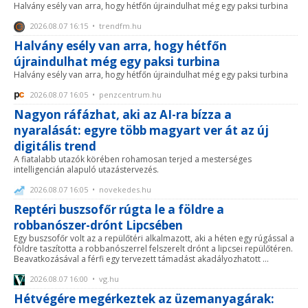
Halvány esély van arra, hogy hétfőn újraindulhat még egy paksi turbina
2026.08.07 16:15 • trendfm.hu
Halvány esély van arra, hogy hétfőn
újraindulhat még egy paksi turbina
Halvány esély van arra, hogy hétfőn újraindulhat még egy paksi turbina
2026.08.07 16:05 • penzcentrum.hu
Nagyon ráfázhat, aki az AI-ra bízza a
nyaralását: egyre több magyart ver át az új
digitális trend
A fiatalabb utazók körében rohamosan terjed a mesterséges
intelligencián alapuló utazástervezés.
2026.08.07 16:05 • novekedes.hu
Reptéri buszsofőr rúgta le a földre a
robbanószer-drónt Lipcsében
Egy buszsofőr volt az a repülőtéri alkalmazott, aki a héten egy rúgással a
földre taszította a robbanószerrel felszerelt drónt a lipcsei repülőtéren.
Beavatkozásával a férfi egy tervezett támadást akadályozhatott ...
2026.08.07 16:00 • vg.hu
Hétvégére megérkeztek az üzemanyagárak: