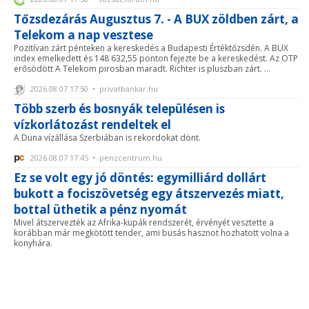
Tőzsdezárás Augusztus 7. - A BUX zöldben zárt, a
Telekom a nap vesztese
Pozitívan zárt pénteken a kereskedés a Budapesti Értéktőzsdén. A BUX
index emelkedett és 148 632,55 ponton fejezte be a kereskedést. Az OTP
erősödött A Telekom pirosban maradt. Richter is pluszban zárt. ...
2026.08.07 17:50 • privatbankar.hu
Több szerb és bosnyák településen is
vízkorlátozást rendeltek el
A Duna vízállása Szerbiában is rekordokat dönt.
2026.08.07 17:45 • penzcentrum.hu
Ez se volt egy jó döntés: egymilliárd dollárt
bukott a fociszövetség egy átszervezés miatt,
bottal üthetik a pénz nyomát
Mivel átszervezték az Afrika-kupák rendszerét, érvényét vesztette a
korábban már megkötött tender, ami busás hasznot hozhatott volna a
konyhára.