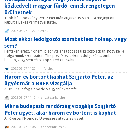
közkedvelt magyar fürdő: ennek rengetegen
örülhetnek
Több hónapos kényszerszünet után augusztus 6-án újra megnyitotta
kapuit a Békés vármegyei fürdő.
2026.08.07 14:20 • 24.hu
Most akkor ledolgozós szombat lesz holnap, vagy
sem?
Pénteken éreztünk némi bizonytalanságot azzal kapcsolatban, hogy kell-e
dolgoznunk szombaton. The post Most akkor ledolgozós szombat lesz
holnap, vagy sem? first appeared on 24.hu.
2026.08.07 14:20 • mfor.hu
Három év börtönt kaphat Szijjártó Péter, az
ügyét már a BRFK vizsgálja
A BYD-nál elfoglalt pozíciója gyanút vetett fel.
2026.08.07 14:10 • privatbankar.hu
Már a budapesti rendőrség vizsgálja Szijjártó
Péter ügyét, akár három év börtönt is kaphat
A Fővárosi Nyomozó Ügyészség átadta az ügyet.
2026.08.07 14:05 • penzcentrum.hu