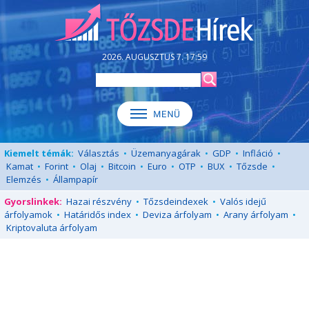
2026. AUGUSZTUS 7. 17:59
Kiemelt témák:
Választás
•
Üzemanyagárak
•
GDP
•
Infláció
•
Kamat
•
Forint
•
Olaj
•
Bitcoin
•
Euro
•
OTP
•
BUX
•
Tőzsde
•
Elemzés
•
Állampapír
Gyorslinkek:
Hazai részvény
•
Tőzsdeindexek
•
Valós idejű
árfolyamok
•
Határidős index
•
Deviza árfolyam
•
Arany árfolyam
•
Kriptovaluta árfolyam