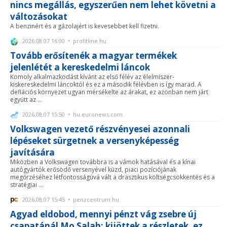
nincs megállás, egyszerűen nem lehet követni a
változásokat
A benzinért és a gázolajért is kevesebbet kell fizetni.
2026.08.07 16:00 • profitline.hu
Tovább erősítenék a magyar termékek
jelenlétét a kereskedelmi láncok
Komoly alkalmazkodást kívánt az első félév az élelmiszer-
kiskereskedelmi láncoktól és ez a második félévben is így marad. A
deflációs környezet ugyan mérsékelte az árakat, ez azonban nem járt
együtt az ...
2026.08.07 15:50 • hu.euronews.com
Volkswagen vezető részvényesei azonnali
lépéseket sürgetnek a versenyképesség
javítására
Miközben a Volkswagen továbbra is a vámok hatásával és a kínai
autógyártók erősödő versenyével küzd, piaci pozíciójának
megőrzéséhez létfontosságúvá vált a drasztikus költségcsökkentés és a
stratégiai ...
2026.08.07 15:45 • penzcentrum.hu
Agyad eldobod, mennyi pénzt vág zsebre új
csapatánál Mo Salah: kijöttek a részletek, ez