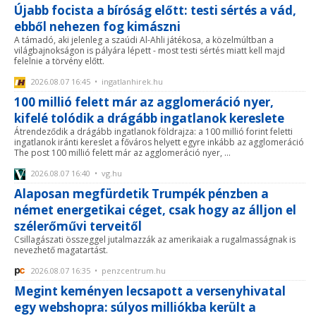
Újabb focista a bíróság előtt: testi sértés a vád,
ebből nehezen fog kimászni
A támadó, aki jelenleg a szaúdi Al-Ahli játékosa, a közelmúltban a
világbajnokságon is pályára lépett - most testi sértés miatt kell majd
felelnie a törvény előtt.
2026.08.07 16:45 • ingatlanhirek.hu
100 millió felett már az agglomeráció nyer,
kifelé tolódik a drágább ingatlanok kereslete
Átrendeződik a drágább ingatlanok földrajza: a 100 millió forint feletti
ingatlanok iránti kereslet a főváros helyett egyre inkább az agglomeráció
The post 100 millió felett már az agglomeráció nyer, ...
2026.08.07 16:40 • vg.hu
Alaposan megfürdetik Trumpék pénzben a
német energetikai céget, csak hogy az álljon el
szélerőművi terveitől
Csillagászati összeggel jutalmazzák az amerikaiak a rugalmasságnak is
nevezhető magatartást.
2026.08.07 16:35 • penzcentrum.hu
Megint keményen lecsapott a versenyhivatal
egy webshopra: súlyos milliókba került a