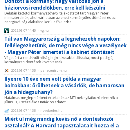
Döntött a kormány: nagy változás jön a
háziorvosi rendelőkben, erre kell készülni
Délután kettőtől kormányszóvivői tájékoztatót tart Magyar Péter
miniszterelnök, ahol várhatóan az eheti kormányülés döntései és az
energiaválság alakulása kerül a fókuszba.
2026.08.07 14:45 • vg.hu
Túl van Magyarország a legnehezebb napokon:
fellélegezhetünk, de még nincs vége a veszélynek
- Magyar Péter ismerteti a kabinet döntéseit
Véget ért a rendkívüli hőség legkritikusabb időszaka, most pedig új
kormányzati döntések következnek.
2026.08.07 14:35 • penzcentrum.hu
Ilyenre 10 éve nem volt példa a magyar
boltokban: örülhetnek a vásárlók, de hamarosan
jön a hidegzuhany?
Hatalmas meglepetésként értékelték az MTI-nek nyilatkozó elemzők a
júliusi, 1,2 százalékos inflációs adatot.
2026.08.07 14:35 • novekedes.hu
Miért ül még mindig kevés nő a döntéshozói
asztalnál? A Harvard tapasztalatait hozza el a