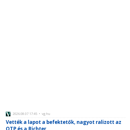
2026.08.07 17:45 • vg.hu
Vették a lapot a befektetők, nagyot ralizott az
OTP és a Richter