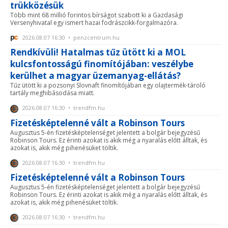
trükközésük
Több mint 68 millió forintos bírságot szabott ki a Gazdasági
Versenyhivatal egy ismert hazai fodrászcikk-forgalmazóra.
2026.08.07 16:30 • penzcentrum.hu
Rendkívüli! Hatalmas tűz ütött ki a MOL
kulcsfontosságú finomítójában: veszélybe
kerülhet a magyar üzemanyag-ellátás?
Tűz ütött ki a pozsonyi Slovnaft finomítójában egy olajtermék-tároló
tartály meghibásodása miatt.
2026.08.07 16:30 • trendfm.hu
Fizetésképtelenné vált a Robinson Tours
Augusztus 5-én fizetésképtelenséget jelentett a bolgár bejegyzésű
Robinson Tours. Ez érinti azokat is akik még a nyaralás előtt álltak, és
azokat is, akik még pihenésüket töltik.
2026.08.07 16:30 • trendfm.hu
Fizetésképtelenné vált a Robinson Tours
Augusztus 5-én fizetésképtelenséget jelentett a bolgár bejegyzésű
Robinson Tours. Ez érinti azokat is akik még a nyaralás előtt álltak, és
azokat is, akik még pihenésüket töltik.
2026.08.07 16:30 • trendfm.hu