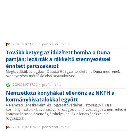
2026.08.07 17:00 • penzcentrum.hu
Tovább ketyeg az időzített bomba a Duna
partján: lezárták a rákkeltő szennyezéssel
érintett partszakaszt
Megkezdődik az egykori Óbudai Gázgyár területén a Duna medrének
szennyezését mérséklő első beavatkozást.
2026.08.07 17:00 • profitline.hu
Nemzetközi konyhákat ellenőriz az NKFH a
kormányhivatalokkal együtt
A Nemzeti Kereskedelmi és Fogyasztóvédelmi Hatóság (NKFH) a
kormányhivatalok bevonásával országos ellenőrzést végez a nemzetközi
konyhát képviselő vendéglátóhelyeken. Az ellenőrzések célja a
fogyasztók ...
2026.08.07 16:45 • penzcentrum.hu