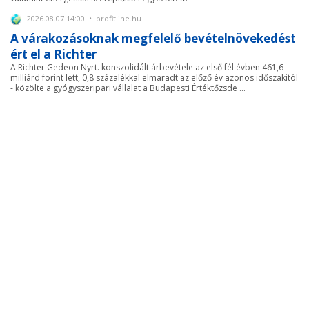
2026.08.07 14:00 • profitline.hu
A várakozásoknak megfelelő bevételnövekedést
ért el a Richter
A Richter Gedeon Nyrt. konszolidált árbevétele az első fél évben 461,6
milliárd forint lett, 0,8 százalékkal elmaradt az előző év azonos időszakitól
- közölte a gyógyszeripari vállalat a Budapesti Értéktőzsde ...