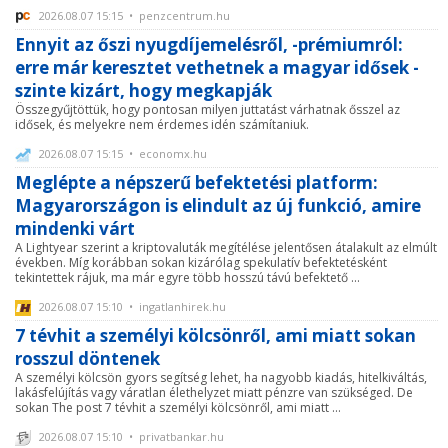
2026.08.07 15:15 • penzcentrum.hu
Ennyit az őszi nyugdíjemelésről, -prémiumról:
erre már keresztet vethetnek a magyar idősek -
szinte kizárt, hogy megkapják
Összegyűjtöttük, hogy pontosan milyen juttatást várhatnak ősszel az
idősek, és melyekre nem érdemes idén számítaniuk.
2026.08.07 15:15 • economx.hu
Meglépte a népszerű befektetési platform:
Magyarországon is elindult az új funkció, amire
mindenki várt
A Lightyear szerint a kriptovaluták megítélése jelentősen átalakult az elmúlt
években. Míg korábban sokan kizárólag spekulatív befektetésként
tekintettek rájuk, ma már egyre több hosszú távú befektető ...
2026.08.07 15:10 • ingatlanhirek.hu
7 tévhit a személyi kölcsönről, ami miatt sokan
rosszul döntenek
A személyi kölcsön gyors segítség lehet, ha nagyobb kiadás, hitelkiváltás,
lakásfelújítás vagy váratlan élethelyzet miatt pénzre van szükséged. De
sokan The post 7 tévhit a személyi kölcsönről, ami miatt ...
2026.08.07 15:10 • privatbankar.hu