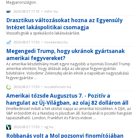
Magyarországon.
2026.08.07 17:10 • mfor.hu
Drasztikus változásokat hozna az Egyensúly
Intézet lakáspolitikai csomagja
Visszafognák a spekulációs lakásvásárlást.
2026.08.07 17:05 • novekedes.hu
Megengedi Trump, hogy ukránok gyártsanak
amerikai fegyvereket?
Az amerikai készlethiány miatt egyre nagyobb a nyomás Donald Trump
amerikai elnökön, hogy áldását adja az ukrajnai fegyvergyártás
bővítésére. Volodimir Zelenszkij ukrán elnök a napokban nagyszabású
fegyvergyártási ...
2026.08.07 17:05 • tozsdeforum.hu
Amerikai tőzsde Augusztus 7. - Pozitív a
hangulat az Új-Világban, az olaj 82 dolláron áll
Emelkedéssel indult a hét utolsó napja az amerikai tőzsdéken. A DJIA, az
S&P erősödött és a Nasdaq is pluszban áll. Európánál is pozitív hangulat
tapasztalható. London, Frankfurt és Párizs indexe ...
2026.08.07 17:05 • vg.hu
Robbanás volt a Mol pozsonyi finomítójában