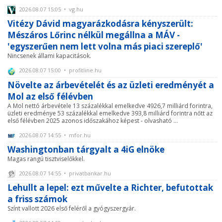
2026.08.07 15:05 • vg.hu
Vitézy Dávid magyarázkodásra kényszerült:
Mészáros Lőrinc nélkül megállna a MÁV -
'egyszerűen nem lett volna más piaci szereplő'
Nincsenek állami kapacitások.
2026.08.07 15:00 • profitline.hu
Növelte az árbevételét és az üzleti eredményét a
Mol az első félévben
A Mol nettó árbevétele 13 százalékkal emelkedve 4926,7 milliárd forintra,
üzleti eredménye 53 százalékkal emelkedve 393,8 milliárd forintra nőtt az
első félévben 2025 azonos időszakához képest - olvasható ...
2026.08.07 14:55 • mfor.hu
Washingtonban tárgyalt a 4iG elnöke
Magas rangú tisztviselőkkel.
2026.08.07 14:55 • privatbankar.hu
Lehullt a lepel: ezt művelte a Richter, befutottak
a friss számok
Színt vallott 2026 első feléről a gyógyszergyár.