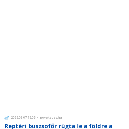
2026.08.07 16:05 • novekedes.hu
Reptéri buszsofőr rúgta le a földre a