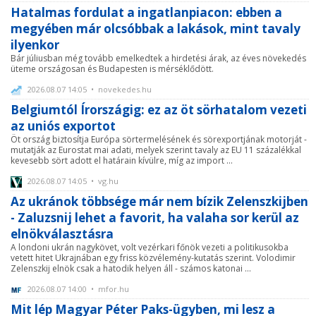
Hatalmas fordulat a ingatlanpiacon: ebben a
megyében már olcsóbbak a lakások, mint tavaly
ilyenkor
Bár júliusban még tovább emelkedtek a hirdetési árak, az éves növekedés
üteme országosan és Budapesten is mérséklődött.
2026.08.07 14:05 • novekedes.hu
Belgiumtól Írországig: ez az öt sörhatalom vezeti
az uniós exportot
Öt ország biztosítja Európa sörtermelésének és sörexportjának motorját -
mutatják az Eurostat mai adati, melyek szerint tavaly az EU 11 százalékkal
kevesebb sört adott el határain kívülre, míg az import ...
2026.08.07 14:05 • vg.hu
Az ukránok többsége már nem bízik Zelenszkijben
- Zaluzsnij lehet a favorit, ha valaha sor kerül az
elnökválasztásra
A londoni ukrán nagykövet, volt vezérkari főnök vezeti a politikusokba
vetett hitet Ukrajnában egy friss közvélemény-kutatás szerint. Volodimir
Zelenszkij elnök csak a hatodik helyen áll - számos katonai ...
2026.08.07 14:00 • mfor.hu
Mit lép Magyar Péter Paks-ügyben, mi lesz a