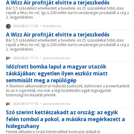
A Wizz Air profitját elvitte a terjeszkedés
Bár 5,5 százalékot emelkedett a bevétele, és 25 százalékkal több utas
repült a Wizz Air-rel, így is 200 millió eurós veszteséget produkált a cég a
2. negyedévben.
2026.08.07 17:20 • trendfm.hu
A Wizz Air profitját elvitte a terjeszkedés
Bár 5,5 százalékot emelkedett a bevétele, és 25 százalékkal több utas
repült a Wizz Air-rel, így is 200 millió eurós veszteséget produkált a cég a
2. negyedévben.
2026.08.07 17:15 • penzcentrum.hu
Időzített bomba lapul a magyar utazók
táskájában: egyetlen ilyen eszköz miatt
semmisült meg a repülőgép
A lítiumion-akkumulátorral működő eszközök, különösen a powerbankok
és az e-cigaretták, ma már a légi közlekedés egyik legnagyobb
biztonsági kockázatát jelentik.
2026.08.07 17:10 • penzcentrum.hu
Szó szerint kettészakadt az ország: az egyik
felén tombol a pokol, a másikra megérkezett a
hidegzuhany
Péntek délutánra óriási hőmérsékleti kontraszt alakult ki