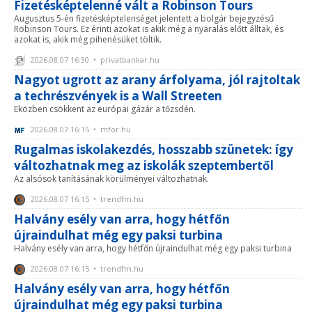
Fizetésképtelenné vált a Robinson Tours
Augusztus 5-én fizetésképtelenséget jelentett a bolgár bejegyzésű
Robinson Tours. Ez érinti azokat is akik még a nyaralás előtt álltak, és
azokat is, akik még pihenésüket töltik.
2026.08.07 16:30 • privatbankar.hu
Nagyot ugrott az arany árfolyama, jól rajtoltak
a techrészvények is a Wall Streeten
Eközben csökkent az európai gázár a tőzsdén.
2026.08.07 16:15 • mfor.hu
Rugalmas iskolakezdés, hosszabb szünetek: így
változhatnak meg az iskolák szeptembertől
Az alsósok tanításának körülményei változhatnak.
2026.08.07 16:15 • trendfm.hu
Halvány esély van arra, hogy hétfőn
újraindulhat még egy paksi turbina
Halvány esély van arra, hogy hétfőn újraindulhat még egy paksi turbina
2026.08.07 16:15 • trendfm.hu
Halvány esély van arra, hogy hétfőn
újraindulhat még egy paksi turbina