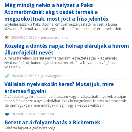
Még mindig nehéz a helyzet a Paksi
Atomerőműnél: alig tizedét termeli a
megszokottnak, most jött a friss jelentés
Enyhülni látszik a Paksi Atomerőművet veszélyeztető helyzet: a Duna
vízszintje Paksnál az elmúlt egy napban három centimétert emelkedett.
2026.08.07 15:25 • penzcentrum.hu
Közeleg a döntés napja: holnap elárulják a három
államfőjelölt nevét
A miniszterelnök szerint nem társadalmi egyeztetés zajlik az államfő
kiválasztásáról, hanem ajánlásokat kértek, és a folyamat a végéhez
közeledik.
2026.08.07 15:25 • gazdasagportal.hu
Vállalati nyelviskolát keres? Mutatjuk, mire
érdemes figyelni
A vállalatok gyakran az ár, az óraszám vagy a választható nyelvek alapján
hasonlítják össze a nyelviskolákat. Ezek kétségtelenül fontos szempontok,
de önmagukban nem mutatják meg, hogy a képzés valóban ...
2026.08.07 15:20 • mfor.hu
Betett az árfolyamhatás a Richternek
Feltárta lapjait a gyógyszercég.