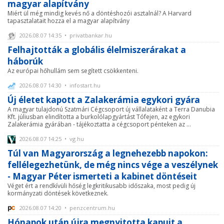
magyar alapítvány
Miért ül még mindig kevés nő a döntéshozói asztalnál? A Harvard
tapasztalatait hozza el a magyar alapítvány
2026.08.07 14:35 • privatbankar.hu
Felhajtották a globális élelmiszerárakat a
háborúk
Az európai hőhullám sem segített csökkenteni.
2026.08.07 14:30 • infostart.hu
Új életet kapott a Zalakerámia egykori gyára
A magyar tulajdonú Szatmári Cégcsoport új vállalataként a Terra Danubia
Kft. júliusban elindította a burkolólapgyártást Tófejen, az egykori
Zalakerámia gyárában - tájékoztatta a cégcsoport pénteken az ...
2026.08.07 14:25 • vg.hu
Túl van Magyarország a legnehezebb napokon:
fellélegezhetünk, de még nincs vége a veszélynek
- Magyar Péter ismerteti a kabinet döntéseit
Véget ért a rendkívüli hőség legkritikusabb időszaka, most pedig új
kormányzati döntések következnek.
2026.08.07 14:20 • penzcentrum.hu
Hónapok után újra megnyitotta kapuit a