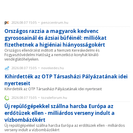
2026.08.07 15:05 • penzcentrum.hu
Országos razzia a magyarok kedvenc
gyrososainál és ázsiai büféinél: milliókat
fizethetnek a higiéniai hiányosságokért
Országos ellenőrzést indított a Nemzeti Kereskedelmi és
Fogyasztóvédelmi Hatóság a nemzetközi konyhát kínáló
vendéglátóhelyeken.
2026.08.07 15:05 • novekedes.hu
Kihirdették az OTP Társasházi Pályázatának idei
nyerteseit
Kihirdették az OTP Társasházi Pályázatának idei nyerteseit
2026.08.07 15:05 • tozsdeforum.hu
Új repülőgépekkel szállna harcba Európa az
erdőtüzek ellen - milliárdos verseny indult a
vízbombázókért
Új repülőgépekkel szállna harcba Európa az erdőtüzek ellen - milliárdos
verseny indult a vízbombázókért