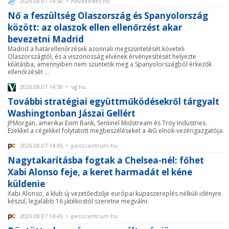
2026.08.07 14:50 • novekedes.hu
Nő a feszültség Olaszország és Spanyolország
között: az olaszok ellen ellenőrzést akar
bevezetni Madrid
Madrid a határellenőrzések azonnali megszüntetését követeli
Olaszországtól, és a viszonosság elvének érvényesítését helyezte
kilátásba, amennyiben nem szüntetik meg a Spanyolországból érkezők
ellenőrzését ...
2026.08.07 14:50 • vg.hu
További stratégiai együttműködésekről tárgyalt
Washingtonban Jászai Gellért
JPMorgan, amerikai Exim Bank, Sentinel Midstream és Troy Industries.
Ezekkel a cégekkel folytatott megbeszéléseket a 4iG elnök-vezérigazgatója.
2026.08.07 14:45 • penzcentrum.hu
Nagytakarításba fogtak a Chelsea-nél: főhet
Xabi Alonso feje, a keret harmadát el kéne
küldenie
Xabi Alonso, a klub új vezetőedzője európai kupaszereplés nélküli idényre
készül, legalább 16 játékostól szeretne megválni.
2026.08.07 14:45 • penzcentrum.hu