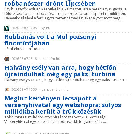
robbanószer-drónt Lipcsében
Egy buszsofőr volt az a repülőtéri alkalmazott, aki a héten egy rúgással a
földre taszította a robbanószerrel felszerelt drónt a lipcsei repülőtéren.
Beavatkozásával a férfi egy tervezett támadást akadályozhatott meg....
2026.08.07 17:05 • vg.hu
Robbanás volt a Mol pozsonyi
finomítójában
Sérültekről nem tudni....
2026.08.07 16:15 • trendfm.hu
Halvány esély van arra, hogy hétfőn
újraindulhat még egy paksi turbina
Halvány esély van arra, hogy hétfőn újraindulhat még egy paksi turbina...
2026.08.07 16:35 • penzcentrum.hu
Megint keményen lecsapott a
versenyhivatal egy webshopra: súlyos
milliókba került a trükközésük
Több mint 68 millió forintos bírságot szabott ki a Gazdasági
Versenyhivatal egy ismert hazai fodrászcikk-forgalmazóra....
2026.08.07 17:50 • tozsdeforum.hu