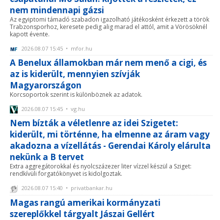
nem mindennapi gázsi
Az egyiptomi támadó szabadon igazolható játékosként érkezett a török
Trabzonsporhoz, keresete pedig alig marad el attól, amit a Vörösöknél
kapott évente.
2026.08.07 15:45 • mfor.hu
A Benelux államokban már nem menő a cigi, és
az is kiderült, mennyien szívják
Magyarországon
Korcsoportok szerint is különböznek az adatok.
2026.08.07 15:45 • vg.hu
Nem bízták a véletlenre az idei Szigetet:
kiderült, mi történne, ha elmenne az áram vagy
akadozna a vízellátás - Gerendai Károly elárulta
nekünk a B tervet
Extra aggregátorokkal és nyolcszázezer liter vízzel készül a Sziget:
rendkívüli forgatókönyvet is kidolgoztak.
2026.08.07 15:40 • privatbankar.hu
Magas rangú amerikai kormányzati
szereplőkkel tárgyalt Jászai Gellért