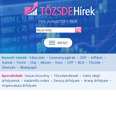
2026. AUGUSZTUS 7. 03:01
Kiemelt témák:
Választás
•
Üzemanyagárak
•
GDP
•
Infláció
•
Kamat
•
Forint
•
Olaj
•
Bitcoin
•
Euro
•
OTP
•
BUX
•
Tőzsde
•
Elemzés
•
Állampapír
Gyorslinkek:
Hazai részvény
•
Tőzsdeindexek
•
Valós idejű
árfolyamok
•
Határidős index
•
Deviza árfolyam
•
Arany árfolyam
•
Kriptovaluta árfolyam