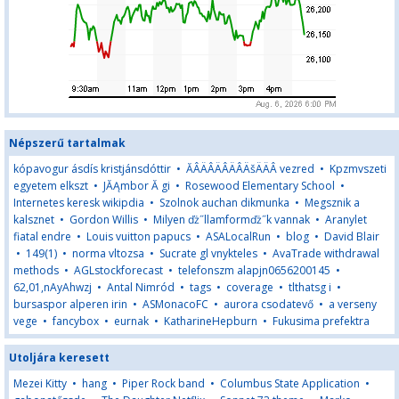
Népszerű tartalmak
kópavogur ásdís kristjánsdóttir
•
ĂÂÄÂÄÂÄÂÄšÄÄÂ vezred
•
Kpzmvszeti
egyetem elkszt
•
JĂĄmbor Ă gi
•
Rosewood Elementary School
•
Internetes keresk wikipdia
•
Szolnok auchan dikmunka
•
Megsznik a
kalsznet
•
Gordon Willis
•
Milyen ďż˝llamformďż˝k vannak
•
Aranylet
fiatal endre
•
Louis vuitton papucs
•
ASALocalRun
•
blog
•
David Blair
•
149(1)
•
norma vltozsa
•
Sucrate gl vnykteles
•
AvaTrade withdrawal
methods
•
AGLstockforecast
•
telefonszm alapjn0656200145
•
62,01,nAyAhwzj
•
Antal Nimród
•
tags
•
coverage
•
tlthatsg i
•
bursaspor alperen irin
•
ASMonacoFC
•
aurora csodatevő
•
a verseny
vege
•
fancybox
•
eurnak
•
KatharineHepburn
•
Fukusima prefektra
Utoljára keresett
Mezei Kitty
•
hang
•
Piper Rock band
•
Columbus State Application
•