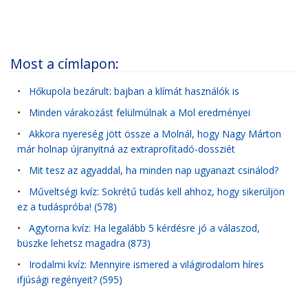
Most a címlapon:
•
Hőkupola bezárult: bajban a klímát használók is
•
Minden várakozást felülmúlnak a Mol eredményei
•
Akkora nyereség jött össze a Molnál, hogy Nagy Márton
már holnap újranyitná az extraprofitadó-dossziét
•
Mit tesz az agyaddal, ha minden nap ugyanazt csinálod?
•
Műveltségi kvíz: Sokrétű tudás kell ahhoz, hogy sikerüljön
ez a tudáspróba! (578)
•
Agytorna kvíz: Ha legalább 5 kérdésre jó a válaszod,
büszke lehetsz magadra (873)
•
Irodalmi kvíz: Mennyire ismered a világirodalom híres
ifjúsági regényeit? (595)