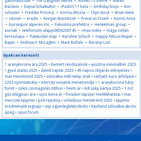
gabonatőzsde
•
The Daughter Netflix
•
Sonnet 73 theme
•
Marko
Bačanin
•
bajnai brkalkultor
•
iPadOS 17 beta
•
birthday boys
•
lion
schuster
•
Freddie Prinze Jr
•
norma vltozsa
•
Chpt stock
•
Brian élete
•
okosm
•
ersdni
•
Keegan MacIntosh
•
Priest on Ozark
•
Kornis Anna
•
bursaspor alperen irin
•
Fukusima prefektra
•
Henkelman group
•
eurnak
•
telefonszm alapjn0656200145
•
rmax index
•
mága zoltán
keresztapa
•
Pawtucket map
•
Karoline Schuch
•
Happy Atticus Mapel
•
Baján
•
Andrew V. McLaglen
•
Mark Ruffalo
•
Baranyi Lszl
Gyakran keresett
1 aranykorona ára 2025
•
bemért rendszámok
•
ausztria minimálbér 2025
•
gyed utalás 2025
•
dávid naptár 2025
•
45 napos időjárás előrejelzés
•
máv menetrend 2025
•
szlovákia méh telep árak
•
várható euro árfolyam
•
2253 nyomtatvány
•
intercity vonatok menetrendje
•
1 aranykorona hány
forint
•
zokni csomagolás otthon
•
heets ár
•
lidl szép kártya 2025
•
1 m3
gáz világpiaci ára
•
iqos iluma ár
•
fresubin tápszer mellékhatásai
•
mai
meccsek tippmix
•
pöli rejtvény
•
volánbusz menetrend 2025
•
tippmix
eredmények tegnapi
•
otp egyenleglekérdezés
•
kaufland szlovákia akciós
újság
•
opus forum