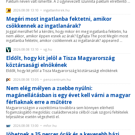
Paktum néven vált ismertté. A z úgynevezett szunnita paktum elrettentő ...
2026.08.08 13:10 • ingatlanhirek.hu
Megéri most ingatlanba fektetni, amikor
csökkennek az ingatlanárak?
Joggal merülhet fel a kérdés, hogy mikor éri meg ingatlanba fektetni, ha
nem akkor, amikor éppen esnek az árak? Egyfajta The post Megéri most
ingatlanba fektetni, amikor csökkennek az ingatlanárak? appeared ...
2026.08.08 13:10 • vg.hu
Eldőlt, hogy kit jelöl a Tisza Magyarország
köztársasági elnökének
Eldőlt, hogy kit jelöl a Tisza Magyarország köztársasági elnökének
2026.08.08 13:05 • penzcentrum.hu
Nem elég mélyen a zsebbe nyúlni:
magánellátásban is egy évet kell várni a magyar
férfiaknak erre a műtétre
Magyarországon a vazektómia továbbra sem könnyen elérhető
fogamzásgátló megoldás: családtervezési célból csak szigorú feltételek
teljesülése esetén végezhető el.
2026.08.08 13:00 • mfor.hu
Jöhetnek a 35 perces órák és a kevesebb házi