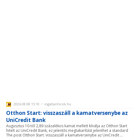
2026.08.08 15:10 • ingatlanhirek.hu
Otthon Start: visszaszáll a kamatversenybe az
UniCredit Bank
Augusztus 10-tól 2,89 százalékos kamat mellett kínálja az Otthon Start
hitelt az UniCredit Bank, ez jelentős megtakarítást jelenthet a standard
The post Otthon Start: visszaszáll a kamatversenybe az UniCredit ...