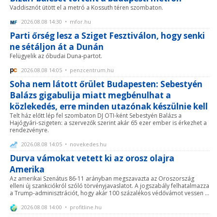
Vaddisznót ütött el a metró a Kossuth téren szombaton.
2026.08.08 14:30 • mfor.hu
Parti őrség lesz a Sziget Fesztiválon, hogy senki
ne sétáljon át a Dunán
Felügyelik az óbudai Duna-partot.
2026.08.08 14:05 • penzcentrum.hu
Soha nem látott őrület Budapesten: Sebestyén
Balázs gigabulija miatt megbénulhat a
közlekedés, erre minden utazónak készülnie kell
Telt ház előtt lép fel szombaton DJ OTI-ként Sebestyén Balázs a
Hajógyári-szigeten: a szervezők szerint akár 65 ezer ember is érkezhet a
rendezvényre.
2026.08.08 14:05 • novekedes.hu
Durva vámokat vetett ki az orosz olajra
Amerika
Az amerikai Szenátus 86-11 arányban megszavazta az Oroszország
elleni új szankciókról szóló törvényjavaslatot. A jogszabály felhatalmazza
a Trump-adminisztrációt, hogy akár 100 százalékos védővámot vessen ...
2026.08.08 14:00 • profitline.hu