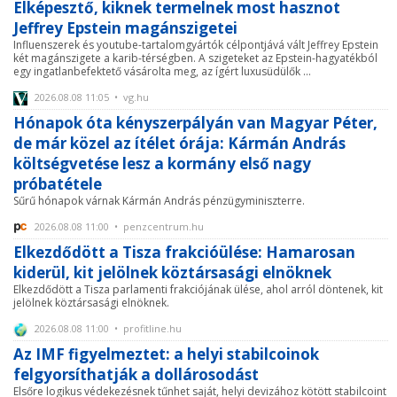
Elképesztő, kiknek termelnek most hasznot
Jeffrey Epstein magánszigetei
Influenszerek és youtube-tartalomgyártók célpontjává vált Jeffrey Epstein
két magánszigete a karib-térségben. A szigeteket az Epstein-hagyatékból
egy ingatlanbefektető vásárolta meg, az ígért luxusüdülők ...
2026.08.08 11:05 • vg.hu
Hónapok óta kényszerpályán van Magyar Péter,
de már közel az ítélet órája: Kármán András
költségvetése lesz a kormány első nagy
próbatétele
Sűrű hónapok várnak Kármán András pénzügyminiszterre.
2026.08.08 11:00 • penzcentrum.hu
Elkezdődött a Tisza frakcióülése: Hamarosan
kiderül, kit jelölnek köztársasági elnöknek
Elkezdődött a Tisza parlamenti frakciójának ülése, ahol arról döntenek, kit
jelölnek köztársasági elnöknek.
2026.08.08 11:00 • profitline.hu
Az IMF figyelmeztet: a helyi stabilcoinok
felgyorsíthatják a dollárosodást
Elsőre logikus védekezésnek tűnhet saját, helyi devizához kötött stabilcoint