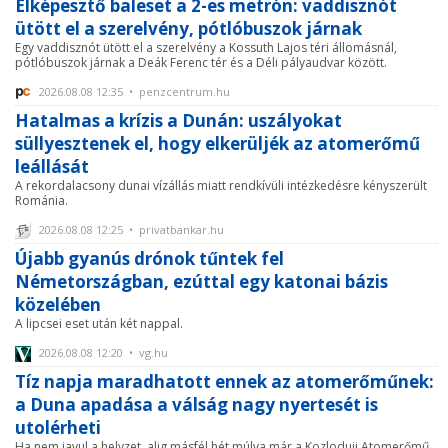
Elképesztő baleset a 2-es metrón: vaddisznót
ütött el a szerelvény, pótlóbuszok járnak
Egy vaddisznót ütött el a szerelvény a Kossuth Lajos téri állomásnál,
pótlóbuszok járnak a Deák Ferenc tér és a Déli pályaudvar között.
2026.08.08 12:35 • penzcentrum.hu
Hatalmas a krízis a Dunán: uszályokat
süllyesztenek el, hogy elkerüljék az atomerőmű
leállását
A rekordalacsony dunai vízállás miatt rendkívüli intézkedésre kényszerült
Románia.
2026.08.08 12:25 • privatbankar.hu
Újabb gyanús drónok tűntek fel
Németországban, ezúttal egy katonai bázis
közelében
A lipcsei eset után két nappal.
2026.08.08 12:20 • vg.hu
Tíz napja maradhatott ennek az atomerőműnek:
a Duna apadása a válság nagy nyertesét is
utolérheti
Ha nem javul a helyzet, alig másfél hét múlva már a Kozloduji Atomerőmű