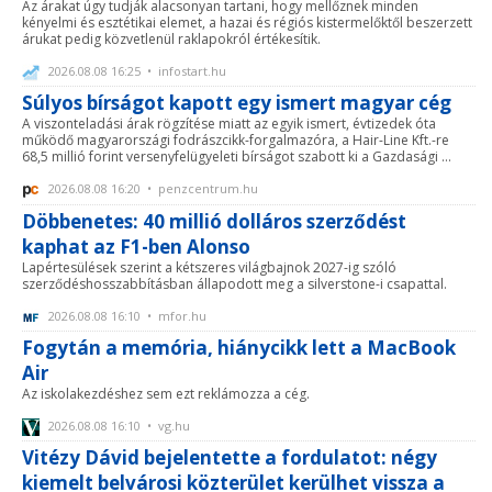
Az árakat úgy tudják alacsonyan tartani, hogy mellőznek minden
kényelmi és esztétikai elemet, a hazai és régiós kistermelőktől beszerzett
árukat pedig közvetlenül raklapokról értékesítik.
2026.08.08 16:25 • infostart.hu
Súlyos bírságot kapott egy ismert magyar cég
A viszonteladási árak rögzítése miatt az egyik ismert, évtizedek óta
működő magyarországi fodrászcikk-forgalmazóra, a Hair-Line Kft.-re
68,5 millió forint versenyfelügyeleti bírságot szabott ki a Gazdasági ...
2026.08.08 16:20 • penzcentrum.hu
Döbbenetes: 40 millió dolláros szerződést
kaphat az F1-ben Alonso
Lapértesülések szerint a kétszeres világbajnok 2027-ig szóló
szerződéshosszabbításban állapodott meg a silverstone-i csapattal.
2026.08.08 16:10 • mfor.hu
Fogytán a memória, hiánycikk lett a MacBook
Air
Az iskolakezdéshez sem ezt reklámozza a cég.
2026.08.08 16:10 • vg.hu
Vitézy Dávid bejelentette a fordulatot: négy
kiemelt belvárosi közterület kerülhet vissza a