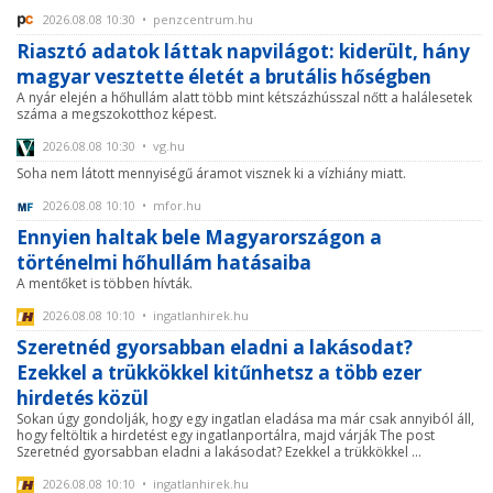
2026.08.08 10:30 • penzcentrum.hu
Riasztó adatok láttak napvilágot: kiderült, hány
magyar vesztette életét a brutális hőségben
A nyár elején a hőhullám alatt több mint kétszázhússzal nőtt a halálesetek
száma a megszokotthoz képest.
2026.08.08 10:30 • vg.hu
Soha nem látott mennyiségű áramot visznek ki a vízhiány miatt.
2026.08.08 10:10 • mfor.hu
Ennyien haltak bele Magyarországon a
történelmi hőhullám hatásaiba
A mentőket is többen hívták.
2026.08.08 10:10 • ingatlanhirek.hu
Szeretnéd gyorsabban eladni a lakásodat?
Ezekkel a trükkökkel kitűnhetsz a több ezer
hirdetés közül
Sokan úgy gondolják, hogy egy ingatlan eladása ma már csak annyiból áll,
hogy feltöltik a hirdetést egy ingatlanportálra, majd várják The post
Szeretnéd gyorsabban eladni a lakásodat? Ezekkel a trükkökkel ...
2026.08.08 10:10 • ingatlanhirek.hu