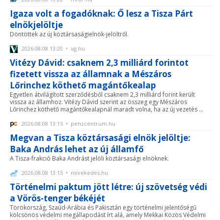
Igaza volt a fogadóknak: Ő lesz a Tisza Párt
elnökjelöltje
Döntöttek az új köztársaságielnök-jelöltről.
2026.08.08 13:20 • vg.hu
Vitézy Dávid: csaknem 2,3 milliárd forintot
fizetett vissza az államnak a Mészáros
Lőrinchez köthető magántőkealap
Egyetlen átvilágított szerződésből csaknem 2,3 milliárd forint került
vissza az államhoz. Vitézy Dávid szerint az összeg egy Mészáros
Lőrinchez köthető magántőkealapnál maradt volna, ha az új vezetés ...
2026.08.08 13:15 • penzcentrum.hu
Megvan a Tisza köztársasági elnök jelöltje:
Baka András lehet az új államfő
A Tisza-frakció Baka Andrást jelöli köztársasági elnöknek.
2026.08.08 13:15 • novekedes.hu
Történelmi paktum jött létre: új szövetség védi
a Vörös-tenger békéjét
Törökország, Szaúd-Arábia és Pakisztán egy történelmi jelentőségű
kölcsönös védelmi megállapodást írt alá, amely Mekkai Közös Védelmi