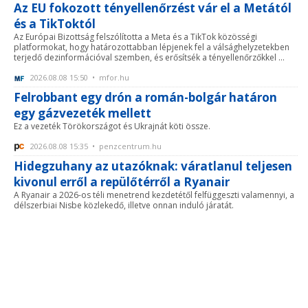
Az EU fokozott tényellenőrzést vár el a Metától
és a TikToktól
Az Európai Bizottság felszólította a Meta és a TikTok közösségi
platformokat, hogy határozottabban lépjenek fel a válsághelyzetekben
terjedő dezinformációval szemben, és erősítsék a tényellenőrzőkkel ...
2026.08.08 15:50 • mfor.hu
Felrobbant egy drón a román-bolgár határon
egy gázvezeték mellett
Ez a vezeték Törökországot és Ukrajnát köti össze.
2026.08.08 15:35 • penzcentrum.hu
Hidegzuhany az utazóknak: váratlanul teljesen
kivonul erről a repülőtérről a Ryanair
A Ryanair a 2026-os téli menetrend kezdetétől felfüggeszti valamennyi, a
délszerbiai Nisbe közlekedő, illetve onnan induló járatát.