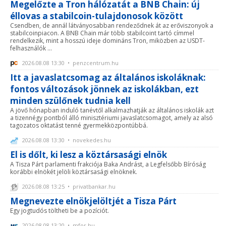
Megelőzte a Tron hálózatát a BNB Chain: új
éllovas a stabilcoin-tulajdonosok között
Csendben, de annál látványosabban rendeződnek át az erőviszonyok a
stabilcoinpiacon. A BNB Chain már több stabilcoint tartó címmel
rendelkezik, mint a hosszú ideje domináns Tron, miközben az USDT-
felhasználók ...
2026.08.08 13:30 • penzcentrum.hu
Itt a javaslatcsomag az általános iskoláknak:
fontos változások jönnek az iskolákban, ezt
minden szülőnek tudnia kell
A jövő hónapban induló tanévtől alkalmazhatják az általános iskolák azt
a tizennégy pontból álló minisztériumi javaslatcsomagot, amely az alsó
tagozatos oktatást tenné gyermekközpontúbbá.
2026.08.08 13:30 • novekedes.hu
El is dőlt, ki lesz a köztársasági elnök
A Tisza Párt parlamenti frakciója Baka Andrást, a Legfelsőbb Bíróság
korábbi elnökét jelöli köztársasági elnöknek.
2026.08.08 13:25 • privatbankar.hu
Megnevezte elnökjelöltjét a Tisza Párt
Egy jogtudós töltheti be a pozíciót.
2026.08.08 13:20 • mfor.hu