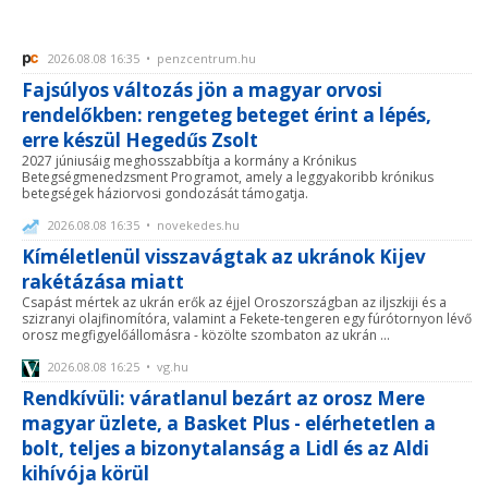
2026.08.08 16:35 • penzcentrum.hu
Fajsúlyos változás jön a magyar orvosi
rendelőkben: rengeteg beteget érint a lépés,
erre készül Hegedűs Zsolt
2027 júniusáig meghosszabbítja a kormány a Krónikus
Betegségmenedzsment Programot, amely a leggyakoribb krónikus
betegségek háziorvosi gondozását támogatja.
2026.08.08 16:35 • novekedes.hu
Kíméletlenül visszavágtak az ukránok Kijev
rakétázása miatt
Csapást mértek az ukrán erők az éjjel Oroszországban az iljszkiji és a
szizranyi olajfinomítóra, valamint a Fekete-tengeren egy fúrótornyon lévő
orosz megfigyelőállomásra - közölte szombaton az ukrán ...
2026.08.08 16:25 • vg.hu
Rendkívüli: váratlanul bezárt az orosz Mere
magyar üzlete, a Basket Plus - elérhetetlen a
bolt, teljes a bizonytalanság a Lidl és az Aldi
kihívója körül