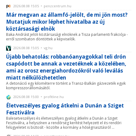
2026.08.08 15:05 • penzcentrum.hu
Már megvan az államfő-jelölt, de mi jön most?
Mutatjuk mikor léphet hivatalba az új
köztársasági elnök
Baka Andrást jelöli köztársasági elnöknek a Tisza parlamenti frakciója -
erről szombaton döntöttek a képviselők.
2026.08.08 15:05 • vg.hu
Újabb behatolás: robbanóanyagokkal teli drón
csapódott be annak a vezetéknek a közelében,
ami az orosz energiahordozókról való leválás
miatt nélkülözhetetlen
A detonáció egy kilométerre történt a Transz-Balkán gázvezeték egyik
kompresszorállomásától.
2026.08.08 15:00 • profitline.hu
Életveszélyes gyalog átkelni a Dunán a Sziget
Fesztiválra
Balesetveszélyes és életveszélyes gyalog átkelni a Dunán a Sziget
Fesztiválra, a helyszínen a rendőrség kerítést helyezett el és rendőri
felügyeletet is biztosít - közölte a kormány a hőségriasztásról ...