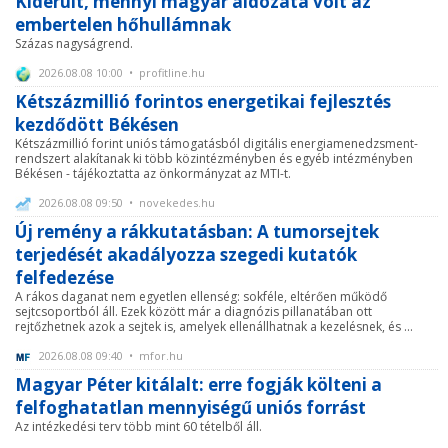
Kiderült, mennyi magyar áldozata volt az
embertelen hőhullámnak
Százas nagyságrend.
2026.08.08 10:00 • profitline.hu
Kétszázmillió forintos energetikai fejlesztés
kezdődött Békésen
Kétszázmillió forint uniós támogatásból digitális energiamenedzsment-
rendszert alakítanak ki több közintézményben és egyéb intézményben
Békésen - tájékoztatta az önkormányzat az MTI-t.
2026.08.08 09:50 • novekedes.hu
Új remény a rákkutatásban: A tumorsejtek
terjedését akadályozza szegedi kutatók
felfedezése
A rákos daganat nem egyetlen ellenség: sokféle, eltérően működő
sejtcsoportból áll. Ezek között már a diagnózis pillanatában ott
rejtőzhetnek azok a sejtek is, amelyek ellenállhatnak a kezelésnek, és ...
2026.08.08 09:40 • mfor.hu
Magyar Péter kitálalt: erre fogják költeni a
felfoghatatlan mennyiségű uniós forrást
Az intézkedési terv több mint 60 tételből áll.