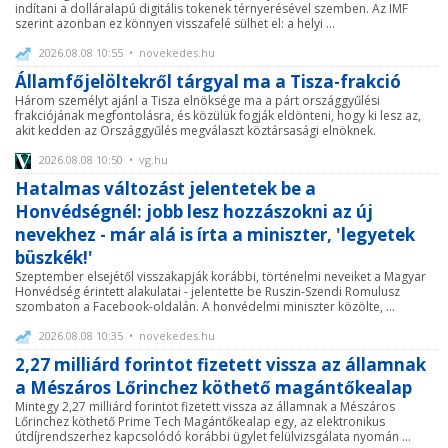
indítani a dolláralapú digitális tokenek térnyerésével szemben. Az IMF
szerint azonban ez könnyen visszafelé sülhet el: a helyi ...
2026.08.08 10:55 • novekedes.hu
Államfőjelöltekről tárgyal ma a Tisza-frakció
Három személyt ajánl a Tisza elnöksége ma a párt országgyűlési
frakciójának megfontolásra, és közülük fogják eldönteni, hogy ki lesz az,
akit kedden az Országgyűlés megválaszt köztársasági elnöknek.
2026.08.08 10:50 • vg.hu
Hatalmas változást jelentetek be a
Honvédségnél: jobb lesz hozzászokni az új
nevekhez - már alá is írta a miniszter, 'legyetek
büszkék!'
Szeptember elsejétől visszakapják korábbi, történelmi neveiket a Magyar
Honvédség érintett alakulatai - jelentette be Ruszin-Szendi Romulusz
szombaton a Facebook-oldalán. A honvédelmi miniszter közölte, ...
2026.08.08 10:35 • novekedes.hu
2,27 milliárd forintot fizetett vissza az államnak
a Mészáros Lőrinchez köthető magántőkealap
Mintegy 2,27 milliárd forintot fizetett vissza az államnak a Mészáros
Lőrinchez köthető Prime Tech Magántőkealap egy, az elektronikus
útdíjrendszerhez kapcsolódó korábbi ügylet felülvizsgálata nyomán ...