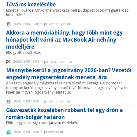
főváros kezelésébe
Ismét a Fővárosi Önkormányzat kezelheti Budapest több meghatározó
közterületét.
2026.08.08 16:10 • privatbankar.hu
Akkora a memóriahiány, hogy több mint egy
hónapot kell várni az MacBook Air néhány
modelljére
Elfogyott a boltokból.
2026.08.08 16:05 • penzcentrum.hu
Mennyibe kerül a jogosítvány 2026-ban? Vezetői
engedély megszerzésének menete, ára
A vezetői engedély megszerzése nem olcsó mulatság. De pontosan
mennyibe kerül a jogosítvány, miből tevődik össze a jogosítvány ára és
kinek jár ingyen jogosítvány? Mutatjuk!
2026.08.08 16:00 • privatbankar.hu
Gázvezeték közelében robbant fel egy drón a
román-bolgár határon
Előtte egyik ország radarjai sem észlelték.
2026.08.08 16:00 • profitline.hu