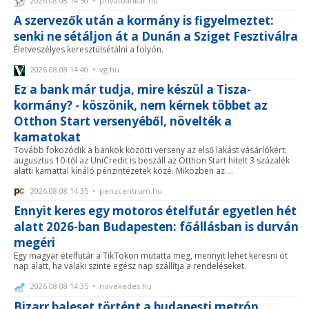
2026.08.08 14:50 • privatbankar.hu
A szervezők után a kormány is figyelmeztet:
senki ne sétáljon át a Dunán a Sziget Fesztiválra
Életveszélyes keresztülsétálni a folyón.
2026.08.08 14:40 • vg.hu
Ez a bank már tudja, mire készül a Tisza-
kormány? - köszönik, nem kérnek többet az
Otthon Start versenyéből, növelték a
kamatokat
Tovább fokozódik a bankok közötti verseny az első lakást vásárlókért:
augusztus 10-től az UniCredit is beszáll az Otthon Start hitelt 3 százalék
alatti kamattal kínáló pénzintézetek közé. Miközben az ...
2026.08.08 14:35 • penzcentrum.hu
Ennyit keres egy motoros ételfutár egyetlen hét
alatt 2026-ban Budapesten: főállásban is durván
megéri
Egy magyar ételfutár a TikTokon mutatta meg, mennyit lehet keresni öt
nap alatt, ha valaki szinte egész nap szállítja a rendeléseket.
2026.08.08 14:35 • novekedes.hu
Bizarr baleset történt a budapesti metrón