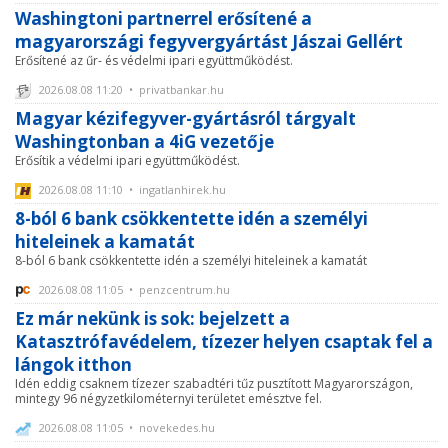
Washingtoni partnerrel erősítené a
magyarországi fegyvergyártást Jászai Gellért
Erősítené az űr- és védelmi ipari együttműködést.
2026.08.08 11:20 • privatbankar.hu
Magyar kézifegyver-gyártásról tárgyalt
Washingtonban a 4iG vezetője
Erősítik a védelmi ipari együttműködést.
2026.08.08 11:10 • ingatlanhirek.hu
8-ból 6 bank csökkentette idén a személyi
hiteleinek a kamatát
8-ból 6 bank csökkentette idén a személyi hiteleinek a kamatát
2026.08.08 11:05 • penzcentrum.hu
Ez már nekünk is sok: bejelzett a
Katasztrófavédelem, tízezer helyen csaptak fel a
lángok itthon
Idén eddig csaknem tízezer szabadtéri tűz pusztított Magyarországon,
mintegy 96 négyzetkilométernyi területet emésztve fel.
2026.08.08 11:05 • novekedes.hu