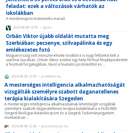
feladat: ezek a változások várhatók az
iskolákban
A mindennapos testnevelés marad.
2026.08.08 13:00 • vg.hu
Orbán Viktor újabb oldalát mutatta meg
Szerbiában: pecsenye, szilvapálinka és egy
emlékezetes fotó
Magyarország volt miniszterelnöke továbbra is nagy feltűnést kelt a
szerbiai Gucában. Orbán Viktor ezúttal egy helyi férfival fényképezkedett
a fesztivál forgatagában, távol a hivatalos protokolltól és ...
2026.08.08 13:00 • profitline.hu
A mesterséges intelligencia alkalmazhatóságát
vizsgálták személyre szabott daganatellenes
terápia kialakítására Szegeden
A mesterséges intelligencia alkalmazásának lehetőségét vizsgálták
személyre szabott daganatellenes terápia kialakítására a HUN-REN
Szegedi Biológiai Kutatóközpont és a Szegedi Tudományegyetem
munkatársai ...
2026.08.08 12:40 • penzcentrum.hu