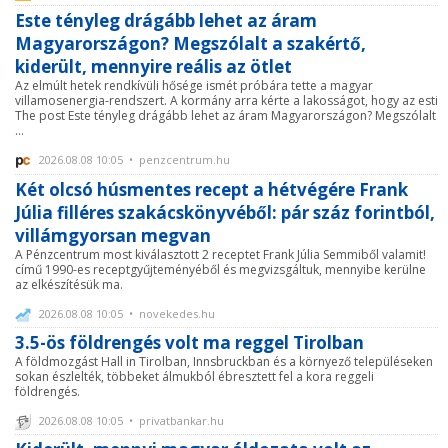
Este tényleg drágább lehet az áram
Magyarországon? Megszólalt a szakértő,
kiderült, mennyire reális az ötlet
Az elmúlt hetek rendkívüli hősége ismét próbára tette a magyar
villamosenergia-rendszert. A kormány arra kérte a lakosságot, hogy az esti
The post Este tényleg drágább lehet az áram Magyarországon? Megszólalt
...
2026.08.08 10:05 • penzcentrum.hu
Két olcsó húsmentes recept a hétvégére Frank
Júlia filléres szakácskönyvéből: pár száz forintból,
villámgyorsan megvan
A Pénzcentrum most kiválasztott 2 receptet Frank Júlia Semmiből valamit!
című 1990-es receptgyűjteményéből és megvizsgáltuk, mennyibe kerülne
az elkészítésük ma.
2026.08.08 10:05 • novekedes.hu
3.5-ös földrengés volt ma reggel Tirolban
A földmozgást Hall in Tirolban, Innsbruckban és a környező településeken
sokan észlelték, többeket álmukból ébresztett fel a kora reggeli
földrengés.
2026.08.08 10:05 • privatbankar.hu