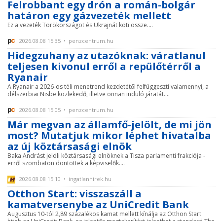
Felrobbant egy drón a román-bolgár
határon egy gázvezeték mellett
Ez a vezeték Törökországot és Ukrajnát köti össze....
2026.08.08 15:35 • penzcentrum.hu
Hidegzuhany az utazóknak: váratlanul
teljesen kivonul erről a repülőtérről a
Ryanair
A Ryanair a 2026-os téli menetrend kezdetétől felfüggeszti valamennyi, a
délszerbiai Nisbe közlekedő, illetve onnan induló járatát....
2026.08.08 15:05 • penzcentrum.hu
Már megvan az államfő-jelölt, de mi jön
most? Mutatjuk mikor léphet hivatalba
az új köztársasági elnök
Baka Andrást jelöli köztársasági elnöknek a Tisza parlamenti frakciója -
erről szombaton döntöttek a képviselők....
2026.08.08 15:10 • ingatlanhirek.hu
Otthon Start: visszaszáll a
kamatversenybe az UniCredit Bank
Augusztus 10-tól 2,89 százalékos kamat mellett kínálja az Otthon Start