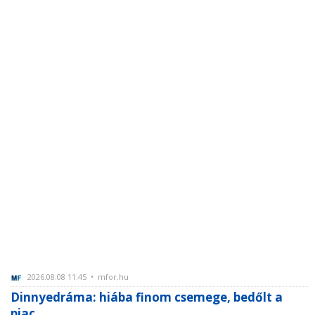
2026.08.08 11:45 • mfor.hu
Dinnyedráma: hiába finom csemege, bedőlt a
piac