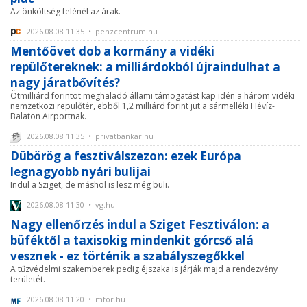
Az önköltség felénél az árak.
2026.08.08 11:35 • penzcentrum.hu
Mentőövet dob a kormány a vidéki
repülőtereknek: a milliárdokból újraindulhat a
nagy járatbővítés?
Ötmilliárd forintot meghaladó állami támogatást kap idén a három vidéki
nemzetközi repülőtér, ebből 1,2 milliárd forint jut a sármelléki Hévíz-
Balaton Airportnak.
2026.08.08 11:35 • privatbankar.hu
Dübörög a fesztiválszezon: ezek Európa
legnagyobb nyári bulijai
Indul a Sziget, de máshol is lesz még buli.
2026.08.08 11:30 • vg.hu
Nagy ellenőrzés indul a Sziget Fesztiválon: a
büféktől a taxisokig mindenkit górcső alá
vesznek - ez történik a szabályszegőkkel
A tűzvédelmi szakemberek pedig éjszaka is járják majd a rendezvény
területét.
2026.08.08 11:20 • mfor.hu