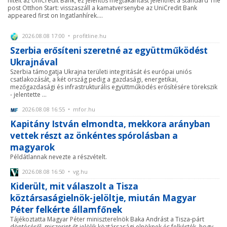
hitelt az UniCredit Bank, ez jelentős megtakarítást jelenthet a standard The
post Otthon Start: visszaszáll a kamatversenybe az UniCredit Bank
appeared first on Ingatlanhírek....
2026.08.08 17:00 • profitline.hu
Szerbia erősíteni szeretné az együttműködést
Ukrajnával
Szerbia támogatja Ukrajna területi integritását és európai uniós
csatlakozását, a két ország pedig a gazdasági, energetikai,
mezőgazdasági és infrastrukturális együttműködés erősítésére törekszik
- jelentette ...
2026.08.08 16:55 • mfor.hu
Kapitány István elmondta, mekkora arányban
vettek részt az önkéntes spórolásban a
magyarok
Példátlannak nevezte a részvételt.
2026.08.08 16:50 • vg.hu
Kiderült, mit válaszolt a Tisza
köztársaságielnök-jelöltje, miután Magyar
Péter felkérte államfőnek
Tájékoztatta Magyar Péter miniszterelnök Baka Andrást a Tisza-párt
döntéséről, miszerint őt jelölik köztársasági elnöknek és felkérték, hogy