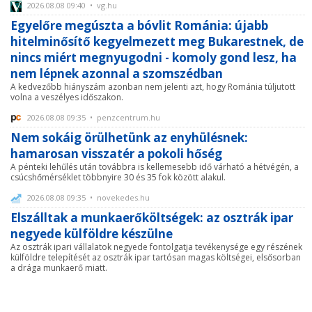
2026.08.08 09:40 • vg.hu
Egyelőre megúszta a bóvlit Románia: újabb
hitelminősítő kegyelmezett meg Bukarestnek, de
nincs miért megnyugodni - komoly gond lesz, ha
nem lépnek azonnal a szomszédban
A kedvezőbb hiányszám azonban nem jelenti azt, hogy Románia túljutott
volna a veszélyes időszakon.
2026.08.08 09:35 • penzcentrum.hu
Nem sokáig örülhetünk az enyhülésnek:
hamarosan visszatér a pokoli hőség
A pénteki lehűlés után továbbra is kellemesebb idő várható a hétvégén, a
csúcshőmérséklet többnyire 30 és 35 fok között alakul.
2026.08.08 09:35 • novekedes.hu
Elszálltak a munkaerőköltségek: az osztrák ipar
negyede külföldre készülne
Az osztrák ipari vállalatok negyede fontolgatja tevékenysége egy részének
külföldre telepítését az osztrák ipar tartósan magas költségei, elsősorban
a drága munkaerő miatt.