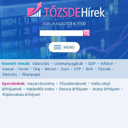
2026. AUGUSZTUS 8. 17:03
Kiemelt témák:
Választás
•
Üzemanyagárak
•
GDP
•
Infláció
•
Kamat
•
Forint
•
Olaj
•
Bitcoin
•
Euro
•
OTP
•
BUX
•
Tőzsde
•
Elemzés
•
Állampapír
Gyorslinkek:
Hazai részvény
•
Tőzsdeindexek
•
Valós idejű
árfolyamok
•
Határidős index
•
Deviza árfolyam
•
Arany árfolyam
•
Kriptovaluta árfolyam