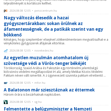
teljesítményét is korlátozni kellhet.
2026.08.08 12:05 • penzcentrum.hu
Nagy változás élesedik a hazai
gyógyszertárakban: sokan örülnek az
áfamentességnek, de a patikák szerint van egy
bökkenő
Kétséges, hogy szeptember elsejével zökkenőmentesen megvalósulhat-e a
vényköteles gyógyszerek áfájának eltörlése.
2026.08.08 12:05 • novekedes.hu
Az egyetlen muzulmán atomhatalom új
szövetsége védi a Vörös-tenger békéjét
Törökország, Szaúd-Arábia és Pakisztán egy történelmi jelentőségű
kölcsönös védelmi megállapodást írt alá, amely Mekkai Közös Védelmi
Paktum néven vált ismertté. A z úgynevezett szunnita paktum elrettentő ...
2026.08.08 12:05 • mfor.hu
A Balatonon már sziesztáznak az éttermek
Három órára is bezárhatnak napközben.
2026.08.08 12:05 • vg.hu
Felmentette a belügyminiszter a Nemzeti