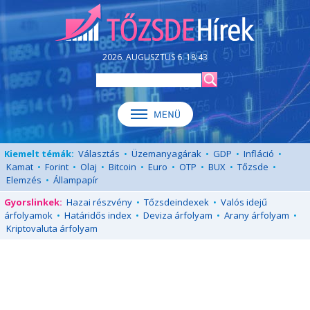
2026. AUGUSZTUS 6. 18:43
Kiemelt témák:
Választás
•
Üzemanyagárak
•
GDP
•
Infláció
•
Kamat
•
Forint
•
Olaj
•
Bitcoin
•
Euro
•
OTP
•
BUX
•
Tőzsde
•
Elemzés
•
Állampapír
Gyorslinkek:
Hazai részvény
•
Tőzsdeindexek
•
Valós idejű
árfolyamok
•
Határidős index
•
Deviza árfolyam
•
Arany árfolyam
•
Kriptovaluta árfolyam