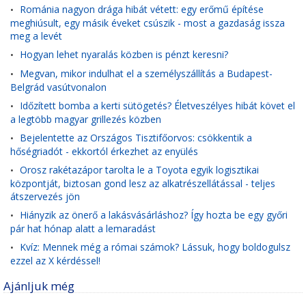
Románia nagyon drága hibát vétett: egy erőmű építése
•
meghiúsult, egy másik éveket csúszik - most a gazdaság issza
meg a levét
Hogyan lehet nyaralás közben is pénzt keresni?
•
Megvan, mikor indulhat el a személyszállítás a Budapest-
•
Belgrád vasútvonalon
Időzített bomba a kerti sütögetés? Életveszélyes hibát követ el
•
a legtöbb magyar grillezés közben
Bejelentette az Országos Tisztifőorvos: csökkentik a
•
hőségriadót - ekkortól érkezhet az enyülés
Orosz rakétazápor tarolta le a Toyota egyik logisztikai
•
központját, biztosan gond lesz az alkatrészellátással - teljes
átszervezés jön
Hiányzik az önerő a lakásvásárláshoz? Így hozta be egy győri
•
pár hat hónap alatt a lemaradást
Kvíz: Mennek még a római számok? Lássuk, hogy boldogulsz
•
ezzel az X kérdéssel!
Ajánljuk még