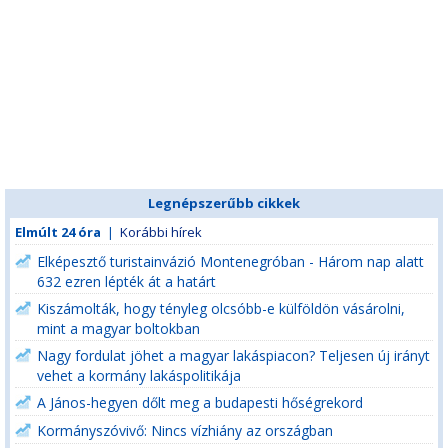
Legnépszerűbb cikkek
Elmúlt 24 óra
|
Korábbi hírek
Elképesztő turistainvázió Montenegróban - Három nap alatt
632 ezren lépték át a határt
Kiszámolták, hogy tényleg olcsóbb-e külföldön vásárolni,
mint a magyar boltokban
Nagy fordulat jöhet a magyar lakáspiacon? Teljesen új irányt
vehet a kormány lakáspolitikája
A János-hegyen dőlt meg a budapesti hőségrekord
Kormányszóvivő: Nincs vízhiány az országban