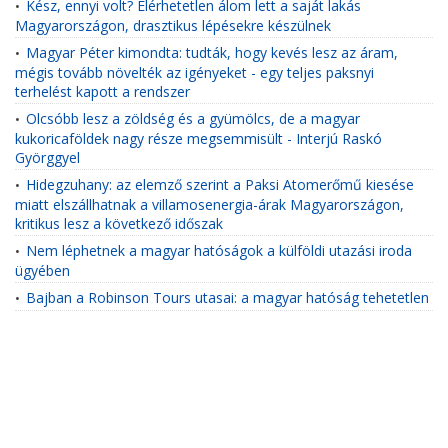
Kész, ennyi volt? Elérhetetlen álom lett a saját lakás
•
Magyarországon, drasztikus lépésekre készülnek
Magyar Péter kimondta: tudták, hogy kevés lesz az áram,
•
mégis tovább növelték az igényeket - egy teljes paksnyi
terhelést kapott a rendszer
Olcsóbb lesz a zöldség és a gyümölcs, de a magyar
•
kukoricaföldek nagy része megsemmisült - Interjú Raskó
Györggyel
Hidegzuhany: az elemző szerint a Paksi Atomerőmű kiesése
•
miatt elszállhatnak a villamosenergia-árak Magyarországon,
kritikus lesz a következő időszak
Nem léphetnek a magyar hatóságok a külföldi utazási iroda
•
ügyében
Bajban a Robinson Tours utasai: a magyar hatóság tehetetlen
•