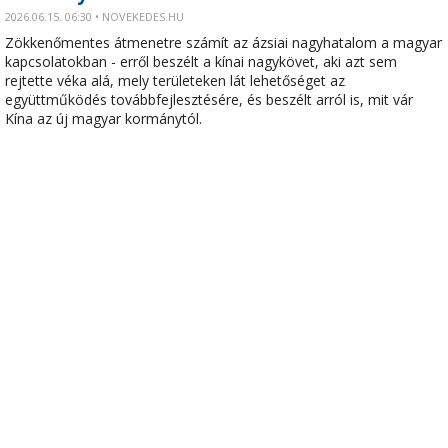
2026.06.15. 06:30 • NOVEKEDES.HU
Zökkenőmentes átmenetre számít az ázsiai nagyhatalom a magyar
kapcsolatokban - erről beszélt a kínai nagykövet, aki azt sem
rejtette véka alá, mely területeken lát lehetőséget az
együttműködés továbbfejlesztésére, és beszélt arról is, mit vár
Kína az új magyar kormánytól.