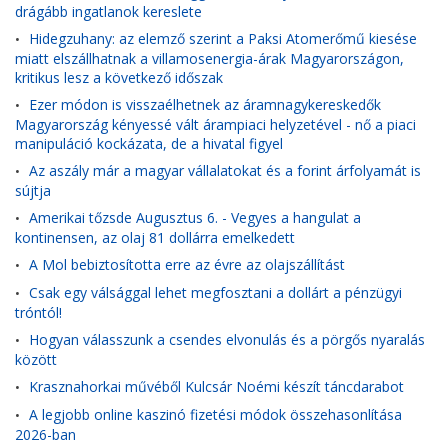
drágább ingatlanok kereslete
Hidegzuhany: az elemző szerint a Paksi Atomerőmű kiesése
•
miatt elszállhatnak a villamosenergia-árak Magyarországon,
kritikus lesz a következő időszak
Ezer módon is visszaélhetnek az áramnagykereskedők
•
Magyarország kényessé vált árampiaci helyzetével - nő a piaci
manipuláció kockázata, de a hivatal figyel
Az aszály már a magyar vállalatokat és a forint árfolyamát is
•
sújtja
Amerikai tőzsde Augusztus 6. - Vegyes a hangulat a
•
kontinensen, az olaj 81 dollárra emelkedett
A Mol bebiztosította erre az évre az olajszállítást
•
Csak egy válsággal lehet megfosztani a dollárt a pénzügyi
•
tróntól!
Hogyan válasszunk a csendes elvonulás és a pörgős nyaralás
•
között
Krasznahorkai művéből Kulcsár Noémi készít táncdarabot
•
A legjobb online kaszinó fizetési módok összehasonlítása
•
2026-ban