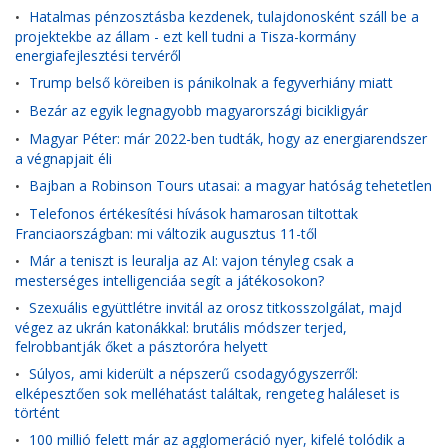
Hatalmas pénzosztásba kezdenek, tulajdonosként száll be a
•
projektekbe az állam - ezt kell tudni a Tisza-kormány
energiafejlesztési tervéről
Trump belső köreiben is pánikolnak a fegyverhiány miatt
•
Bezár az egyik legnagyobb magyarországi bicikligyár
•
Magyar Péter: már 2022-ben tudták, hogy az energiarendszer
•
a végnapjait éli
Bajban a Robinson Tours utasai: a magyar hatóság tehetetlen
•
Telefonos értékesítési hívások hamarosan tiltottak
•
Franciaországban: mi változik augusztus 11-től
Már a teniszt is leuralja az AI: vajon tényleg csak a
•
mesterséges intelligenciáa segít a játékosokon?
Szexuális együttlétre invitál az orosz titkosszolgálat, majd
•
végez az ukrán katonákkal: brutális módszer terjed,
felrobbantják őket a pásztoróra helyett
Súlyos, ami kiderült a népszerű csodagyógyszerről:
•
elképesztően sok melléhatást találtak, rengeteg haláleset is
történt
100 millió felett már az agglomeráció nyer, kifelé tolódik a
•