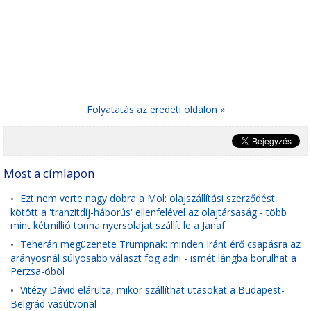
Folyatatás az eredeti oldalon »
Most a címlapon
Ezt nem verte nagy dobra a Mol: olajszállítási szerződést
•
kötött a 'tranzitdíj-háborús' ellenfelével az olajtársaság - több
mint kétmillió tonna nyersolajat szállít le a Janaf
Teherán megüzenete Trumpnak: minden Iránt érő csapásra az
•
arányosnál súlyosabb választ fog adni - ismét lángba borulhat a
Perzsa-öböl
Vitézy Dávid elárulta, mikor szállíthat utasokat a Budapest-
•
Belgrád vasútvonal