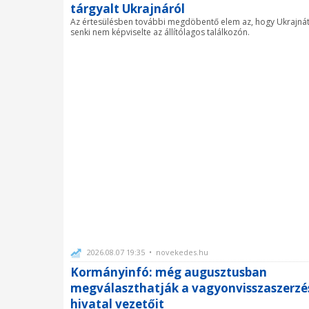
tárgyalt Ukrajnáról
Az értesülésben további megdöbentő elem az, hogy Ukrajná
senki nem képviselte az állítólagos találkozón.
2026.08.07 19:35 • novekedes.hu
Kormányinfó: még augusztusban
megválaszthatják a vagyonvisszaszerzé
hivatal vezetőit