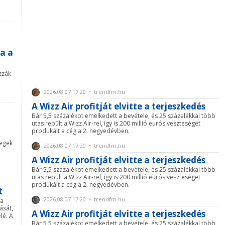
a a
zzák
2026.08.07 17:20 • trendfm.hu
A Wizz Air profitját elvitte a terjeszkedés
Bár 5,5 százalékot emelkedett a bevétele, és 25 százalékkal több
utas repült a Wizz Air-rel, így is 200 millió eurós veszteséget
produkált a cég a 2. negyedévben.
megek
2026.08.07 17:20 • trendfm.hu
A Wizz Air profitját elvitte a terjeszkedés
Bár 5,5 százalékot emelkedett a bevétele, és 25 százalékkal több
utas repült a Wizz Air-rel, így is 200 millió eurós veszteséget
produkált a cég a 2. negyedévben.
t
2026.08.07 17:20 • trendfm.hu
 a
ását,
A Wizz Air profitját elvitte a terjeszkedés
lé. A
Bár 5,5 százalékot emelkedett a bevétele, és 25 százalékkal több