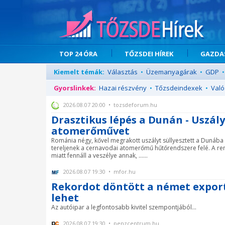
TOP 24 ÓRA
TŐZSDEI HÍREK
GAZDAS
Kiemelt témák:
Választás
•
Üzemanyagárak
•
GDP
•
Gyorslinkek:
Hazai részvény
•
Tőzsdeindexek
•
Való
2026.08.07 20:00 • tozsdeforum.hu
Drasztikus lépés a Dunán - Uszál
atomerőművet
Románia négy, kővel megrakott uszályt süllyesztett a Dunába
tereljenek a cernavodai atomerőmű hűtőrendszere felé. A rend
miatt fennáll a veszélye annak, ......
2026.08.07 19:30 • mfor.hu
Rekordot döntött a német export,
lehet
Az autóipar a legfontosabb kivitel szempontjából...
2026.08.07 19:30 • penzcentrum.hu