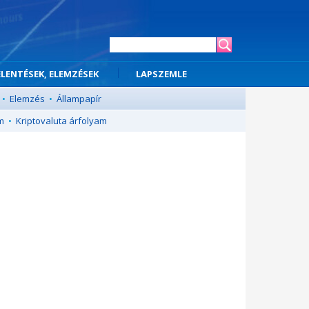
ELENTÉSEK, ELEMZÉSEK
LAPSZEMLE
•
Elemzés
•
Állampapír
m
•
Kriptovaluta árfolyam