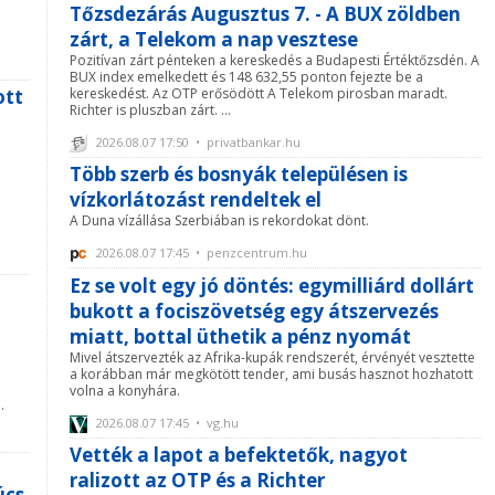
Tőzsdezárás Augusztus 7. - A BUX zöldben
zárt, a Telekom a nap vesztese
Pozitívan zárt pénteken a kereskedés a Budapesti Értéktőzsdén. A
BUX index emelkedett és 148 632,55 ponton fejezte be a
ott
kereskedést. Az OTP erősödött A Telekom pirosban maradt.
Richter is pluszban zárt. ...
2026.08.07 17:50 • privatbankar.hu
Több szerb és bosnyák településen is
vízkorlátozást rendeltek el
A Duna vízállása Szerbiában is rekordokat dönt.
2026.08.07 17:45 • penzcentrum.hu
Ez se volt egy jó döntés: egymilliárd dollárt
bukott a fociszövetség egy átszervezés
miatt, bottal üthetik a pénz nyomát
Mivel átszervezték az Afrika-kupák rendszerét, érvényét vesztette
a korábban már megkötött tender, ami busás hasznot hozhatott
volna a konyhára.
.
2026.08.07 17:45 • vg.hu
Vették a lapot a befektetők, nagyot
ralizott az OTP és a Richter
úcs