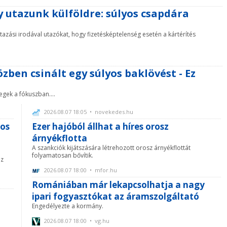
 utazunk külföldre: súlyos csapdára
utazási irodával utazókat, hogy fizetésképtelenség esetén a kártérítés
zben csinált egy súlyos baklövést - Ez
gek a fókuszban....
2026.08.07 18:05 • novekedes.hu
nos
Ezer hajóból állhat a híres orosz
árnyékflotta
A szankciók kijátszására létrehozott orosz árnyékflottát
folyamatosan bővítik.
az
2026.08.07 18:00 • mfor.hu
Romániában már lekapcsolhatja a nagy
ipari fogyasztókat az áramszolgáltató
Engedélyezte a kormány.
2026.08.07 18:00 • vg.hu