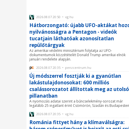
2026.08.07 20:50 • vg.hu
Hátborzongató: újabb UFO-aktákat hoz
nyilvánosságra a Pentagon - videók
tucatjain láthatóak azonosítatlan
repülőtárgyak
Az amerikai védelmi minisztérium folytatja az UFO-
dokumentumok közzétételét Donald Trump amerikai elnök
januári rendelete alapján.
2026.08.07 20:35 • penzcentrum.hu
Új módszerrel fosztják ki a gyanútlan
lakástulajdonosokat: 600 milliós
csalássorozatot állítottak meg az utolsó
pillanatban
A nyomozás adatai szerint a bűncselekmény-sorozat már
legalább 25 ingatlant érint Csömörön, Szadán és Budapesten
2026.08.07 20:35 • vg.hu
Románia fittyet hány a klímaválságra:
három szénerőművet is beizzít az esti cs