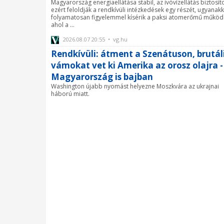
Magyarország energiaellátása stabil, az ivóvízellátás biztosíto
ezért feloldják a rendkívüli intézkedések egy részét, ugyanak
folyamatosan figyelemmel kísérik a paksi atomerőmű működ
ahol a ...
2026.08.07 20:55 • vg.hu
Rendkívüli: átment a Szenátuson, brutál
vámokat vet ki Amerika az orosz olajra -
Magyarország is bajban
Washington újabb nyomást helyezne Moszkvára az ukrajnai
háború miatt.