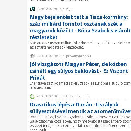
több mint száz csípést regisztráltak.
2026.08.07 20:05 • vg.hu
Nagy bejelentést tett a Tisza-kormány:
száz milliárd forintot osztanak szét a
magyarok között - Bóna Szabolcs elárult
részleteket
Már augusztusban milliárdok érkeznek a gazdákhoz: előreho
az agrártámogatások kifizetését.
2026.08.07 20:05 • privatbankar.hu
Jól vizsgázott Magyar Péter, de közben
csinált egy súlyos baklövést - Ez Viszont
Privát
Energiaválság, közmédiás kirúgások és Európára zúduló tö
a fókuszban.
2026.08.07 20:00 • tozsdeforum.hu
Drasztikus lépés a Dunán - Uszályok
süllyesztésével mentik az atomerőműve
Románia négy, kővel megrakott uszályt süllyesztett a Dunába
Bala-csatorna közelében, hogy megváltoztassák a folyó sodr
és vizet tereljenek a cernavodai atomerőmű hűtőrendszere fe
rendkívüli ...