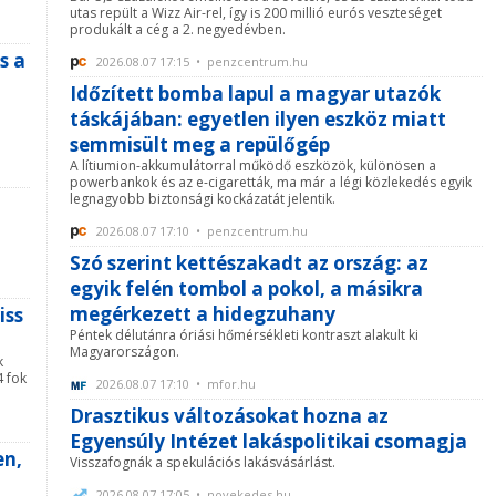
utas repült a Wizz Air-rel, így is 200 millió eurós veszteséget
produkált a cég a 2. negyedévben.
s a
2026.08.07 17:15 • penzcentrum.hu
Időzített bomba lapul a magyar utazók
táskájában: egyetlen ilyen eszköz miatt
semmisült meg a repülőgép
A lítiumion-akkumulátorral működő eszközök, különösen a
powerbankok és az e-cigaretták, ma már a légi közlekedés egyik
legnagyobb biztonsági kockázatát jelentik.
2026.08.07 17:10 • penzcentrum.hu
Szó szerint kettészakadt az ország: az
egyik felén tombol a pokol, a másikra
megérkezett a hidegzuhany
iss
Péntek délutánra óriási hőmérsékleti kontraszt alakult ki
Magyarországon.
k
 fok
2026.08.07 17:10 • mfor.hu
Drasztikus változásokat hozna az
Egyensúly Intézet lakáspolitikai csomagja
en,
Visszafognák a spekulációs lakásvásárlást.
2026.08.07 17:05 • novekedes.hu