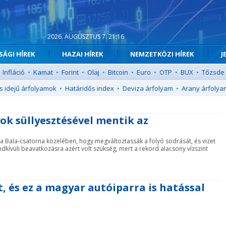
2026. AUGUSZTUS 7. 21:16
ÁGI HÍREK
HAZAI HÍREK
NEMZETKÖZI HÍREK
J
Infláció
•
Kamat
•
Forint
•
Olaj
•
Bitcoin
•
Euro
•
OTP
•
BUX
•
Tőzsde
s idejű árfolyamok
•
Határidős index
•
Deviza árfolyam
•
Arany árfolya
yok süllyesztésével mentik az
 a Bala-csatorna közelében, hogy megváltoztassák a folyó sodrását, és vizet
kívüli beavatkozásra azért volt szükség, mert a rekord alacsony vízszint
 és ez a magyar autóiparra is hatással