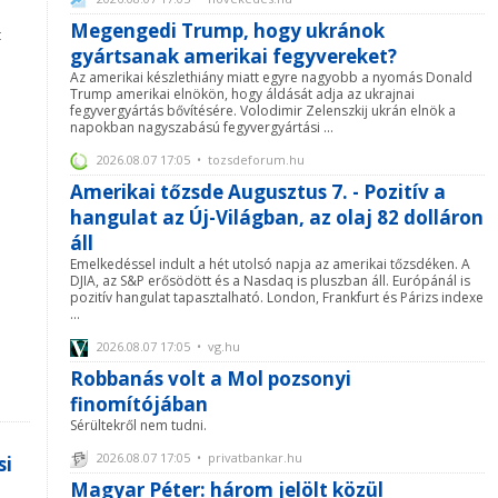
Megengedi Trump, hogy ukránok
t
gyártsanak amerikai fegyvereket?
Az amerikai készlethiány miatt egyre nagyobb a nyomás Donald
Trump amerikai elnökön, hogy áldását adja az ukrajnai
fegyvergyártás bővítésére. Volodimir Zelenszkij ukrán elnök a
napokban nagyszabású fegyvergyártási ...
2026.08.07 17:05 • tozsdeforum.hu
Amerikai tőzsde Augusztus 7. - Pozitív a
hangulat az Új-Világban, az olaj 82 dolláron
áll
Emelkedéssel indult a hét utolsó napja az amerikai tőzsdéken. A
DJIA, az S&P erősödött és a Nasdaq is pluszban áll. Európánál is
pozitív hangulat tapasztalható. London, Frankfurt és Párizs indexe
...
2026.08.07 17:05 • vg.hu
Robbanás volt a Mol pozsonyi
finomítójában
Sérültekről nem tudni.
2026.08.07 17:05 • privatbankar.hu
si
Magyar Péter: három jelölt közül