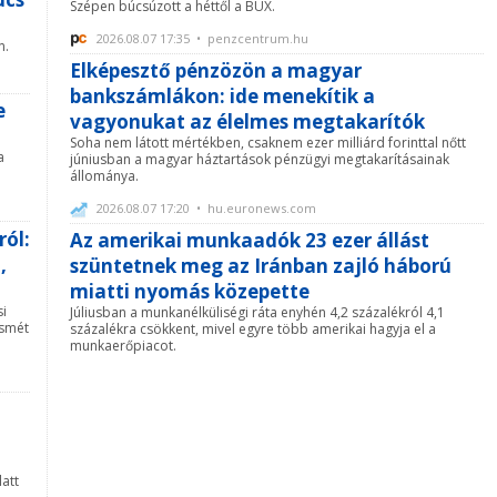
Szépen búcsúzott a héttől a BUX.
2026.08.07 17:35 • penzcentrum.hu
n.
Elképesztő pénzözön a magyar
bankszámlákon: ide menekítik a
e
vagyonukat az élelmes megtakarítók
Soha nem látott mértékben, csaknem ezer milliárd forinttal nőtt
a
júniusban a magyar háztartások pénzügyi megtakarításainak
állománya.
2026.08.07 17:20 • hu.euronews.com
ról:
Az amerikai munkaadók 23 ezer állást
,
szüntetnek meg az Iránban zajló háború
miatti nyomás közepette
si
Júliusban a munkanélküliségi ráta enyhén 4,2 százalékról 4,1
ismét
százalékra csökkent, mivel egyre több amerikai hagyja el a
munkaerőpiacot.
att