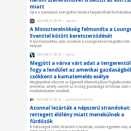
miatt
Újra a szennyező energiaforrásokra fanyalodnak Romániába
2026.08.07 20:30 • ma.hu
A Miniszterelnökség felmondta a Loung
Eventtel kötött keretszerződését
A kormányváltás után azonban a Lounge körül megváltozott 
helyzet.
2026.08.07 20:20 • vg.hu
Megjött a várva várt adat a tengerentúl
fogy a lendület az amerikai gazdaságból
csökkent a kamatemelés esélye
Meglepetést okozott az Egyesült Államok júliusi foglalkoztatá
jelentése, amely szerint az ország gazdasága öt hónap után 
munkahelyeket veszített.
2026.08.07 20:10 • penzcentrum.hu
Azonnal lezárták a népszerű strandokat:
rettegett élőlény miatt menekülnek a
fürdőzők
A hatóságok több strandot is lezártak, miután egyetlen nap al