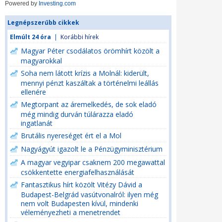
Powered by
Investing.com
Legnépszerűbb cikkek
Elmúlt 24 óra
|
Korábbi hírek
Magyar Péter csodálatos örömhírt közölt a
magyarokkal
Soha nem látott krízis a Molnál: kiderült,
mennyi pénzt kaszáltak a történelmi leállás
ellenére
Megtorpant az áremelkedés, de sok eladó
még mindig durván túlárazza eladó
ingatlanát
Brutális nyereséget ért el a Mol
Nagyágyút igazolt le a Pénzügyminisztérium
A magyar vegyipar csaknem 200 megawattal
csökkentette energiafelhasználását
Fantasztikus hírt közölt Vitézy Dávid a
Budapest-Belgrád vasútvonalról: ilyen még
nem volt Budapesten kívül, mindenki
véleményezheti a menetrendet