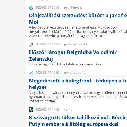
2026.08.07 20:00 • profitline.hu
Olajszállítási szerződést kötött a Janaf é
Mol
A horvát olajvezeték-üzemeltető Janaf és a Mol-csoport
megállapodást kötött 2,05 millió tonna nyersolaj szállításáról
2026-ra - közölte a horvát társaság csütörtökön.
2026.08.07 19:55 • privatbankar.hu
Először látogat Belgrádba Volodimir
Zelenszkij
Hónapokig húzódott a találkozó előkészítése.
2026.08.07 19:50 • novekedes.hu
Megérkezett a hidegfront - térképen a fr
helyzet
Megérkezett a várva várt enyhülés az ország területére, enne
nyomán a legmagasabb nappali hőmérséklet holnap 29 és 34
között valószínű.
2026.08.07 19:40 • vg.hu
Kiszivárgott: titkos találkozó volt Bécsb
Putyin embere állítólag európaiakkal