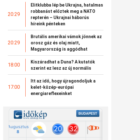
Elitklubba lép be Ukrajna, hatalmas
robbanást előztek meg a NATO
20:29
repterén – Ukrajnai háborús
híreink pénteken
Brutális amerikai vámok jönnek az
20:29
orosz gáz és olaj miatt,
Magyarország is aggódhat
Kiszáradhat a Duna? A kutatók
18:00
szerint ez lesz az új normális
Itt az idő, hogy újragondoljuk a
17:00
kelet-közép-európai
energiareflexeinket