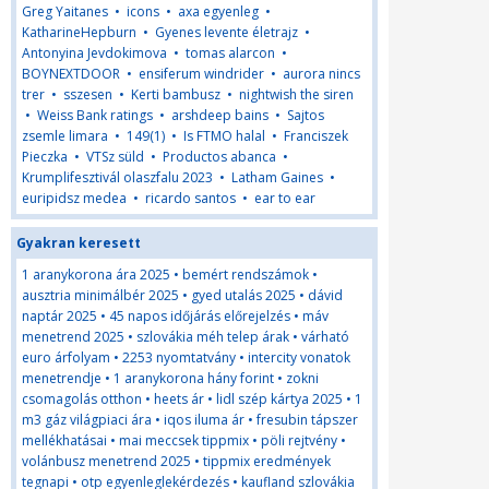
Greg Yaitanes
•
icons
•
axa egyenleg
•
KatharineHepburn
•
Gyenes levente életrajz
•
Antonyina Jevdokimova
•
tomas alarcon
•
BOYNEXTDOOR
•
ensiferum windrider
•
aurora nincs
trer
•
sszesen
•
Kerti bambusz
•
nightwish the siren
•
Weiss Bank ratings
•
arshdeep bains
•
Sajtos
zsemle limara
•
149(1)
•
Is FTMO halal
•
Franciszek
Pieczka
•
VTSz süld
•
Productos abanca
•
Krumplifesztivál olaszfalu 2023
•
Latham Gaines
•
euripidsz medea
•
ricardo santos
•
ear to ear
Gyakran keresett
1 aranykorona ára 2025
•
bemért rendszámok
•
ausztria minimálbér 2025
•
gyed utalás 2025
•
dávid
naptár 2025
•
45 napos időjárás előrejelzés
•
máv
menetrend 2025
•
szlovákia méh telep árak
•
várható
euro árfolyam
•
2253 nyomtatvány
•
intercity vonatok
menetrendje
•
1 aranykorona hány forint
•
zokni
csomagolás otthon
•
heets ár
•
lidl szép kártya 2025
•
1
m3 gáz világpiaci ára
•
iqos iluma ár
•
fresubin tápszer
mellékhatásai
•
mai meccsek tippmix
•
pöli rejtvény
•
volánbusz menetrend 2025
•
tippmix eredmények
tegnapi
•
otp egyenleglekérdezés
•
kaufland szlovákia