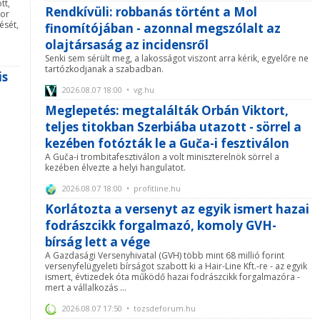
tt,
Rendkívüli: robbanás történt a Mol
kor
ését,
finomítójában - azonnal megszólalt az
olajtársaság az incidensről
Senki sem sérült meg, a lakosságot viszont arra kérik, egyelőre ne
tartózkodjanak a szabadban.
is
2026.08.07 18:00 • vg.hu
Meglepetés: megtalálták Orbán Viktort,
teljes titokban Szerbiába utazott - sörrel a
kezében fotózták le a Guča-i fesztiválon
A Guča-i trombitafesztiválon a volt miniszterelnök sörrel a
kezében élvezte a helyi hangulatot.
2026.08.07 18:00 • profitline.hu
Korlátozta a versenyt az egyik ismert hazai
fodrászcikk forgalmazó, komoly GVH-
bírság lett a vége
A Gazdasági Versenyhivatal (GVH) több mint 68 millió forint
versenyfelügyeleti bírságot szabott ki a Hair-Line Kft.-re - az egyik
ismert, évtizedek óta működő hazai fodrászcikk forgalmazóra -
mert a vállalkozás ...
2026.08.07 17:50 • tozsdeforum.hu