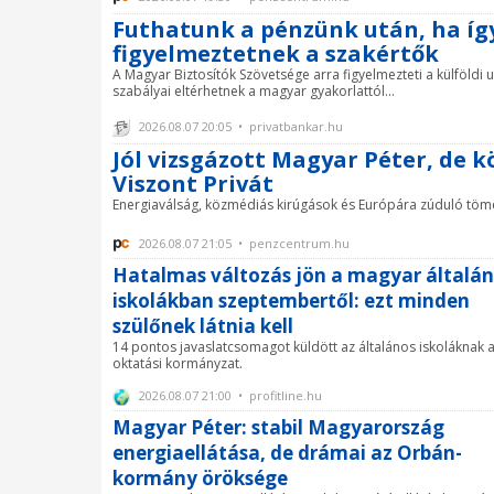
Futhatunk a pénzünk után, ha így
figyelmeztetnek a szakértők
A Magyar Biztosítók Szövetsége arra figyelmezteti a külföldi 
szabályai eltérhetnek a magyar gyakorlattól...
2026.08.07 20:05 • privatbankar.hu
Jól vizsgázott Magyar Péter, de kö
Viszont Privát
Energiaválság, közmédiás kirúgások és Európára zúduló töme
2026.08.07 21:05 • penzcentrum.hu
Hatalmas változás jön a magyar általá
iskolákban szeptembertől: ezt minden
szülőnek látnia kell
14 pontos javaslatcsomagot küldött az általános iskoláknak 
oktatási kormányzat.
2026.08.07 21:00 • profitline.hu
Magyar Péter: stabil Magyarország
energiaellátása, de drámai az Orbán-
kormány öröksége