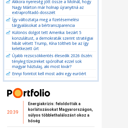
Akkora nyereség jött össze a Molnál, hogy
Nagy Márton már holnap újranyitná az
extraprofitadó-dossziét
Így változtatja meg a fizetésemelési
tárgyalásokat a bértranszparencia
Különös dolgot tett Amerika: bezárt 5
konzulátust, a demokraták szerint stratégiai
hibát vétett Trump, Kína töltheti be az így
keletkezett űrt
Újabb rezsicsökkentés élesedik 2026 őszén:
tényleg tízezreket spórolhat ezzel sok
magyar háztulaj, aki most kivár?
Ennyi forintot kell most adni egy euróért
Energiakrízis: feloldották a
korlátozásokat Magyarországon,
20:39
súlyos többlethalálozást okoz a
hőség