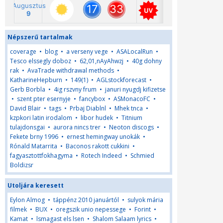
Népszerű tartalmak
coverage
•
blog
•
a verseny vege
•
ASALocalRun
•
Tesco elssegly doboz
•
62,01,nAyAhwzj
•
40g dohny
rak
•
AvaTrade withdrawal methods
•
KatharineHepburn
•
149(1)
•
AGLstockforecast
•
Gerb Borbla
•
4ig rszvny frum
•
januri nyugdj kifizetse
•
szent pter esernyje
•
fancybox
•
ASMonacoFC
•
David Blair
•
tags
•
Prbaj Diablnl
•
Mhek tnca
•
kzpkori latin irodalom
•
libor hudek
•
Titnium
tulajdonsgai
•
aurora nincs trer
•
Neoton discogs
•
Fekete brny 1996
•
ernest hemingway unokák
•
Rónald Matarrita
•
Baconos rakott cukkini
•
fagyasztottfokhagyma
•
Rotech Indeed
•
Schmied
Boldizsr
Utoljára keresett
Eylon Almog
•
táppénz 2010 januártól
•
sulyok mária
filmek
•
BUX
•
oregszik unio nepessege
•
Forint
•
Kamat
•
lsmagast els lsen
•
Shalom Salaam lyrics
•