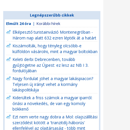
Legnépszerűbb cikkek
Elmúlt 24 óra
|
Korábbi hírek
Elképesztő turistainvázió Montenegróban -
Három nap alatt 632 ezren lépték át a határt
Kiszámolták, hogy tényleg olcsóbb-e
külföldön vásárolni, mint a magyar boltokban
Keleti derbi Debrecenben, tovább
gyűjtögetne az Újpest: ez lesz az NB I 3.
fordulójában
Nagy fordulat jöhet a magyar lakáspiacon?
Teljesen új irányt vehet a kormány
lakáspolitikája
Kiderültek a friss számok a magyar iparról:
óriási a növekedés, de van egy komoly
bökkenő
Ezt nem verte nagy dobra a Mol: olajszállítási
szerződést kötött a 'tranzitdíj-háborús'
ellenfelével az olajtársaság - több mint