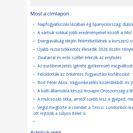
Most a címlapon
Napfogyatkozás lázában ég Spanyolország: dübör
•
A vártnál sokkal jobb eredményeket közölt a Mol
•
Energiaválság idején felértékelődnek a korszerű o
•
Újabb rezsicsökkentés élesedik 2026 őszén: tényle
•
Zivatarral és erős széllel érkezik az enyhülés
•
Az euróbevezetés ígérete gyökeresen megváltozta
•
Feloldották az önkéntes fogyasztási korlátozást
•
Bod Péter Ákos: Vagyonkezelés közérdekből: mi j
•
A balti államokra készül lecsapni Oroszország a lit
•
A mulcsozás titka, amitől szebb lesz a gyeped, mi
•
Végül megtörte a csendet a Tesco: Londonból reag
•
ott rejtőzik a súlyos ítélet is
•
Ajánljuk még