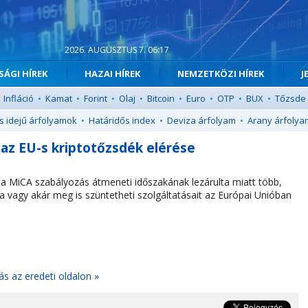
2026. AUGUSZTUS 7. 06:17
ÁGI HÍREK
HAZAI HÍREK
NEMZETKÖZI HÍREK
J
Infláció
•
Kamat
•
Forint
•
Olaj
•
Bitcoin
•
Euro
•
OTP
•
BUX
•
Tőzsde
s idejű árfolyamok
•
Határidős index
•
Deviza árfolyam
•
Arany árfolya
t az EU-s kriptotőzsdék elérése
: a MiCA szabályozás átmeneti időszakának lezárulta miatt több,
a vagy akár meg is szüntetheti szolgáltatásait az Európai Unióban
ás az eredeti oldalon »