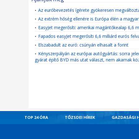
Az euróbevezetés ígérete gyökeresen megváltozta
•
Az extrém hőség ellenére is Európa élén a magya
•
EasyJet megerősíti: amerikai magántőkealap 6,6 mil
•
Fapados easyJet megerősíti 6,6 milliárd eurós felvá
•
Elszabadult az euró: csúnyán elhasalt a forint
•
Kényszerpályán az európai autógyártás: sorra jel
•
gyárat építő BYD más utat választ, nem akarnak k
TOP 24 ÓRA
TŐZSDEI HÍREK
GAZDASÁGI H