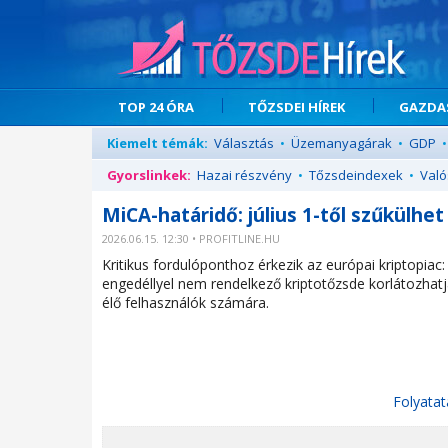
TOP 24 ÓRA
TŐZSDEI HÍREK
GAZDAS
Kiemelt témák:
Választás
•
Üzemanyagárak
•
GDP
•
Gyorslinkek:
Hazai részvény
•
Tőzsdeindexek
•
Való
MiCA-határidő: július 1-től szűkülhe
2026.06.15. 12:30 • PROFITLINE.HU
Kritikus fordulóponthoz érkezik az európai kriptopiac
engedéllyel nem rendelkező kriptotőzsde korlátozhatj
élő felhasználók számára.
Folyatat