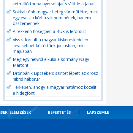
kétmillió tonna nyersolajat szállít le a Janaf
Sokkal több magyar beteg vár műtétre, mint
egy éve - a kórházak nem nőnek, hanem
összemennek
A rekkenő hőségben a BUX is lefordult
Visszafordult a magyar kiskereskedelem:
kevesebbet költöttünk júniusban, mint
májusban
Még egy helyről elküldi a kormány Nagy
Mártont
Drónpánik Lipcsében: szintet lépett az orosz
hibrid háború?
Térképen, ahogy a magyar határhoz közelít
a hidegfont
ÉSEK, ELEMZÉSEK
BEFEKTETÉS
LAPSZEMLE