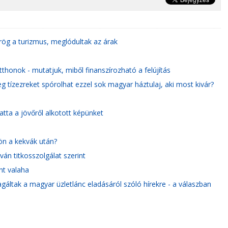
ög a turizmus, meglódultak az árak
tthonok - mutatjuk, miből finanszírozható a felújítás
g tízezreket spórolhat ezzel sok magyar háztulaj, aki most kivár?
tta a jövőről alkotott képünket
ön a kekvák után?
ván titkosszolgálat szerint
nt valaha
áltak a magyar üzletlánc eladásáról szóló hírekre - a válaszban