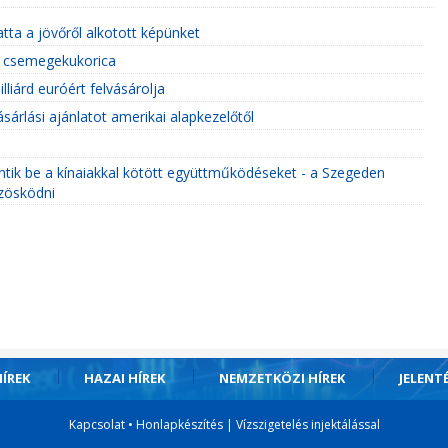
tta a jövőről alkotott képünket
r csemegekukorica
liárd euróért felvásárolja
sárlási ajánlatot amerikai alapkezelőtől
entik be a kínaiakkal kötött együttműködéseket - a Szegeden
özösködni
ÍREK
HAZAI HÍREK
NEMZETKÖZI HÍREK
JELENT
Kapcsolat
•
Honlapkészítés
|
Vízszigetelés injektálással