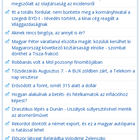
megszólalt az olajtársaság az incidensről
Itt a totális fordulat: nem büntette meg a kormányhivatal a
szegedi BYD-t - tévedés történt, a kínai cég reagált a
Világgazdaságnak
Akinek nincs bingója, az annyit is ér?
Magyar Péter váratlanul elszólta magát: közülük kerülhet ki
Magyarország következő köztársasági elnöke - szombat
dönthet a Tisza-frakció
Robbanás volt a Mol pozsonyi finomítójában
Tőzsdezárás Augusztus 7. - A BUX zöldben zárt, a Telekom a
nap vesztese
Erősödött a forint, ismét 315 alatt a dollár
Hogyan alakulnak a betéti- és hitelkamatok az inflációhoz
képest?
Drasztikus lépés a Dunán - Uszályok süllyesztésével mentik
az atomerőművet
Rekordot döntött a német export, és ez a magyar autóiparra
is hatással lehet
Először látogat Belgrádba Volodimir Zelenszkij