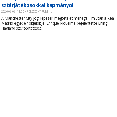
sztárjátékosokkal kapmányol
2026.06.06. 11:35 • PENZCENTRUM.HU
A Manchester City jogi lépések megtételét mérlegeli, miután a Real
Madrid egyik elnökjelöltje, Enrique Riquelme bejelentette Erling
Haaland szerződtetését.