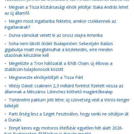
Megvan a Tisza köztársasági elnök jelöltje: Baka András lehet
•
az új államfő
Megéri most ingatlanba fektetni, amikor csökkennek az
•
ingatlanárak?
Durva vámokat vetett ki az orosz olajra Amerika
•
Soha nem látott őrület Budapesten: Sebestyén Balázs
•
gigabulija miatt megbénulhat a közlekedés, erre minden
utazónak készülnie kell
Megelőzte a Tron hálózatát a BNB Chain: új éllovas a
•
stabilcoin-tulajdonosok között
Megnevezte elnökjelöltjét a Tisza Párt
•
Vitézy Dávid: csaknem 2,3 milliárd forintot fizetett vissza az
•
államnak a Mészáros Lőrinchez köthető magántőkealap
Történelmi paktum jött létre: új szövetség védi a Vörös-tenger
•
békéjét
Parti őrség lesz a Sziget Fesztiválon, hogy senki ne sétáljon át
•
a Dunán
Ennyit keres egy motoros ételfutár egyetlen hét alatt 2026-
•
ban Budapesten: főállásban is durván megéri