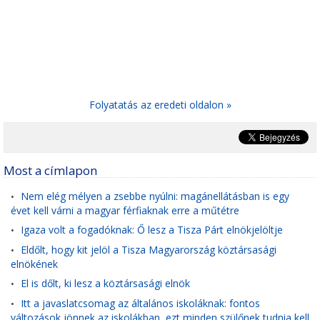
Folyatatás az eredeti oldalon »
Most a címlapon
Nem elég mélyen a zsebbe nyúlni: magánellátásban is egy
•
évet kell várni a magyar férfiaknak erre a műtétre
Igaza volt a fogadóknak: Ő lesz a Tisza Párt elnökjelöltje
•
Eldőlt, hogy kit jelöl a Tisza Magyarország köztársasági
•
elnökének
El is dőlt, ki lesz a köztársasági elnök
•
Itt a javaslatcsomag az általános iskoláknak: fontos
•
változások jönnek az iskolákban, ezt minden szülőnek tudnia kell