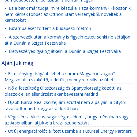
Ez a bank már tudja, mire készül a Tisza-kormány? - köszönik,
•
nem kérnek többet az Otthon Start versenyéből, növelték a
kamatokat
Bizarr baleset történt a budapesti metrón
•
A szervezők után a kormány is figyelmeztet: senki ne sétáljon
•
át a Dunán a Sziget Fesztiválra
Életveszélyes gyalog átkelni a Dunán a Sziget Fesztiválra
•
Ajánljuk még
Este tényleg drágább lehet az áram Magyarországon?
•
Megszólalt a szakértő, kiderült, mennyire reális az ötlet
Nő a feszültség Olaszország és Spanyolország között: az
•
olaszok ellen ellenőrzést akar bevezetni Madrid
Újabb Barca-Real csörte, ám ezúttal nem a pályán: a Citytől
•
távozó Rodriért megy az öldöklő harc
Véget ért a Vinícius-saga: végre kiderült, hogy a Realban vagy
•
az Arsenalban látjuk-e a brazil szupersztárt
Öt új energiatárolót állított üzembe a Futureal Energy Partners
•