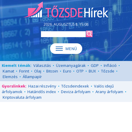
2026. AUGUSZTUS 8. 15:08
Kiemelt témák:
Választás
•
Üzemanyagárak
•
GDP
•
Infláció
•
Kamat
•
Forint
•
Olaj
•
Bitcoin
•
Euro
•
OTP
•
BUX
•
Tőzsde
•
Elemzés
•
Állampapír
Gyorslinkek:
Hazai részvény
•
Tőzsdeindexek
•
Valós idejű
árfolyamok
•
Határidős index
•
Deviza árfolyam
•
Arany árfolyam
•
Kriptovaluta árfolyam