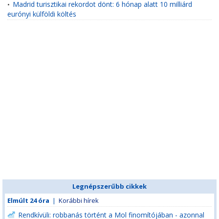
Madrid turisztikai rekordot dönt: 6 hónap alatt 10 milliárd
•
eurónyi külföldi költés
Legnépszerűbb cikkek
Elmúlt 24 óra
|
Korábbi hírek
Rendkívüli: robbanás történt a Mol finomítójában - azonnal