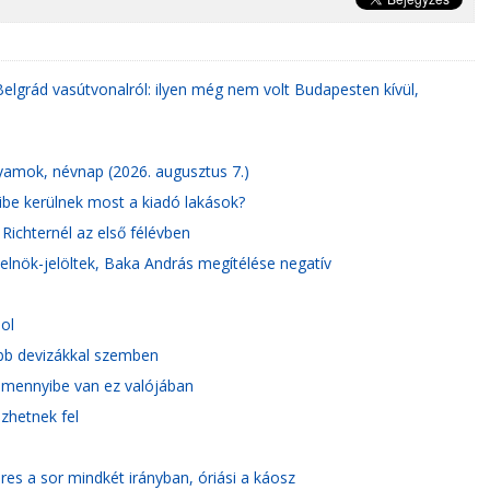
Belgrád vasútvonalról: ilyen még nem volt Budapesten kívül,
olyamok, névnap (2026. augusztus 7.)
ibe kerülnek most a kiadó lakások?
Richternél az első félévben
 elnök-jelöltek, Baka András megítélése negatív
ol
főbb devizákkal szemben
, mennyibe van ez valójában
ezhetnek fel
es a sor mindkét irányban, óriási a káosz