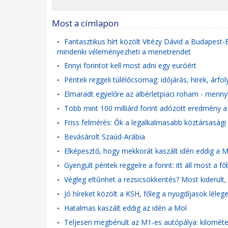
Most a címlapon
Fantasztikus hírt közölt Vitézy Dávid a Budapest-
•
mindenki véleményezheti a menetrendet
Ennyi forintot kell most adni egy euróért
•
Péntek reggeli túlélőcsomag: időjárás, hírek, árf
•
Elmaradt egyelőre az albérletpiaci roham - menny
•
Több mint 100 milliárd forint adózott eredmény a 
•
Friss felmérés: Ők a legalkalmasabb köztársasági
•
Bevásárolt Szaúd-Arábia
•
Elképesztő, hogy mekkorát kaszált idén eddig a M
•
Gyengült péntek reggelre a forint: itt áll most a 
•
Végleg eltűnhet a rezsicsökkentés? Most kiderült
•
Jó híreket közölt a KSH, főleg a nyugdíjasok léleg
•
Hatalmas kaszált eddig az idén a Mol
•
Teljesen megbénult az M1-es autópálya: kilométer
•