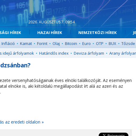
2026. AUGUSZTUS 7. 09:54
ÁGI HÍREK
HAZAI HÍREK
NEMZETKÖZI HÍREK
J
Infláció
•
Kamat
•
Forint
•
Olaj
•
Bitcoin
•
Euro
•
OTP
•
BUX
•
Tőzsde
s idejű árfolyamok
•
Határidős index
•
Deviza árfolyam
•
Arany árfolya
jdzsánban?
ezete versenyhatóságainak éves elnöki találkozóját. Az eseményen
al elnöke is, aki kétoldalú megállapodást írt alá az azeri és az
.
ás az eredeti oldalon »