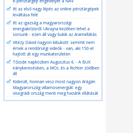
e-pénztárgép engedélyét a NAV
Itt az első nagy lépés az online pénztárgépek
leváltása felé
Itt az igazság a magyarországi
energiakrízisről: Ukrajna kezében lehet a
sorsunk - ezen áll vagy bukik az áramellátás
Vitézy Dávid nagyon kibukott: semmit nem
érnek a rendőrségi videók - van, aki 150-el
hajtott át egy munkaterületen
Tőzsde napközben Augusztus 6. - A BUX
iránykeresésben, a MOL és a Richter zöldben
áll
Kiderült, honnan vesz most nagyon drágán
Magyarország villamosenergiát: egy
visegrádi ország menti meg hazánk ellátását