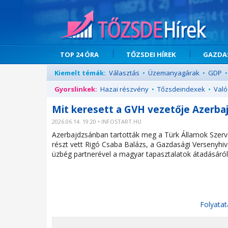
TOP 24 ÓRA
TŐZSDEI HÍREK
GAZDAS
Kiemelt témák:
Választás
•
Üzemanyagárak
•
GDP
•
Gyorslinkek:
Hazai részvény
•
Tőzsdeindexek
•
Való
Mit keresett a GVH vezetője Azerba
2026.06.14. 19:20 • INFOSTART.HU
Azerbajdzsánban tartották meg a Türk Államok Szerv
részt vett Rigó Csaba Balázs, a Gazdasági Versenyhivat
üzbég partnerével a magyar tapasztalatok átadásáról
Folyatat