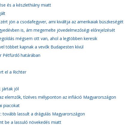
ése és a készlethiány miatt
ált
rt jön a csodafegyver, ami kiváltja az amerikaiak büszkeségét
negyedévben is, ám megemelte jövedelmezőségi előrejelzését
 megoldás mégsem ott van, ahol a legtöbben keresik
ivel többet kapnak a vevők Budapesten kívül
ár Pétfürdő határában
t el a Richter
jártak jól
az elemzők, tízéves mélyponton az infláció Magyarországon
ai piacokat
at: tovább lassult a drágulás Magyarországon
ent be a lassuló növekedés miatt