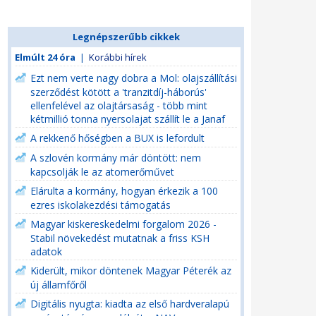
Legnépszerűbb cikkek
Elmúlt 24 óra
|
Korábbi hírek
Ezt nem verte nagy dobra a Mol: olajszállítási
szerződést kötött a 'tranzitdíj-háborús'
ellenfelével az olajtársaság - több mint
kétmillió tonna nyersolajat szállít le a Janaf
A rekkenő hőségben a BUX is lefordult
A szlovén kormány már döntött: nem
kapcsolják le az atomerőművet
Elárulta a kormány, hogyan érkezik a 100
ezres iskolakezdési támogatás
Magyar kiskereskedelmi forgalom 2026 -
Stabil növekedést mutatnak a friss KSH
adatok
Kiderült, mikor döntenek Magyar Péterék az
új államfőről
Digitális nyugta: kiadta az első hardveralapú