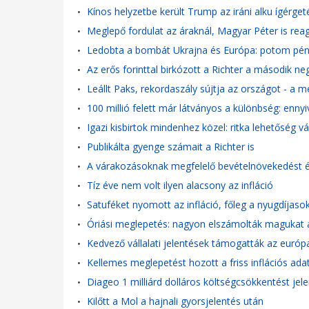
Kínos helyzetbe került Trump az iráni alku ígérget
•
Meglepő fordulat az áraknál, Magyar Péter is reag
•
Ledobta a bombát Ukrajna és Európa: potom pénzé
•
Az erős forinttal birkózott a Richter a második 
•
Leállt Paks, rekordaszály sújtja az országot - a
•
100 millió felett már látványos a különbség: enny
•
Igazi kisbirtok mindenhez közel: ritka lehetőség v
•
Publikálta gyenge számait a Richter is
•
A várakozásoknak megfelelő bevételnövekedést ér
•
Tíz éve nem volt ilyen alacsony az infláció
•
Satuféket nyomott az infláció, főleg a nyugdíjasok 
•
Óriási meglepetés: nagyon elszámolták magukat 
•
Kedvező vállalati jelentések támogatták az európ
•
Kellemes meglepetést hozott a friss inflációs ad
•
Diageo 1 milliárd dolláros költségcsökkentést jel
•
Kilőtt a Mol a hajnali gyorsjelentés után
•