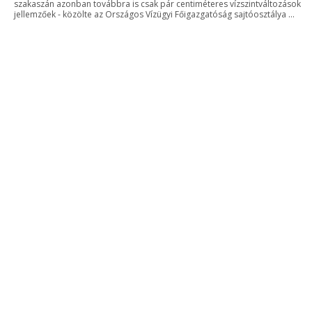
szakaszán azonban továbbra is csak pár centiméteres vízszintváltozások
jellemzőek - közölte az Országos Vízügyi Főigazgatóság sajtóosztálya ...