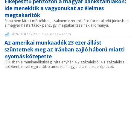
Elképesztő pénzözön a magyar bankszámlákon:
ide menekítik a vagyonukat az élelmes
megtakarítók
Soha nem látott mértékben, csaknem ezer milliárd forinttal nőtt júniusban
a magyar háztartások pénzügyi megtakarításainak állománya.
2026.08.07 17:20 • hu.euronews.com
Az amerikai munkaadók 23 ezer állást
szüntetnek meg az Iránban zajló háború miatti
nyomás közepette
Júliusban a munkanélküliségi ráta enyhén 4,2 százalékról 4,1 százalékra
csökkent, mivel egyre több amerikai hagyja el a munkaerőpiacot.