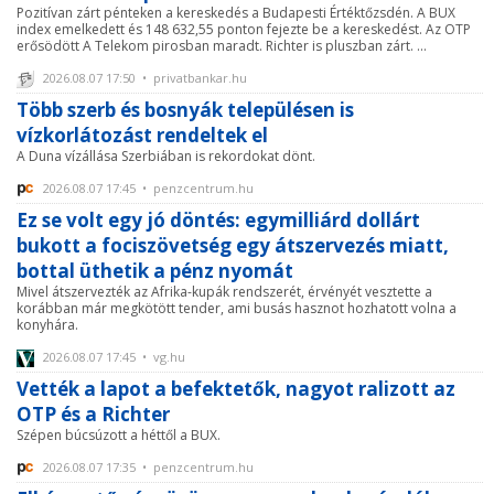
Pozitívan zárt pénteken a kereskedés a Budapesti Értéktőzsdén. A BUX
index emelkedett és 148 632,55 ponton fejezte be a kereskedést. Az OTP
erősödött A Telekom pirosban maradt. Richter is pluszban zárt. ...
2026.08.07 17:50 • privatbankar.hu
Több szerb és bosnyák településen is
vízkorlátozást rendeltek el
A Duna vízállása Szerbiában is rekordokat dönt.
2026.08.07 17:45 • penzcentrum.hu
Ez se volt egy jó döntés: egymilliárd dollárt
bukott a fociszövetség egy átszervezés miatt,
bottal üthetik a pénz nyomát
Mivel átszervezték az Afrika-kupák rendszerét, érvényét vesztette a
korábban már megkötött tender, ami busás hasznot hozhatott volna a
konyhára.
2026.08.07 17:45 • vg.hu
Vették a lapot a befektetők, nagyot ralizott az
OTP és a Richter
Szépen búcsúzott a héttől a BUX.
2026.08.07 17:35 • penzcentrum.hu