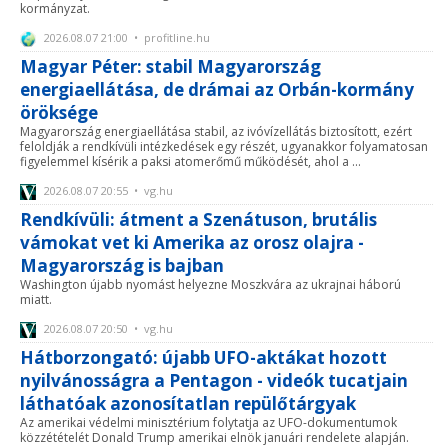
kormányzat.
2026.08.07 21:00 • profitline.hu
Magyar Péter: stabil Magyarország
energiaellátása, de drámai az Orbán-kormány
öröksége
Magyarország energiaellátása stabil, az ivóvízellátás biztosított, ezért
feloldják a rendkívüli intézkedések egy részét, ugyanakkor folyamatosan
figyelemmel kísérik a paksi atomerőmű működését, ahol a ...
2026.08.07 20:55 • vg.hu
Rendkívüli: átment a Szenátuson, brutális
vámokat vet ki Amerika az orosz olajra -
Magyarország is bajban
Washington újabb nyomást helyezne Moszkvára az ukrajnai háború
miatt.
2026.08.07 20:50 • vg.hu
Hátborzongató: újabb UFO-aktákat hozott
nyilvánosságra a Pentagon - videók tucatjain
láthatóak azonosítatlan repülőtárgyak
Az amerikai védelmi minisztérium folytatja az UFO-dokumentumok
közzétételét Donald Trump amerikai elnök januári rendelete alapján.