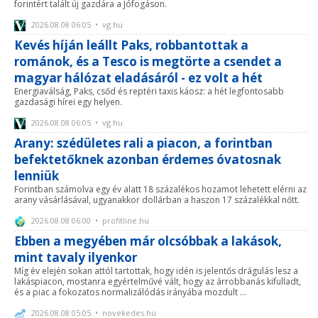
forintért talált új gazdára a Jófogáson.
2026.08.08 06:05 • vg.hu
Kevés híján leállt Paks, robbantottak a
románok, és a Tesco is megtörte a csendet a
magyar hálózat eladásáról - ez volt a hét
Energiaválság, Paks, csőd és reptéri taxis káosz: a hét legfontosabb
gazdasági hírei egy helyen.
2026.08.08 06:05 • vg.hu
Arany: szédületes rali a piacon, a forintban
befektetőknek azonban érdemes óvatosnak
lenniük
Forintban számolva egy év alatt 18 százalékos hozamot lehetett elérni az
arany vásárlásával, ugyanakkor dollárban a haszon 17 százalékkal nőtt.
2026.08.08 06:00 • profitline.hu
Ebben a megyében már olcsóbbak a lakások,
mint tavaly ilyenkor
Míg év elején sokan attól tartottak, hogy idén is jelentős drágulás lesz a
lakáspiacon, mostanra egyértelművé vált, hogy az árrobbanás kifulladt,
és a piac a fokozatos normalizálódás irányába mozdult ...
2026.08.08 05:05 • novekedes.hu