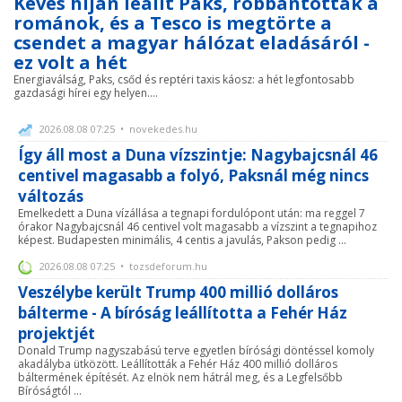
Kevés híján leállt Paks, robbantottak a
románok, és a Tesco is megtörte a
csendet a magyar hálózat eladásáról -
ez volt a hét
Energiaválság, Paks, csőd és reptéri taxis káosz: a hét legfontosabb
gazdasági hírei egy helyen....
2026.08.08 07:25 • novekedes.hu
Így áll most a Duna vízszintje: Nagybajcsnál 46
centivel magasabb a folyó, Paksnál még nincs
változás
Emelkedett a Duna vízállása a tegnapi fordulópont után: ma reggel 7
órakor Nagybajcsnál 46 centivel volt magasabb a vízszint a tegnapihoz
képest. Budapesten minimális, 4 centis a javulás, Pakson pedig ...
2026.08.08 07:25 • tozsdeforum.hu
Veszélybe került Trump 400 millió dolláros
bálterme - A bíróság leállította a Fehér Ház
projektjét
Donald Trump nagyszabású terve egyetlen bírósági döntéssel komoly
akadályba ütközött. Leállították a Fehér Ház 400 millió dolláros
báltermének építését. Az elnök nem hátrál meg, és a Legfelsőbb
Bíróságtól ...