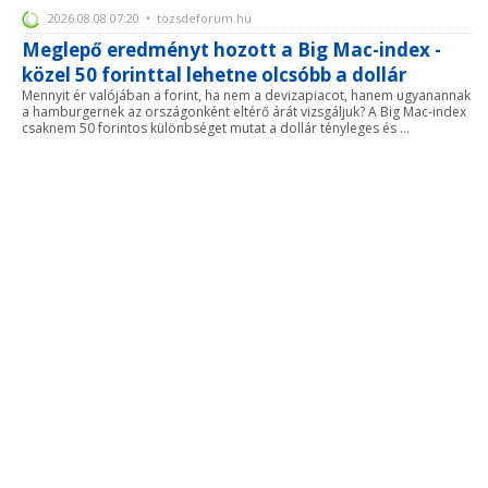
2026.08.08 07:20 • tozsdeforum.hu
Meglepő eredményt hozott a Big Mac-index -
közel 50 forinttal lehetne olcsóbb a dollár
Mennyit ér valójában a forint, ha nem a devizapiacot, hanem ugyanannak
a hamburgernek az országonként eltérő árát vizsgáljuk? A Big Mac-index
csaknem 50 forintos különbséget mutat a dollár tényleges és ...