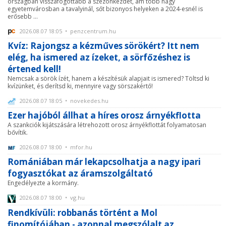
országban visszafogottabb a szezonkezdet, ám több nagy
egyetemvárosban a tavalyinál, sőt bizonyos helyeken a 2024-esnél is
erősebb ...
2026.08.07 18:05 • penzcentrum.hu
Kvíz: Rajongsz a kézműves sörökért? Itt nem
elég, ha ismered az ízeket, a sörfőzéshez is
értened kell!
Nemcsak a sörök ízét, hanem a készítésük alapjait is ismered? Töltsd ki
kvízünket, és derítsd ki, mennyire vagy sörszakértő!
2026.08.07 18:05 • novekedes.hu
Ezer hajóból állhat a híres orosz árnyékflotta
A szankciók kijátszására létrehozott orosz árnyékflottát folyamatosan
bővítik.
2026.08.07 18:00 • mfor.hu
Romániában már lekapcsolhatja a nagy ipari
fogyasztókat az áramszolgáltató
Engedélyezte a kormány.
2026.08.07 18:00 • vg.hu
Rendkívüli: robbanás történt a Mol
finomítójában - azonnal megszólalt az