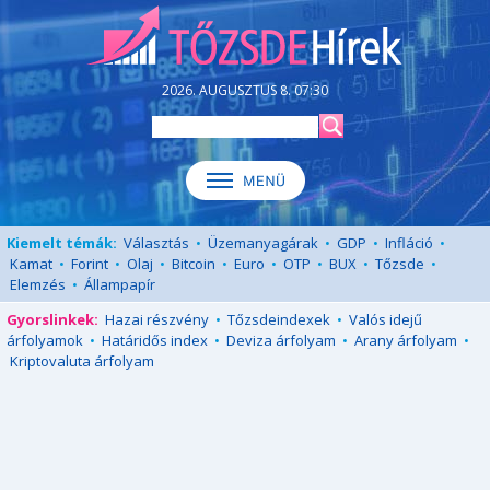
2026. AUGUSZTUS 8. 07:30
Kiemelt témák:
Választás
•
Üzemanyagárak
•
GDP
•
Infláció
•
Kamat
•
Forint
•
Olaj
•
Bitcoin
•
Euro
•
OTP
•
BUX
•
Tőzsde
•
Elemzés
•
Állampapír
Gyorslinkek:
Hazai részvény
•
Tőzsdeindexek
•
Valós idejű
árfolyamok
•
Határidős index
•
Deviza árfolyam
•
Arany árfolyam
•
Kriptovaluta árfolyam