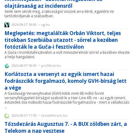
olajtársaság az incidensről
Senki sem sérült meg, a lakosságot viszont arra kérik, egyelőre ne
tartózkodjanak a szabadban.
2026.08.07 18:00 • vg.hu
Meglepetés: megtalálták Orbán Viktort, teljes
titokban Szerbiába utazott - sörrel a kezében
fotózták le a Guča-i fesztiválon
A Guča-i trombitafesztiválon a volt miniszterelnök sörrel a kezében élvezte
a helyi hangulatot.
2026.08.07 18:00 • profitline.hu
Korlátozta a versenyt az egyik ismert hazai
fodrászcikk forgalmazó, komoly GVH-bírság lett
a vége
A Gazdasági Versenyhivatal (GVH) több mint 68 millió forint
versenyfelügyeleti bírságot szabott ki a Hair-Line Kft.-re - az egyik ismert,
évtizedek óta működő hazai fodrászcikk forgalmazóra - mert a vállalkozás
...
2026.08.07 17:50 • tozsdeforum.hu
Tőzsdezárás Augusztus 7. - A BUX zöldben zárt, a
Telekom a nap vesztese