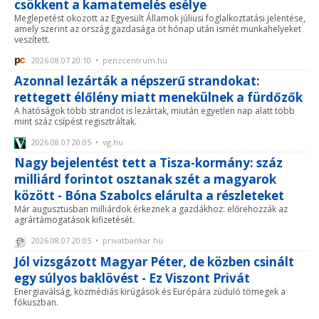
csökkent a kamatemelés esélye
Meglepetést okozott az Egyesült Államok júliusi foglalkoztatási jelentése,
amely szerint az ország gazdasága öt hónap után ismét munkahelyeket
veszített.
2026.08.07 20:10 • penzcentrum.hu
Azonnal lezárták a népszerű strandokat:
rettegett élőlény miatt menekülnek a fürdőzők
A hatóságok több strandot is lezártak, miután egyetlen nap alatt több
mint száz csípést regisztráltak.
2026.08.07 20:05 • vg.hu
Nagy bejelentést tett a Tisza-kormány: száz
milliárd forintot osztanak szét a magyarok
között - Bóna Szabolcs elárulta a részleteket
Már augusztusban milliárdok érkeznek a gazdákhoz: előrehozzák az
agrártámogatások kifizetését.
2026.08.07 20:05 • privatbankar.hu
Jól vizsgázott Magyar Péter, de közben csinált
egy súlyos baklövést - Ez Viszont Privát
Energiaválság, közmédiás kirúgások és Európára zúduló tömegek a
fókuszban.