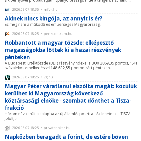
siklóernyővel próbált átjutni Spanyolországba, de a tengerbe zuhant. ...
2026.08.07 18:35 • mfor.hu
Akinek nincs bingója, az annyit is ér?
Ez még nem a működő és emberséges Magyarország.
2026.08.07 18:25 • penzcentrum.hu
Robbantott a magyar tőzsde: elképesztő
magasságokba lőttek ki a hazai részvények
pénteken
A Budapesti Értéktőzsde (BÉT) részvényindexe, a BUX 2069,35 pontos, 1,41
százalékos emelkedéssel 148 632,55 ponton zárt pénteken.
2026.08.07 18:25 • vg.hu
Magyar Péter váratlanul elszólta magát: közülük
kerülhet ki Magyarország következő
köztársasági elnöke - szombat dönthet a Tisza-
frakció
Három név került a kalapba az új államfői posztra - ők lehetnek a TISZA
jelöltjei.
2026.08.07 18:25 • privatbankar.hu
Napközben beragadt a forint, de estére bőven