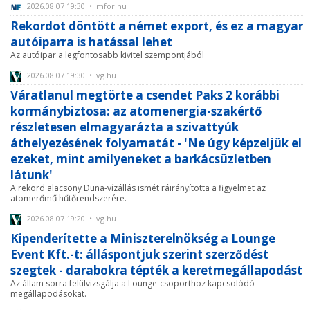
2026.08.07 19:30 • mfor.hu
Rekordot döntött a német export, és ez a magyar
autóiparra is hatással lehet
Az autóipar a legfontosabb kivitel szempontjából
2026.08.07 19:30 • vg.hu
Váratlanul megtörte a csendet Paks 2 korábbi
kormánybiztosa: az atomenergia-szakértő
részletesen elmagyarázta a szivattyúk
áthelyezésének folyamatát - 'Ne úgy képzeljük el
ezeket, mint amilyeneket a barkácsüzletben
látunk'
A rekord alacsony Duna-vízállás ismét ráirányította a figyelmet az
atomerőmű hűtőrendszerére.
2026.08.07 19:20 • vg.hu
Kipenderítette a Miniszterelnökség a Lounge
Event Kft.-t: álláspontjuk szerint szerződést
szegtek - darabokra tépték a keretmegállapodást
Az állam sorra felülvizsgálja a Lounge-csoporthoz kapcsolódó
megállapodásokat.