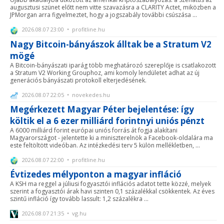
augusztusi szünet előtt nem vitte szavazásra a CLARITY Actet, miközben a
JPMorgan arra figyelmeztet, hogy a jogszabály további csúszása ...
2026.08.07 23:00 • profitline.hu
Nagy Bitcoin-bányászok álltak be a Stratum V2
mögé
A Bitcoin-bányászati iparág több meghatározó szereplője is csatlakozott
a Stratum V2 Working Grouphoz, ami komoly lendületet adhat az új
generációs bányászati protokoll elterjedésének.
2026.08.07 22:05 • novekedes.hu
Megérkezett Magyar Péter bejelentése: így
költik el a 6 ezer milliárd forintnyi uniós pénzt
A 6000 milliárd forint európai uniós forrás át fogja alakítani
Magyarországot - jelentette ki a miniszterelnök a Facebook-oldalára ma
este feltöltött videóban. Az intézkedési terv 5 külön mellékletben, ...
2026.08.07 22:00 • profitline.hu
Évtizedes mélyponton a magyar infláció
A KSH ma reggel a júliusi fogyasztói inflációs adatot tette közzé, melyek
szerint a fogyasztói árak havi szinten 0,1 százalékkal csökkentek. Az éves
szintű infláció így tovább lassult: 1,2 százalékra ...
2026.08.07 21:35 • vg.hu