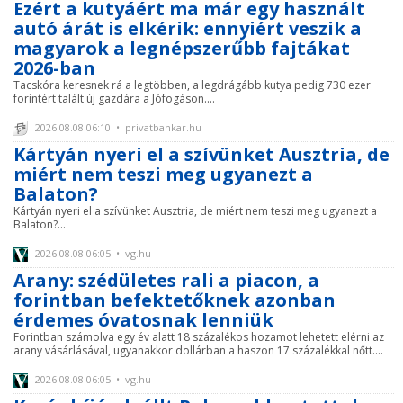
Ezért a kutyáért ma már egy használt
autó árát is elkérik: ennyiért veszik a
magyarok a legnépszerűbb fajtákat
2026-ban
Tacskóra keresnek rá a legtöbben, a legdrágább kutya pedig 730 ezer
forintért talált új gazdára a Jófogáson....
2026.08.08 06:10 • privatbankar.hu
Kártyán nyeri el a szívünket Ausztria, de
miért nem teszi meg ugyanezt a
Balaton?
Kártyán nyeri el a szívünket Ausztria, de miért nem teszi meg ugyanezt a
Balaton?...
2026.08.08 06:05 • vg.hu
Arany: szédületes rali a piacon, a
forintban befektetőknek azonban
érdemes óvatosnak lenniük
Forintban számolva egy év alatt 18 százalékos hozamot lehetett elérni az
arany vásárlásával, ugyanakkor dollárban a haszon 17 százalékkal nőtt....
2026.08.08 06:05 • vg.hu