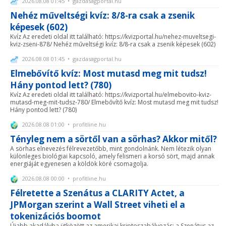
2026.08.08 01:45 • gazdasagportal.hu
Nehéz műveltségi kvíz: 8/8-ra csak a zsenik
képesek (602)
Kvíz Az eredeti oldal itt található: https://kvizportal.hu/nehez-muveltsegi-
kviz-zseni-878/ Nehéz műveltségi kvíz: 8/8-ra csak a zsenik képesek (602)
2026.08.08 01:45 • gazdasagportal.hu
Elmebővítő kvíz: Most mutasd meg mit tudsz!
Hány pontod lett? (780)
Kvíz Az eredeti oldal itt található: https://kvizportal.hu/elmebovito-kviz-
mutasd-meg-mit-tudsz-780/ Elmebővítő kvíz: Most mutasd meg mit tudsz!
Hány pontod lett? (780)
2026.08.08 01:00 • profitline.hu
Tényleg nem a sörtől van a sörhas? Akkor mitől?
A sörhas elnevezés félrevezetőbb, mint gondolnánk. Nem létezik olyan
különleges biológiai kapcsoló, amely felismeri a korsó sört, majd annak
energiáját egyenesen a köldök köré csomagolja.
2026.08.08 00:00 • profitline.hu
Félretette a Szenátus a CLARITY Actet, a
JPMorgan szerint a Wall Street viheti el a
tokenizációs boomot
Újabb akadályba ütközött az amerikai kriptoszabályozás: a Szenátus az