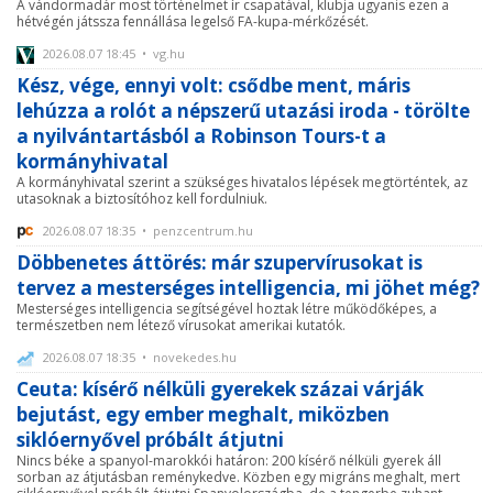
A vándormadár most történelmet ír csapatával, klubja ugyanis ezen a
hétvégén játssza fennállása legelső FA-kupa-mérkőzését.
2026.08.07 18:45 • vg.hu
Kész, vége, ennyi volt: csődbe ment, máris
lehúzza a rolót a népszerű utazási iroda - törölte
a nyilvántartásból a Robinson Tours-t a
kormányhivatal
A kormányhivatal szerint a szükséges hivatalos lépések megtörténtek, az
utasoknak a biztosítóhoz kell fordulniuk.
2026.08.07 18:35 • penzcentrum.hu
Döbbenetes áttörés: már szupervírusokat is
tervez a mesterséges intelligencia, mi jöhet még?
Mesterséges intelligencia segítségével hoztak létre működőképes, a
természetben nem létező vírusokat amerikai kutatók.
2026.08.07 18:35 • novekedes.hu
Ceuta: kísérő nélküli gyerekek százai várják
bejutást, egy ember meghalt, miközben
siklóernyővel próbált átjutni
Nincs béke a spanyol-marokkói határon: 200 kísérő nélküli gyerek áll
sorban az átjutásban reménykedve. Közben egy migráns meghalt, mert