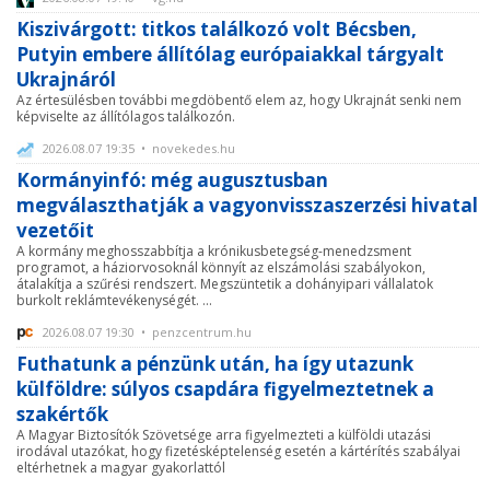
Kiszivárgott: titkos találkozó volt Bécsben,
Putyin embere állítólag európaiakkal tárgyalt
Ukrajnáról
Az értesülésben további megdöbentő elem az, hogy Ukrajnát senki nem
képviselte az állítólagos találkozón.
2026.08.07 19:35 • novekedes.hu
Kormányinfó: még augusztusban
megválaszthatják a vagyonvisszaszerzési hivatal
vezetőit
A kormány meghosszabbítja a krónikusbetegség-menedzsment
programot, a háziorvosoknál könnyít az elszámolási szabályokon,
átalakítja a szűrési rendszert. Megszüntetik a dohányipari vállalatok
burkolt reklámtevékenységét. ...
2026.08.07 19:30 • penzcentrum.hu
Futhatunk a pénzünk után, ha így utazunk
külföldre: súlyos csapdára figyelmeztetnek a
szakértők
A Magyar Biztosítók Szövetsége arra figyelmezteti a külföldi utazási
irodával utazókat, hogy fizetésképtelenség esetén a kártérítés szabályai
eltérhetnek a magyar gyakorlattól