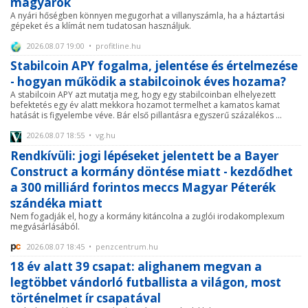
magyarok
A nyári hőségben könnyen megugorhat a villanyszámla, ha a háztartási
gépeket és a klímát nem tudatosan használjuk.
2026.08.07 19:00 • profitline.hu
Stabilcoin APY fogalma, jelentése és értelmezése
- hogyan működik a stabilcoinok éves hozama?
A stabilcoin APY azt mutatja meg, hogy egy stabilcoinban elhelyezett
befektetés egy év alatt mekkora hozamot termelhet a kamatos kamat
hatását is figyelembe véve. Bár első pillantásra egyszerű százalékos ...
2026.08.07 18:55 • vg.hu
Rendkívüli: jogi lépéseket jelentett be a Bayer
Construct a kormány döntése miatt - kezdődhet
a 300 milliárd forintos meccs Magyar Péterék
szándéka miatt
Nem fogadják el, hogy a kormány kitáncolna a zuglói irodakomplexum
megvásárlásából.
2026.08.07 18:45 • penzcentrum.hu
18 év alatt 39 csapat: alighanem megvan a
legtöbbet vándorló futballista a világon, most
történelmet ír csapatával