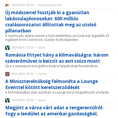
2026.08.07 20:35 • penzcentrum.hu
Új módszerrel fosztják ki a gyanútlan
lakástulajdonosokat: 600 milliós
csalássorozatot állítottak meg az utolsó
pillanatban
A nyomozás adatai szerint a bűncselekmény-sorozat már legalább 25
ingatlant érint Csömörön, Szadán és Budapesten.
2026.08.07 20:35 • vg.hu
Románia fittyet hány a klímaválságra: három
szénerőművet is beizzít az esti csúcs miatt
Újra a szennyező energiaforrásokra fanyalodnak Romániában.
2026.08.07 20:30 • ma.hu
A Miniszterelnökség felmondta a Lounge
Eventtel kötött keretszerződését
A kormányváltás után azonban a Lounge körül megváltozott a helyzet.
2026.08.07 20:20 • vg.hu
Megjött a várva várt adat a tengerentúlról:
fogy a lendület az amerikai gazdaságból,