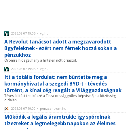
2026.08.07 19:05 • vg.hu
A Revolut tanácsot adott a megzavarodott
ügyfeleknek - ezért nem férnek hozzá sokan a
pénzükhöz
Örömre hidegzuhany a hirtelen nőtt óriástól.
2026.08.07 19:05 • vg.hu
Itt a totális fordulat: nem büntette meg a
kormányhivatal a szegedi BYD-t - tévedés
történt, a kínai cég reagált a Világgazdaságnak
Téves állítást tett közzé a Tisza országgyűlési képviselője a közösségi
oldalán.
2026.08.07 19:00 • penzcentrum.hu
Működik a legális áramtrükk: így spórolnak
tízezreket a legmelegebb napokon az élelmes