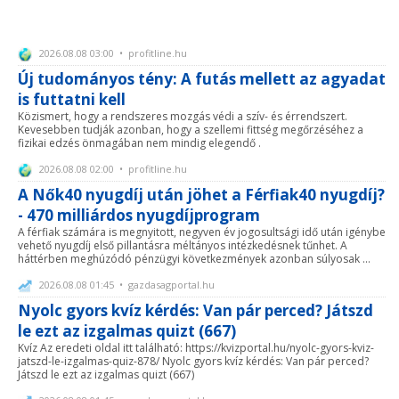
2026.08.08 03:00 • profitline.hu
Új tudományos tény: A futás mellett az agyadat
is futtatni kell
Közismert, hogy a rendszeres mozgás védi a szív- és érrendszert.
Kevesebben tudják azonban, hogy a szellemi fittség megőrzéséhez a
fizikai edzés önmagában nem mindig elegendő .
2026.08.08 02:00 • profitline.hu
A Nők40 nyugdíj után jöhet a Férfiak40 nyugdíj?
- 470 milliárdos nyugdíjprogram
A férfiak számára is megnyitott, negyven év jogosultsági idő után igénybe
vehető nyugdíj első pillantásra méltányos intézkedésnek tűnhet. A
háttérben meghúzódó pénzügyi következmények azonban súlyosak ...
2026.08.08 01:45 • gazdasagportal.hu
Nyolc gyors kvíz kérdés: Van pár perced? Játszd
le ezt az izgalmas quizt (667)
Kvíz Az eredeti oldal itt található: https://kvizportal.hu/nyolc-gyors-kviz-
jatszd-le-izgalmas-quiz-878/ Nyolc gyors kvíz kérdés: Van pár perced?
Játszd le ezt az izgalmas quizt (667)