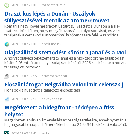
2026.08.07 20:00 • tozsdeforum.hu
Drasztikus lépés a Dunán - Uszályok
süllyesztésével mentik az atomerőművet
Románia négy, kővel megrakott uszályt süllyesztett a Dunába a Bala-
csatorna közelében, hogy megváltoztassák a folyó sodrását, és vizet
tereljenek a cernavodai atomerőmű hűtőrendszere felé. A rendkívüli ...
2026.08.07 20:00 • profitline.hu
Olajszállítási szerződést kötött a Janaf és a Mol
A horvát olajvezeték-üzemeltető Janaf és a Mol-csoport megállapodást
kötött 2,05 millió tonna nyersolaj szállításáról 2026-ra - közölte a horvát
társaság csütörtökön.
2026.08.07 19:55 • privatbankar.hu
Először látogat Belgrádba Volodimir Zelenszkij
Hónapokig húzódott a találkozó előkészítése.
2026.08.07 19:50 • novekedes.hu
Megérkezett a hidegfront - térképen a friss
helyzet
Megérkezett a várva várt enyhülés az ország területére, ennek nyomán a
legmagasabb nappali hőmérséklet holnap 29 és 34 fok között valószínű.
2026.08.07 19:40 • vg.hu