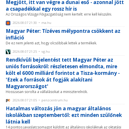
Megjött, itt van végre a dunai eső - azonnal jött
a csapadékkal egy rossz hír is
Az Országos Vízügyi Főigazgatóság nem kertelt: erre kell készülni.
2026.08.07 21:30 • ma.hu
Magyar Péter: Tízéves mélypontra csökkent az
infláció
De ez nem jelenti azt, hogy olcsóbbak lettek a termékek.
2026.08.07 21:25 • vg.hu
Rendkívüli bejelentést tett Magyar Péter az
uniós forrásokról: részletesen elmondta, mire
költ el 6000 milliárd forintot a Tisza-kormány -
'Ezek a források át fogják alakítani
Magyarországot'
Hosszasan sorolta a vállalásokat a miniszterelnök.
2026.08.07 21:05 • penzcentrum.hu
Hatalmas változás jön a magyar általános
iskolákban szeptembertől: ezt minden szülőnek
látnia kell
14 pontos javaslatcsomagot küldött az általános iskoláknak az oktatási