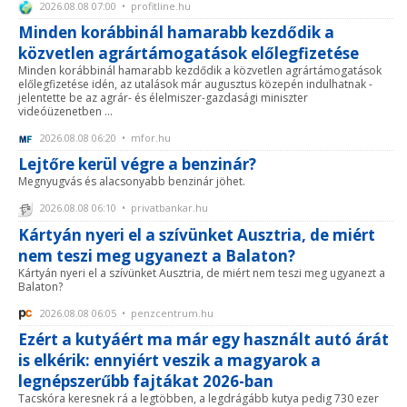
2026.08.08 07:00 • profitline.hu
Minden korábbinál hamarabb kezdődik a
közvetlen agrártámogatások előlegfizetése
Minden korábbinál hamarabb kezdődik a közvetlen agrártámogatások
előlegfizetése idén, az utalások már augusztus közepén indulhatnak -
jelentette be az agrár- és élelmiszer-gazdasági miniszter
videóüzenetben ...
2026.08.08 06:20 • mfor.hu
Lejtőre kerül végre a benzinár?
Megnyugvás és alacsonyabb benzinár jöhet.
2026.08.08 06:10 • privatbankar.hu
Kártyán nyeri el a szívünket Ausztria, de miért
nem teszi meg ugyanezt a Balaton?
Kártyán nyeri el a szívünket Ausztria, de miért nem teszi meg ugyanezt a
Balaton?
2026.08.08 06:05 • penzcentrum.hu
Ezért a kutyáért ma már egy használt autó árát
is elkérik: ennyiért veszik a magyarok a
legnépszerűbb fajtákat 2026-ban
Tacskóra keresnek rá a legtöbben, a legdrágább kutya pedig 730 ezer