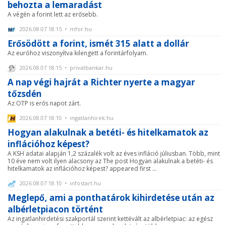
behozta a lemaradást
A végén a forint lett az erősebb.
2026.08.07 18:15 • mfor.hu
Erősödött a forint, ismét 315 alatt a dollár
Az euróhoz viszonyítva kilengett a forintárfolyam.
2026.08.07 18:15 • privatbankar.hu
A nap végi hajrát a Richter nyerte a magyar
tőzsdén
Az OTP is erős napot zárt.
2026.08.07 18:10 • ingatlanhirek.hu
Hogyan alakulnak a betéti- és hitelkamatok az
inflációhoz képest?
A KSH adatai alapján 1,2 százalék volt az éves infláció júliusban. Több, mint
10 éve nem volt ilyen alacsony az The post Hogyan alakulnak a betéti- és
hitelkamatok az inflációhoz képest? appeared first ...
2026.08.07 18:10 • infostart.hu
Meglepő, ami a ponthatárok kihirdetése után az
albérletpiacon történt
Az ingatlanhirdetési szakportál szerint kettévált az albérletpiac: az egész