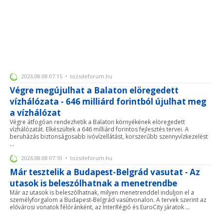
2026.08.08 07:15 • tozsdeforum.hu
Végre megújulhat a Balaton elöregedett
vízhálózata - 646 milliárd forintból újulhat meg
a vízhálózat
Végre átfogóan rendezhetik a Balaton környékének elöregedett
vízhálózatát. Elkészültek a 646 milliárd forintos fejlesztés tervei. A
beruházás biztonságosabb ivóvízellátást, korszerűbb szennyvízkezelést
...
2026.08.08 07:10 • tozsdeforum.hu
Már tesztelik a Budapest-Belgrád vasutat - Az
utasok is beleszólhatnak a menetrendbe
Már az utasok is beleszólhatnak, milyen menetrenddel induljon el a
személyforgalom a Budapest-Belgrád vasútvonalon. A tervek szerint az
elővárosi vonatok félóránként, az InterRégió és EuroCity járatok ...