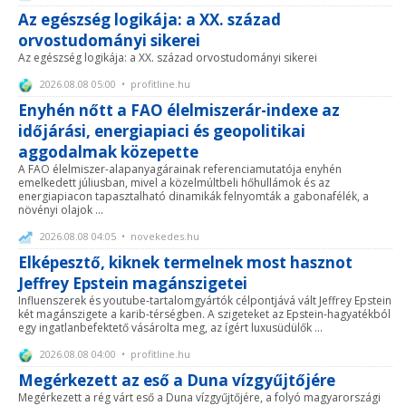
Az egészség logikája: a XX. század
orvostudományi sikerei
Az egészség logikája: a XX. század orvostudományi sikerei
2026.08.08 05:00 • profitline.hu
Enyhén nőtt a FAO élelmiszerár-indexe az
időjárási, energiapiaci és geopolitikai
aggodalmak közepette
A FAO élelmiszer-alapanyagárainak referenciamutatója enyhén
emelkedett júliusban, mivel a közelmúltbeli hőhullámok és az
energiapiacon tapasztalható dinamikák felnyomták a gabonafélék, a
növényi olajok ...
2026.08.08 04:05 • novekedes.hu
Elképesztő, kiknek termelnek most hasznot
Jeffrey Epstein magánszigetei
Influenszerek és youtube-tartalomgyártók célpontjává vált Jeffrey Epstein
két magánszigete a karib-térségben. A szigeteket az Epstein-hagyatékból
egy ingatlanbefektető vásárolta meg, az ígért luxusüdülők ...
2026.08.08 04:00 • profitline.hu
Megérkezett az eső a Duna vízgyűjtőjére
Megérkezett a rég várt eső a Duna vízgyűjtőjére, a folyó magyarországi