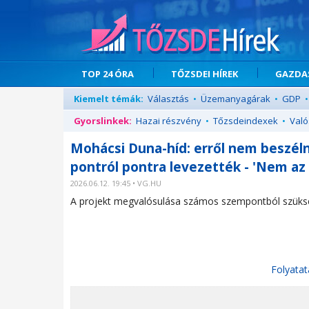
TOP 24 ÓRA
TŐZSDEI HÍREK
GAZDAS
Kiemelt témák:
Választás
•
Üzemanyagárak
•
GDP
•
Gyorslinkek:
Hazai részvény
•
Tőzsdeindexek
•
Való
Mohácsi Duna-híd: erről nem beszéln
pontról pontra levezették - 'Nem az
2026.06.12. 19:45 • VG.HU
A projekt megvalósulása számos szempontból szüksége
Folyatat