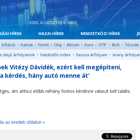
2026. AUGUSZTUS 8. 06:02
ÁGI HÍREK
HAZAI HÍREK
NEMZETKÖZI HÍREK
J
Infláció
•
Kamat
•
Forint
•
Olaj
•
Bitcoin
•
Euro
•
OTP
•
BUX
•
Tőzsde
s idejű árfolyamok
•
Határidős index
•
Deviza árfolyam
•
Arany árfolya
ek Vitézy Dávidék, ezért kell megépíteni,
 a kérdés, hány autó menne át'
s, ám ahhoz előbb néhány fontos kérdésre választ kell találni.
ás az eredeti oldalon »