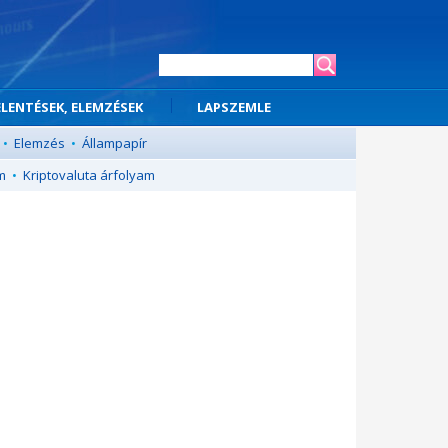
ELENTÉSEK, ELEMZÉSEK
LAPSZEMLE
•
Elemzés
•
Állampapír
m
•
Kriptovaluta árfolyam