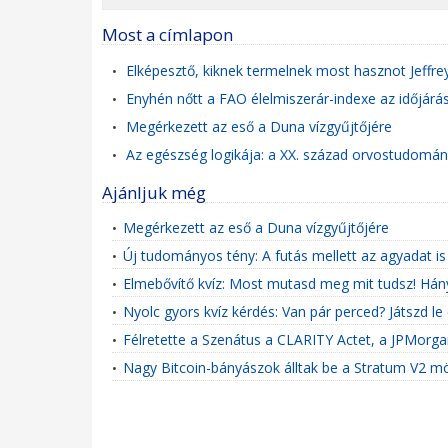
Most a címlapon
Elképesztő, kiknek termelnek most hasznot Jeffre
•
Enyhén nőtt a FAO élelmiszerár-indexe az időjárás
•
Megérkezett az eső a Duna vízgyűjtőjére
•
Az egészség logikája: a XX. század orvostudomány
•
Ajánljuk még
Megérkezett az eső a Duna vízgyűjtőjére
•
Új tudományos tény: A futás mellett az agyadat is f
•
Elmebővítő kvíz: Most mutasd meg mit tudsz! Hány
•
Nyolc gyors kvíz kérdés: Van pár perced? Játszd le 
•
Félretette a Szenátus a CLARITY Actet, a JPMorgan
•
Nagy Bitcoin-bányászok álltak be a Stratum V2 m
•