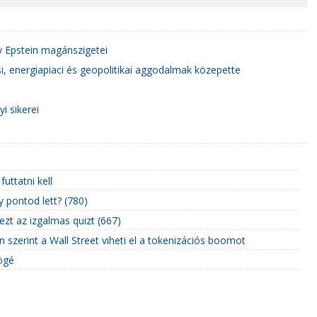
y Epstein magánszigetei
i, energiapiaci és geopolitikai aggodalmak közepette
i sikerei
uttatni kell
 pontod lett? (780)
ezt az izgalmas quizt (667)
 szerint a Wall Street viheti el a tokenizációs boomot
ögé