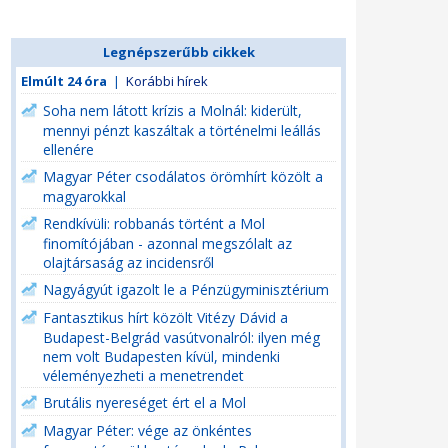
Legnépszerűbb cikkek
Elmúlt 24 óra
|
Korábbi hírek
Soha nem látott krízis a Molnál: kiderült,
mennyi pénzt kaszáltak a történelmi leállás
ellenére
Magyar Péter csodálatos örömhírt közölt a
magyarokkal
Rendkívüli: robbanás történt a Mol
finomítójában - azonnal megszólalt az
olajtársaság az incidensről
Nagyágyút igazolt le a Pénzügyminisztérium
Fantasztikus hírt közölt Vitézy Dávid a
Budapest-Belgrád vasútvonalról: ilyen még
nem volt Budapesten kívül, mindenki
véleményezheti a menetrendet
Brutális nyereséget ért el a Mol
Magyar Péter: vége az önkéntes