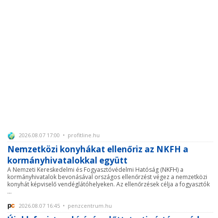
2026.08.07 17:00 • profitline.hu
Nemzetközi konyhákat ellenőriz az NKFH a
kormányhivatalokkal együtt
A Nemzeti Kereskedelmi és Fogyasztóvédelmi Hatóság (NKFH) a
kormányhivatalok bevonásával országos ellenőrzést végez a nemzetközi
konyhát képviselő vendéglátóhelyeken. Az ellenőrzések célja a fogyasztók
...
2026.08.07 16:45 • penzcentrum.hu