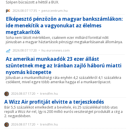
Szépen búcsúzott a héttől a BUX.
2026.08.07 17:35 • penzcentrum.hu
Elképesztő pénzözön a magyar bankszámlákon:
ide menekítik a vagyonukat az élelmes
megtakarítók
Soha nem látott mértékben, csaknem ezer milliárd forinttal nőtt
júniusban a magyar háztartások pénzügyi megtakarításainak állománya.
2026.08.07 17:20 • hu.euronews.com
Az amerikai munkaadók 23 ezer állást
szüntetnek meg az Iránban zajló háború miatti
nyomás közepette
Júliusban a munkanélküliségi ráta enyhén 4,2 százalékról 4,1 százalékra
csökkent, mivel egyre több amerikai hagyja el a munkaerőpiacot.
2026.08.07 17:20 • trendfm.hu
A Wizz Air profitját elvitte a terjeszkedés
Bár 5,5 százalékot emelkedett a bevétele, és 25 százalékkal több utas
repült a Wizz Air-rel, így is 200 millió eurós veszteséget produkált a cég a
2. negyedévben.
2026.08.07 17:20 • trendfm.hu