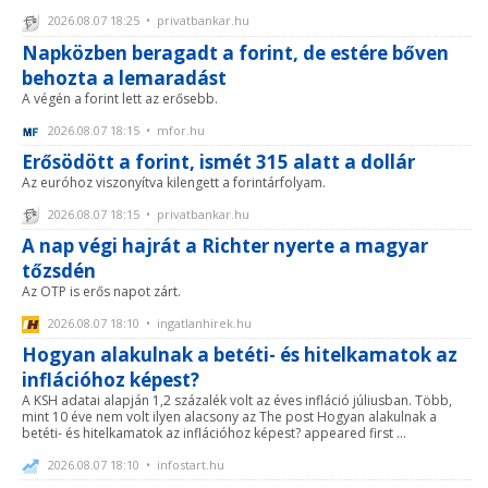
2026.08.07 18:25 • privatbankar.hu
Napközben beragadt a forint, de estére bőven
behozta a lemaradást
A végén a forint lett az erősebb.
2026.08.07 18:15 • mfor.hu
Erősödött a forint, ismét 315 alatt a dollár
Az euróhoz viszonyítva kilengett a forintárfolyam.
2026.08.07 18:15 • privatbankar.hu
A nap végi hajrát a Richter nyerte a magyar
tőzsdén
Az OTP is erős napot zárt.
2026.08.07 18:10 • ingatlanhirek.hu
Hogyan alakulnak a betéti- és hitelkamatok az
inflációhoz képest?
A KSH adatai alapján 1,2 százalék volt az éves infláció júliusban. Több,
mint 10 éve nem volt ilyen alacsony az The post Hogyan alakulnak a
betéti- és hitelkamatok az inflációhoz képest? appeared first ...
2026.08.07 18:10 • infostart.hu