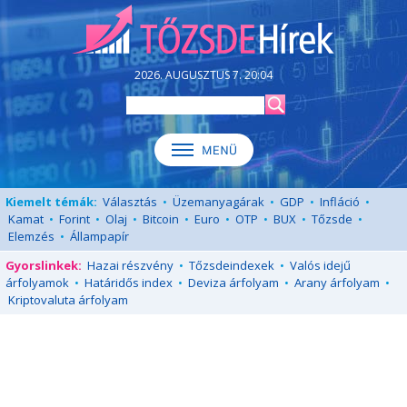
2026. AUGUSZTUS 7. 20:04
Kiemelt témák:
Választás
•
Üzemanyagárak
•
GDP
•
Infláció
•
Kamat
•
Forint
•
Olaj
•
Bitcoin
•
Euro
•
OTP
•
BUX
•
Tőzsde
•
Elemzés
•
Állampapír
Gyorslinkek:
Hazai részvény
•
Tőzsdeindexek
•
Valós idejű
árfolyamok
•
Határidős index
•
Deviza árfolyam
•
Arany árfolyam
•
Kriptovaluta árfolyam