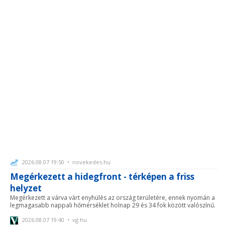
2026.08.07 19:50 • novekedes.hu
Megérkezett a hidegfront - térképen a friss
helyzet
Megérkezett a várva várt enyhülés az ország területére, ennek nyomán a
legmagasabb nappali hőmérséklet holnap 29 és 34 fok között valószínű.
2026.08.07 19:40 • vg.hu