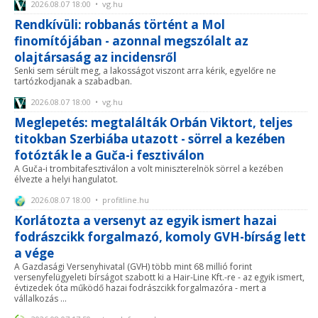
2026.08.07 18:00 • vg.hu
Rendkívüli: robbanás történt a Mol
finomítójában - azonnal megszólalt az
olajtársaság az incidensről
Senki sem sérült meg, a lakosságot viszont arra kérik, egyelőre ne
tartózkodjanak a szabadban.
2026.08.07 18:00 • vg.hu
Meglepetés: megtalálták Orbán Viktort, teljes
titokban Szerbiába utazott - sörrel a kezében
fotózták le a Guča-i fesztiválon
A Guča-i trombitafesztiválon a volt miniszterelnök sörrel a kezében
élvezte a helyi hangulatot.
2026.08.07 18:00 • profitline.hu
Korlátozta a versenyt az egyik ismert hazai
fodrászcikk forgalmazó, komoly GVH-bírság lett
a vége
A Gazdasági Versenyhivatal (GVH) több mint 68 millió forint
versenyfelügyeleti bírságot szabott ki a Hair-Line Kft.-re - az egyik ismert,
évtizedek óta működő hazai fodrászcikk forgalmazóra - mert a
vállalkozás ...