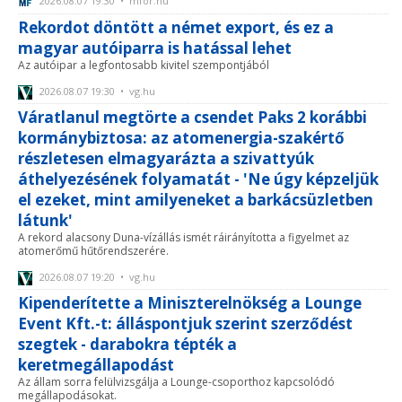
2026.08.07 19:30 • mfor.hu
Rekordot döntött a német export, és ez a
magyar autóiparra is hatással lehet
Az autóipar a legfontosabb kivitel szempontjából
2026.08.07 19:30 • vg.hu
Váratlanul megtörte a csendet Paks 2 korábbi
kormánybiztosa: az atomenergia-szakértő
részletesen elmagyarázta a szivattyúk
áthelyezésének folyamatát - 'Ne úgy képzeljük
el ezeket, mint amilyeneket a barkácsüzletben
látunk'
A rekord alacsony Duna-vízállás ismét ráirányította a figyelmet az
atomerőmű hűtőrendszerére.
2026.08.07 19:20 • vg.hu
Kipenderítette a Miniszterelnökség a Lounge
Event Kft.-t: álláspontjuk szerint szerződést
szegtek - darabokra tépték a
keretmegállapodást
Az állam sorra felülvizsgálja a Lounge-csoporthoz kapcsolódó
megállapodásokat.