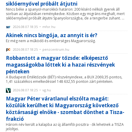
siklóernyővel próbált átjutni
Nincs béke a spanyol-marokkói határon: 200 kísérő nélküli gyerek áll
sorban az átjutásban reménykedve. Közben egy migráns meghalt, mert
siklóernyővel próbált átjutni Spanyolországba, de a tengerbe zuhant. ...
2026.08.07 18:35 • mfor.hu
Akinek nincs bingója, az annyit is ér?
Ez még nem a működő és emberséges Magyarország.
2026.08.07 18:25 • penzcentrum.hu
Robbantott a magyar tőzsde: elképesztő
magasságokba lőttek ki a hazai részvények
pénteken
A Budapesti Értéktőzsde (BÉT) részvényindexe, a BUX 2069,35 pontos,
1,41 százalékos emelkedéssel 148 632,55 ponton zárt pénteken.
2026.08.07 18:25 • vg.hu
Magyar Péter váratlanul elszólta magát:
közülük kerülhet ki Magyarország következő
köztársasági elnöke - szombat dönthet a Tisza-
frakció
Három név került a kalapba az új államfői posztra - ők lehetnek a TISZA
jelöltjei.