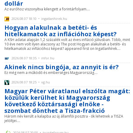
dollár
Az euróhoz viszonyítva kilengett a forintárfolyam....
2026.08.07 18:10 • ingatlanhirek.hu
Hogyan alakulnak a betéti- és
hitelkamatok az inflációhoz képest?
A KSH adatai alapján 1,2 százalék volt az éves infláció júliusban. Több, mint
10 éve nem volt ilyen alacsony az The post Hogyan alakulnak a betéti- és
hitelkamatok az inflációhoz képest? appeared first on Ingatlanhírek....
2026.08.07 18:35 • mfor.hu
Akinek nincs bingója, az annyit is ér?
Ez még nem a működő és emberséges Magyarország....
2026.08.07 18:25 • vg.hu
Magyar Péter váratlanul elszólta magát:
közülük kerülhet ki Magyarország
következő köztársasági elnöke -
szombat dönthet a Tisza-frakció
Három név került a kalapba az új államfői posztra - ők lehetnek a TISZA
jelöltjei....
2026.08.07 20:00 • tozsdeforum.hu