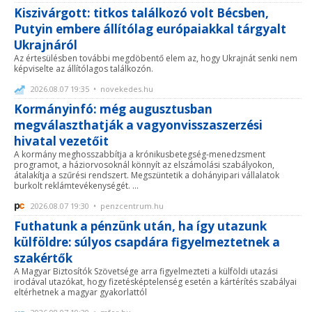
Kiszivárgott: titkos találkozó volt Bécsben,
Putyin embere állítólag európaiakkal tárgyalt
Ukrajnáról
Az értesülésben további megdöbentő elem az, hogy Ukrajnát senki nem
képviselte az állítólagos találkozón.
2026.08.07 19:35 • novekedes.hu
Kormányinfó: még augusztusban
megválaszthatják a vagyonvisszaszerzési
hivatal vezetőit
A kormány meghosszabbítja a krónikusbetegség-menedzsment
programot, a háziorvosoknál könnyít az elszámolási szabályokon,
átalakítja a szűrési rendszert. Megszüntetik a dohányipari vállalatok
burkolt reklámtevékenységét. ...
2026.08.07 19:30 • penzcentrum.hu
Futhatunk a pénzünk után, ha így utazunk
külföldre: súlyos csapdára figyelmeztetnek a
szakértők
A Magyar Biztosítók Szövetsége arra figyelmezteti a külföldi utazási
irodával utazókat, hogy fizetésképtelenség esetén a kártérítés szabályai
eltérhetnek a magyar gyakorlattól