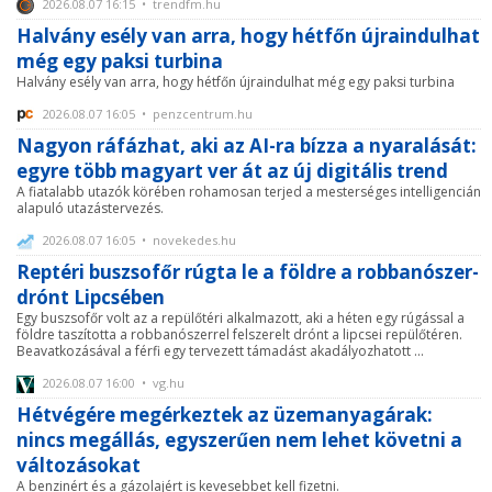
2026.08.07 16:15 • trendfm.hu
Halvány esély van arra, hogy hétfőn újraindulhat
még egy paksi turbina
Halvány esély van arra, hogy hétfőn újraindulhat még egy paksi turbina
2026.08.07 16:05 • penzcentrum.hu
Nagyon ráfázhat, aki az AI-ra bízza a nyaralását:
egyre több magyart ver át az új digitális trend
A fiatalabb utazók körében rohamosan terjed a mesterséges intelligencián
alapuló utazástervezés.
2026.08.07 16:05 • novekedes.hu
Reptéri buszsofőr rúgta le a földre a robbanószer-
drónt Lipcsében
Egy buszsofőr volt az a repülőtéri alkalmazott, aki a héten egy rúgással a
földre taszította a robbanószerrel felszerelt drónt a lipcsei repülőtéren.
Beavatkozásával a férfi egy tervezett támadást akadályozhatott ...
2026.08.07 16:00 • vg.hu
Hétvégére megérkeztek az üzemanyagárak:
nincs megállás, egyszerűen nem lehet követni a
változásokat
A benzinért és a gázolajért is kevesebbet kell fizetni.