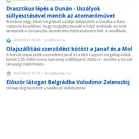
Drasztikus lépés a Dunán - Uszályok
süllyesztésével mentik az atomerőművet
Románia négy, kővel megrakott uszályt süllyesztett a Dunába a Bala-
csatorna közelében, hogy megváltoztassák a folyó sodrását, és vizet
tereljenek a cernavodai atomerőmű hűtőrendszere felé. A rendkívüli ...
2026.08.07 20:00 • profitline.hu
Olajszállítási szerződést kötött a Janaf és a Mol
A horvát olajvezeték-üzemeltető Janaf és a Mol-csoport megállapodást
kötött 2,05 millió tonna nyersolaj szállításáról 2026-ra - közölte a horvát
társaság csütörtökön.
2026.08.07 19:55 • privatbankar.hu
Először látogat Belgrádba Volodimir Zelenszkij
Hónapokig húzódott a találkozó előkészítése.