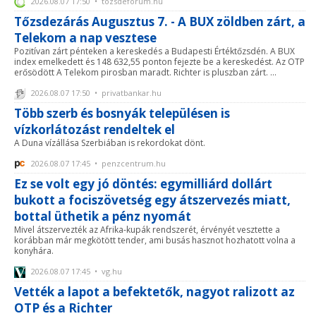
2026.08.07 17:50 • tozsdeforum.hu
Tőzsdezárás Augusztus 7. - A BUX zöldben zárt, a
Telekom a nap vesztese
Pozitívan zárt pénteken a kereskedés a Budapesti Értéktőzsdén. A BUX
index emelkedett és 148 632,55 ponton fejezte be a kereskedést. Az OTP
erősödött A Telekom pirosban maradt. Richter is pluszban zárt. ...
2026.08.07 17:50 • privatbankar.hu
Több szerb és bosnyák településen is
vízkorlátozást rendeltek el
A Duna vízállása Szerbiában is rekordokat dönt.
2026.08.07 17:45 • penzcentrum.hu
Ez se volt egy jó döntés: egymilliárd dollárt
bukott a fociszövetség egy átszervezés miatt,
bottal üthetik a pénz nyomát
Mivel átszervezték az Afrika-kupák rendszerét, érvényét vesztette a
korábban már megkötött tender, ami busás hasznot hozhatott volna a
konyhára.
2026.08.07 17:45 • vg.hu
Vették a lapot a befektetők, nagyot ralizott az
OTP és a Richter