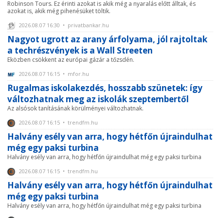
Robinson Tours. Ez érinti azokat is akik még a nyaralás előtt álltak, és
azokat is, akik még pihenésüket töltik.
2026.08.07 16:30 • privatbankar.hu
Nagyot ugrott az arany árfolyama, jól rajtoltak
a techrészvények is a Wall Streeten
Eközben csökkent az európai gázár a tőzsdén.
2026.08.07 16:15 • mfor.hu
Rugalmas iskolakezdés, hosszabb szünetek: így
változhatnak meg az iskolák szeptembertől
Az alsósok tanításának körülményei változhatnak.
2026.08.07 16:15 • trendfm.hu
Halvány esély van arra, hogy hétfőn újraindulhat
még egy paksi turbina
Halvány esély van arra, hogy hétfőn újraindulhat még egy paksi turbina
2026.08.07 16:15 • trendfm.hu
Halvány esély van arra, hogy hétfőn újraindulhat
még egy paksi turbina
Halvány esély van arra, hogy hétfőn újraindulhat még egy paksi turbina