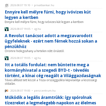
2026.08.07 19:10 • privatbankar.hu
Ennyire kell mélyre fúrni, hogy ivóvizes kút
legyen a kertben
Ennyire kell mélyre fúrni, hogy ivóvizes kút legyen a kertben
2026.08.07 19:05 • vg.hu
A Revolut tanácsot adott a megzavarodott
ügyfeleknek - ezért nem férnek hozzá sokan a
pénzükhöz
Örömre hidegzuhany a hirtelen nőtt óriástól.
2026.08.07 19:05 • vg.hu
Itt a totális fordulat: nem büntette meg a
kormányhivatal a szegedi BYD-t - tévedés
történt, a kínai cég reagált a Világgazdaságnak
Téves állítást tett közzé a Tisza országgyűlési képviselője a közösségi
oldalán.
2026.08.07 19:00 • penzcentrum.hu
Működik a legális áramtrükk: így spórolnak
tízezreket a legmelegebb napokon az élelmes