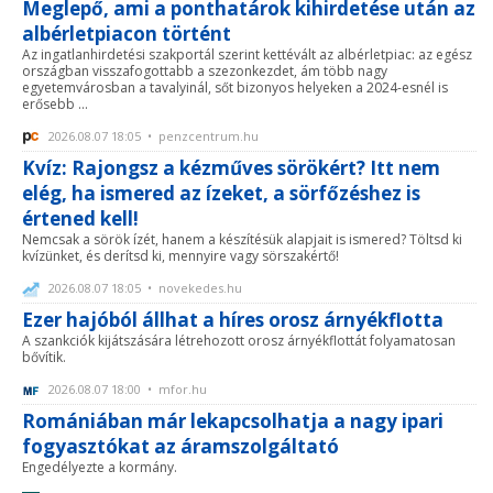
Meglepő, ami a ponthatárok kihirdetése után az
albérletpiacon történt
Az ingatlanhirdetési szakportál szerint kettévált az albérletpiac: az egész
országban visszafogottabb a szezonkezdet, ám több nagy
egyetemvárosban a tavalyinál, sőt bizonyos helyeken a 2024-esnél is
erősebb ...
2026.08.07 18:05 • penzcentrum.hu
Kvíz: Rajongsz a kézműves sörökért? Itt nem
elég, ha ismered az ízeket, a sörfőzéshez is
értened kell!
Nemcsak a sörök ízét, hanem a készítésük alapjait is ismered? Töltsd ki
kvízünket, és derítsd ki, mennyire vagy sörszakértő!
2026.08.07 18:05 • novekedes.hu
Ezer hajóból állhat a híres orosz árnyékflotta
A szankciók kijátszására létrehozott orosz árnyékflottát folyamatosan
bővítik.
2026.08.07 18:00 • mfor.hu
Romániában már lekapcsolhatja a nagy ipari
fogyasztókat az áramszolgáltató
Engedélyezte a kormány.