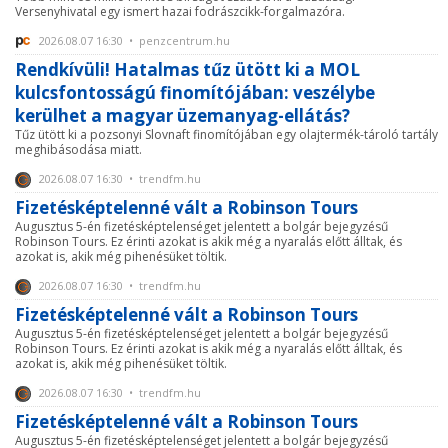
Versenyhivatal egy ismert hazai fodrászcikk-forgalmazóra.
2026.08.07 16:30 • penzcentrum.hu
Rendkívüli! Hatalmas tűz ütött ki a MOL
kulcsfontosságú finomítójában: veszélybe
kerülhet a magyar üzemanyag-ellátás?
Tűz ütött ki a pozsonyi Slovnaft finomítójában egy olajtermék-tároló tartály
meghibásodása miatt.
2026.08.07 16:30 • trendfm.hu
Fizetésképtelenné vált a Robinson Tours
Augusztus 5-én fizetésképtelenséget jelentett a bolgár bejegyzésű
Robinson Tours. Ez érinti azokat is akik még a nyaralás előtt álltak, és
azokat is, akik még pihenésüket töltik.
2026.08.07 16:30 • trendfm.hu
Fizetésképtelenné vált a Robinson Tours
Augusztus 5-én fizetésképtelenséget jelentett a bolgár bejegyzésű
Robinson Tours. Ez érinti azokat is akik még a nyaralás előtt álltak, és
azokat is, akik még pihenésüket töltik.
2026.08.07 16:30 • trendfm.hu
Fizetésképtelenné vált a Robinson Tours
Augusztus 5-én fizetésképtelenséget jelentett a bolgár bejegyzésű