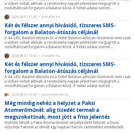
a vízben voltak aktívak: a rendezvény napján jelentősen megugrott a
mobilhálózati forgalom a Balaton körül. A Yettel adatai szerint ...
2026.08.07 15:35 • trendfm.hu
Két és félszer annyi hívásidő, tízszeres SMS-
forgalom a Balaton-átúszás céljánál
A 44. LIDL Balaton-átúszás és a Yettel Balaton-áthúzás résztvevői nem csak
a vízben voltak aktívak: a rendezvény napján jelentősen megugrott a
mobilhálózati forgalom a Balaton körül. A Yettel adatai szerint ...
2026.08.07 15:35 • trendfm.hu
Két és félszer annyi hívásidő, tízszeres SMS-
forgalom a Balaton-átúszás céljánál
A 44. LIDL Balaton-átúszás és a Yettel Balaton-áthúzás résztvevői nem csak
a vízben voltak aktívak: a rendezvény napján jelentősen megugrott a
mobilhálózati forgalom a Balaton körül. A Yettel adatai szerint ...
2026.08.07 15:30 • penzcentrum.hu
Még mindig nehéz a helyzet a Paksi
Atomerőműnél: alig tizedét termeli a
megszokottnak, most jött a friss jelentés
Enyhülni látszik a Paksi Atomerőművet veszélyeztető helyzet: a Duna
vízszintje Paksnál az elmúlt egy napban három centimétert emelkedett.