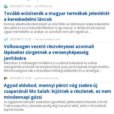
2026.08.07 16:00 • profitline.hu
Tovább erősítenék a magyar termékek jelenlétét
a kereskedelmi láncok
Komoly alkalmazkodást kívánt az első félév az élelmiszer-kiskereskedelmi
láncoktól és ez a második félévben is így marad. A deflációs környezet
ugyan mérsékelte az árakat, ez azonban nem járt együtt az ...
2026.08.07 15:50 • hu.euronews.com
Volkswagen vezető részvényesei azonnali
lépéseket sürgetnek a versenyképesség
javítására
Miközben a Volkswagen továbbra is a vámok hatásával és a kínai
autógyártók erősödő versenyével küzd, piaci pozíciójának megőrzéséhez
létfontosságúvá vált a drasztikus költségcsökkentés és a stratégiai ...
2026.08.07 15:45 • penzcentrum.hu
Agyad eldobod, mennyi pénzt vág zsebre új
csapatánál Mo Salah: kijöttek a részletek, ez nem
mindennapi gázsi
Az egyiptomi támadó szabadon igazolható játékosként érkezett a török
Trabzonsporhoz, keresete pedig alig marad el attól, amit a Vörösöknél
kapott évente.