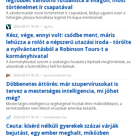
legtöbbet vándorló futballista a világon, most
történelmet ír csapatával
A vándormadár most történelmet ír csapatával, klubja ugyanis ezen a
hétvégén játssza fennállása legelső FA-kupa-mérkőzését.
2026.08.07 18:45 • vg.hu
Kész, vége, ennyi volt: csődbe ment, máris
lehúzza a rolót a népszerű utazási iroda - törölte
a nyilvántartásból a Robinson Tours-t a
kormányhivatal
A kormányhivatal szerint a szükséges hivatalos lépések megtörténtek, az
utasoknak a biztosítóhoz kell fordulniuk.
2026.08.07 18:35 • penzcentrum.hu
Döbbenetes áttörés: már szupervírusokat is
tervez a mesterséges intelligencia, mi jöhet
még?
Mesterséges intelligencia segítségével hoztak létre működőképes, a
természetben nem létező vírusokat amerikai kutatók.
2026.08.07 18:35 • novekedes.hu
Ceuta: kísérő nélküli gyerekek százai várják
bejutást, egy ember meghalt, miközben