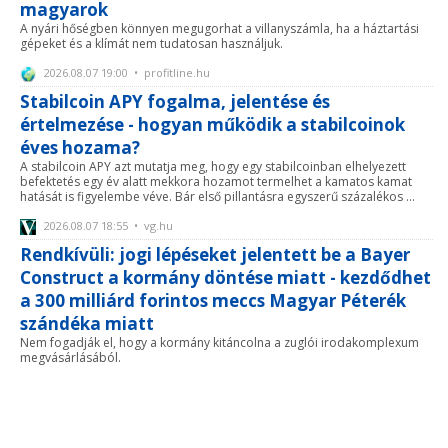
magyarok
A nyári hőségben könnyen megugorhat a villanyszámla, ha a háztartási
gépeket és a klímát nem tudatosan használjuk.
2026.08.07 19:00 • profitline.hu
Stabilcoin APY fogalma, jelentése és
értelmezése - hogyan működik a stabilcoinok
éves hozama?
A stabilcoin APY azt mutatja meg, hogy egy stabilcoinban elhelyezett
befektetés egy év alatt mekkora hozamot termelhet a kamatos kamat
hatását is figyelembe véve. Bár első pillantásra egyszerű százalékos ...
2026.08.07 18:55 • vg.hu
Rendkívüli: jogi lépéseket jelentett be a Bayer
Construct a kormány döntése miatt - kezdődhet
a 300 milliárd forintos meccs Magyar Péterék
szándéka miatt
Nem fogadják el, hogy a kormány kitáncolna a zuglói irodakomplexum
megvásárlásából.