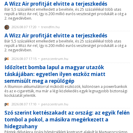
A Wizz Air profitját elvitte a terjeszkedés
Bár 5,5 százalékot emelkedett a bevétele, és 25 százalékkal több utas
repült a Wizz Air-rel, így is 200 millió eurós veszteséget produkált a cég a
2. negyedévben.
2026.08.07 17:20 • trendfm.hu
A Wizz Air profitját elvitte a terjeszkedés
Bár 5,5 százalékot emelkedett a bevétele, és 25 százalékkal több utas
repült a Wizz Air-rel, így is 200 millió eurós veszteséget produkált a cég a
2. negyedévben.
2026.08.07 17:15 • penzcentrum.hu
Időzített bomba lapul a magyar utazók
táskájában: egyetlen ilyen eszköz miatt
semmisült meg a repülőgép
A lítiumion-akkumulátorral működő eszközök, különösen a powerbankok
és az e-cigaretták, ma már a légi közlekedés egyik legnagyobb biztonsági
kockázatát jelentik.
2026.08.07 17:10 • penzcentrum.hu
Szó szerint kettészakadt az ország: az egyik felén
tombol a pokol, a másikra megérkezett a
hidegzuhany
Péntek délutánra óriási hőmérsékleti kontraszt alakult ki Magyarországon.