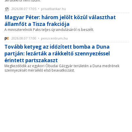
Sérültekről nem tudni.
2026.08.07 17:05 • privatbankar.hu
Magyar Péter: három jelölt közül választhat
államfőt a Tisza frakciója
A miniszterelnök Paks teljes újraindulásáról is beszélt.
2026.08.07 17:00 • penzcentrum.hu
Tovább ketyeg az időzített bomba a Duna
partján: lezárták a rákkeltő szennyezéssel
érintett partszakaszt
Megkezdődik az egykori Óbudai Gázgyár területén a Duna medrének
szennyezését mérséklő első beavatkozást.