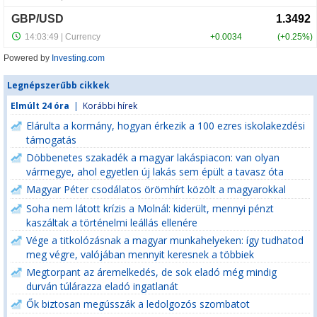
Powered by
Investing.com
Legnépszerűbb cikkek
Elmúlt 24 óra
|
Korábbi hírek
Elárulta a kormány, hogyan érkezik a 100 ezres iskolakezdési
támogatás
Döbbenetes szakadék a magyar lakáspiacon: van olyan
vármegye, ahol egyetlen új lakás sem épült a tavasz óta
Magyar Péter csodálatos örömhírt közölt a magyarokkal
Soha nem látott krízis a Molnál: kiderült, mennyi pénzt
kaszáltak a történelmi leállás ellenére
Vége a titkolózásnak a magyar munkahelyeken: így tudhatod
meg végre, valójában mennyit keresnek a többiek
Megtorpant az áremelkedés, de sok eladó még mindig
durván túlárazza eladó ingatlanát
Ők biztosan megússzák a ledolgozós szombatot