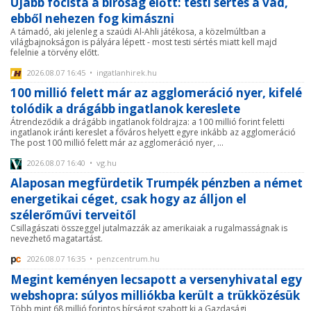
Újabb focista a bíróság előtt: testi sértés a vád,
ebből nehezen fog kimászni
A támadó, aki jelenleg a szaúdi Al-Ahli játékosa, a közelmúltban a
világbajnokságon is pályára lépett - most testi sértés miatt kell majd
felelnie a törvény előtt.
2026.08.07 16:45 • ingatlanhirek.hu
100 millió felett már az agglomeráció nyer, kifelé
tolódik a drágább ingatlanok kereslete
Átrendeződik a drágább ingatlanok földrajza: a 100 millió forint feletti
ingatlanok iránti kereslet a főváros helyett egyre inkább az agglomeráció
The post 100 millió felett már az agglomeráció nyer, ...
2026.08.07 16:40 • vg.hu
Alaposan megfürdetik Trumpék pénzben a német
energetikai céget, csak hogy az álljon el
szélerőművi terveitől
Csillagászati összeggel jutalmazzák az amerikaiak a rugalmasságnak is
nevezhető magatartást.
2026.08.07 16:35 • penzcentrum.hu
Megint keményen lecsapott a versenyhivatal egy
webshopra: súlyos milliókba került a trükközésük
Több mint 68 millió forintos bírságot szabott ki a Gazdasági