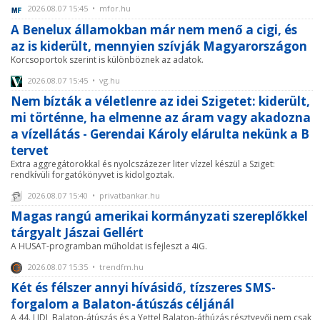
2026.08.07 15:45 • mfor.hu
A Benelux államokban már nem menő a cigi, és
az is kiderült, mennyien szívják Magyarországon
Korcsoportok szerint is különböznek az adatok.
2026.08.07 15:45 • vg.hu
Nem bízták a véletlenre az idei Szigetet: kiderült,
mi történne, ha elmenne az áram vagy akadozna
a vízellátás - Gerendai Károly elárulta nekünk a B
tervet
Extra aggregátorokkal és nyolcszázezer liter vízzel készül a Sziget:
rendkívüli forgatókönyvet is kidolgoztak.
2026.08.07 15:40 • privatbankar.hu
Magas rangú amerikai kormányzati szereplőkkel
tárgyalt Jászai Gellért
A HUSAT-programban műholdat is fejleszt a 4iG.
2026.08.07 15:35 • trendfm.hu
Két és félszer annyi hívásidő, tízszeres SMS-
forgalom a Balaton-átúszás céljánál
A 44. LIDL Balaton-átúszás és a Yettel Balaton-áthúzás résztvevői nem csak