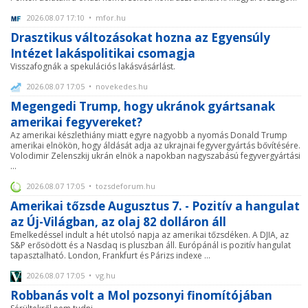
2026.08.07 17:10 • mfor.hu
Drasztikus változásokat hozna az Egyensúly
Intézet lakáspolitikai csomagja
Visszafognák a spekulációs lakásvásárlást.
2026.08.07 17:05 • novekedes.hu
Megengedi Trump, hogy ukránok gyártsanak
amerikai fegyvereket?
Az amerikai készlethiány miatt egyre nagyobb a nyomás Donald Trump
amerikai elnökön, hogy áldását adja az ukrajnai fegyvergyártás bővítésére.
Volodimir Zelenszkij ukrán elnök a napokban nagyszabású fegyvergyártási
...
2026.08.07 17:05 • tozsdeforum.hu
Amerikai tőzsde Augusztus 7. - Pozitív a hangulat
az Új-Világban, az olaj 82 dolláron áll
Emelkedéssel indult a hét utolsó napja az amerikai tőzsdéken. A DJIA, az
S&P erősödött és a Nasdaq is pluszban áll. Európánál is pozitív hangulat
tapasztalható. London, Frankfurt és Párizs indexe ...
2026.08.07 17:05 • vg.hu
Robbanás volt a Mol pozsonyi finomítójában