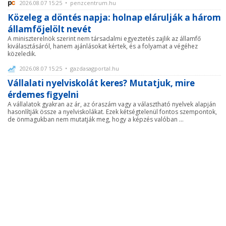
2026.08.07 15:25 • penzcentrum.hu
Közeleg a döntés napja: holnap elárulják a három
államfőjelölt nevét
A miniszterelnök szerint nem társadalmi egyeztetés zajlik az államfő
kiválasztásáról, hanem ajánlásokat kértek, és a folyamat a végéhez
közeledik.
2026.08.07 15:25 • gazdasagportal.hu
Vállalati nyelviskolát keres? Mutatjuk, mire
érdemes figyelni
A vállalatok gyakran az ár, az óraszám vagy a választható nyelvek alapján
hasonlítják össze a nyelviskolákat. Ezek kétségtelenül fontos szempontok,
de önmagukban nem mutatják meg, hogy a képzés valóban ...