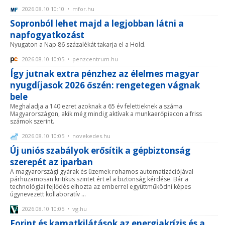
2026.08.10 10:10 • mfor.hu
Sopronból lehet majd a legjobban látni a
napfogyatkozást
Nyugaton a Nap 86 százalékát takarja el a Hold.
2026.08.10 10:05 • penzcentrum.hu
Így jutnak extra pénzhez az élelmes magyar
nyugdíjasok 2026 őszén: rengetegen vágnak
bele
Meghaladja a 140 ezret azoknak a 65 év felettieknek a száma
Magyarországon, akik még mindig aktívak a munkaerőpiacon a friss
számok szerint.
2026.08.10 10:05 • novekedes.hu
Új uniós szabályok erősítik a gépbiztonság
szerepét az iparban
A magyarországi gyárak és üzemek rohamos automatizációjával
párhuzamosan kritikus szintet ért el a biztonság kérdése. Bár a
technológiai fejlődés elhozta az emberrel együttműködni képes
úgynevezett kollaboratív ...
2026.08.10 10:05 • vg.hu
Forint és kamatkilátások az energiakrízis és a