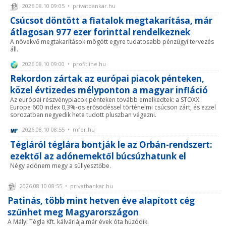
2026.08.10 09:05 • privatbankar.hu
Csúcsot döntött a fiatalok megtakarítása, már
átlagosan 977 ezer forinttal rendelkeznek
A növekvő megtakarítások mögött egyre tudatosabb pénzügyi tervezés
áll.
2026.08.10 09:00 • profitline.hu
Rekordon zártak az európai piacok pénteken,
közel évtizedes mélyponton a magyar infláció
Az európai részvénypiacok pénteken tovább emelkedtek: a STOXX
Europe 600 index 0,3%-os erősödéssel történelmi csúcson zárt, és ezzel
sorozatban negyedik hete tudott pluszban végezni.
2026.08.10 08:55 • mfor.hu
Tégláról téglára bontják le az Orbán-rendszert:
ezektől az adónemektől búcsúzhatunk el
Négy adónem megy a süllyesztőbe.
2026.08.10 08:55 • privatbankar.hu
Patinás, több mint hetven éve alapított cég
szűnhet meg Magyarországon
A Mályi Tégla Kft. kálváriája már évek óta húzódik.