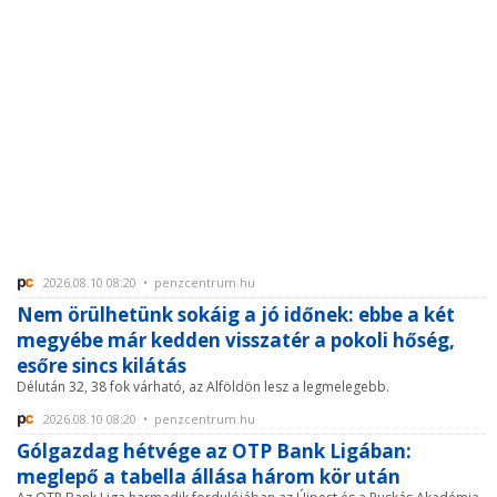
2026.08.10 08:20 • penzcentrum.hu
Nem örülhetünk sokáig a jó időnek: ebbe a két
megyébe már kedden visszatér a pokoli hőség,
esőre sincs kilátás
Délután 32, 38 fok várható, az Alföldön lesz a legmelegebb.
2026.08.10 08:20 • penzcentrum.hu
Gólgazdag hétvége az OTP Bank Ligában:
meglepő a tabella állása három kör után