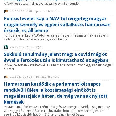
A NAV részletesen elmagyarázza, hogy mi a teendő.
2026.08.10 07:40 • penzcentrum.hu
Fontos levelet kap a NAV-tól rengeteg magyar
magánszemély és egyéni vállalkozó: hamarosan
érkezik, ez áll benne
Fontos levelet kap a NAV-tól rengeteg magyar magánszemély és egyéni
vállalkozó: hamarosan érkezik, ez áll benne
2026.08.10 07:35 • vg.hu
Sokkoló tanulmány jelent meg: a covid még öt
évvel a fertőzés után is kimutatható az agyban
Idővel célzottan kezelhetővé is válhatnak a hosszú covid egyes neurológiai
tünetei.
2026.08.10 07:25 • penzcentrum.hu
Hamarosan kezdődik a parlament kétnapos
rendkívüli ülése: a köztársasági elnököt is
megválasztják a héten, de még vannak nyitott
kérdések
Miután a múlt héten az extrém hőség és az energiatakarékosság miatt az
Országgyűlés nem ülésezett, a hivatalos honlapon olvasható javaslat
szerint a képviselők hétfőn 13 órakor ülnek ismét össze.