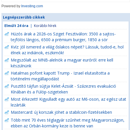
Powered by
Investing.com
Legnépszerűbb cikkek
Elmúlt 24 óra
|
Korábbi hírek
Húzós árak a 2026-os Sziget Fesztiválon: 3500 a sajtos-
tejfölös lángos, 6500 a prémium burger, 1850 a sör
Kvíz: Jól ismered a világ őslakos népeit? Lássuk, tudod-e, hol
élnek az indiánok, eszkimók!
Megszólalt az MNB-alelnök a magyar euróról: erre kell
készülnünk
Hatalmas pofont kapott Trump - Izrael elutasította a
történelmi megállapodást
Pusztító tájfun sújtja Kelet-Ázsiát - Százezres evakuáció
Kínában és a Fülöp-szigeteken
Most érkezett! Kigyulladt egy autó az M6-oson, az egész utat
lezárták
Mastercard: új korszak jöhet a stabilcoin-fizetésekben
Több mint 70 éves téglagyár szűnhet meg Magyarországon,
ebben az Orbán-kormány keze is benne van