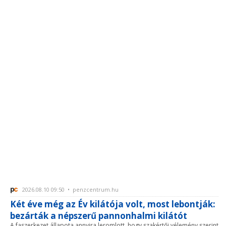
2026.08.10 09:50 • penzcentrum.hu
Két éve még az Év kilátója volt, most lebontják:
bezárták a népszerű pannonhalmi kilátót
A faszerkezet állapota annyira leromlott, hogy szakértői vélemény szerint