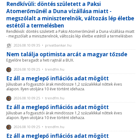
Rendkívüli: döntés született a Paksi
Atomerőműnél a Duna vízállása miatt -
megszólalt a miniszterelnök, változás lép életbe
estétől a termelésben
Rendkívüli: döntés született a Paksi Atomerőműnél a Duna vízállása miatt
- megszólalt a miniszterelnök, változás lép életbe estétől a termelésben
2026.08.10 09:35 • privatbankar.hu
Nem találja optimista arcát a magyar tőzsde
Egyelőre beragadt a heti rajtnál a BUX.
2026.08.10 09:25 • trendfm.hu
Ez áll a meglepő inflációs adat mögött
Júliusban a fogyasztói árak mindössze 1,2 százalékkal nőttek éves
alapon. Ilyen utoljára 10 éve történt idehaza.
2026.08.10 09:25 • trendfm.hu
Ez áll a meglepő inflációs adat mögött
Júliusban a fogyasztói árak mindössze 1,2 százalékkal nőttek éves
alapon. Ilyen utoljára 10 éve történt idehaza.
2026.08.10 09:25 • trendfm.hu
Ez áll a meglepő inflációs adat mögött