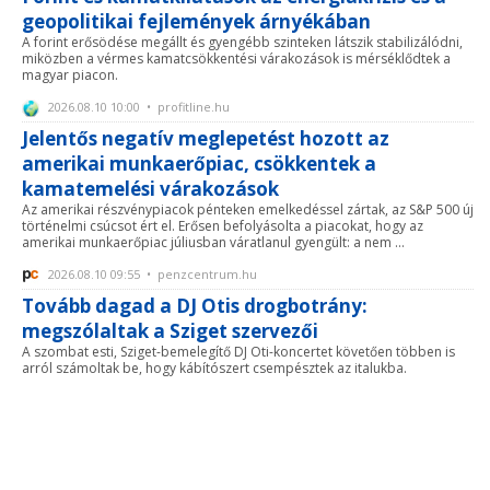
geopolitikai fejlemények árnyékában
A forint erősödése megállt és gyengébb szinteken látszik stabilizálódni,
miközben a vérmes kamatcsökkentési várakozások is mérséklődtek a
magyar piacon.
2026.08.10 10:00 • profitline.hu
Jelentős negatív meglepetést hozott az
amerikai munkaerőpiac, csökkentek a
kamatemelési várakozások
Az amerikai részvénypiacok pénteken emelkedéssel zártak, az S&P 500 új
történelmi csúcsot ért el. Erősen befolyásolta a piacokat, hogy az
amerikai munkaerőpiac júliusban váratlanul gyengült: a nem ...
2026.08.10 09:55 • penzcentrum.hu
Tovább dagad a DJ Otis drogbotrány:
megszólaltak a Sziget szervezői
A szombat esti, Sziget-bemelegítő DJ Oti-koncertet követően többen is
arról számoltak be, hogy kábítószert csempésztek az italukba.