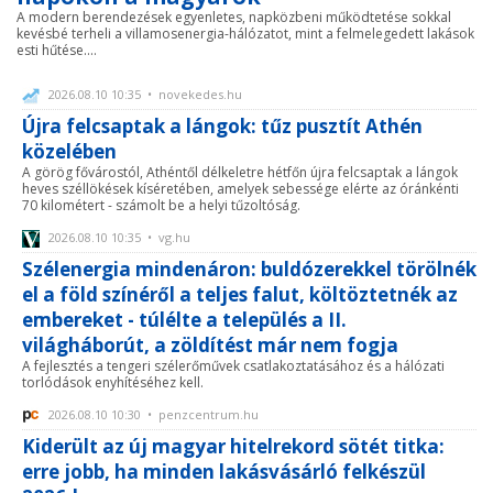
A modern berendezések egyenletes, napközbeni működtetése sokkal
kevésbé terheli a villamosenergia-hálózatot, mint a felmelegedett lakások
esti hűtése....
2026.08.10 10:35 • novekedes.hu
Újra felcsaptak a lángok: tűz pusztít Athén
közelében
A görög fővárostól, Athéntől délkeletre hétfőn újra felcsaptak a lángok
heves széllökések kíséretében, amelyek sebessége elérte az óránkénti
70 kilométert - számolt be a helyi tűzoltóság.
2026.08.10 10:35 • vg.hu
Szélenergia mindenáron: buldózerekkel törölnék
el a föld színéről a teljes falut, költöztetnék az
embereket - túlélte a település a II.
világháborút, a zöldítést már nem fogja
A fejlesztés a tengeri szélerőművek csatlakoztatásához és a hálózati
torlódások enyhítéséhez kell.
2026.08.10 10:30 • penzcentrum.hu
Kiderült az új magyar hitelrekord sötét titka:
erre jobb, ha minden lakásvásárló felkészül