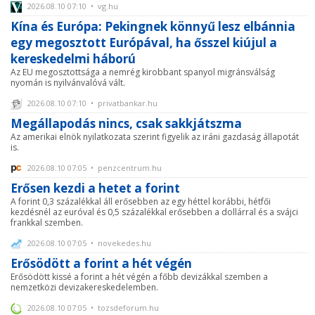
2026.08.10 07:10 • vg.hu
Kína és Európa: Pekingnek könnyű lesz elbánnia
egy megosztott Európával, ha ősszel kiújul a
kereskedelmi háború
Az EU megosztottsága a nemrég kirobbant spanyol migránsválság
nyomán is nyilvánvalóvá vált.
2026.08.10 07:10 • privatbankar.hu
Megállapodás nincs, csak sakkjátszma
Az amerikai elnök nyilatkozata szerint figyelik az iráni gazdaság állapotát
is.
2026.08.10 07:05 • penzcentrum.hu
Erősen kezdi a hetet a forint
A forint 0,3 százalékkal áll erősebben az egy héttel korábbi, hétfői
kezdésnél az euróval és 0,5 százalékkal erősebben a dollárral és a svájci
frankkal szemben.
2026.08.10 07:05 • novekedes.hu
Erősödött a forint a hét végén
Erősödött kissé a forint a hét végén a főbb devizákkal szemben a
nemzetközi devizakereskedelemben.
2026.08.10 07:05 • tozsdeforum.hu