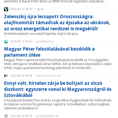
jelentette ki Banai Péter Benő az MNB Podcast legutóbbi adásában. ...
2026.08.10 08:05 • vg.hu
Zelenszkij újra lecsapott Oroszországra:
olajfinomítót támadtak az éjszaka az ukránok,
az orosz energetikai rendszer is megsérült
Dróntámadások sorozatát hajtotta végre Ukrajna.
2026.08.10 08:05 • profitline.hu
Magyar Péter felszólalásával kezdődik a
parlament ülése
Magyar Péter napirend előtti felszólalásával kezdődik az Országgyűlés
eheti, kétnapos rendkívüli ülése hétfőn. Két új fideszes képviselői is esküt
tehet, majd a parlament bizottsági jelentések és módosító ...
2026.08.10 08:00 • penzcentrum.hu
Ennyi volt, hirtelen zárja be boltjait az olcsó
diszkont: egyszerre vonul ki Magyarországról és
Szlovákiából
A budapesti Basket Plus áruház a napokban függesztette fel működését,
és teljesen azonos forgatókönyv zajlott le Szlovákiában, Lettországban,
valamint Litvániában is.
2026.08.10 08:00 • privatbankar.hu