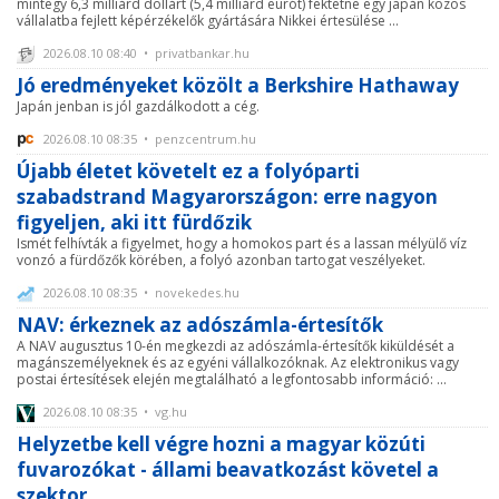
mintegy 6,3 milliárd dollárt (5,4 milliárd eurót) fektetne egy japán közös
vállalatba fejlett képérzékelők gyártására Nikkei értesülése ...
2026.08.10 08:40 • privatbankar.hu
Jó eredményeket közölt a Berkshire Hathaway
Japán jenban is jól gazdálkodott a cég.
2026.08.10 08:35 • penzcentrum.hu
Újabb életet követelt ez a folyóparti
szabadstrand Magyarországon: erre nagyon
figyeljen, aki itt fürdőzik
Ismét felhívták a figyelmet, hogy a homokos part és a lassan mélyülő víz
vonzó a fürdőzők körében, a folyó azonban tartogat veszélyeket.
2026.08.10 08:35 • novekedes.hu
NAV: érkeznek az adószámla-értesítők
A NAV augusztus 10-én megkezdi az adószámla-értesítők kiküldését a
magánszemélyeknek és az egyéni vállalkozóknak. Az elektronikus vagy
postai értesítések elején megtalálható a legfontosabb információ: ...
2026.08.10 08:35 • vg.hu
Helyzetbe kell végre hozni a magyar közúti
fuvarozókat - állami beavatkozást követel a
szektor