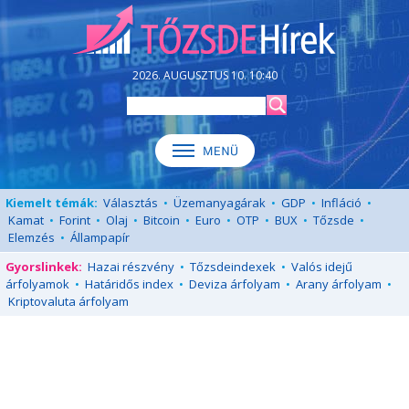
2026. AUGUSZTUS 10. 10:40
Kiemelt témák:
Választás
•
Üzemanyagárak
•
GDP
•
Infláció
•
Kamat
•
Forint
•
Olaj
•
Bitcoin
•
Euro
•
OTP
•
BUX
•
Tőzsde
•
Elemzés
•
Állampapír
Gyorslinkek:
Hazai részvény
•
Tőzsdeindexek
•
Valós idejű
árfolyamok
•
Határidős index
•
Deviza árfolyam
•
Arany árfolyam
•
Kriptovaluta árfolyam