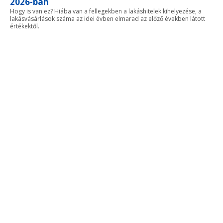
2026-ban
Hogy is van ez? Hiába van a fellegekben a lakáshitelek kihelyezése, a
lakásvásárlások száma az idei évben elmarad az előző években látott
értékektől.