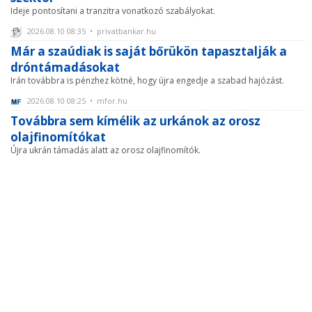
Ideje pontosítani a tranzitra vonatkozó szabályokat.
2026.08.10 08:35 • privatbankar.hu
Már a szaúdiak is saját bőrükön tapasztalják a
dróntámadásokat
Irán továbbra is pénzhez kötné, hogy újra engedje a szabad hajózást.
2026.08.10 08:25 • mfor.hu
Továbbra sem kímélik az urkánok az orosz
olajfinomítókat
Újra ukrán támadás alatt az orosz olajfinomítók.