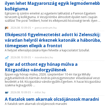
ilyen lehet Magyarország egyik legmodernebb
kollégiuma
Egészen új szintre emelné az egyetemi lakhatást a Pannon Egyetem
tervezett új kollégiuma. A Veszprémbe álmodott épület nem csupán
szállást The post Tetőkert, hotel és elképesztő közösségi terek: ilyen ...
2026.08.10 09:05 • penzcentrum.hu
Elképesztő figyelmeztetést adott ki Zelenszkij:
váratlan helyről érkeznek katonák a háborúba,
tömegesen ellepik a frontot
A helyzet ellensúlyozására Kijev felvette a kapcsolatot Szöullal.
2026.08.10 09:05 • novekedes.hu
Eger ad otthont egy hónap múlva a
Közgazdász-vándorgyűlésnek
Éppen egy hónap múlva, 2026. szeptember 10-én Varga Mihály
jegybankelnök és Kármán András pénzügyminiszter előadásával veszi
kezdetét a 64. Közgazdász-vándorgyűlés Egerben. A hazai közgazdász
szakma legnagyobb ...
2026.08.10 09:05 • mfor.hu
A fiatalok sem akarnak olcsójánosok maradni
A fiatalok sem akarnak olcsójánosok maradni