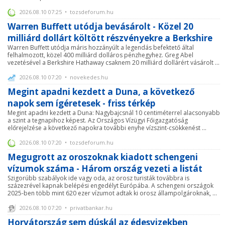
2026.08.10 07:25 • tozsdeforum.hu
Warren Buffett utódja bevásárolt - Közel 20
milliárd dollárt költött részvényekre a Berkshire
Warren Buffett utódja máris hozzányúlt a legendás befektető által
felhalmozott, közel 400 milliárd dolláros pénzhegyhez. Greg Abel
vezetésével a Berkshire Hathaway csaknem 20 milliárd dollárért vásárolt ...
2026.08.10 07:20 • novekedes.hu
Megint apadni kezdett a Duna, a következő
napok sem ígéretesek - friss térkép
Megint apadni kezdett a Duna: Nagybajcsnál 10 centiméterrel alacsonyabb
a szint a tegnapihoz képest. Az Országos Vízügyi Főigazgatóság
előrejelzése a következő napokra további enyhe vízszint-csökkenést ...
2026.08.10 07:20 • tozsdeforum.hu
Megugrott az oroszoknak kiadott schengeni
vízumok száma - Három ország vezeti a listát
Szigorúbb szabályok ide vagy oda, az orosz turisták továbbra is
százezrével kapnak belépési engedélyt Európába. A schengeni országok
2025-ben több mint 620 ezer vízumot adtak ki orosz állampolgároknak, ...
2026.08.10 07:20 • privatbankar.hu
Horvátország sem dúskál az édesvizekben