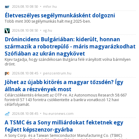
2026.08.10 08:50 • mfor.hu
Életveszélyes segélymunkásként dolgozni
Több mint 300 segélymunkás halt meg 2025-ben.
2026.08.10 08:50 • vg.hu
Drónincidens Bulgáriában: kiderült, honnan
származik a robotrepülő - máris magyarázkodhat
Szófiában az ukrán nagykövet
Kijev tagadja, hogy szándékosan Bulgária felé irányított volna bármilyen
drónt.
2026.08.10 08:45 • penzcentrum.hu
Jöhet az újabb kitörés a magyar tőzsdén? Így
állnak a részvények most
Célárcsökkentés érkezett az OTP-re. Az Autonomous Research 58 667
forintról 57 143 forintra csökkentette a bankra vonatkozó 12 havi
célárfolyamát.
2026.08.10 08:45 • hu.euronews.com
A TSMC és a Sony milliárdokat fektetnek egy
fejlett képszenzor-gyárba
A Sony Corp. és a Taiwan Semiconductor Manufacturing Co. (TSMC)