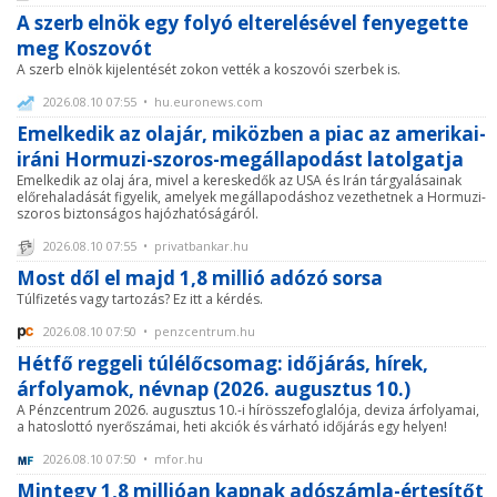
A szerb elnök egy folyó elterelésével fenyegette
meg Koszovót
A szerb elnök kijelentését zokon vették a koszovói szerbek is.
2026.08.10 07:55 • hu.euronews.com
Emelkedik az olajár, miközben a piac az amerikai-
iráni Hormuzi-szoros-megállapodást latolgatja
Emelkedik az olaj ára, mivel a kereskedők az USA és Irán tárgyalásainak
előrehaladását figyelik, amelyek megállapodáshoz vezethetnek a Hormuzi-
szoros biztonságos hajózhatóságáról.
2026.08.10 07:55 • privatbankar.hu
Most dől el majd 1,8 millió adózó sorsa
Túlfizetés vagy tartozás? Ez itt a kérdés.
2026.08.10 07:50 • penzcentrum.hu
Hétfő reggeli túlélőcsomag: időjárás, hírek,
árfolyamok, névnap (2026. augusztus 10.)
A Pénzcentrum 2026. augusztus 10.-i hírösszefoglalója, deviza árfolyamai,
a hatoslottó nyerőszámai, heti akciók és várható időjárás egy helyen!
2026.08.10 07:50 • mfor.hu
Mintegy 1,8 millióan kapnak adószámla-értesítőt