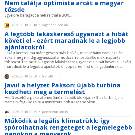
Nem találja optimista arcát a magyar
tőzsde
Egyelőre beragadt a heti rajtnál a BUX....
2026.08.10 09:10 • ingatlanhirek.hu
A legtöbb lakáskereső ugyanazt a hibát
követi el - ezért maradnak le a legjobb
ajánlatokról
Lakást keresni ma már egészen más kihívás, mint néhány évvel ezelőtt.
Sokan még mindig ugyanazzal a módszerrel próbálkoznak: naponta
többször The post A legtöbb lakáskereső ugyanazt a hibát követi el - ezért
maradnak le a legjobb ajánlatokról appeared first on Ingatlanhírek....
2026.08.10 09:50 • trendfm.hu
Javul a helyzet Pakson: újabb turbina
kezdheti meg a termelést
Hétfő estétől a paksi atomerőmű második blokkjának 3-as turbinája is
termelni fog - közölte a miniszterelnök a Facebookon....
2026.08.10 09:35 • penzcentrum.hu
Működik a legális klímatrükk: így
spórolhatnak rengeteget a legmelegebb
napokon a magyarok