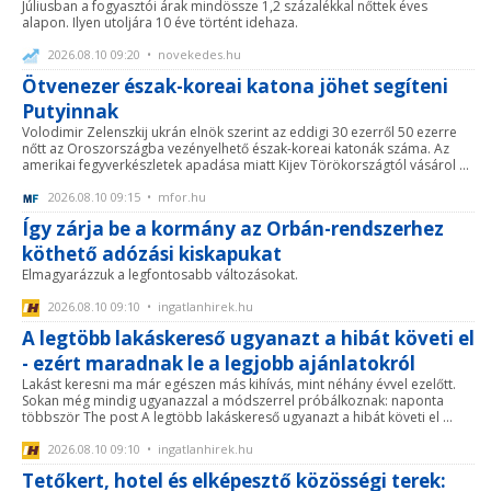
Júliusban a fogyasztói árak mindössze 1,2 százalékkal nőttek éves
alapon. Ilyen utoljára 10 éve történt idehaza.
2026.08.10 09:20 • novekedes.hu
Ötvenezer észak-koreai katona jöhet segíteni
Putyinnak
Volodimir Zelenszkij ukrán elnök szerint az eddigi 30 ezerről 50 ezerre
nőtt az Oroszországba vezényelhető észak-koreai katonák száma. Az
amerikai fegyverkészletek apadása miatt Kijev Törökországtól vásárol ...
2026.08.10 09:15 • mfor.hu
Így zárja be a kormány az Orbán-rendszerhez
köthető adózási kiskapukat
Elmagyarázzuk a legfontosabb változásokat.
2026.08.10 09:10 • ingatlanhirek.hu
A legtöbb lakáskereső ugyanazt a hibát követi el
- ezért maradnak le a legjobb ajánlatokról
Lakást keresni ma már egészen más kihívás, mint néhány évvel ezelőtt.
Sokan még mindig ugyanazzal a módszerrel próbálkoznak: naponta
többször The post A legtöbb lakáskereső ugyanazt a hibát követi el ...
2026.08.10 09:10 • ingatlanhirek.hu
Tetőkert, hotel és elképesztő közösségi terek: