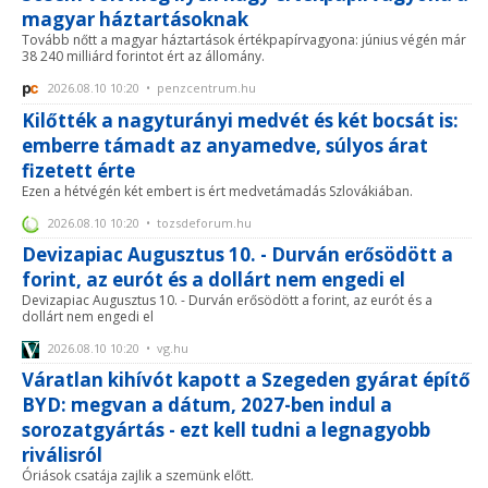
magyar háztartásoknak
Tovább nőtt a magyar háztartások értékpapírvagyona: június végén már
38 240 milliárd forintot ért az állomány.
2026.08.10 10:20 • penzcentrum.hu
Kilőtték a nagyturányi medvét és két bocsát is:
emberre támadt az anyamedve, súlyos árat
fizetett érte
Ezen a hétvégén két embert is ért medvetámadás Szlovákiában.
2026.08.10 10:20 • tozsdeforum.hu
Devizapiac Augusztus 10. - Durván erősödött a
forint, az eurót és a dollárt nem engedi el
Devizapiac Augusztus 10. - Durván erősödött a forint, az eurót és a
dollárt nem engedi el
2026.08.10 10:20 • vg.hu
Váratlan kihívót kapott a Szegeden gyárat építő
BYD: megvan a dátum, 2027-ben indul a
sorozatgyártás - ezt kell tudni a legnagyobb
riválisról
Óriások csatája zajlik a szemünk előtt.