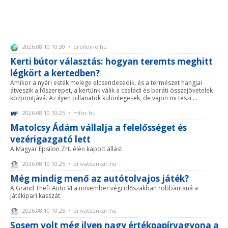
2026.08.10 10:30 • profitline.hu
Kerti bútor választás: hogyan teremts meghitt
légkört a kertedben?
Amikor a nyári esték melege elcsendesedik, és a természet hangjai
átveszik a főszerepet, a kertünk válik a családi és baráti összejövetelek
központjává. Az ilyen pillanatok különlegesek, de vajon mi teszi ...
2026.08.10 10:25 • mfor.hu
Matolcsy Ádám vállalja a felelősséget és
vezérigazgató lett
A Magyar Epsilon Zrt. élén kapott állást.
2026.08.10 10:25 • privatbankar.hu
Még mindig menő az autótolvajos játék?
A Grand Theft Auto VI a november végi időszakban robbantaná a
játékipari kasszát.
2026.08.10 10:25 • privatbankar.hu
Sosem volt még ilyen nagy értékpapírvagyona a