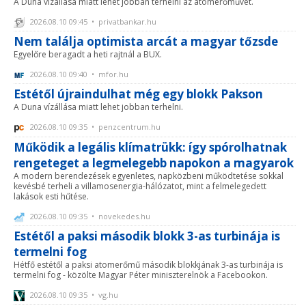
A Duna vízállása miatt lehet jobban terhelni az atomerőművet.
2026.08.10 09:45 • privatbankar.hu
Nem találja optimista arcát a magyar tőzsde
Egyelőre beragadt a heti rajtnál a BUX.
2026.08.10 09:40 • mfor.hu
Estétől újraindulhat még egy blokk Pakson
A Duna vízállása miatt lehet jobban terhelni.
2026.08.10 09:35 • penzcentrum.hu
Működik a legális klímatrükk: így spórolhatnak
rengeteget a legmelegebb napokon a magyarok
A modern berendezések egyenletes, napközbeni működtetése sokkal
kevésbé terheli a villamosenergia-hálózatot, mint a felmelegedett
lakások esti hűtése.
2026.08.10 09:35 • novekedes.hu
Estétől a paksi második blokk 3-as turbinája is
termelni fog
Hétfő estétől a paksi atomerőmű második blokkjának 3-as turbinája is
termelni fog - közölte Magyar Péter miniszterelnök a Facebookon.
2026.08.10 09:35 • vg.hu