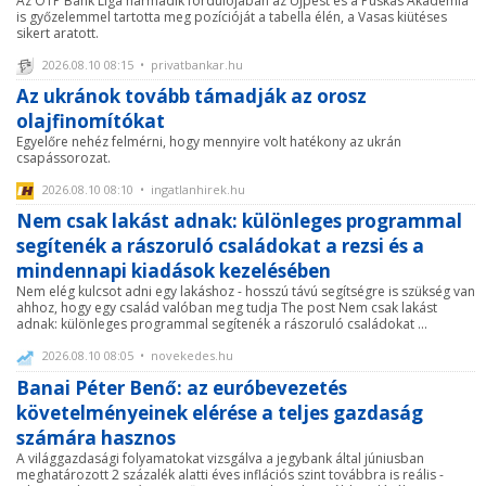
Az OTP Bank Liga harmadik fordulójában az Újpest és a Puskás Akadémia
is győzelemmel tartotta meg pozícióját a tabella élén, a Vasas kiütéses
sikert aratott.
2026.08.10 08:15 • privatbankar.hu
Az ukránok tovább támadják az orosz
olajfinomítókat
Egyelőre nehéz felmérni, hogy mennyire volt hatékony az ukrán
csapássorozat.
2026.08.10 08:10 • ingatlanhirek.hu
Nem csak lakást adnak: különleges programmal
segítenék a rászoruló családokat a rezsi és a
mindennapi kiadások kezelésében
Nem elég kulcsot adni egy lakáshoz - hosszú távú segítségre is szükség van
ahhoz, hogy egy család valóban meg tudja The post Nem csak lakást
adnak: különleges programmal segítenék a rászoruló családokat ...
2026.08.10 08:05 • novekedes.hu
Banai Péter Benő: az euróbevezetés
követelményeinek elérése a teljes gazdaság
számára hasznos
A világgazdasági folyamatokat vizsgálva a jegybank által júniusban
meghatározott 2 százalék alatti éves inflációs szint továbbra is reális -