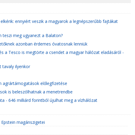
 elkérik: ennyiért veszik a magyarok a legnépszerűbb fajtákat
em teszi meg ugyanezt a Balaton?
ektetőknek azonban érdemes óvatosnak lenniük
 és a Tesco is megtörte a csendet a magyar hálózat eladásáról -
tavaly ilyenkor
n agrártámogatások előlegfizetése
asok is beleszólhatnak a menetrendbe
a - 646 milliárd forintból újulhat meg a vízhálózat
y Epstein magánszigetei