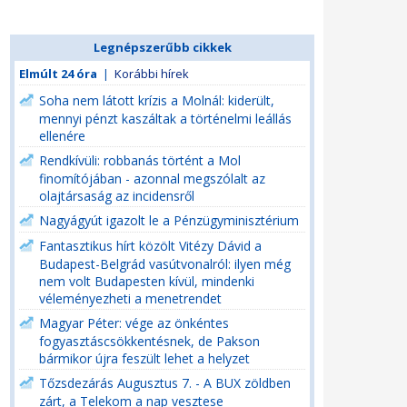
Legnépszerűbb cikkek
Elmúlt 24 óra
|
Korábbi hírek
Soha nem látott krízis a Molnál: kiderült,
mennyi pénzt kaszáltak a történelmi leállás
ellenére
Rendkívüli: robbanás történt a Mol
finomítójában - azonnal megszólalt az
olajtársaság az incidensről
Nagyágyút igazolt le a Pénzügyminisztérium
Fantasztikus hírt közölt Vitézy Dávid a
Budapest-Belgrád vasútvonalról: ilyen még
nem volt Budapesten kívül, mindenki
véleményezheti a menetrendet
Magyar Péter: vége az önkéntes
fogyasztáscsökkentésnek, de Pakson
bármikor újra feszült lehet a helyzet
Tőzsdezárás Augusztus 7. - A BUX zöldben
zárt, a Telekom a nap vesztese