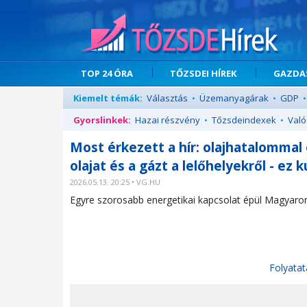
TOP 24 ÓRA
TŐZSDEI HÍREK
GAZDAS
Kiemelt témák:
Választás
•
Üzemanyagárak
•
GDP
•
Gyorslinkek:
Hazai részvény
•
Tőzsdeindexek
•
Való
Most érkezett a hír: olajhatalommal
olajat és a gázt a lelőhelyekről - e
2026.05.13. 20:25 • VG.HU
Egyre szorosabb energetikai kapcsolat épül Magyaro
Folyatat