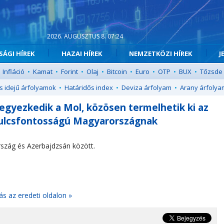
2026. AUGUSZTUS 8. 07:24
ÁGI HÍREK
HAZAI HÍREK
NEMZETKÖZI HÍREK
J
Infláció
•
Kamat
•
Forint
•
Olaj
•
Bitcoin
•
Euro
•
OTP
•
BUX
•
Tőzsde
s idejű árfolyamok
•
Határidős index
•
Deviza árfolyam
•
Arany árfolya
 egyezkedik a Mol, közösen termelhetik ki az
z kulcsfontosságú Magyarországnak
rszág és Azerbajdzsán között.
ás az eredeti oldalon »