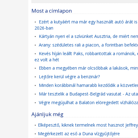
Most a címlapon
Ezért a kutyáért ma már egy használt autó árát is
•
2026-ban
Kártyán nyeri el a szívünket Ausztria, de miért n
•
Arany: szédületes rali a piacon, a forintban bef
•
Kevés híján leállt Paks, robbantottak a románok,
•
ez volt a hét
Ebben a megyében már olcsóbbak a lakások, mint 
•
Lejtőre kerül végre a benzinár?
•
Minden korábbinál hamarabb kezdődik a közvetle
•
Már tesztelik a Budapest-Belgrád vasutat - Az ut
•
Végre megújulhat a Balaton elöregedett vízhálózat
•
Ajánljuk még
Elképesztő, kiknek termelnek most hasznot Jeffre
•
Megérkezett az eső a Duna vízgyűjtőjére
•