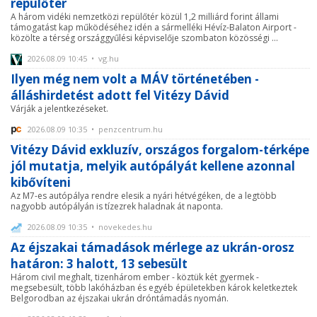
repülőtér
A három vidéki nemzetközi repülőtér közül 1,2 milliárd forint állami
támogatást kap működéséhez idén a sármelléki Hévíz-Balaton Airport -
közölte a térség országgyűlési képviselője szombaton közösségi ...
2026.08.09 10:45 • vg.hu
Ilyen még nem volt a MÁV történetében -
álláshirdetést adott fel Vitézy Dávid
Várják a jelentkezéseket.
2026.08.09 10:35 • penzcentrum.hu
Vitézy Dávid exkluzív, országos forgalom-térképe
jól mutatja, melyik autópályát kellene azonnal
kibővíteni
Az M7-es autópálya rendre elesik a nyári hétvégéken, de a legtöbb
nagyobb autópályán is tízezrek haladnak át naponta.
2026.08.09 10:35 • novekedes.hu
Az éjszakai támadások mérlege az ukrán-orosz
határon: 3 halott, 13 sebesült
Három civil meghalt, tizenhárom ember - köztük két gyermek -
megsebesült, több lakóházban és egyéb épületekben károk keletkeztek
Belgorodban az éjszakai ukrán dróntámadás nyomán.