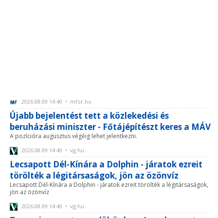
2026.08.09 14:40 • mfor.hu
Újabb bejelentést tett a közlekedési és
beruházási miniszter - Főtájépítészt keres a MÁV
A pozícióra augusztus végéig lehet jelentkezni.
2026.08.09 14:40 • vg.hu
Lecsapott Dél-Kínára a Dolphin - járatok ezreit
törölték a légitársaságok, jön az özönvíz
Lecsapott Dél-Kínára a Dolphin - járatok ezreit törölték a légitársaságok,
jön az özönvíz
2026.08.09 14:40 • vg.hu