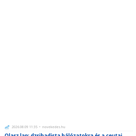
2026.08.09 11:35 • novekedes.hu
Olasz lap: dzsihadista hálózatokra és a ceutai