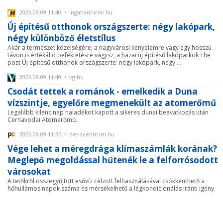
2026.08.09 11:40 • ingatlanhirek.hu
Új építésű otthonok országszerte: négy lakópark,
négy különböző életstílus
Akár a természet közelségére, a nagyvárosi kényelemre vagy egy hosszú
távon is értékálló befektetésre vágysz, a hazai új építésű lakóparkok The
post Új építésű otthonok országszerte: négy lakópark, négy ...
2026.08.09 11:40 • vg.hu
Csodát tettek a románok - emelkedik a Duna
vízszintje, egyelőre megmenekült az atomerőmű
Legalább kilenc nap haladékot kapott a sikeres dunai beavatkozás után
Cernavodai Atomerőmű.
2026.08.09 11:35 • penzcentrum.hu
Vége lehet a méregdrága klímaszámlák korának?
Meglepő megoldással hűtenék le a felforrósodott
városokat
A tetőkről összegyűjtött esővíz célzott felhasználásával csökkenthető a
hőhullámos napok száma és mérsékelhető a légkondicionálás iránti igény.