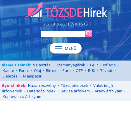
2026. AUGUSZTUS 9. 16:15
Kiemelt témák:
Választás
•
Üzemanyagárak
•
GDP
•
Infláció
•
Kamat
•
Forint
•
Olaj
•
Bitcoin
•
Euro
•
OTP
•
BUX
•
Tőzsde
•
Elemzés
•
Állampapír
Gyorslinkek:
Hazai részvény
•
Tőzsdeindexek
•
Valós idejű
árfolyamok
•
Határidős index
•
Deviza árfolyam
•
Arany árfolyam
•
Kriptovaluta árfolyam