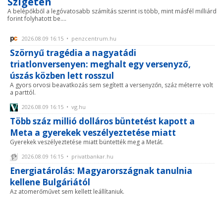
Szigeten
A belépőkből a legóvatosabb számítás szerint is több, mint másfél milliárd
forint folyhatott be....
2026.08.09 16:15 • penzcentrum.hu
Szörnyű tragédia a nagyatádi
triatlonversenyen: meghalt egy versenyző,
úszás közben lett rosszul
A gyors orvosi beavatkozás sem segített a versenyzőn, száz méterre volt
a parttól.
2026.08.09 16:15 • vg.hu
Több száz millió dolláros büntetést kapott a
Meta a gyerekek veszélyeztetése miatt
Gyerekek veszélyeztetése miatt büntették meg a Metát.
2026.08.09 16:15 • privatbankar.hu
Energiatárolás: Magyarországnak tanulnia
kellene Bulgáriától
Az atomerőművet sem kellett leállítaniuk.