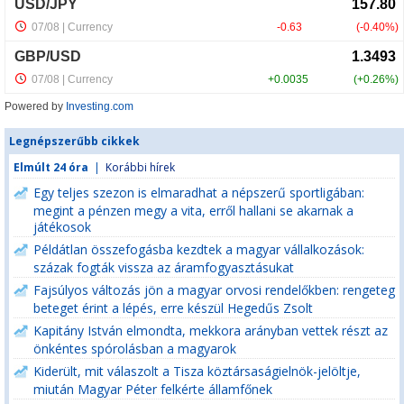
Powered by
Investing.com
Legnépszerűbb cikkek
Elmúlt 24 óra
|
Korábbi hírek
Egy teljes szezon is elmaradhat a népszerű sportligában:
megint a pénzen megy a vita, erről hallani se akarnak a
játékosok
Példátlan összefogásba kezdtek a magyar vállalkozások:
százak fogták vissza az áramfogyasztásukat
Fajsúlyos változás jön a magyar orvosi rendelőkben: rengeteg
beteget érint a lépés, erre készül Hegedűs Zsolt
Kapitány István elmondta, mekkora arányban vettek részt az
önkéntes spórolásban a magyarok
Kiderült, mit válaszolt a Tisza köztársaságielnök-jelöltje,
miután Magyar Péter felkérte államfőnek