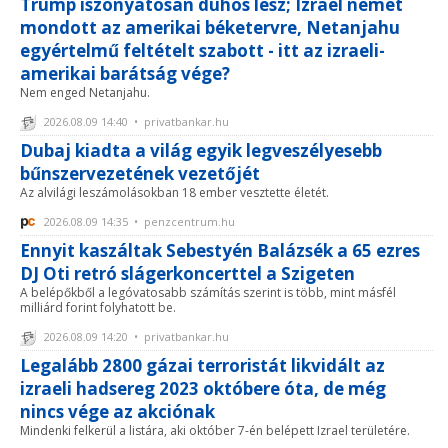
Trump iszonyatosan dühös lesz; Izrael nemet
mondott az amerikai béketervre, Netanjahu
egyértelmű feltételt szabott - itt az izraeli-
amerikai barátság vége?
Nem enged Netanjahu.
2026.08.09 14:40 • privatbankar.hu
Dubaj kiadta a világ egyik legveszélyesebb
bűnszervezetének vezetőjét
Az alvilági leszámolásokban 18 ember vesztette életét.
2026.08.09 14:35 • penzcentrum.hu
Ennyit kaszáltak Sebestyén Balázsék a 65 ezres
DJ Oti retró slágerkoncerttel a Szigeten
A belépőkből a legóvatosabb számítás szerint is több, mint másfél
milliárd forint folyhatott be.
2026.08.09 14:20 • privatbankar.hu
Legalább 2800 gázai terroristát likvidált az
izraeli hadsereg 2023 októbere óta, de még
nincs vége az akciónak
Mindenki felkerül a listára, aki október 7-én belépett Izrael területére.