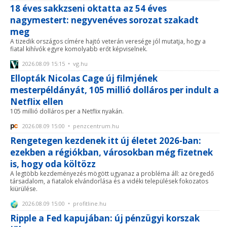
18 éves sakkzseni oktatta az 54 éves
nagymestert: negyvenéves sorozat szakadt
meg
A tizedik országos címére hajtó veterán veresége jól mutatja, hogy a
fiatal kihívók egyre komolyabb erőt képviselnek.
2026.08.09 15:15 • vg.hu
Ellopták Nicolas Cage új filmjének
mesterpéldányát, 105 millió dolláros per indult a
Netflix ellen
105 millió dolláros per a Netflix nyakán.
2026.08.09 15:00 • penzcentrum.hu
Rengetegen kezdenek itt új életet 2026-ban:
ezekben a régiókban, városokban még fizetnek
is, hogy oda költözz
A legtöbb kezdeményezés mögött ugyanaz a probléma áll: az öregedő
társadalom, a fiatalok elvándorlása és a vidéki települések fokozatos
kiürülése.
2026.08.09 15:00 • profitline.hu
Ripple a Fed kapujában: új pénzügyi korszak