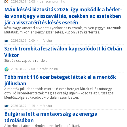
2026.08.09 12:05 • penzcentrum.hu
MÁV késési biztosítás 2026: így működik a bérlet-
és vonatjegy visszaváltás, ezekben az esetekben
jár a visszatérítés késés esetén
Késik vagy kimarad a vonat? Ilyenkor az is számít, milyen jeggyel utaztunk.
Mutatjuk, mikor jár pénzvisszafizetés, kupon vagy kártérítés.
2026.08.09 12:00 • mfor.hu
Szerb trombitafesztiválon kapcsolódott ki Orbán
Viktor
Sört és csevapot is rendelt.
2026.08.09 12:00 • profitline.hu
Több mint 116 ezer beteget láttak el a mentők
júliusban
A mentők júliusban több mint 116 ezer beteget láttak el, és mintegy
ötmillió kilométert tettek meg az ország útjain - közölte az Országos
Mentőszolgálat Facebook-oldalán szombaton.
2026.08.09 11:45 • mfor.hu
Bulgária lett a mintaország az energia
tárolásában
A kozloduji atomerőművet sem kellett leállítani.