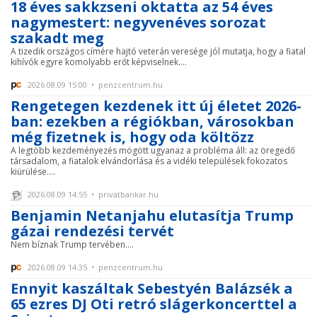
18 éves sakkzseni oktatta az 54 éves
nagymestert: negyvenéves sorozat
szakadt meg
A tizedik országos címére hajtó veterán veresége jól mutatja, hogy a fiatal
kihívók egyre komolyabb erőt képviselnek....
2026.08.09 15:00 • penzcentrum.hu
Rengetegen kezdenek itt új életet 2026-
ban: ezekben a régiókban, városokban
még fizetnek is, hogy oda költözz
A legtöbb kezdeményezés mögött ugyanaz a probléma áll: az öregedő
társadalom, a fiatalok elvándorlása és a vidéki települések fokozatos
kiürülése....
2026.08.09 14:55 • privatbankar.hu
Benjamin Netanjahu elutasítja Trump
gázai rendezési tervét
Nem bíznak Trump tervében....
2026.08.09 14:35 • penzcentrum.hu
Ennyit kaszáltak Sebestyén Balázsék a
65 ezres DJ Oti retró slágerkoncerttel a