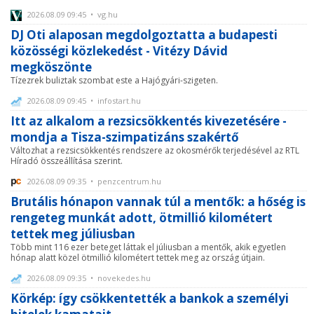
2026.08.09 09:45 • vg.hu
DJ Oti alaposan megdolgoztatta a budapesti
közösségi közlekedést - Vitézy Dávid
megköszönte
Tízezrek buliztak szombat este a Hajógyári-szigeten.
2026.08.09 09:45 • infostart.hu
Itt az alkalom a rezsicsökkentés kivezetésére -
mondja a Tisza-szimpatizáns szakértő
Változhat a rezsicsökkentés rendszere az okosmérők terjedésével az RTL
Híradó összeállítása szerint.
2026.08.09 09:35 • penzcentrum.hu
Brutális hónapon vannak túl a mentők: a hőség is
rengeteg munkát adott, ötmillió kilométert
tettek meg júliusban
Több mint 116 ezer beteget láttak el júliusban a mentők, akik egyetlen
hónap alatt közel ötmillió kilométert tettek meg az ország útjain.
2026.08.09 09:35 • novekedes.hu
Körkép: így csökkentették a bankok a személyi