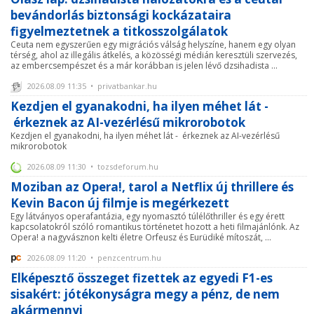
bevándorlás biztonsági kockázataira
figyelmeztetnek a titkosszolgálatok
Ceuta nem egyszerűen egy migrációs válság helyszíne, hanem egy olyan
térség, ahol az illegális átkelés, a közösségi médián keresztüli szervezés,
az embercsempészet és a már korábban is jelen lévő dzsihadista ...
2026.08.09 11:35 • privatbankar.hu
Kezdjen el gyanakodni, ha ilyen méhet lát -
érkeznek az AI-vezérlésű mikrorobotok
Kezdjen el gyanakodni, ha ilyen méhet lát - érkeznek az AI-vezérlésű
mikrorobotok
2026.08.09 11:30 • tozsdeforum.hu
Moziban az Opera!, tarol a Netflix új thrillere és
Kevin Bacon új filmje is megérkezett
Egy látványos operafantázia, egy nyomasztó túlélőthriller és egy érett
kapcsolatokról szóló romantikus történetet hozott a heti filmajánlónk. Az
Opera! a nagyvásznon kelti életre Orfeusz és Eurüdiké mítoszát, ...
2026.08.09 11:20 • penzcentrum.hu
Elképesztő összeget fizettek az egyedi F1-es
sisakért: jótékonyságra megy a pénz, de nem
akármennyi