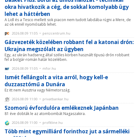
okra hivatkozik a cég, de sokkal komolyabb ügy
lehet a háttérben
A Lidl és a Tesco mellett sok piacon nem tudott labdába rúgni a Mere, de
az ok ennél nyomósabb lehet.
2026.08.09 11:05 • penzcentrum.hu
Gázvezeték közelében robbant fel a katonai drón:
Ukrajna megszólalt az ügyben
Egy, az ukrán hadsereg által széles körben használt típusú drón robbant
fel a bolgár-román határ közelében.
2026.08.09 11:05 • mfor.hu
Ismét fellángolt a vita arról, hogy kell-e
duzzasztómű a Dunára
Ez itt nem Ausztria vagy Németország.
2026.08.09 11:00 • privatbankar.hu
Szomorú évfordulóra emlékeznek Japánban
81 éve dobták le az atombombát Nagaszakira.
2026.08.09 11:00 • profitline.hu
Több mint egymilliárd forinthoz jut a sármelléki