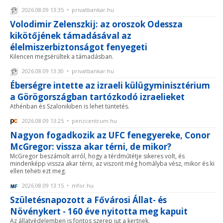
2026.08.09 13:35 • privatbankar.hu
Volodimir Zelenszkij: az oroszok Odessza
kikötőjének támadásával az
élelmiszerbiztonságot fenyegeti
Kilencen megsérültek a támadásban.
2026.08.09 13:30 • privatbankar.hu
Éberségre intette az izraeli külügyminisztérium
a Görögországban tartózkodó izraelieket
Athénban és Szalonikiben is lehet tüntetés.
2026.08.09 13:25 • penzcentrum.hu
Nagyon fogadkozik az UFC fenegyereke, Conor
McGregor: vissza akar térni, de mikor?
McGregor beszámolt arról, hogy a térdműtétje sikeres volt, és
mindenképp vissza akar térni, az viszont még homályba vész, mikor és ki
ellen teheti ezt meg.
2026.08.09 13:15 • mfor.hu
Születésnapozott a Fővárosi Állat- és
Növénykert - 160 éve nyitotta meg kapuit
Az állatvédelemben is fontos szerep jut a kertnek.