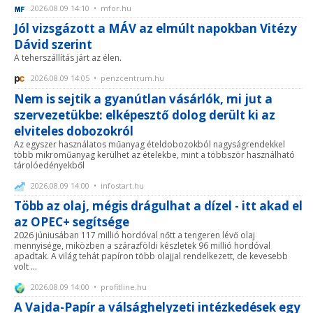
2026.08.09 14:10 • mfor.hu
Jól vizsgázott a MÁV az elmúlt napokban Vitézy
Dávid szerint
A teherszállítás járt az élen.
2026.08.09 14:05 • penzcentrum.hu
Nem is sejtik a gyanútlan vásárlók, mi jut a
szervezetükbe: elképesztő dolog derült ki az
elviteles dobozokról
Az egyszer használatos műanyag ételdobozokból nagyságrendekkel
több mikroműanyag kerülhet az ételekbe, mint a többször használható
tárolóedényekből
2026.08.09 14:00 • infostart.hu
Több az olaj, mégis drágulhat a dízel - itt akad el
az OPEC+ segítsége
2026 júniusában 117 millió hordóval nőtt a tengeren lévő olaj
mennyisége, miközben a szárazföldi készletek 96 millió hordóval
apadtak. A világ tehát papíron több olajjal rendelkezett, de kevesebb
volt ...
2026.08.09 14:00 • profitline.hu
A Vajda-Papír a válsághelyzeti intézkedések egy