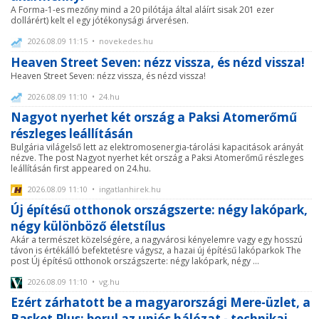
A Forma-1-es mezőny mind a 20 pilótája által aláírt sisak 201 ezer
dollárért) kelt el egy jótékonysági árverésen.
2026.08.09 11:15 • novekedes.hu
Heaven Street Seven: nézz vissza, és nézd vissza!
Heaven Street Seven: nézz vissza, és nézd vissza!
2026.08.09 11:10 • 24.hu
Nagyot nyerhet két ország a Paksi Atomerőmű
részleges leállításán
Bulgária világelső lett az elektromosenergia-tárolási kapacitások arányát
nézve. The post Nagyot nyerhet két ország a Paksi Atomerőmű részleges
leállításán first appeared on 24.hu.
2026.08.09 11:10 • ingatlanhirek.hu
Új építésű otthonok országszerte: négy lakópark,
négy különböző életstílus
Akár a természet közelségére, a nagyvárosi kényelemre vagy egy hosszú
távon is értékálló befektetésre vágysz, a hazai új építésű lakóparkok The
post Új építésű otthonok országszerte: négy lakópark, négy ...
2026.08.09 11:10 • vg.hu
Ezért zárhatott be a magyarországi Mere-üzlet, a
Basket Plus: borul az uniós hálózat - technikai