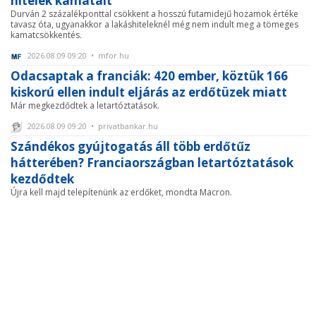
hitelek kamatait
Durván 2 százalékponttal csökkent a hosszú futamidejű hozamok értéke
tavasz óta, ugyanakkor a lakáshiteleknél még nem indult meg a tömeges
kamatcsökkentés.
2026.08.09 09:20 • mfor.hu
Odacsaptak a franciák: 420 ember, köztük 166
kiskorú ellen indult eljárás az erdőtüzek miatt
Már megkezdődtek a letartóztatások.
2026.08.09 09:20 • privatbankar.hu
Szándékos gyújtogatás áll több erdőtűz
hátterében? Franciaországban letartóztatások
kezdődtek
Újra kell majd telepítenünk az erdőket, mondta Macron.