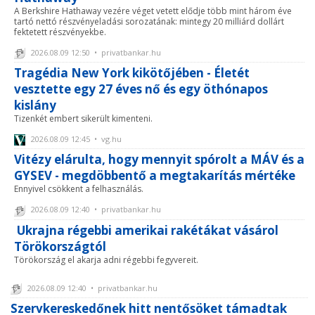
A Berkshire Hathaway vezére véget vetett elődje több mint három éve
tartó nettó részvényeladási sorozatának: mintegy 20 milliárd dollárt
fektetett részvényekbe.
2026.08.09 12:50 • privatbankar.hu
Tragédia New York kikötőjében - Életét
vesztette egy 27 éves nő és egy öthónapos
kislány
Tizenkét embert sikerült kimenteni.
2026.08.09 12:45 • vg.hu
Vitézy elárulta, hogy mennyit spórolt a MÁV és a
GYSEV - megdöbbentő a megtakarítás mértéke
Ennyivel csökkent a felhasználás.
2026.08.09 12:40 • privatbankar.hu
Ukrajna régebbi amerikai rakétákat vásárol
Törökországtól
Törökország el akarja adni régebbi fegyvereit.
2026.08.09 12:40 • privatbankar.hu
Szervkereskedőnek hitt nentősöket támadtak