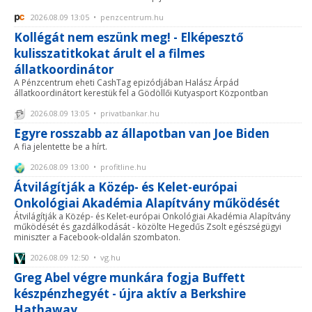
2026.08.09 13:05 • penzcentrum.hu
Kollégát nem eszünk meg! - Elképesztő
kulisszatitkokat árult el a filmes
állatkoordinátor
A Pénzcentrum eheti CashTag epizódjában Halász Árpád
állatkoordinátort kerestük fel a Gödöllői Kutyasport Központban
2026.08.09 13:05 • privatbankar.hu
Egyre rosszabb az állapotban van Joe Biden
A fia jelentette be a hírt.
2026.08.09 13:00 • profitline.hu
Átvilágítják a Közép- és Kelet-európai
Onkológiai Akadémia Alapítvány működését
Átvilágítják a Közép- és Kelet-európai Onkológiai Akadémia Alapítvány
működését és gazdálkodását - közölte Hegedűs Zsolt egészségügyi
miniszter a Facebook-oldalán szombaton.
2026.08.09 12:50 • vg.hu
Greg Abel végre munkára fogja Buffett
készpénzhegyét - újra aktív a Berkshire
Hathaway