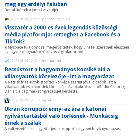
meg egy erdélyi faluban
Bottal ütötték a jármű vezetőjét.
2026.08.09 12:35 • penzcentrum.hu
Visszatér a 2000-es évek legendás közösségi
média platformja: retteghet a Facebook és a
TikTok?
A Myspace tulajdonosai megerősítették, hogy újra fel szeretnék éleszteni
az egykor meghatározó közösségi platformot.
2026.08.09 12:20 • infostart.hu
Becsúszott a hagyományos kocsiké alá a
villanyautók kötelezője - itt a magyarázat
A Netrisk friss autóbiztosítási körképe szerint jóval olcsóbb lett a
villanyautók és a hibridek kötelezője. Az okokról az InfoRádió Csepregi
Dánielt, a cég marketingvezetőjét kérdezte.
2026.08.09 12:05 • vg.hu
Ukrán korrupció: ennyi az ára a katonai
nyilvántartásból való törlésnek - Munkácsig
érnek a szálak
A volt vezető ellen egy kiterjedt korrupciós ügyben folyik nyomozás.