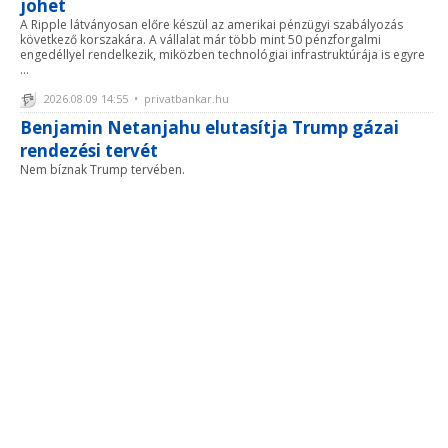
jöhet
A Ripple látványosan előre készül az amerikai pénzügyi szabályozás
következő korszakára. A vállalat már több mint 50 pénzforgalmi
engedéllyel rendelkezik, miközben technológiai infrastruktúrája is egyre
...
2026.08.09 14:55 • privatbankar.hu
Benjamin Netanjahu elutasítja Trump gázai
rendezési tervét
Nem bíznak Trump tervében.