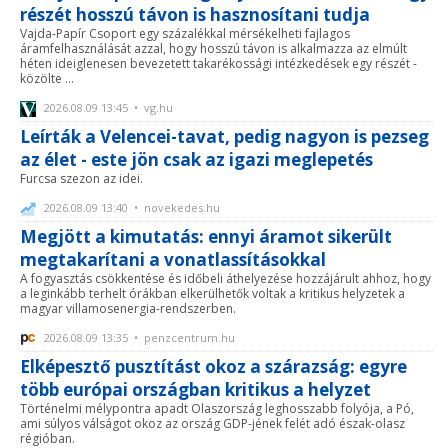
részét hosszú távon is hasznosítani tudja
Vajda-Papír Csoport egy százalékkal mérsékelheti fajlagos
áramfelhasználását azzal, hogy hosszú távon is alkalmazza az elmúlt
héten ideiglenesen bevezetett takarékossági intézkedések egy részét -
közölte ...
2026.08.09 13:45 • vg.hu
Leírták a Velencei-tavat, pedig nagyon is pezseg
az élet - este jön csak az igazi meglepetés
Furcsa szezon az idei.
2026.08.09 13:40 • novekedes.hu
Megjött a kimutatás: ennyi áramot sikerült
megtakarítani a vonatlassításokkal
A fogyasztás csökkentése és időbeli áthelyezése hozzájárult ahhoz, hogy
a leginkább terhelt órákban elkerülhetők voltak a kritikus helyzetek a
magyar villamosenergia-rendszerben.
2026.08.09 13:35 • penzcentrum.hu
Elképesztő pusztítást okoz a szárazság: egyre
több európai országban kritikus a helyzet
Történelmi mélypontra apadt Olaszország leghosszabb folyója, a Pó,
ami súlyos válságot okoz az ország GDP-jének felét adó észak-olasz
régióban.