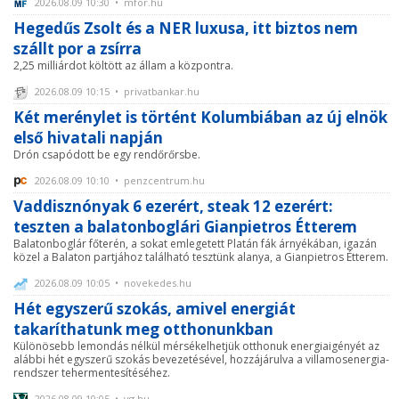
2026.08.09 10:30 • mfor.hu
Hegedűs Zsolt és a NER luxusa, itt biztos nem
szállt por a zsírra
2,25 milliárdot költött az állam a központra.
2026.08.09 10:15 • privatbankar.hu
Két merénylet is történt Kolumbiában az új elnök
első hivatali napján
Drón csapódott be egy rendőrőrsbe.
2026.08.09 10:10 • penzcentrum.hu
Vaddisznónyak 6 ezerért, steak 12 ezerért:
teszten a balatonboglári Gianpietros Étterem
Balatonboglár főterén, a sokat emlegetett Platán fák árnyékában, igazán
közel a Balaton partjához található tesztünk alanya, a Gianpietros Étterem.
2026.08.09 10:05 • novekedes.hu
Hét egyszerű szokás, amivel energiát
takaríthatunk meg otthonunkban
Különösebb lemondás nélkül mérsékelhetjük otthonuk energiaigényét az
alábbi hét egyszerű szokás bevezetésével, hozzájárulva a villamosenergia-
rendszer tehermentesítéséhez.
2026.08.09 10:05 • vg.hu