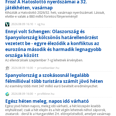
Friss! A Hatoslottó nyerőszámai a 32.
játékhéten, vasárnap
Kihúzták a Hatoslottó 2026/32. heti, vasárnapi nyerőszámait. Lássuk,
elvitte-e valaki a 880 millió forintos főnyereményt!
2026.08.09 16:10 • vg.hu
Ennyi volt Schengen: Olaszország és
Spanyolország kölcsönös határellenőrzést
vezetett be - egyre éleződik a konfliktus az
eurozóna második és harmadik legnagyobb
országa között
Az ellenőrzések szeptember 7-ig lehetnek érvényben.
2026.08.09 16:00 • privatbankar.hu
Spanyolország a szokásosnál legalább
félmillióval több turistára számít jövő héten
Az esemény több mint 347 millió euró bevételt eredményezhet.
2026.08.09 16:00 • profitline.hu
Egész héten meleg, napos idő várható
Egész jövő héten napos, meleg idő várható, a hét közepén kisebb
enyhüléssel; csak a hét elején és a hét végén lehetnek néhol záporok,
zivatarok - derül ki a HungaroMet Zrt. előrejelzéséből, amelyet vasárnap