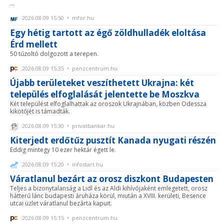
...
2026.08.09 15:50 • mfor.hu
Egy hétig tartott az égő zöldhulladék eloltása
Érd mellett
50 tűzoltó dolgozott a terepen.
2026.08.09 15:35 • penzcentrum.hu
Újabb területeket veszíthetett Ukrajna: két
település elfoglalását jelentette be Moszkva
Két települést elfoglalhattak az oroszok Ukrajnában, közben Odessza
kikötőjét is támadták.
2026.08.09 15:30 • privatbankar.hu
Kiterjedt erdőtűz pusztít Kanada nyugati részén
Eddig mintegy 10 ezer hektár égett le.
2026.08.09 15:20 • infostart.hu
Váratlanul bezárt az orosz diszkont Budapesten
Teljes a bizonytalanság a Lidl és az Aldi kihívójaként emlegetett, orosz
hátterű lánc budapesti áruháza körül, miután a XVIII. kerületi, Besence
utcai üzlet váratlanul bezárta kapuit.
2026.08.09 15:15 • penzcentrum.hu