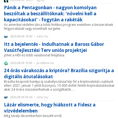
Pánik a Pentagonban - nagyon komolyan
beszóltak a beszállítóknak: 'növelni kell a
kapacitásokat' - fogytán a rakéták
Az amerikai védelmi tárca több kritikus program esetében a beszerzések
felgyorsítását vagy növelését sürgette.
2026.08.09 10:00 • mfor.hu
Itt a bejelentés - Indulhatnak a Baross Gábor
Vasútfejlesztési Terv uniós projektjei
Jöhet a HÉV és több vasútvonal felújítása.
2026.08.09 10:00 • profitline.hu
24 órás várakozás a kriptóra? Brazília szigorítja a
digitális átutalásokat
Brazília központi bankja új szabályozással lép fel a kriptovalutás csalások
ellen: 2027. január 1-jétől bizonyos, 10 000 dollár feletti kriptoátutalásokat
akár 24 órára visszatarthatnak a szolgáltatók. ...
2026.08.09 09:45 • mfor.hu
Lázár elismerte, hogy hiábzott a Fidesz a
vízvédelemben
Még tavaly decemberben beszélt erről.