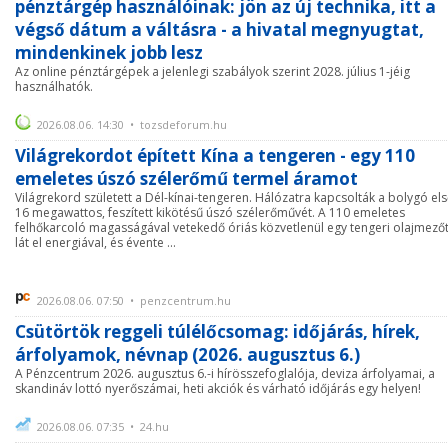
pénztárgép használóinak: jön az új technika, itt a
végső dátum a váltásra - a hivatal megnyugtat,
mindenkinek jobb lesz
Az online pénztárgépek a jelenlegi szabályok szerint 2028. július 1-jéig
használhatók.
2026.08.06. 14:30 • tozsdeforum.hu
Világrekordot épített Kína a tengeren - egy 110
emeletes úszó szélerőmű termel áramot
Világrekord született a Dél-kínai-tengeren. Hálózatra kapcsolták a bolygó el
16 megawattos, feszített kikötésű úszó szélerőművét. A 110 emeletes
felhőkarcoló magasságával vetekedő óriás közvetlenül egy tengeri olajmező
lát el energiával, és évente ...
2026.08.06. 07:50 • penzcentrum.hu
Csütörtök reggeli túlélőcsomag: időjárás, hírek,
árfolyamok, névnap (2026. augusztus 6.)
A Pénzcentrum 2026. augusztus 6.-i hírösszefoglalója, deviza árfolyamai, a
skandináv lottó nyerőszámai, heti akciók és várható időjárás egy helyen!
2026.08.06. 07:35 • 24.hu