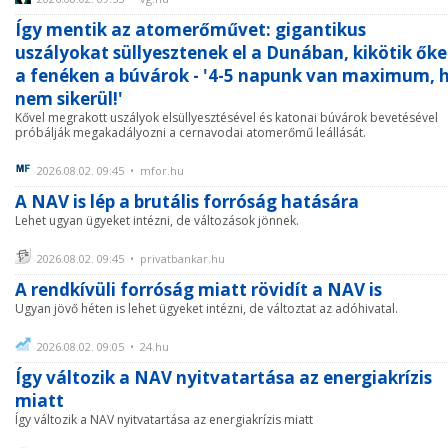
Így mentik az atomerőművet: gigantikus
uszályokat süllyesztenek el a Dunában, kikötik őke
a fenéken a búvárok - '4-5 napunk van maximum, 
nem sikerül!'
Kővel megrakott uszályok elsüllyesztésével és katonai búvárok bevetésével
próbálják megakadályozni a cernavodai atomerőmű leállását.
2026.08.02. 09:45 • mfor.hu
A NAV is lép a brutális forróság hatására
Lehet ugyan ügyeket intézni, de változások jönnek.
2026.08.02. 09:45 • privatbankar.hu
A rendkívüli forróság miatt rövidít a NAV is
Ugyan jövő héten is lehet ügyeket intézni, de változtat az adóhivatal.
2026.08.02. 09:05 • 24.hu
Így változik a NAV nyitvatartása az energiakrízis
miatt
Így változik a NAV nyitvatartása az energiakrízis miatt