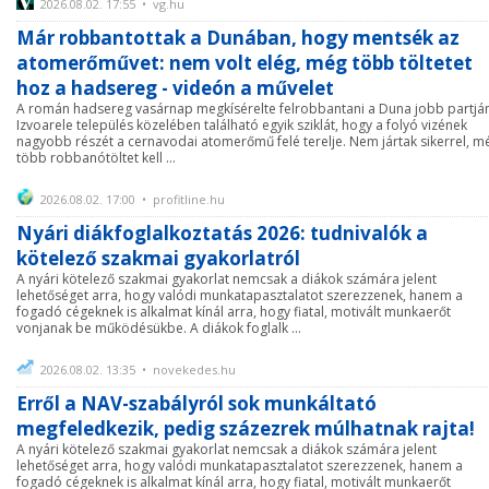
2026.08.02. 17:55 • vg.hu
Már robbantottak a Dunában, hogy mentsék az
atomerőművet: nem volt elég, még több töltetet
hoz a hadsereg - videón a művelet
A román hadsereg vasárnap megkísérelte felrobbantani a Duna jobb partján
Izvoarele település közelében található egyik sziklát, hogy a folyó vizének
nagyobb részét a cernavodai atomerőmű felé terelje. Nem jártak sikerrel, m
több robbanótöltet kell ...
2026.08.02. 17:00 • profitline.hu
Nyári diákfoglalkoztatás 2026: tudnivalók a
kötelező szakmai gyakorlatról
A nyári kötelező szakmai gyakorlat nemcsak a diákok számára jelent
lehetőséget arra, hogy valódi munkatapasztalatot szerezzenek, hanem a
fogadó cégeknek is alkalmat kínál arra, hogy fiatal, motivált munkaerőt
vonjanak be működésükbe. A diákok foglalk ...
2026.08.02. 13:35 • novekedes.hu
Erről a NAV-szabályról sok munkáltató
megfeledkezik, pedig százezrek múlhatnak rajta!
A nyári kötelező szakmai gyakorlat nemcsak a diákok számára jelent
lehetőséget arra, hogy valódi munkatapasztalatot szerezzenek, hanem a
fogadó cégeknek is alkalmat kínál arra, hogy fiatal, motivált munkaerőt