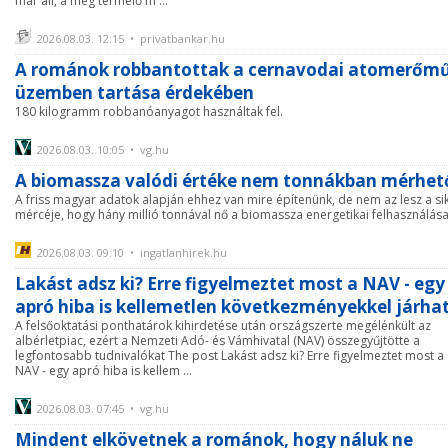
már áll, a még termelő m ...
2026.08.03. 12:15 • privatbankar.hu
A románok robbantottak a cernavodai atomerőm
üzemben tartása érdekében
180 kilogramm robbanóanyagot használtak fel.
2026.08.03. 10:05 • vg.hu
A biomassza valódi értéke nem tonnákban mérhet
A friss magyar adatok alapján ehhez van mire építenünk, de nem az lesz a si
mércéje, hogy hány millió tonnával nő a biomassza energetikai felhasználása
2026.08.03. 09:10 • ingatlanhirek.hu
Lakást adsz ki? Erre figyelmeztet most a NAV - egy
apró hiba is kellemetlen következményekkel járha
A felsőoktatási ponthatárok kihirdetése után országszerte megélénkült az
albérletpiac, ezért a Nemzeti Adó- és Vámhivatal (NAV) összegyűjtötte a
legfontosabb tudnivalókat The post Lakást adsz ki? Erre figyelmeztet most a
NAV - egy apró hiba is kellem ...
2026.08.03. 07:45 • vg.hu
Mindent elkövetnek a románok, hogy náluk ne