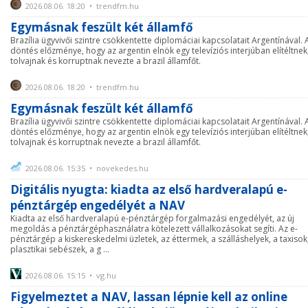
2026.08.06. 18:20 • trendfm.hu
Egymásnak feszült két államfő
Brazília ügyvivői szintre csökkentette diplomáciai kapcsolatait Argentínával. 
döntés előzménye, hogy az argentin elnök egy televíziós interjúban elítéltnek
tolvajnak és korruptnak nevezte a brazil államfőt.
2026.08.06. 18:20 • trendfm.hu
Egymásnak feszült két államfő
Brazília ügyvivői szintre csökkentette diplomáciai kapcsolatait Argentínával. 
döntés előzménye, hogy az argentin elnök egy televíziós interjúban elítéltnek
tolvajnak és korruptnak nevezte a brazil államfőt.
2026.08.06. 15:35 • novekedes.hu
Digitális nyugta: kiadta az első hardveralapú e-
pénztárgép engedélyét a NAV
Kiadta az első hardveralapú e-pénztárgép forgalmazási engedélyét, az új
megoldás a pénztárgéphasználatra kötelezett vállalkozásokat segíti. Az e-
pénztárgép a kiskereskedelmi üzletek, az éttermek, a szálláshelyek, a taxisok
plasztikai sebészek, a g ...
2026.08.06. 15:15 • vg.hu
Figyelmeztet a NAV, lassan lépnie kell az online