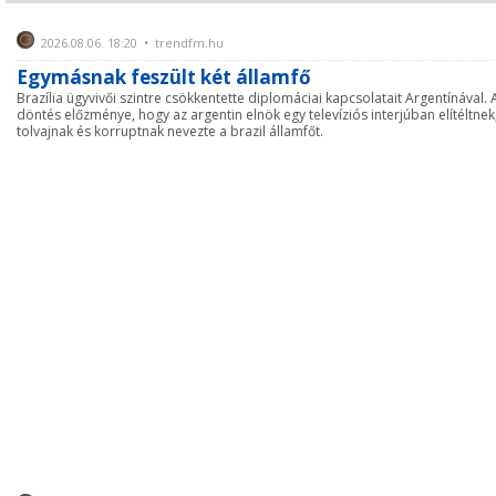
2026.08.06. 18:20 • trendfm.hu
Egymásnak feszült két államfő
Brazília ügyvivői szintre csökkentette diplomáciai kapcsolatait Argentínával. 
döntés előzménye, hogy az argentin elnök egy televíziós interjúban elítéltnek
tolvajnak és korruptnak nevezte a brazil államfőt.