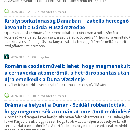
A vízszint egyelőre stabil a cernavodai atomerőmű térségében.
2026.08.03. 20:55 • tozsdeforum.hu
Királyi sorkatonaság Dániában - Izabella hercegnő 
bevonult a Gárda Huszárezredbe
Új korszak a skandináv védelempolitikában: Dániában a nők számára is
kötelezővé vált a sorkatonaság, a szolgálati időt pedig 11 hónapra emelték. 
dán királyi család legidősebb lánya, Izabella hercegnő fizetés nélkül teljesít
szolgálatot. Széles moso ...
2026.08.03. 19:00 • vg.hu
Románia csodát művelt: lehet, hogy megmenekül
a cernavodai atomerőmű, a hétfői robbantás után
újra emelkedik a Duna vízszintje
Tovább folytatódik a versenyfutás a Duna alacsony vízállásával.
2026.08.03. 13:10 • tozsdeforum.hu
Drámai a helyzet a Dunán - Sziklát robbantottak,
hogy megmentsék a román atomerőmű működésé
A román haditengerészet hétfőn sikeresen felrobbantotta a Duna Bala-ágán
fekvő Pârjoaia-szikla egy részét, hogy több vizet tereljen a veszélybe került
cernavodai atomerőműhöz. A történelmi aszály miatt az egyik reaktorblokk