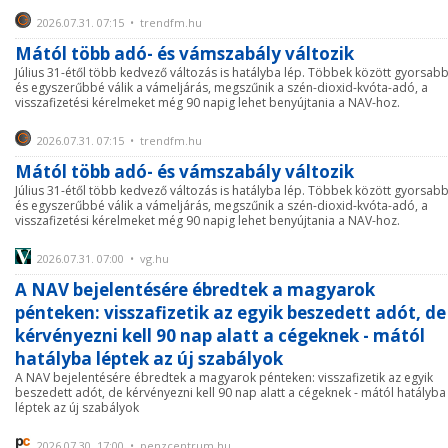
2026.07.31. 07:15 • trendfm.hu
Mától több adó- és vámszabály változik
Július 31-étől több kedvező változás is hatályba lép. Többek között gyorsab
és egyszerűbbé válik a vámeljárás, megszűnik a szén-dioxid-kvóta-adó, a
visszafizetési kérelmeket még 90 napig lehet benyújtania a NAV-hoz.
2026.07.31. 07:15 • trendfm.hu
Mától több adó- és vámszabály változik
Július 31-étől több kedvező változás is hatályba lép. Többek között gyorsab
és egyszerűbbé válik a vámeljárás, megszűnik a szén-dioxid-kvóta-adó, a
visszafizetési kérelmeket még 90 napig lehet benyújtania a NAV-hoz.
2026.07.31. 07:00 • vg.hu
A NAV bejelentésére ébredtek a magyarok
pénteken: visszafizetik az egyik beszedett adót, de
kérvényezni kell 90 nap alatt a cégeknek - mától
hatályba léptek az új szabályok
A NAV bejelentésére ébredtek a magyarok pénteken: visszafizetik az egyik
beszedett adót, de kérvényezni kell 90 nap alatt a cégeknek - mától hatályba
léptek az új szabályok
2026.07.30. 17:00 • penzcentrum.hu