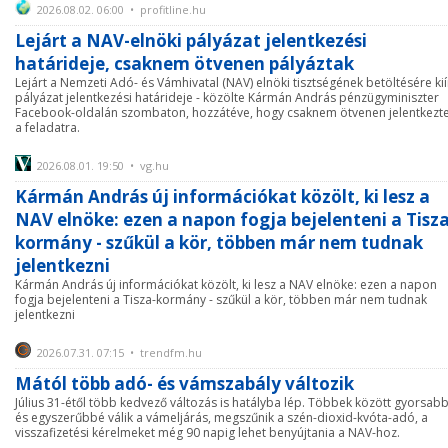
2026.08.02. 06:00 • profitline.hu
Lejárt a NAV-elnöki pályázat jelentkezési
határideje, csaknem ötvenen pályáztak
Lejárt a Nemzeti Adó- és Vámhivatal (NAV) elnöki tisztségének betöltésére kií
pályázat jelentkezési határideje - közölte Kármán András pénzügyminiszter
Facebook-oldalán szombaton, hozzátéve, hogy csaknem ötvenen jelentkezt
a feladatra.
2026.08.01. 19:50 • vg.hu
Kármán András új információkat közölt, ki lesz a
NAV elnöke: ezen a napon fogja bejelenteni a Tisza
kormány - szűkül a kör, többen már nem tudnak
jelentkezni
Kármán András új információkat közölt, ki lesz a NAV elnöke: ezen a napon
fogja bejelenteni a Tisza-kormány - szűkül a kör, többen már nem tudnak
jelentkezni
2026.07.31. 07:15 • trendfm.hu
Mától több adó- és vámszabály változik
Július 31-étől több kedvező változás is hatályba lép. Többek között gyorsab
és egyszerűbbé válik a vámeljárás, megszűnik a szén-dioxid-kvóta-adó, a
visszafizetési kérelmeket még 90 napig lehet benyújtania a NAV-hoz.