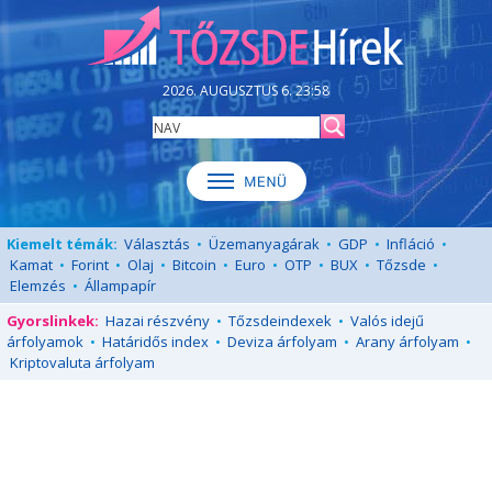
2026. AUGUSZTUS 6. 23:58
Kiemelt témák:
Választás
•
Üzemanyagárak
•
GDP
•
Infláció
•
Kamat
•
Forint
•
Olaj
•
Bitcoin
•
Euro
•
OTP
•
BUX
•
Tőzsde
•
Elemzés
•
Állampapír
Gyorslinkek:
Hazai részvény
•
Tőzsdeindexek
•
Valós idejű
árfolyamok
•
Határidős index
•
Deviza árfolyam
•
Arany árfolyam
•
Kriptovaluta árfolyam