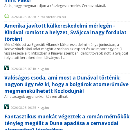
mint Paks?
A tét, hogy megmaradjon a részleges termelés Cernavodánál.
2026.08.05. 07:20 • tozsdeforum.hu
Amerika javított külkereskedelmi mérlegén -
Kínával romlott a helyzet, Svájccal nagy fordulat
történt
Mérséklődött az Egyesült Államok külkereskedelmi hiánya júniusban, a
kedvezőnek tűnő adat mögött azonban az export és az import egyidejű
visszaesése állt. Miközben a Kínával szembeni deficit tovább nőtt, a Svájccal
folytatott kereskedelem látványos f ...
2026.08.05. 07:10 • vg.hu
Valóságos csoda, ami most a Dunával történik:
nagyon úgy néz ki, hogy a bolgárok atomerőműve 
megmenekülhetett Kozlodujnál
A hatóságok ugyanakkor készen állnak.
2026.08.05. 06:25 • vg.hu
Fantasztikus munkát végeztek a román mérnökök
tényleg megállt a Duna apadása a cernavodai
atomerőmű térségében