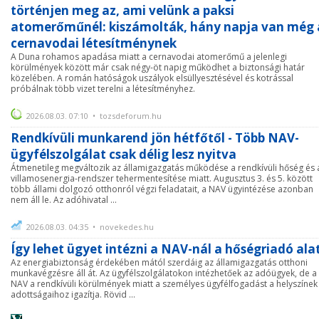
történjen meg az, ami velünk a paksi
atomerőműnél: kiszámolták, hány napja van még 
cernavodai létesítménynek
A Duna rohamos apadása miatt a cernavodai atomerőmű a jelenlegi
körülmények között már csak négy-öt napig működhet a biztonsági határ
közelében. A román hatóságok uszályok elsüllyesztésével és kotrással
próbálnak több vizet terelni a létesítményhez.
2026.08.03. 07:10 • tozsdeforum.hu
Rendkívüli munkarend jön hétfőtől - Több NAV-
ügyfélszolgálat csak délig lesz nyitva
Átmenetileg megváltozik az államigazgatás működése a rendkívüli hőség és 
villamosenergia-rendszer tehermentesítése miatt. Augusztus 3. és 5. között
több állami dolgozó otthonról végzi feladatait, a NAV ügyintézése azonban
nem áll le. Az adóhivatal ...
2026.08.03. 04:35 • novekedes.hu
Így lehet ügyet intézni a NAV-nál a hőségriadó ala
Az energiabiztonság érdekében mától szerdáig az államigazgatás otthoni
munkavégzésre áll át. Az ügyfélszolgálatokon intézhetőek az adóügyek, de a
NAV a rendkívüli körülmények miatt a személyes ügyfélfogadást a helyszínek
adottságaihoz igazítja. Rövid ...