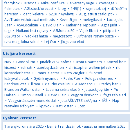
fancybox
•
Kisvros
•
Mike Josef Gre
•
a verseny vege
•
coverage
•
flelmetes
•
AGLstockforecast
•
blog
•
149(1)
•
szjmaszk szj
•
ďż˝dďż˝m
harrison
•
dentl keletre
•
62,01,nAyAhwzj
•
Augusztusi csaldi ptlk
•
AvaTrade withdrawal methods
•
Kevin Stger
•
melegtkezsi
•
Lucio Julio
Csar
•
ASALocalRun
•
David Blair
•
KatharineHepburn
•
Agcs Judit
•
tags
•
Holland fest rejtvny
•
ASMonacoFC
•
Vajek Rbert
•
pit ipari
•
6820 teor
•
Vadkles hatsa
•
megcsszott
•
Lufthansa rszvny osztalk
•
rzsa magdolna szldal
•
Lej Csn
•
Jfogs zab elad
Utoljára keresett
NAV
•
Gondolj rm
•
jutalék VTSZ száma
•
IronFX partners
•
Konzol bolt
kispest
•
ruhzati
•
azerbajdzsánon
•
christopher walken jellsek
•
rlt
koriander hatsa
•
Cmms jelentse
•
Reto Ziegler
•
fluorsid
leányvállalatok
•
Gyönk nyomda
•
Pusks Pter
•
Foldgaz elemzes
•
Pendrive vtsz
•
ll tam
•
claudio chiellini
•
ASMonacoFC
•
teddy bar
•
Brandon Walker sister
•
Lucerna széna eladó
•
jetpack joyride
•
Yu
Dabao
•
Simon Russell
•
David Blair
•
Vegyiru diszkont
•
Jfogs zab elad
•
Vasgyártás szén monoxiddal
•
jutalĂŠk VTSZ szĂĄma
•
fÄŹ
•
Nap
részvény árfolyam
•
kpjtkok
•
Kat Foster
•
Lost
Gyakran keresett
1 aranykorona ára 2025
•
bemért rendszámok
•
ausztria minimálbér 2025