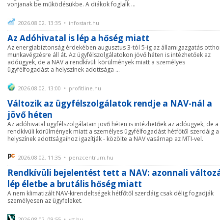
vonjanak be működésükbe. A diákok foglalk ...
2026.08.02. 13:35 • infostart.hu
Az Adóhivatal is lép a hőség miatt
Az energiabiztonság érdekében augusztus 3-tól 5-ig az államigazgatás ottho
munkavégzésre áll át. Az ügyfélszolgálatokon jövő héten is intézhetőek az
adóügyek, de a NAV a rendkívüli körülmények miatt a személyes
ügyfélfogadást a helyszínek adottsága ...
2026.08.02. 13:00 • profitline.hu
Változik az ügyfélszolgálatok rendje a NAV-nál a
jövő héten
Az adóhivatal ügyfélszolgálatain jövő héten is intézhetőek az adóügyek, de a
rendkívüli körülmények miatt a személyes ügyfélfogadást hétfőtől szerdáig a
helyszínek adottságaihoz igazítják - közölte a NAV vasárnap az MTI-vel.
2026.08.02. 11:35 • penzcentrum.hu
Rendkívüli bejelentést tett a NAV: azonnali változ
lép életbe a brutális hőség miatt
A nem klimatizált NAV-kirendeltségek hétfőtől szerdáig csak délig fogadják
személyesen az ügyfeleket.
2026.08.02. 09:55 • vg.hu