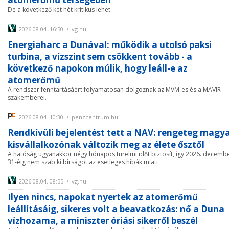
De a következő két hét kritikus lehet.
2026.08.04. 16:50 • vg.hu
Energiaharc a Dunával: működik a utolsó paksi
turbina, a vízszint sem csökkent tovább - a
következő napokon múlik, hogy leáll-e az
atomerőmű
A rendszer fenntartásáért folyamatosan dolgoznak az MVM-es és a MAVIR
szakemberei.
2026.08.04. 10:30 • penzcentrum.hu
Rendkívüli bejelentést tett a NAV: rengeteg magy
kisvállalkozónak változik meg az élete ősztől
A hatóság ugyanakkor négy hónapos türelmi időt biztosít, így 2026. decemb
31-éig nem szab ki bírságot az esetleges hibák miatt.
2026.08.04. 08:55 • vg.hu
Ilyen nincs, napokat nyertek az atomerőmű
leállításáig, sikeres volt a beavatkozás: nő a Duna
vízhozama, a miniszter óriási sikerről beszél