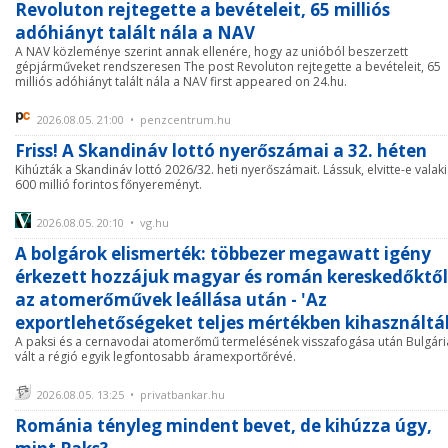
Revoluton rejtegette a bevételeit, 65 milliós
adóhiányt talált nála a NAV
A NAV közleménye szerint annak ellenére, hogy az unióból beszerzett
gépjárműveket rendszeresen The post Revoluton rejtegette a bevételeit, 65
milliós adóhiányt talált nála a NAV first appeared on 24.hu.
2026.08.05. 21:00 • penzcentrum.hu
Friss! A Skandináv lottó nyerőszámai a 32. héten
Kihúzták a Skandináv lottó 2026/32. heti nyerőszámait. Lássuk, elvitte-e valaki
600 millió forintos főnyereményt.
2026.08.05. 20:10 • vg.hu
A bolgárok elismerték: többezer megawatt igény
érkezett hozzájuk magyar és román kereskedőktől
az atomerőművek leállása után - 'Az
exportlehetőségeket teljes mértékben kihasználtá
A paksi és a cernavodai atomerőmű termelésének visszafogása után Bulgári
vált a régió egyik legfontosabb áramexportőrévé.
2026.08.05. 13:25 • privatbankar.hu
Románia tényleg mindent bevet, de kihúzza úgy,