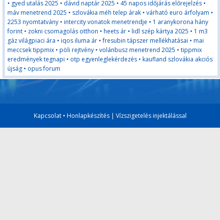
•
gyed utalás 2025
•
dávid naptár 2025
•
45 napos időjárás előrejelzés
•
máv menetrend 2025
•
szlovákia méh telep árak
•
várható euro árfolyam
•
2253 nyomtatvány
•
intercity vonatok menetrendje
•
1 aranykorona hány
forint
•
zokni csomagolás otthon
•
heets ár
•
lidl szép kártya 2025
•
1 m3
gáz világpiaci ára
•
iqos iluma ár
•
fresubin tápszer mellékhatásai
•
mai
meccsek tippmix
•
pöli rejtvény
•
volánbusz menetrend 2025
•
tippmix
eredmények tegnapi
•
otp egyenleglekérdezés
•
kaufland szlovákia akciós
újság
•
opus forum
Kapcsolat
•
Honlapkészítés
|
Vízszigetelés injektálással