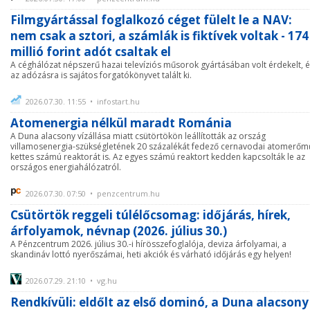
Filmgyártással foglalkozó céget fülelt le a NAV:
nem csak a sztori, a számlák is fiktívek voltak - 174
millió forint adót csaltak el
A céghálózat népszerű hazai televíziós műsorok gyártásában volt érdekelt, 
az adózásra is sajátos forgatókönyvet talált ki.
2026.07.30. 11:55 • infostart.hu
Atomenergia nélkül maradt Románia
A Duna alacsony vízállása miatt csütörtökön leállították az ország
villamosenergia-szükségletének 20 százalékát fedező cernavodai atomerőm
kettes számú reaktorát is. Az egyes számú reaktort kedden kapcsolták le az
országos energiahálózatról.
2026.07.30. 07:50 • penzcentrum.hu
Csütörtök reggeli túlélőcsomag: időjárás, hírek,
árfolyamok, névnap (2026. július 30.)
A Pénzcentrum 2026. július 30.-i hírösszefoglalója, deviza árfolyamai, a
skandináv lottó nyerőszámai, heti akciók és várható időjárás egy helyen!
2026.07.29. 21:10 • vg.hu
Rendkívüli: eldőlt az első dominó, a Duna alacsony