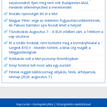
vasútvonalról: ilyen még nem volt Budapesten kívül,
mindenki véleményezheti a menetrendet
Brutális nyereséget ért el a Mol
Magyar Péter: vége az önkéntes fogyasztáscsökkentésnek,
de Pakson bármikor újra feszült lehet a helyzet
Tőzsdezárás Augusztus 7. - A BUX zöldben zárt, a Telekom a
nap vesztese
Itt a totális fordulat: nem büntette meg a kormányhivatal a
szegedi BYD-t - tévedés történt, a kínai cég reagált a
Világgazdaságnak
Robbanás volt a Mol pozsonyi finomítójában
Ennyi forintot kell most adni egy euróért
Péntek reggeli túlélőcsomag: időjárás, hírek, árfolyamok,
névnap (2026. augusztus 7.)
Kapcsolat
•
Honlapkészítés
|
Vízszigetelés injektálással