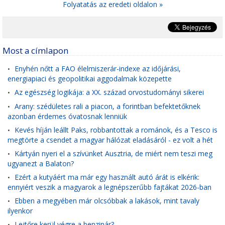
Folyatatás az eredeti oldalon »
Most a címlapon
Enyhén nőtt a FAO élelmiszerár-indexe az időjárási,
•
energiapiaci és geopolitikai aggodalmak közepette
Az egészség logikája: a XX. század orvostudományi sikerei
•
Arany: szédületes rali a piacon, a forintban befektetőknek
•
azonban érdemes óvatosnak lenniük
Kevés híján leállt Paks, robbantottak a románok, és a Tesco is
•
megtörte a csendet a magyar hálózat eladásáról - ez volt a hét
Kártyán nyeri el a szívünket Ausztria, de miért nem teszi meg
•
ugyanezt a Balaton?
Ezért a kutyáért ma már egy használt autó árát is elkérik:
•
ennyiért veszik a magyarok a legnépszerűbb fajtákat 2026-ban
Ebben a megyében már olcsóbbak a lakások, mint tavaly
•
ilyenkor
Lejtőre kerül végre a benzinár?
•