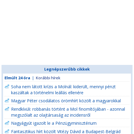
Legnépszerűbb cikkek
Elmúlt 24 óra
|
Korábbi hírek
Soha nem látott krízis a Molnál: kiderült, mennyi pénzt
kaszáltak a történelmi leállás ellenére
Magyar Péter csodálatos örömhírt közölt a magyarokkal
Rendkívüli: robbanás történt a Mol finomítójában - azonnal
megszólalt az olajtársaság az incidensről
Nagyágyút igazolt le a Pénzügyminisztérium
Fantasztikus hírt közölt Vitézy Dávid a Budapest-Belgrád