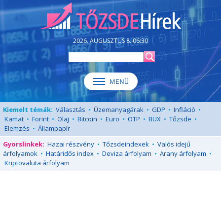
2026. AUGUSZTUS 8. 06:30
Kiemelt témák:
Választás
•
Üzemanyagárak
•
GDP
•
Infláció
•
Kamat
•
Forint
•
Olaj
•
Bitcoin
•
Euro
•
OTP
•
BUX
•
Tőzsde
•
Elemzés
•
Állampapír
Gyorslinkek:
Hazai részvény
•
Tőzsdeindexek
•
Valós idejű
árfolyamok
•
Határidős index
•
Deviza árfolyam
•
Arany árfolyam
•
Kriptovaluta árfolyam