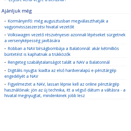
Ajánljuk még
Kormányinfó: még augusztusban megválaszthatják a
•
vagyonvisszaszerzési hivatal vezetőit
Volkswagen vezető részvényesei azonnali lépéseket sürgetnek
•
a versenyképesség javítására
Robban a NAV bírságbombája a Balatonnál: akár kétmilliós
•
büntetést is kaphatnak a trükközők
Rengeteg szabálytalanságot talált a NAV a Balatonnál
•
Digitális nyugta: kiadta az első hardveralapú e-pénztárgép
•
engedélyét a NAV
Figyelmeztet a NAV, lassan lépnie kell az online pénztárgép
•
használóinak: jön az új technika, itt a végső dátum a váltásra - a
hivatal megnyugtat, mindenkinek jobb lesz