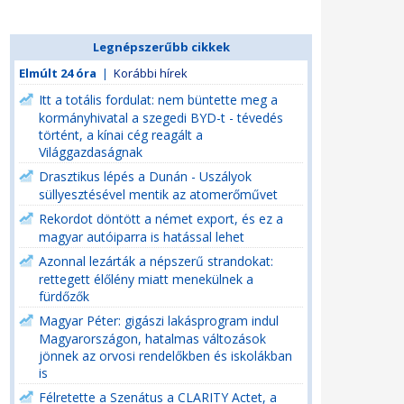
Legnépszerűbb cikkek
Elmúlt 24 óra
|
Korábbi hírek
Itt a totális fordulat: nem büntette meg a
kormányhivatal a szegedi BYD-t - tévedés
történt, a kínai cég reagált a
Világgazdaságnak
Drasztikus lépés a Dunán - Uszályok
süllyesztésével mentik az atomerőművet
Rekordot döntött a német export, és ez a
magyar autóiparra is hatással lehet
Azonnal lezárták a népszerű strandokat:
rettegett élőlény miatt menekülnek a
fürdőzők
Magyar Péter: gigászi lakásprogram indul
Magyarországon, hatalmas változások
jönnek az orvosi rendelőkben és iskolákban
is
Félretette a Szenátus a CLARITY Actet, a