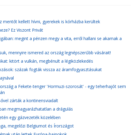
z mentőt kellett hívni, gyerekek is kórházba kerültek
eze? Ez Viszont Privát
igában: megint a pénzen megy a vita, erről hallani se akarnak a
ssuk, mennyire ismered az ország legnépszerűbb vásárait!
at: kitört a vulkán, megbénult a légiközlekedés
ozások: százak fogták vissza az áramfogyasztásukat
ajnával
kország a Fekete-tenger 'Hormuzi-szorosát' - egy teherhajót sem
ján
vel zárták a kontinensviadalt
odban megmagyarázhatatlan a drágulás
ületén egy gázvezeték közelében
ga, megelőzi Belgiumot és Írországot
almak után lettek Európa-bajnokok