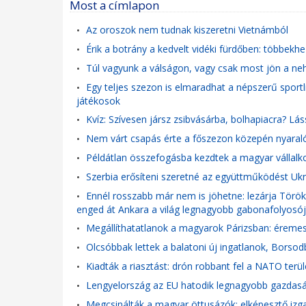
Most a címlapon
Az oroszok nem tudnak kiszeretni Vietnámból
•
Érik a botrány a kedvelt vidéki fürdőben: többekhe
•
Túl vagyunk a válságon, vagy csak most jön a neh
•
Egy teljes szezon is elmaradhat a népszerű sportl
•
játékosok
Kvíz: Szívesen jársz zsibvásárba, bolhapiacra? Lá
•
Nem várt csapás érte a főszezon közepén nyaralók
•
Példátlan összefogásba kezdtek a magyar vállalk
•
Szerbia erősíteni szeretné az együttműködést Ukr
•
Ennél rosszabb már nem is jöhetne: lezárja Törö
•
enged át Ankara a világ legnagyobb gabonafolyosó
Megállíthatatlanok a magyarok Párizsban: éremeső
•
Olcsóbbak lettek a balatoni új ingatlanok, Bors
•
Kiadták a riasztást: drón robbant fel a NATO ter
•
Lengyelország az EU hatodik legnagyobb gazdasá
•
Megcsinálták a magyar öttusázók: elképesztő izg
•