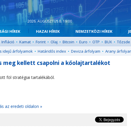
2026. AUGUSZTUS 8. 19:00
ÁGI HÍREK
HAZAI HÍREK
NEMZETKÖZI HÍREK
J
Infláció
•
Kamat
•
Forint
•
Olaj
•
Bitcoin
•
Euro
•
OTP
•
BUX
•
Tőzsde
s idejű árfolyamok
•
Határidős index
•
Deviza árfolyam
•
Arany árfolya
s meg kellett csapolni a kőolajtartalékot
t föl stratégiai tartalékából.
ás az eredeti oldalon »