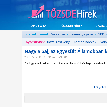
TOP 24 ÓRA
TŐZSDEI HÍREK
GAZDAS
Kiemelt témák:
Választás
•
Üzemanyagárak
•
GDP
•
Gyorslinkek:
Hazai részvény
•
Tőzsdeindexek
•
Való
Nagy a baj, az Egyesült Államokban i
2026.05.12. 10:10 • PRIVATBANKAR.HU
Az Egyesült Államok 53 millió hordó kőolajat szabadítot
Folyatat