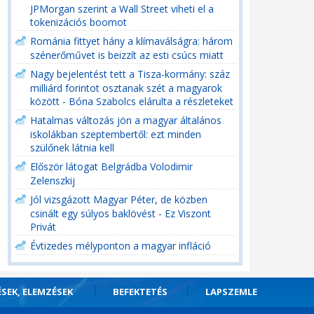
JPMorgan szerint a Wall Street viheti el a
tokenizációs boomot
Románia fittyet hány a klímaválságra: három
szénerőművet is beizzít az esti csúcs miatt
Nagy bejelentést tett a Tisza-kormány: száz
milliárd forintot osztanak szét a magyarok
között - Bóna Szabolcs elárulta a részleteket
Hatalmas változás jön a magyar általános
iskolákban szeptembertől: ezt minden
szülőnek látnia kell
Először látogat Belgrádba Volodimir
Zelenszkij
Jól vizsgázott Magyar Péter, de közben
csinált egy súlyos baklövést - Ez Viszont
Privát
Évtizedes mélyponton a magyar infláció
ÉSEK, ELEMZÉSEK
BEFEKTETÉS
LAPSZEMLE