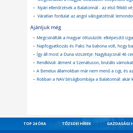
Nyári ellenőrzések a Balatonnál - az első félidő v
•
Váratlan fordulat az angol válogatottnál: lemondo
•
Ajánljuk még
Megcsinálták a magyar öttusázók: elképesztő izg
•
Napfogyatkozás és Paks: ha babona volt, hogy ba
•
Így áll most a Duna vízszintje: Nagybajcsnál 46 c
•
Rendkívüli: átment a Szenátuson, brutális vámokat
•
A Benelux államokban már nem menő a cigi, és az
•
Robban a NAV bírságbombája a Balatonnál: akár ké
•
TOP 24 ÓRA
TŐZSDEI HÍREK
GAZDASÁGI H