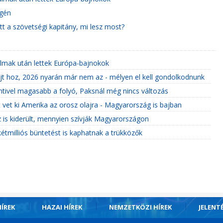
égén
tt a szövetségi kapitány, mi lesz most?
almak után lettek Európa-bajnokok
jt hoz, 2026 nyarán már nem az - mélyen el kell gondolkodnunk
entivel magasabb a folyó, Paksnál még nincs változás
 vet ki Amerika az orosz olajra - Magyarország is bajban
 is kiderült, mennyien szívják Magyarországon
tmilliós büntetést is kaphatnak a trükközők
ÍREK
HAZAI HÍREK
NEMZETKÖZI HÍREK
JELENT