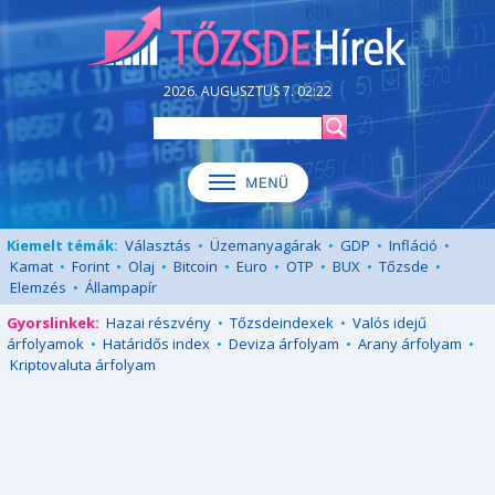
2026. AUGUSZTUS 7. 02:22
Kiemelt témák:
Választás
•
Üzemanyagárak
•
GDP
•
Infláció
•
Kamat
•
Forint
•
Olaj
•
Bitcoin
•
Euro
•
OTP
•
BUX
•
Tőzsde
•
Elemzés
•
Állampapír
Gyorslinkek:
Hazai részvény
•
Tőzsdeindexek
•
Valós idejű
árfolyamok
•
Határidős index
•
Deviza árfolyam
•
Arany árfolyam
•
Kriptovaluta árfolyam