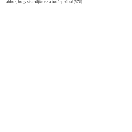
ahhoz, hogy sikerüljön ez a tudáspróba! (578)