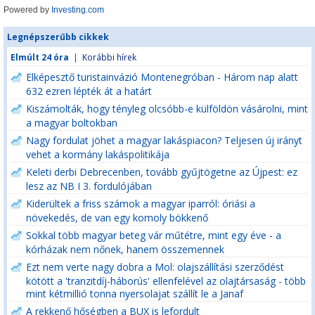
Powered by
Investing.com
Legnépszerűbb cikkek
Elmúlt 24 óra
|
Korábbi hírek
Elképesztő turistainvázió Montenegróban - Három nap alatt
632 ezren lépték át a határt
Kiszámolták, hogy tényleg olcsóbb-e külföldön vásárolni, mint
a magyar boltokban
Nagy fordulat jöhet a magyar lakáspiacon? Teljesen új irányt
vehet a kormány lakáspolitikája
Keleti derbi Debrecenben, tovább gyűjtögetne az Újpest: ez
lesz az NB I 3. fordulójában
Kiderültek a friss számok a magyar iparról: óriási a
növekedés, de van egy komoly bökkenő
Sokkal több magyar beteg vár műtétre, mint egy éve - a
kórházak nem nőnek, hanem összemennek
Ezt nem verte nagy dobra a Mol: olajszállítási szerződést
kötött a 'tranzitdíj-háborús' ellenfelével az olajtársaság - több
mint kétmillió tonna nyersolajat szállít le a Janaf
A rekkenő hőségben a BUX is lefordult