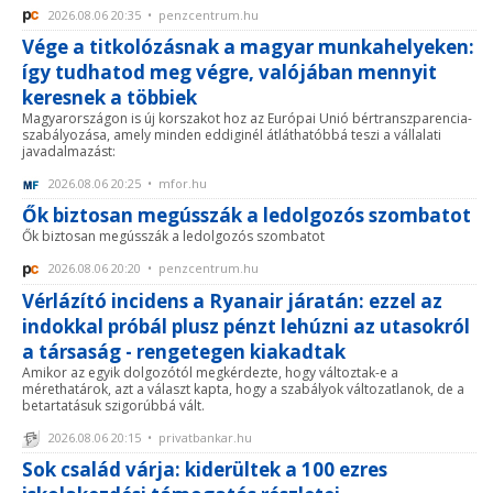
2026.08.06 20:35 • penzcentrum.hu
Vége a titkolózásnak a magyar munkahelyeken:
így tudhatod meg végre, valójában mennyit
keresnek a többiek
Magyarországon is új korszakot hoz az Európai Unió bértranszparencia-
szabályozása, amely minden eddiginél átláthatóbbá teszi a vállalati
javadalmazást:
2026.08.06 20:25 • mfor.hu
Ők biztosan megússzák a ledolgozós szombatot
Ők biztosan megússzák a ledolgozós szombatot
2026.08.06 20:20 • penzcentrum.hu
Vérlázító incidens a Ryanair járatán: ezzel az
indokkal próbál plusz pénzt lehúzni az utasokról
a társaság - rengetegen kiakadtak
Amikor az egyik dolgozótól megkérdezte, hogy változtak-e a
mérethatárok, azt a választ kapta, hogy a szabályok változatlanok, de a
betartatásuk szigorúbbá vált.
2026.08.06 20:15 • privatbankar.hu
Sok család várja: kiderültek a 100 ezres