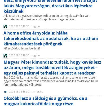
Kész, ennyi volt? Elérhetetlen álom lett a saját
lakás Magyarországon, drasztikus lépésekre
készülnek
A lakásárak ugrásszerű növekedése miatt tömegek számára vált
elérhetetlen álommá az első saját lakás megszerzése.
2026.08.06 18:35 • vg.hu
A home office árnyoldala: hiába
takarékoskodnak az irodaházak, ha az otthoni
klímaberendezések pörögnek
Kifizetődőbb lenne bejárni?
2026.08.06 18:35 • vg.hu
Magyar Péter kimondta: tudták, hogy kevés lesz
az áram, mégis tovább növelték az igényeket -
egy teljes paksnyi terhelést kapott a rendszer
Egy 2022-es kormányelőterjesztés szerint a villamosenergia-rendszer
egyensúlyának fenntartása érdemi beavatkozás nélkül rövid időn belül
fenntarthatatlanná válhatott.
2026.08.06 18:30 • mfor.hu
Olcsóbb lesz a zöldség és a gyümölcs, de a
magyar kukoricaföldek nagy része