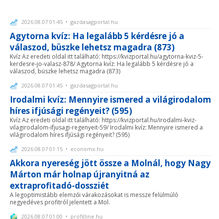
2026.08.07 01:45 • gazdasagportal.hu
Agytorna kvíz: Ha legalább 5 kérdésre jó a
válaszod, büszke lehetsz magadra (873)
Kvíz Az eredeti oldal itt található: https://kvizportal.hu/agytorna-kviz-5-
kerdesre-jo-valasz-878/ Agytorna kvíz: Ha legalább 5 kérdésre jó a
válaszod, büszke lehetsz magadra (873)
2026.08.07 01:45 • gazdasagportal.hu
Irodalmi kvíz: Mennyire ismered a világirodalom
híres ifjúsági regényeit? (595)
Kvíz Az eredeti oldal itt található: https://kvizportal.hu/irodalmi-kviz-
vilagirodalom-ifjusagi-regenyeit-59/ Irodalmi kvíz: Mennyire ismered a
világirodalom híres ifjúsági regényeit? (595)
2026.08.07 01:15 • economx.hu
Akkora nyereség jött össze a Molnál, hogy Nagy
Márton már holnap újranyitná az
extraprofitadó-dossziét
A legoptimistább elemzői várakozásokat is messze felülmúló
negyedéves profitról jelentett a Mol.
2026.08.07 01:00 • profitline.hu