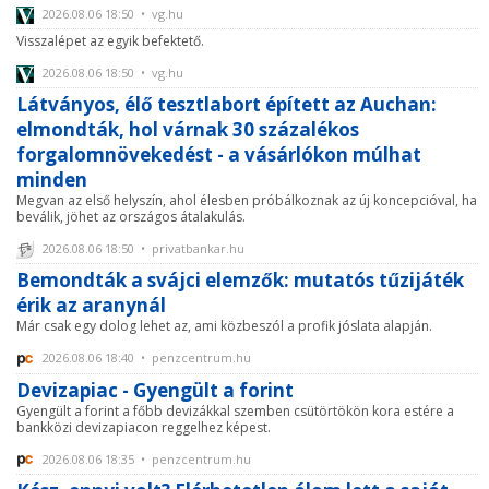
2026.08.06 18:50 • vg.hu
Visszalépet az egyik befektető.
2026.08.06 18:50 • vg.hu
Látványos, élő tesztlabort épített az Auchan:
elmondták, hol várnak 30 százalékos
forgalomnövekedést - a vásárlókon múlhat
minden
Megvan az első helyszín, ahol élesben próbálkoznak az új koncepcióval, ha
beválik, jöhet az országos átalakulás.
2026.08.06 18:50 • privatbankar.hu
Bemondták a svájci elemzők: mutatós tűzijáték
érik az aranynál
Már csak egy dolog lehet az, ami közbeszól a profik jóslata alapján.
2026.08.06 18:40 • penzcentrum.hu
Devizapiac - Gyengült a forint
Gyengült a forint a főbb devizákkal szemben csütörtökön kora estére a
bankközi devizapiacon reggelhez képest.
2026.08.06 18:35 • penzcentrum.hu