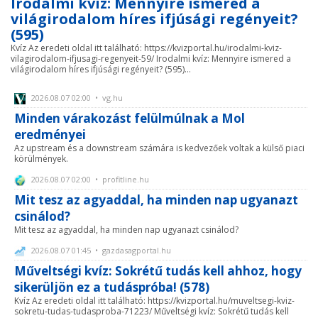
Irodalmi kvíz: Mennyire ismered a
világirodalom híres ifjúsági regényeit?
(595)
Kvíz Az eredeti oldal itt található: https://kvizportal.hu/irodalmi-kviz-
vilagirodalom-ifjusagi-regenyeit-59/ Irodalmi kvíz: Mennyire ismered a
világirodalom híres ifjúsági regényeit? (595)...
2026.08.07 02:00 • vg.hu
Minden várakozást felülmúlnak a Mol
eredményei
Az upstream és a downstream számára is kedvezőek voltak a külső piaci
körülmények.
2026.08.07 02:00 • profitline.hu
Mit tesz az agyaddal, ha minden nap ugyanazt
csinálod?
Mit tesz az agyaddal, ha minden nap ugyanazt csinálod?
2026.08.07 01:45 • gazdasagportal.hu
Műveltségi kvíz: Sokrétű tudás kell ahhoz, hogy
sikerüljön ez a tudáspróba! (578)
Kvíz Az eredeti oldal itt található: https://kvizportal.hu/muveltsegi-kviz-
sokretu-tudas-tudasproba-71223/ Műveltségi kvíz: Sokrétű tudás kell