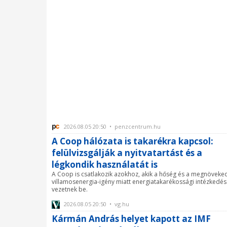
2026.08.05 20:50 • penzcentrum.hu
A Coop hálózata is takarékra kapcsol:
felülvizsgálják a nyitvatartást és a
légkondik használatát is
A Coop is csatlakozik azokhoz, akik a hőség és a megnöveke
villamosenergia-igény miatt energiatakarékossági intézkedés
vezetnek be.
2026.08.05 20:50 • vg.hu
Kármán András helyet kapott az IMF