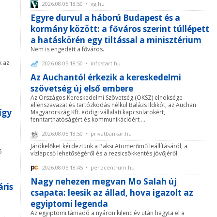
2026.08.05 18:50 • vg.hu
Egyre durvul a háború Budapest és a
kormány között: a főváros szerint túllépett
a hatáskörén egy tiltással a minisztérium
Nem is engedett a főváros.
k az
2026.08.05 18:50 • infostart.hu
Az Auchantól érkezik a kereskedelmi
szövetség új első embere
Az Országos Kereskedelmi Szövetség (OKSZ) elnöksége
ellenszavazat és tartózkodás nélkül Balázs Ildikót, az Auchan
így
Magyarország Kft. eddigi vállalati kapcsolatokért,
fenntarthatóságért és kommunikációért ...
2026.08.05 18:50 • privatbankar.hu
Járókelőket kérdeztünk a Paksi Atomerőmű leállításáról, a
5
vízlépcső lehetőségéről és a rezsicsökkentés jövőjéről.
2026.08.05 18:45 • penzcentrum.hu
Nagy nehezen megvan Mo Salah új
ris
csapata: leesik az állad, hova igazolt az
egyiptomi legenda
Az egyiptomi támadó a nyáron kilenc év után hagyta el a