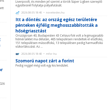
ris
Liverpoolt, és minden jel szerint a török Süper Ligben szereplő
együttesnél folytatja pályafutását.
ett
2026.08.05 18:40 • novekedes.hu
Itt a döntés: az ország egész területére
pénteken éjfélig meghosszabbították a
hőségriasztást
Országosan 40, Budapesten 43 Celsius-fok volt a legmagasabb
t
hőmérséklet ma délután, 465 településen rendeltek el elsőfokú,
151 településen másodfokú, 13 településen pedig harmadfokú
n
vízkorlátozást. Az ...
2026.08.05 18:40 • mfor.hu
Szomorú napot zárt a forint
Pedig reggel még volt egy kis lendület.
or
2026