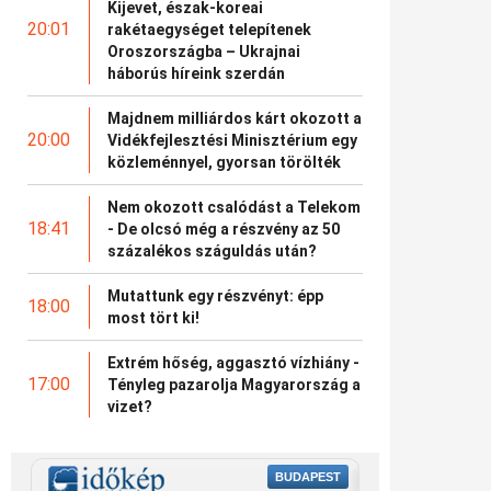
Kijevet, észak-koreai
20:01
rakétaegységet telepítenek
Oroszországba – Ukrajnai
háborús híreink szerdán
Majdnem milliárdos kárt okozott a
20:00
Vidékfejlesztési Minisztérium egy
közleménnyel, gyorsan törölték
Nem okozott csalódást a Telekom
18:41
- De olcsó még a részvény az 50
százalékos száguldás után?
Mutattunk egy részvényt: épp
18:00
most tört ki!
Extrém hőség, aggasztó vízhiány -
17:00
Tényleg pazarolja Magyarország a
vizet?