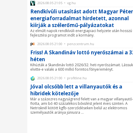
2026.08.05 21:05 • vg.hu
Rendkívüli utasítást adott Magyar Péter
energiaforradalmat hirdetett, azonnal
kiírják a szélerőmű-pályázatokat
Az elmúlt napok rendkívüli energiapiaci helyzete után hosszú
fejlesztési programot indít a kormány.
2026.08.05 21:00 • penzcentrum.hu
Friss! A Skandináv lottó nyerőszámai a 3
héten
Kihúzták a Skandináv lottó 2026/32. heti nyerőszámait. Lássuk
elvitte-e valaki a 600 millió forintos főnyereményt.
2026.08.05 21:00 • profitline.hu
Jóval olcsóbb lett a villanyautók és a
hibridek kötelezője
Már a százezres nagyságrend felett van a magyar villanyautó
flotta, ami bő 40 százalékos bővülést jelent éves szinten. A
Netrisknél kötött kgfb-szerződéseken belül az elektromos
személyautók aránya júniusra ...