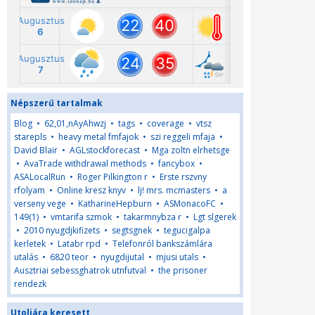
Népszerű tartalmak
Blog
•
62,01,nAyAhwzj
•
tags
•
coverage
•
vtsz
starepls
•
heavy metal fmfajok
•
szi reggeli mfaja
•
David Blair
•
AGLstockforecast
•
Mga zoltn elrhetsge
•
AvaTrade withdrawal methods
•
fancybox
•
ASALocalRun
•
Roger Pilkington r
•
Erste rszvny
rfolyam
•
Online kresz knyv
•
lj! mrs. mcmasters
•
a
verseny vege
•
KatharineHepburn
•
ASMonacoFC
•
149(1)
•
vmtarifa szmok
•
takarmnybza r
•
Lgt slgerek
•
2010 nyugdjkifizets
•
segtsgnek
•
tegucigalpa
kerletek
•
Latabr rpd
•
Telefonról bankszámlára
utalás
•
6820 teor
•
nyugdijutal
•
mjusi utals
•
Ausztriai sebessghatrok utnfutval
•
the prisoner
rendezk
Utoljára keresett