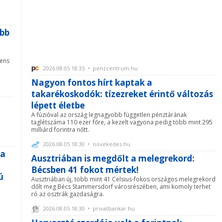
abb
vens
2026.08.05 18:35 • penzcentrum.hu
Nagyon fontos hírt kaptak a
takarékoskodók: tízezreket érintő változás
lépett életbe
A fúzióval az ország legnagyobb független pénztárának
taglétszáma 110 ezer főre, a kezelt vagyona pedig több mint 295
milliárd forintra nőtt.
2026.08.05 18:30 • novekedes.hu
sa
Ausztriában is megdőlt a melegrekord:
Bécsben 41 fokot mértek!
ú
Ausztriában új, több mint 41 Celsius-fokos országos melegrekord
dőlt meg Bécs Stammersdorf városrészében, ami komoly terhet
ró az osztrák gazdaságra.
2026.08.05 18:30 • privatbankar.hu