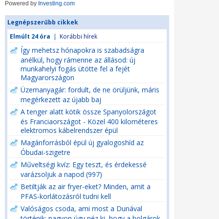
Powered by
Investing.com
Legnépszerűbb cikkek
Elmúlt 24 óra
|
Korábbi hírek
Így mehetsz hónapokra is szabadságra
anélkül, hogy rámenne az állásod: új
munkahelyi fogás ütötte fel a fejét
Magyarországon
Üzemanyagár: fordult, de ne örüljünk, máris
megérkezett az újabb baj
A tenger alatt kötik össze Spanyolországot
és Franciaországot - Közel 400 kilométeres
elektromos kábelrendszer épül
Magánforrásból épül új gyalogoshíd az
Óbudai-szigetre
Műveltségi kvíz: Egy teszt, és érdekessé
varázsoljuk a napod (997)
Betiltják az air fryer-eket? Minden, amit a
PFAS-korlátozásról tudni kell
Valóságos csoda, ami most a Dunával
történik: nagyon úgy néz ki, hogy a bolgárok