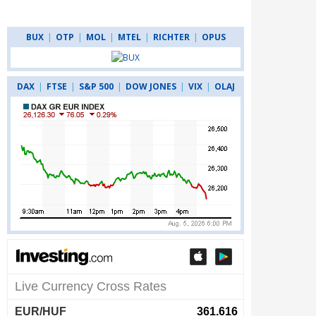
BUX
|
OTP
|
MOL
|
MTEL
|
RICHTER
|
OPUS
DAX
|
FTSE
|
S&P 500
|
DOW JONES
|
VIX
|
OLAJ