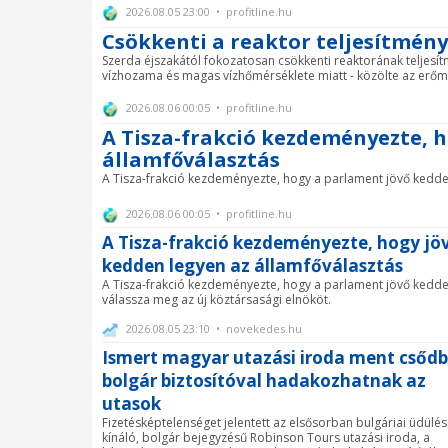
2026.08.05 23:00 • profitline.hu
Csökkenti a reaktor teljesítmén
Szerda éjszakától fokozatosan csökkenti reaktorának teljesí
vízhozama és magas vízhőmérséklete miatt - közölte az erőmű
2026.08.06 00:05 • profitline.hu
A Tisza-frakció kezdeményezte, h
államfőválasztás
A Tisza-frakció kezdeményezte, hogy a parlament jövő kedden
2026.08.06 00:05 • profitline.hu
A Tisza-frakció kezdeményezte, hogy jö
kedden legyen az államfőválasztás
A Tisza-frakció kezdeményezte, hogy a parlament jövő kedd
válassza meg az új köztársasági elnököt.
2026.08.05 23:10 • novekedes.hu
Ismert magyar utazási iroda ment csődb
bolgár biztosítóval hadakozhatnak az
utasok
Fizetésképtelenséget jelentett az elsősorban bulgáriai üdülé
kínáló, bolgár bejegyzésű Robinson Tours utazási iroda, a