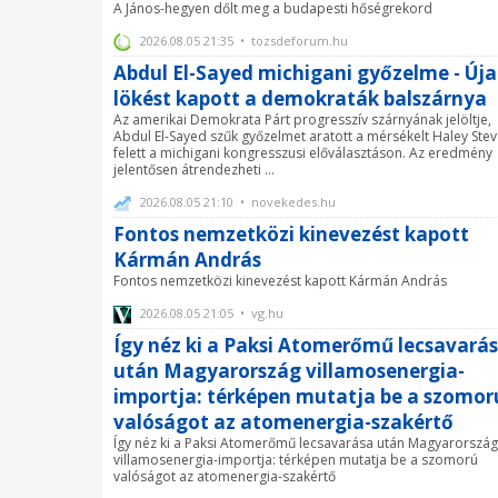
A János-hegyen dőlt meg a budapesti hőségrekord
2026.08.05 21:35 • tozsdeforum.hu
Abdul El-Sayed michigani győzelme - Új
lökést kapott a demokraták balszárnya
Az amerikai Demokrata Párt progresszív szárnyának jelöltje,
Abdul El-Sayed szűk győzelmet aratott a mérsékelt Haley Ste
felett a michigani kongresszusi előválasztáson. Az eredmény
jelentősen átrendezheti ...
2026.08.05 21:10 • novekedes.hu
Fontos nemzetközi kinevezést kapott
Kármán András
Fontos nemzetközi kinevezést kapott Kármán András
2026.08.05 21:05 • vg.hu
Így néz ki a Paksi Atomerőmű lecsavará
után Magyarország villamosenergia-
importja: térképen mutatja be a szomor
valóságot az atomenergia-szakértő
Így néz ki a Paksi Atomerőmű lecsavarása után Magyarország
villamosenergia-importja: térképen mutatja be a szomorú
valóságot az atomenergia-szakértő