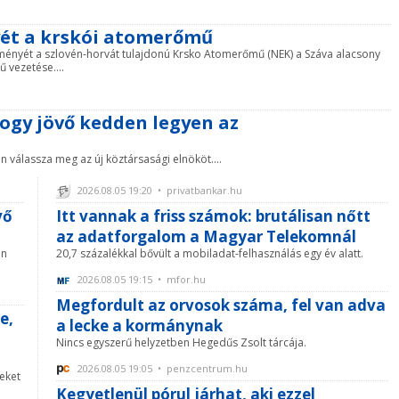
yét a krskói atomerőmű
tményét a szlovén-horvát tulajdonú Krsko Atomerőmű (NEK) a Száva alacsony
 vezetése....
ogy jövő kedden legyen az
 válassza meg az új köztársasági elnököt....
2026.08.05 19:20 • privatbankar.hu
vő
Itt vannak a friss számok: brutálisan nőtt
az adatforgalom a Magyar Telekomnál
en
20,7 százalékkal bővült a mobiladat-felhasználás egy év alatt.
2026.08.05 19:15 • mfor.hu
Megfordult az orvosok száma, fel van adva
e,
a lecke a kormánynak
Nincs egyszerű helyzetben Hegedűs Zsolt tárcája.
2026.08.05 19:05 • penzcentrum.hu
seket
Kegyetlenül pórul járhat, aki ezzel