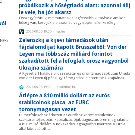
oz
próbálkozik a hőségriadó alatt: azonnal állj
le vele, ha jót akarsz
Összegyűjtöttük, mit mutatnak a legfrissebb kutatások: amikor
kói
hőség van, kerüljük-e a szaunát, vagy éppen ellenkezőleg.
2026.08.05 19:05 • vg.hu
Zelenszkij a kijevi támadások után
(NEK)
-
fájdalomdíjat kapott Brüsszelből: Von der
Leyen ma több száz milliárd forintot
szabadított fel a lefoglalt orosz vagyonból
Ukrajna számára
A Kijevet ért halálos orosz rakéta- és dróntámadások után Ursula
von der Leyen új pénzügyi támogatást jelentett be Ukrajnának.
2026.08.05 19:00 • profitline.hu
Átlépte a 810 millió dollárt az eurós
stabilcoinok piaca, az EURC
toronymagasan vezet
Új mérföldkőhöz érkezett az euróhoz kötött stabilcoinok
szektora: teljes piaci kapitalizációjuk augusztus 5-én meghaladta
a 810 millió dollárt. A növekedés legnagyobb nyertese a Circle
által kibocsátott ...