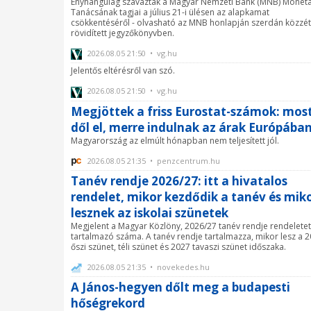
Enyhangúlag szavaztak a Magyar Nemzeti Bank (MNB) Monetá
Tanácsának tagjai a július 21-i ülésen az alapkamat
csökkentéséről - olvasható az MNB honlapján szerdán közzét
rövidített jegyzőkönyvben.
2026.08.05 21:50 • vg.hu
Jelentős eltérésről van szó.
2026.08.05 21:50 • vg.hu
Megjöttek a friss Eurostat-számok: mos
dől el, merre indulnak az árak Európába
Magyarország az elmúlt hónapban nem teljesített jól.
2026.08.05 21:35 • penzcentrum.hu
Tanév rendje 2026/27: itt a hivatalos
rendelet, mikor kezdődik a tanév és mik
lesznek az iskolai szünetek
Megjelent a Magyar Közlöny, 2026/27 tanév rendje rendeletet
tartalmazó száma. A tanév rendje tartalmazza, mikor lesz a 
őszi szünet, téli szünet és 2027 tavaszi szünet időszaka.
2026.08.05 21:35 • novekedes.hu
A János-hegyen dőlt meg a budapesti
hőségrekord