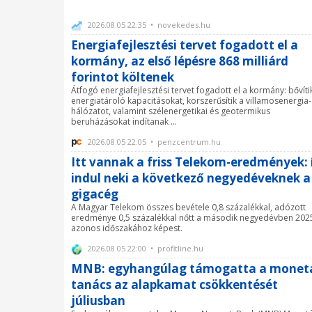
2026.08.05 22:35 • novekedes.hu
Energiafejlesztési tervet fogadott el a
kormány, az első lépésre 868 milliárd
forintot költenek
Átfogó energiafejlesztési tervet fogadott el a kormány: bővíti
energiatároló kapacitásokat, korszerűsítik a villamosenergia-
hálózatot, valamint szélenergetikai és geotermikus
beruházásokat indítanak ...
2026.08.05 22:05 • penzcentrum.hu
Itt vannak a friss Telekom-eredmények: 
indul neki a következő negyedéveknek a
gigacég
A Magyar Telekom összes bevétele 0,8 százalékkal, adózott
eredménye 0,5 százalékkal nőtt a második negyedévben 202
azonos időszakához képest.
2026.08.05 22:00 • profitline.hu
MNB: egyhangúlag támogatta a monetá
tanács az alapkamat csökkentését
júliusban