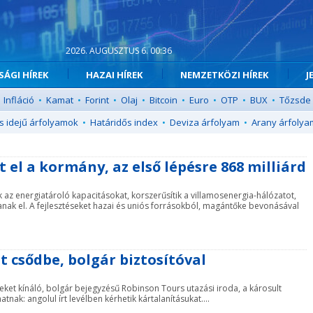
2026. AUGUSZTUS 6. 00:36
ÁGI HÍREK
HAZAI HÍREK
NEMZETKÖZI HÍREK
J
Infláció
•
Kamat
•
Forint
•
Olaj
•
Bitcoin
•
Euro
•
OTP
•
BUX
•
Tőzsde
s idejű árfolyamok
•
Határidős index
•
Deviza árfolyam
•
Arany árfolya
t el a kormány, az első lépésre 868 milliárd
k az energiatároló kapacitásokat, korszerűsítik a villamosenergia-hálózatot,
anak el. A fejlesztéseket hazai és uniós forrásokból, magántőke bevonásával
 csődbe, bolgár biztosítóval
seket kínáló, bolgár bejegyzésű Robinson Tours utazási iroda, a károsult
ak: angolul írt levélben kérhetik kártalanításukat....