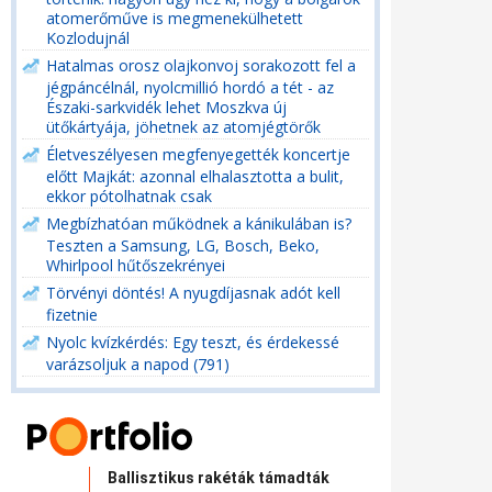
atomerőműve is megmenekülhetett
Kozlodujnál
Hatalmas orosz olajkonvoj sorakozott fel a
jégpáncélnál, nyolcmillió hordó a tét - az
Északi-sarkvidék lehet Moszkva új
ütőkártyája, jöhetnek az atomjégtörők
Életveszélyesen megfenyegették koncertje
előtt Majkát: azonnal elhalasztotta a bulit,
ekkor pótolhatnak csak
Megbízhatóan működnek a kánikulában is?
Teszten a Samsung, LG, Bosch, Beko,
Whirlpool hűtőszekrényei
Törvényi döntés! A nyugdíjasnak adót kell
fizetnie
Nyolc kvízkérdés: Egy teszt, és érdekessé
varázsoljuk a napod (791)
Ballisztikus rakéták támadták