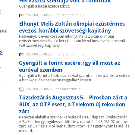
Hervasztó szerdája volt a forintnak
Gyengült a hazai fizetőeszköz.
:
2026.08.05 18:25 • penzcentrum.hu
Elhunyt Melis Zoltán olimpiai ezüstérmes
evezős, korábbi szövetségi kapitány
 távú
Hetvennyolc éves korában elhunyt Melis Zoltán olimpiai
ezüstérmes evezős, aki két ciklusban közel húsz éven keresztül
volt szövetségi kapitány.
2.
2026.08.05 18:25 • penzcentrum.hu
Gyengült a forint estére: így áll most az
,
euróval szemben
Gyengült a forint a főbb devizákkal szemben szerdán kora estére
a bankközi devizapiacon reggelhez képest.
2026.08.05 18:25 • tozsdeforum.hu
Tőzsdezárás Augusztus 5. - Pirosban zárt a
-
BUX, az OTP esett, a Telekom új rekordon
zárt
Nehezen alakult a szerdai kereskedés a Budapesti Értéktőzsdén.
A BUX index gyengüléssel töltötte a napot és 148 085,97 ponton
zárt. Az OTP és a Mol nem tudott kitörni a negatív nyomás alól és
mínuszban ...