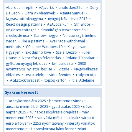
Aberdeeni repltr
•
ĂĄtverĹs
•
unblocked2.fun
•
Dolly
De Leon
•
Ultra vix vlemnyek
•
Asante Samuel
•
fagyasztottfokhagyma
•
nyugdij kifizetések 2013
•
React design patterns
•
ASALocalRun
•
Gth Sndor
•
Anglesey cottages
•
Számítógép összeszerelés
•
creekside usa
•
Carlow megye
•
Nmetorszg trtnelme
rviden
•
like a pastime
•
AvaTrade withdrawal
methods
•
CCleaner Windows 10
•
Kutyaja van
Figyeljen
•
exodus no love
•
Szalai Dezső
•
Fuller
House
•
Napraforgo felvasarlas
•
Roland 79 oszkar
•
gyflkapu nyugdj lekrdezs
•
kv hatrids ra
•
0908
nyomtatvďż˝ny letďż˝ltďż˝se
•
Tőzsde
•
Négybalkezes
előzetes
•
tesco telefonszáma Szentes
•
rfolyam otp
•
AGLstockforecast
•
tojsos karton
•
Itliai Adelaide
Gyakran keresett
1 aranykorona ára 2025
•
bemért rendszámok
•
ausztria minimálbér 2025
•
gyed utalás 2025
•
dávid
naptár 2025
•
45 napos időjárás előrejelzés
•
máv
menetrend 2025
•
szlovákia méh telep árak
•
várható
euro árfolyam
•
2253 nyomtatvány
•
intercity vonatok
menetrendje
•
1 aranykorona hány forint
•
zokni