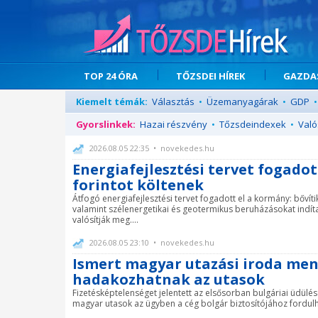
TOP 24 ÓRA
TŐZSDEI HÍREK
GAZDAS
Kiemelt témák:
Választás
•
Üzemanyagárak
•
GDP
•
Gyorslinkek:
Hazai részvény
•
Tőzsdeindexek
•
Való
2026.08.05 22:35 • novekedes.hu
Energiafejlesztési tervet fogadot
forintot költenek
Átfogó energiafejlesztési tervet fogadott el a kormány: bővíti
valamint szélenergetikai és geotermikus beruházásokat indít
valósítják meg....
2026.08.05 23:10 • novekedes.hu
Ismert magyar utazási iroda ment
hadakozhatnak az utasok
Fizetésképtelenséget jelentett az elsősorban bulgáriai üdülé
magyar utasok az ügyben a cég bolgár biztosítójához fordulhatn