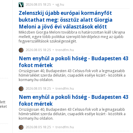
2026.08.05 18:25 • vg.hu
Zelenszkij újabb európai kormányfőt
buktathat meg: össztűz alatt Giorgia
Meloni a jövő évi választások előtt
Miközben Giorgia Meloni továbbra is határozottan kiáll Ukrajna
mellett, egyre több politikai szereplő kérdőjelezi meg az újabb
fegyverszállítások szükségességét.
2026.08.05 18:25 • trendfm.hu
Nem enyhül a pokoli hőség - Budapesten 43
fokot mértek
Országosan 40, Budapesten 43 Celsius-fok volt a legmagasabb
hőmérséklet szerda délután, csapadék esélye kizárt - közölték a
kormany.hu oldalon.
2026.08.05 18:25 • trendfm.hu
Nem enyhül a pokoli hőség - Budapesten 43
dett
fokot mértek
eket
Országosan 40, Budapesten 43 Celsius-fok volt a legmagasabb
hőmérséklet szerda délután, csapadék esélye kizárt - közölték a
kormany.hu oldalon.
2026.08.05 18:25 • trendfm.hu