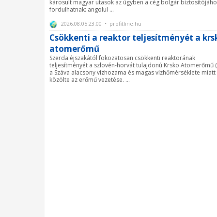
károsult magyar utasok az ügyben a cég bolgár biztosítójáh
fordulhatnak: angolul ...
2026.08.05 23:00 • profitline.hu
Csökkenti a reaktor teljesítményét a krs
atomerőmű
Szerda éjszakától fokozatosan csökkenti reaktorának
teljesítményét a szlovén-horvát tulajdonú Krsko Atomerőmű 
a Száva alacsony vízhozama és magas vízhőmérséklete miatt 
közölte az erőmű vezetése. ...