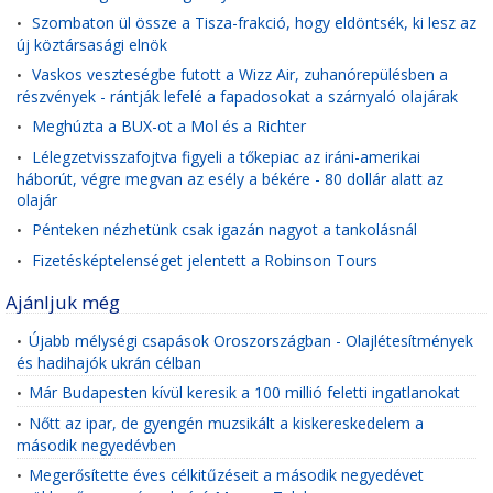
Szombaton ül össze a Tisza-frakció, hogy eldöntsék, ki lesz az
•
új köztársasági elnök
Vaskos veszteségbe futott a Wizz Air, zuhanórepülésben a
•
részvények - rántják lefelé a fapadosokat a szárnyaló olajárak
Meghúzta a BUX-ot a Mol és a Richter
•
Lélegzetvisszafojtva figyeli a tőkepiac az iráni-amerikai
•
háborút, végre megvan az esély a békére - 80 dollár alatt az
olajár
Pénteken nézhetünk csak igazán nagyot a tankolásnál
•
Fizetésképtelenséget jelentett a Robinson Tours
•
Ajánljuk még
Újabb mélységi csapások Oroszországban - Olajlétesítmények
•
és hadihajók ukrán célban
Már Budapesten kívül keresik a 100 millió feletti ingatlanokat
•
Nőtt az ipar, de gyengén muzsikált a kiskereskedelem a
•
második negyedévben
Megerősítette éves célkitűzéseit a második negyedévet
•