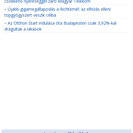
csökkenő nyereséggel záró Magyar Telekom
Újabb gigamegállapodás a Richternél: az elhízás elleni
•
topgyógyszert veszik célba
Az Otthon Start indulása óta Budapesten csak 3,92%-kal
•
drágultak a lakások