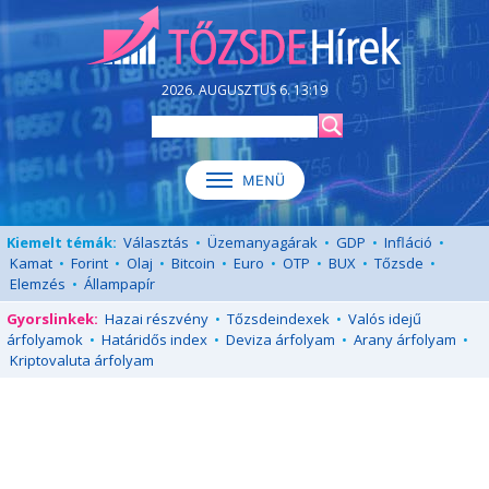
2026. AUGUSZTUS 6. 13:19
Kiemelt témák:
Választás
•
Üzemanyagárak
•
GDP
•
Infláció
•
Kamat
•
Forint
•
Olaj
•
Bitcoin
•
Euro
•
OTP
•
BUX
•
Tőzsde
•
Elemzés
•
Állampapír
Gyorslinkek:
Hazai részvény
•
Tőzsdeindexek
•
Valós idejű
árfolyamok
•
Határidős index
•
Deviza árfolyam
•
Arany árfolyam
•
Kriptovaluta árfolyam