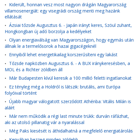
Kiderült, honnan vesz most nagyon drágán Magyarország
•
villamosenergiát: egy visegrádi ország menti meg hazánk
ellátását
Ázsiai tőzsde Augusztus 6. - Japán irányt keres, Szöul zuhant,
•
Hongkongban új adó borzolja a kedélyeket
Olyan energiaválság van Magyarországon, hogy egymás után
•
állnak le a termelősorok a hazai gigacégeknél
Ennyiből lehet energetikailag korszerűsíteni egy lakást
•
Tőzsde napközben Augusztus 6. - A BUX iránykeresésben, a
•
MOL és a Richter zöldben áll
Már Budapesten kívül keresik a 100 millió feletti ingatlanokat
•
Ez tényleg még a Holdról is látszik: brutális, ami Európa
•
folyóival történt
Újabb magyar válogatott szerződött Athénba: Vitális Milán is
•
aláírt
Már nem működik a régi last minute trükk: durván ráfázhat,
•
aki az utolsó pillanatig vár a nyaralással
Még Paks kiesését is áthidalhatná a megfelelő energiatárolás
•
Kenyában bezzeg minden zöldebb
•