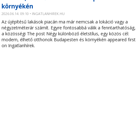
környékén
2026.06.14. 09:10 • INGATLANHIREK.HU
Az újépítésű lakások piacán ma már nemcsak a lokáció vagy a
négyzetméterár számít. Egyre fontosabbá válik a fenntarthatóság,
a közösségi The post Négy különböző életstílus, egy közös cél:
modern, élhető otthonok Budapesten és környékén appeared first
on Ingatlanhírek.