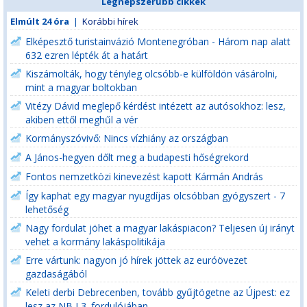
Legnépszerűbb cikkek
Elmúlt 24 óra
|
Korábbi hírek
Elképesztő turistainvázió Montenegróban - Három nap alatt
632 ezren lépték át a határt
Kiszámolták, hogy tényleg olcsóbb-e külföldön vásárolni,
mint a magyar boltokban
Vitézy Dávid meglepő kérdést intézett az autósokhoz: lesz,
akiben ettől meghűl a vér
Kormányszóvivő: Nincs vízhiány az országban
A János-hegyen dőlt meg a budapesti hőségrekord
Fontos nemzetközi kinevezést kapott Kármán András
Így kaphat egy magyar nyugdíjas olcsóbban gyógyszert - 7
lehetőség
Nagy fordulat jöhet a magyar lakáspiacon? Teljesen új irányt
vehet a kormány lakáspolitikája
Erre vártunk: nagyon jó hírek jöttek az euróövezet
gazdaságából
Keleti derbi Debrecenben, tovább gyűjtögetne az Újpest: ez
lesz az NB I 3. fordulójában