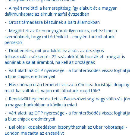
A nyári melótól a karrierépítésig: így alakult át a magyar
•
diákmunkapiac az elmúlt másfél évtizedben
Orosz támadásra készülnek a balti államokban
•
Megjöttek az üzemanyagárak: ilyen nincs, nehéz hinni a
•
szemünknek, hogy mi történik itt - ennyiért tankolhatunk
péntektől
Döbbenetes, mit produkált ez a kör: az országos
•
felhasználáscsökkentés 25 százalékát ők hozták el - még át is
adnának a saját áramból, ha kell az országnak
Várt alatti az OTP nyeresége - a forinterősödés visszafoghatja
•
a blue chipek eredményeit
Húsz hónap után térhetett vissza a Chelsea focistája: dopping
•
miatt kaszálták el, vajon mit láthatunk majd tőle?
Rendkívüli bejelentést tett a Bankszövetség: nagy változás jön
•
a magyar bankokban a kánikula miatt
Várt alatti az OTP nyeresége - a forinterősödés visszafoghatja
•
a blue chipek eredményeit
Bal oldali közlekedésben bizonyíthatnak az Uber robotaxijai -
•
London megadta az engedélyt