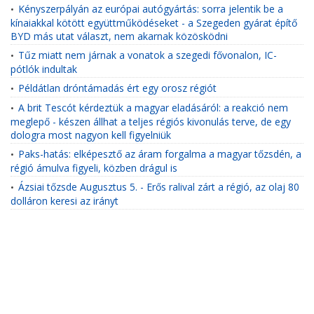
Kényszerpályán az európai autógyártás: sorra jelentik be a
•
kínaiakkal kötött együttműködéseket - a Szegeden gyárat építő
BYD más utat választ, nem akarnak közösködni
Tűz miatt nem járnak a vonatok a szegedi fővonalon, IC-
•
pótlók indultak
Példátlan dróntámadás ért egy orosz régiót
•
A brit Tescót kérdeztük a magyar eladásáról: a reakció nem
•
meglepő - készen állhat a teljes régiós kivonulás terve, de egy
dologra most nagyon kell figyelniük
Paks-hatás: elképesztő az áram forgalma a magyar tőzsdén, a
•
régió ámulva figyeli, közben drágul is
Ázsiai tőzsde Augusztus 5. - Erős ralival zárt a régió, az olaj 80
•
dolláron keresi az irányt