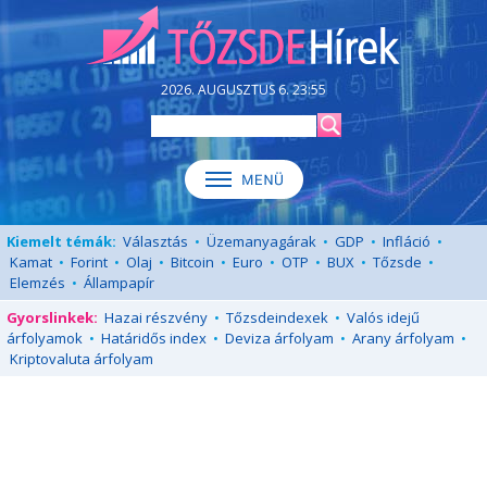
2026. AUGUSZTUS 6. 23:55
Kiemelt témák:
Választás
•
Üzemanyagárak
•
GDP
•
Infláció
•
Kamat
•
Forint
•
Olaj
•
Bitcoin
•
Euro
•
OTP
•
BUX
•
Tőzsde
•
Elemzés
•
Állampapír
Gyorslinkek:
Hazai részvény
•
Tőzsdeindexek
•
Valós idejű
árfolyamok
•
Határidős index
•
Deviza árfolyam
•
Arany árfolyam
•
Kriptovaluta árfolyam