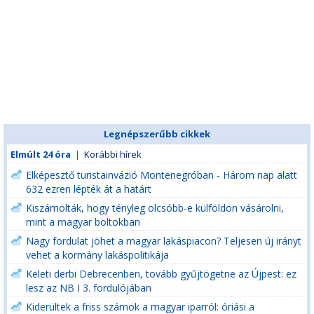
Legnépszerűbb cikkek
Elmúlt 24 óra
|
Korábbi hírek
Elképesztő turistainvázió Montenegróban - Három nap alatt
632 ezren lépték át a határt
Kiszámolták, hogy tényleg olcsóbb-e külföldön vásárolni,
mint a magyar boltokban
Nagy fordulat jöhet a magyar lakáspiacon? Teljesen új irányt
vehet a kormány lakáspolitikája
Keleti derbi Debrecenben, tovább gyűjtögetne az Újpest: ez
lesz az NB I 3. fordulójában
Kiderültek a friss számok a magyar iparról: óriási a