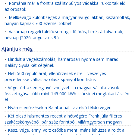
Románia már a frontra szállít? Súlyos vádakkal rukkoltak elő
•
az oroszok
Mellbevágó különbségek a magyar nyugdíjakban, kiszámolták,
•
hányan kapnak 700 ezernél többet
Vasárnap reggeli túlélőcsomag: időjárás, hírek, árfolyamok,
•
névnap (2026. augusztus 9.)
Ajánljuk még
Elindult a végelszámolás, hamarosan nyoma sem marad
•
Balásy Gyula két cégének
Heti 500 repülőjárat, ellenőrzések ezrei - veszélyes
•
precedenssé válhat az olasz-spanyol konfliktus
Véget ért az energiavészhelyzet - a magyar vállalkozások
•
összefogása több mint 145 000 kWh csúcsidei megtakarítást ért
el
Nyári ellenőrzések a Balatonnál - az első félidő végén
•
Két olcsó húsmentes recept a hétvégére Frank Júlia filléres
•
szakácskönyvéből: pár száz forintból, villámgyorsan megvan
Kész, vége, ennyi volt: csődbe ment, máris lehúzza a rolót a
•