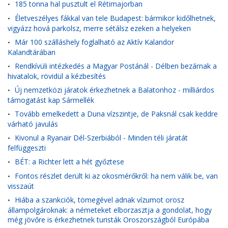
185 tonna hal pusztult el Rétimajorban
•
Életveszélyes fákkal van tele Budapest: bármikor kidőlhetnek,
•
vigyázz hová parkolsz, merre sétálsz ezeken a helyeken
Már 100 szálláshely foglalható az Aktív Kalandor
•
Kalandtárában
Rendkívüli intézkedés a Magyar Postánál - Délben bezárnak a
•
hivatalok, rövidül a kézbesítés
Új nemzetközi járatok érkezhetnek a Balatonhoz - milliárdos
•
támogatást kap Sármellék
Tovább emelkedett a Duna vízszintje, de Paksnál csak keddre
•
várható javulás
Kivonul a Ryanair Dél-Szerbiából - Minden téli járatát
•
felfüggeszti
BÉT: a Richter lett a hét győztese
•
Fontos részlet derült ki az okosmérőkről: ha nem válik be, van
•
visszaút
Hiába a szankciók, tömegével adnak vízumot orosz
•
állampolgároknak: a németeket elborzasztja a gondolat, hogy
még jövőre is érkezhetnek turisták Oroszországból Európába