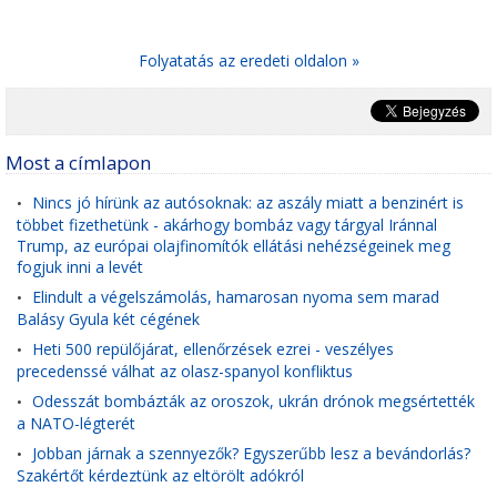
Folyatatás az eredeti oldalon »
Most a címlapon
Nincs jó hírünk az autósoknak: az aszály miatt a benzinért is
•
többet fizethetünk - akárhogy bombáz vagy tárgyal Iránnal
Trump, az európai olajfinomítók ellátási nehézségeinek meg
fogjuk inni a levét
Elindult a végelszámolás, hamarosan nyoma sem marad
•
Balásy Gyula két cégének
Heti 500 repülőjárat, ellenőrzések ezrei - veszélyes
•
precedenssé válhat az olasz-spanyol konfliktus
Odesszát bombázták az oroszok, ukrán drónok megsértették
•
a NATO-légterét
Jobban járnak a szennyezők? Egyszerűbb lesz a bevándorlás?
•
Szakértőt kérdeztünk az eltörölt adókról