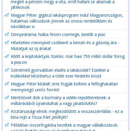
megint a pénzen megy a vita, erről hallani se akarnak a
játékosok
Magyar Péter: gigászi lakásprogram indul Magyarországon,
hatalmas változások jönnek az orvosi rendelőkben és
iskolákban is
Dinnyedráma: hiába finom csemege, bedőlt a piac
Hihetetlen mennyivel csökkent a benzin és a gázolaj ára -
Mutatjuk az új árakat
Kilőtt a kriptokártyás fizetés: már havi 759 millió dollár forog
a piacon
Szeretnéd gyorsabban eladni a lakásodat? Ezekkel a
trükkökkel kitűnhetsz a több ezer hirdetés közül
Magyar Péter kitálalt: erre fogják költeni a felfoghatatlan
mennyiségű uniós forrást
Mentőövet dob a kormány a vidéki repülőtereknek: a
milliárdokból újraindulhat a nagy járatbővítés?
Köztársasági elnök: megkezdődött a visszaszámlálás - ez a
lista rejti a Tisza Párt jelöltjét?
Példátlan összefogásba kezdtek a magyar vállalkozások:
százak fogták vissza az áramfogyasztásukat