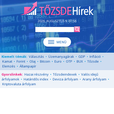
2026. AUGUSZTUS 9. 07:58
Kiemelt témák:
Választás
•
Üzemanyagárak
•
GDP
•
Infláció
•
Kamat
•
Forint
•
Olaj
•
Bitcoin
•
Euro
•
OTP
•
BUX
•
Tőzsde
•
Elemzés
•
Állampapír
Gyorslinkek:
Hazai részvény
•
Tőzsdeindexek
•
Valós idejű
árfolyamok
•
Határidős index
•
Deviza árfolyam
•
Arany árfolyam
•
Kriptovaluta árfolyam