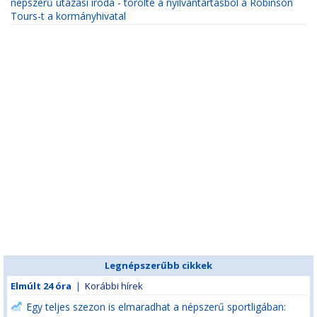
népszerű utazási iroda - törölte a nyilvántartásból a Robinson
Tours-t a kormányhivatal
Legnépszerűbb cikkek
Elmúlt 24 óra
|
Korábbi hírek
Egy teljes szezon is elmaradhat a népszerű sportligában: