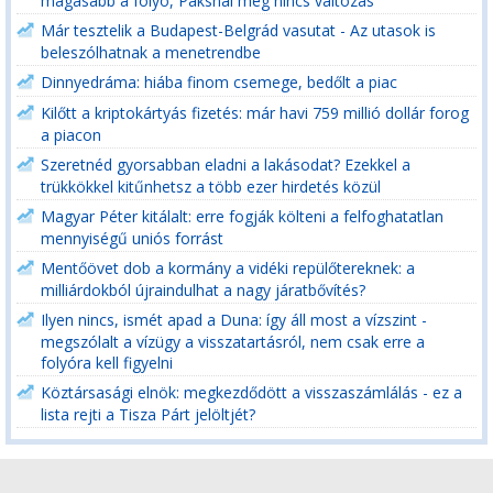
magasabb a folyó, Paksnál még nincs változás
Már tesztelik a Budapest-Belgrád vasutat - Az utasok is
beleszólhatnak a menetrendbe
Dinnyedráma: hiába finom csemege, bedőlt a piac
Kilőtt a kriptokártyás fizetés: már havi 759 millió dollár forog
a piacon
Szeretnéd gyorsabban eladni a lakásodat? Ezekkel a
trükkökkel kitűnhetsz a több ezer hirdetés közül
Magyar Péter kitálalt: erre fogják költeni a felfoghatatlan
mennyiségű uniós forrást
Mentőövet dob a kormány a vidéki repülőtereknek: a
milliárdokból újraindulhat a nagy járatbővítés?
Ilyen nincs, ismét apad a Duna: így áll most a vízszint -
megszólalt a vízügy a visszatartásról, nem csak erre a
folyóra kell figyelni
Köztársasági elnök: megkezdődött a visszaszámlálás - ez a
lista rejti a Tisza Párt jelöltjét?