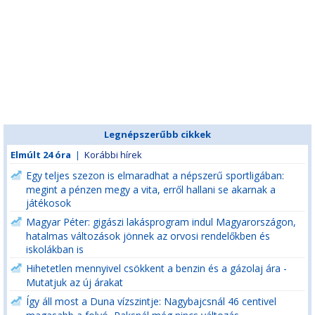
Legnépszerűbb cikkek
Elmúlt 24 óra
|
Korábbi hírek
Egy teljes szezon is elmaradhat a népszerű sportligában:
megint a pénzen megy a vita, erről hallani se akarnak a
játékosok
Magyar Péter: gigászi lakásprogram indul Magyarországon,
hatalmas változások jönnek az orvosi rendelőkben és
iskolákban is
Hihetetlen mennyivel csökkent a benzin és a gázolaj ára -
Mutatjuk az új árakat
Így áll most a Duna vízszintje: Nagybajcsnál 46 centivel