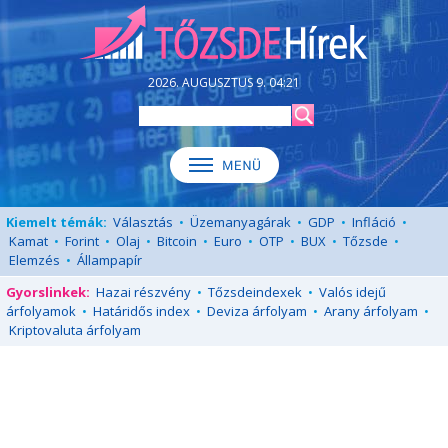
2026. AUGUSZTUS 9. 04:21
Kiemelt témák:
Választás
•
Üzemanyagárak
•
GDP
•
Infláció
•
Kamat
•
Forint
•
Olaj
•
Bitcoin
•
Euro
•
OTP
•
BUX
•
Tőzsde
•
Elemzés
•
Állampapír
Gyorslinkek:
Hazai részvény
•
Tőzsdeindexek
•
Valós idejű
árfolyamok
•
Határidős index
•
Deviza árfolyam
•
Arany árfolyam
•
Kriptovaluta árfolyam