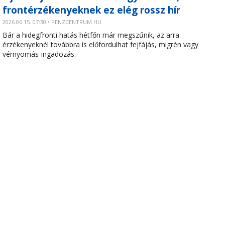
frontérzékenyeknek ez elég rossz hír
2026.06.15. 07:30 • PENZCENTRUM.HU
Bár a hidegfronti hatás hétfőn már megszűnik, az arra
érzékenyeknél továbbra is előfordulhat fejfájás, migrén vagy
vérnyomás-ingadozás.