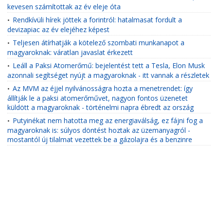
kevesen számítottak az év eleje óta
Rendkívüli hírek jöttek a forintról: hatalmasat fordult a
•
devizapiac az év elejéhez képest
Teljesen átírhatják a kötelező szombati munkanapot a
•
magyaroknak: váratlan javaslat érkezett
Leáll a Paksi Atomerőmű: bejelentést tett a Tesla, Elon Musk
•
azonnali segítséget nyújt a magyaroknak - itt vannak a részletek
Az MVM az éjjel nyilvánosságra hozta a menetrendet: így
•
állítják le a paksi atomerőművet, nagyon fontos üzenetet
küldött a magyaroknak - történelmi napra ébredt az ország
Putyinékat nem hatotta meg az energiaválság, ez fájni fog a
•
magyaroknak is: súlyos döntést hoztak az üzemanyagról -
mostantól új tilalmat vezettek be a gázolajra és a benzinre