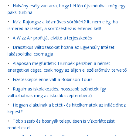
•
Halvány esély van arra, hogy hétfőn újraindulhat még egy
paksi turbina
•
Kvíz: Rajongsz a kézműves sörökért? Itt nem elég, ha
ismered az ízeket, a sörfőzéshez is értened kell!
•
A Wizz Air profitját elvitte a terjeszkedés
•
Drasztikus változásokat hozna az Egyensúly Intézet
lakáspolitikai csomagja
•
Alaposan megfürdetik Trumpék pénzben a német
energetikai céget, csak hogy az álljon el szélerőművi terveitől
•
Fizetésképtelenné vált a Robinson Tours
•
Rugalmas iskolakezdés, hosszabb szünetek: így
változhatnak meg az iskolák szeptembertől
•
Hogyan alakulnak a betéti- és hitelkamatok az inflációhoz
képest?
•
Több szerb és bosnyák településen is vízkorlátozást
rendeltek el