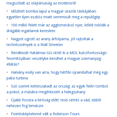
megszólalt az olajtársaság az incidensről
•
Időzített bomba lapul a magyar utazók táskájában:
egyetlen ilyen eszköz miatt semmisült meg a repülőgép
•
100 millió felett már az agglomeráció nyer, kifelé tolódik a
drágább ingatlanok kereslete
•
Nagyot ugrott az arany árfolyama, jól rajtoltak a
techrészvények is a Wall Streeten
•
Rendkívüli! Hatalmas tűz ütött ki a MOL kulcsfontosságú
finomítójában: veszélybe kerülhet a magyar üzemanyag-
ellátás?
•
Halvány esély van arra, hogy hétfőn újraindulhat még egy
paksi turbina
•
Szó szerint kettészakadt az ország: az egyik felén tombol
a pokol, a másikra megérkezett a hidegzuhany
•
Újabb focista a bíróság előtt: testi sértés a vád, ebből
nehezen fog kimászni
•
Fizetésképtelenné vált a Robinson Tours