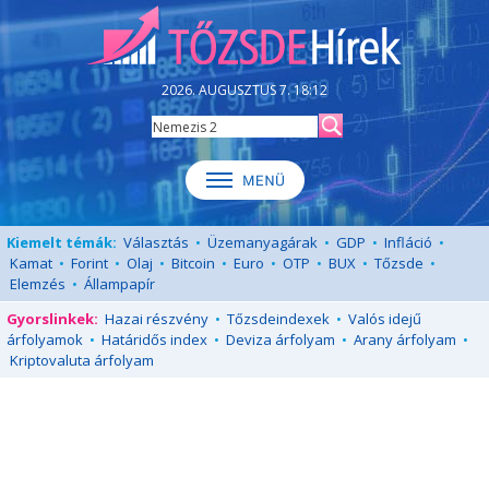
2026. AUGUSZTUS 7. 18:12
Kiemelt témák:
Választás
•
Üzemanyagárak
•
GDP
•
Infláció
•
Kamat
•
Forint
•
Olaj
•
Bitcoin
•
Euro
•
OTP
•
BUX
•
Tőzsde
•
Elemzés
•
Állampapír
Gyorslinkek:
Hazai részvény
•
Tőzsdeindexek
•
Valós idejű
árfolyamok
•
Határidős index
•
Deviza árfolyam
•
Arany árfolyam
•
Kriptovaluta árfolyam