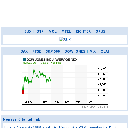
BUX
|
OTP
|
MOL
|
MTEL
|
RICHTER
|
OPUS
DAX
|
FTSE
|
S&P 500
|
DOW JONES
|
VIX
|
OLAJ
Népszerű tartalmak
blog
•
Anasztzia 1986
•
AGLstockforecast
•
62,01,nAyAhwzj
•
David