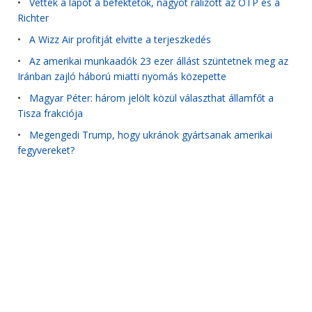
•
Vették a lapot a befektetők, nagyot ralizott az OTP és a
Richter
•
A Wizz Air profitját elvitte a terjeszkedés
•
Az amerikai munkaadók 23 ezer állást szüntetnek meg az
Iránban zajló háború miatti nyomás közepette
•
Magyar Péter: három jelölt közül választhat államfőt a
Tisza frakciója
•
Megengedi Trump, hogy ukránok gyártsanak amerikai
fegyvereket?