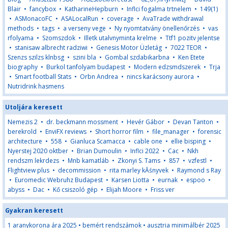
Blair
•
fancybox
•
KatharineHepburn
•
Inflci fogalma trtnelem
•
149(1)
•
ASMonacoFC
•
ASALocalRun
•
coverage
•
AvaTrade withdrawal
methods
•
tags
•
a verseny vege
•
Ny nyomtatvány önellenőrzés
•
vas
rfolyama
•
Szomszdok
•
Illetk utalvnyminta krelme
•
Ttf1 pozitv jelentse
•
stanisaw albrecht radziwi
•
Genesis Motor Üzletág
•
7022 TEOR
•
Szenzs szilzs klnbsg
•
szini bla
•
Gombal szdabikarbna
•
Ken Etete
biography
•
Burkol tanfolyam budapest
•
Modern edzsmdszerek
•
Trja
•
Smart football Stats
•
Orbn Andrea
•
nincs karácsony aurora
•
Nutridrink hasmens
Utoljára keresett
Nemezis 2
•
dr. beckmann mossment
•
Hevér Gábor
•
Devan Tanton
•
berekrold
•
EnviFX reviews
•
Short horror film
•
file_manager
•
forensic
architecture
•
558
•
Gianluca Scamacca
•
cable one
•
ellie bisping
•
Nyerstej 2020 oktber
•
Brian Dumoulin
•
Inflci 2022
•
Cac
•
Nkh
rendszm lekrdezs
•
Mnb kamatláb
•
Zkonyi S. Tams
•
857
•
vzfestl
•
Flightview plus
•
decommission
•
rita marley kĂśnyvek
•
Raymond s Ray
•
Euromedic Webruhz Budapest
•
Karsen Liotta
•
eurnak
•
espoo
•
abyss
•
Dac
•
Kő csiszoló gép
•
Elijah Moore
•
Friss ver
Gyakran keresett
1 aranykorona ára 2025
•
bemért rendszámok
•
ausztria minimálbér 2025