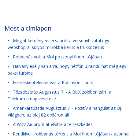
Most a címlapon:
•
Megint keményen lecsapott a versenyhivatal egy
webshopra: súlyos milliókba került a trükközésük
•
Robbanás volt a Mol pozsonyi finomítójában
•
Halvány esély van arra, hogy hétfőn újraindulhat még egy
paksi turbina
•
Fizetésképtelenné vált a Robinson Tours
•
Tőzsdezárás Augusztus 7. - A BUX zöldben zárt, a
Telekom a nap vesztese
•
Amerikai tőzsde Augusztus 7. - Pozitív a hangulat az Új-
Világban, az olaj 82 dolláron áll
•
A Wizz Air profitját elvitte a terjeszkedés
•
Rendkívüli: robbanás történt a Mol finomítójában - azonnal