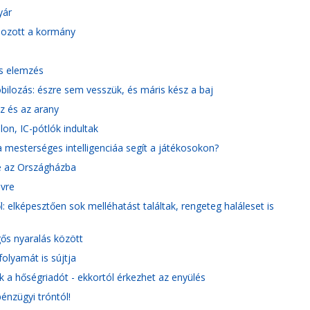
yár
 hozott a kormány
és elemzés
ilozás: észre sem vesszük, és máris kész a baj
áz és az arany
on, IC-pótlók indultak
k a mesterséges intelligenciáa segít a játékosokon?
be az Országházba
vre
: elképesztően sok melléhatást találtak, rengeteg haláleset is
ős nyaralás között
folyamát is sújtja
k a hőségriadót - ekkortól érkezhet az enyülés
énzügyi tróntól!