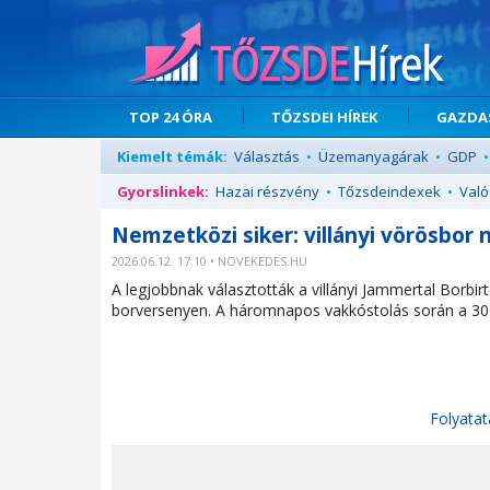
TOP 24 ÓRA
TŐZSDEI HÍREK
GAZDAS
Kiemelt témák:
Választás
•
Üzemanyagárak
•
GDP
•
Gyorslinkek:
Hazai részvény
•
Tőzsdeindexek
•
Való
Nemzetközi siker: villányi vörösbor
2026.06.12. 17:10 • NOVEKEDES.HU
A legjobbnak választották a villányi Jammertal Borb
borversenyen. A háromnapos vakkóstolás során a 300 
Folyatat