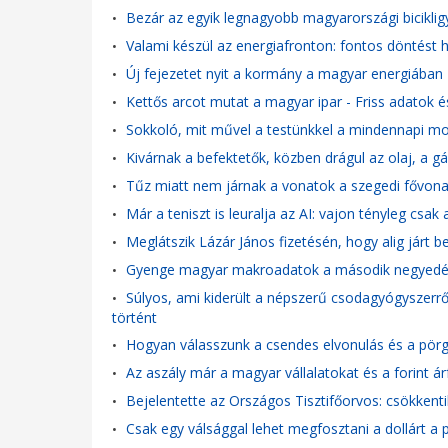
Bezár az egyik legnagyobb magyarországi biciklig
•
Valami készül az energiafronton: fontos döntést
•
Új fejezetet nyit a kormány a magyar energiában
•
Kettős arcot mutat a magyar ipar - Friss adatok 
•
Sokkoló, mit művel a testünkkel a mindennapi mob
•
Kivárnak a befektetők, közben drágul az olaj, a g
•
Tűz miatt nem járnak a vonatok a szegedi fővonal
•
Már a teniszt is leuralja az AI: vajon tényleg csa
•
Meglátszik Lázár János fizetésén, hogy alig járt 
•
Gyenge magyar makroadatok a második negyedé
•
Súlyos, ami kiderült a népszerű csodagyógyszerről
•
történt
Hogyan válasszunk a csendes elvonulás és a pörg
•
Az aszály már a magyar vállalatokat és a forint ár
•
Bejelentette az Országos Tisztifőorvos: csökkenti
•
Csak egy válsággal lehet megfosztani a dollárt a p
•