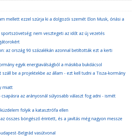
m mellett ezzel szúrja ki a dolgozói szemét Elon Musk, óriási a
r sportszövetség: nem vesztegeti az időt az új vezetés
gátorokért
: az ország 90 százalékán azonnal betiltották ezt a kerti
a kormány egyik energiaválságból a másikba bukdácsol
záll be a projektekbe az állam - ezt kell tudni a Tisza-kormány
y miatt
sapásra az arányosnál súlyosabb választ fog adni - ismét
küzdelem folyik a katasztrófa ellen
: az összes böngésző érintett, és a javítás még nagyon messze
a Budapest-Belgrád vasútvonal