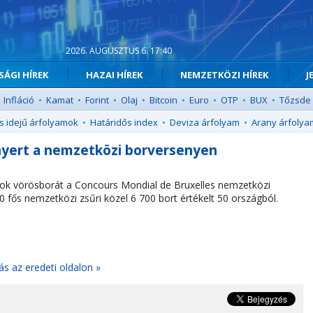
2026. AUGUSZTUS 6. 17:40
ÁGI HÍREK
HAZAI HÍREK
NEMZETKÖZI HÍREK
J
Infláció
•
Kamat
•
Forint
•
Olaj
•
Bitcoin
•
Euro
•
OTP
•
BUX
•
Tőzsde
s idejű árfolyamok
•
Határidős index
•
Deviza árfolyam
•
Arany árfolya
 nyert a nemzetközi borversenyen
irtok vörösborát a Concours Mondial de Bruxelles nemzetközi
fős nemzetközi zsűri közel 6 700 bort értékelt 50 országból.
ás az eredeti oldalon »