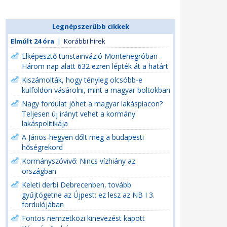
Legnépszerűbb cikkek
Elmúlt 24 óra
|
Korábbi hírek
Elképesztő turistainvázió Montenegróban -
Három nap alatt 632 ezren lépték át a határt
Kiszámolták, hogy tényleg olcsóbb-e
külföldön vásárolni, mint a magyar boltokban
Nagy fordulat jöhet a magyar lakáspiacon?
Teljesen új irányt vehet a kormány
lakáspolitikája
A János-hegyen dőlt meg a budapesti
hőségrekord
Kormányszóvivő: Nincs vízhiány az
országban
Keleti derbi Debrecenben, tovább
gyűjtögetne az Újpest: ez lesz az NB I 3.
fordulójában
Fontos nemzetközi kinevezést kapott