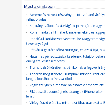
Most a címlapon
Béremelés helyett részvényopció - zuhanó árfolya
•
felháborodás
Kapitányt váltott és átvilágíttatja magát a magya
•
Roham indult a klímákért, napelemekért és aggre
•
Rendkívüli korlátozást vezettek be Magyarországon
•
tevékenységet
Rétvári a gáztározókra mutogat, és azt állítja, 
•
Hatalmas pénzosztásba kezdenek, tulajdonosként s
•
energiafejlesztési tervéről
Trump belső köreiben is pánikolnak a fegyverhián
•
Teherán megüzenete Trumpnak: minden Iránt érő c
•
lángba borulhat a Perzsa-öböl
Végveszélyben a magyar halastavak: emberfeletti 
•
Elképesztő biztonsági rés tátong az iPhone-okon
•
lehet
Vitézy Dávid elárulta, mikor szállíthat utasokat 
•