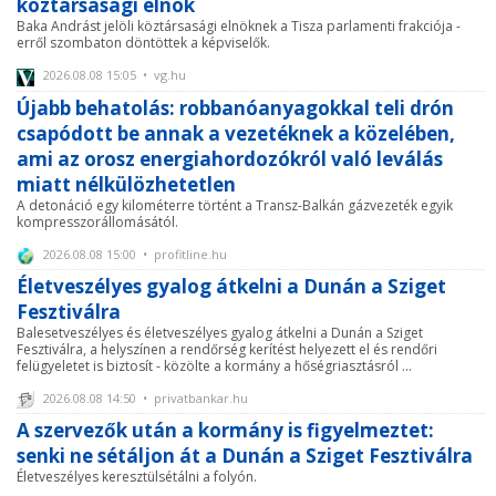
köztársasági elnök
Baka Andrást jelöli köztársasági elnöknek a Tisza parlamenti frakciója -
erről szombaton döntöttek a képviselők.
2026.08.08 15:05 • vg.hu
Újabb behatolás: robbanóanyagokkal teli drón
csapódott be annak a vezetéknek a közelében,
ami az orosz energiahordozókról való leválás
miatt nélkülözhetetlen
A detonáció egy kilométerre történt a Transz-Balkán gázvezeték egyik
kompresszorállomásától.
2026.08.08 15:00 • profitline.hu
Életveszélyes gyalog átkelni a Dunán a Sziget
Fesztiválra
Balesetveszélyes és életveszélyes gyalog átkelni a Dunán a Sziget
Fesztiválra, a helyszínen a rendőrség kerítést helyezett el és rendőri
felügyeletet is biztosít - közölte a kormány a hőségriasztásról ...
2026.08.08 14:50 • privatbankar.hu
A szervezők után a kormány is figyelmeztet:
senki ne sétáljon át a Dunán a Sziget Fesztiválra
Életveszélyes keresztülsétálni a folyón.