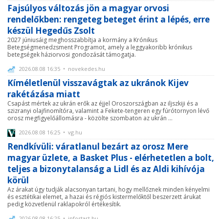
Fajsúlyos változás jön a magyar orvosi
rendelőkben: rengeteg beteget érint a lépés, erre
készül Hegedűs Zsolt
2027 júniusáig meghosszabbítja a kormány a Krónikus
Betegségmenedzsment Programot, amely a leggyakoribb krónikus
betegségek háziorvosi gondozását támogatja.
2026.08.08 16:35 • novekedes.hu
Kíméletlenül visszavágtak az ukránok Kijev
rakétázása miatt
Csapást mértek az ukrán erők az éjjel Oroszországban az iljszkiji és a
szizranyi olajfinomítóra, valamint a Fekete-tengeren egy fúrótornyon lévő
orosz megfigyelőállomásra - közölte szombaton az ukrán ...
2026.08.08 16:25 • vg.hu
Rendkívüli: váratlanul bezárt az orosz Mere
magyar üzlete, a Basket Plus - elérhetetlen a bolt,
teljes a bizonytalanság a Lidl és az Aldi kihívója
körül
Az árakat úgy tudják alacsonyan tartani, hogy mellőznek minden kényelmi
és esztétikai elemet, a hazai és régiós kistermelőktől beszerzett árukat
pedig közvetlenül raklapokról értékesítik.
2026.08.08 16:25 • infostart.hu