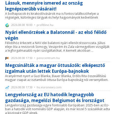
Lássuk, mennyire ismered az ország
legnépszerűbb vásárait!
A bolhapiacok és kirakodóvásárok ma is fontos találkozóhelyei a
régiségek, különleges tárgyak és helyi hagyományok kedvelőinek
2026.08.08 18:00 • profitline.hu
Nyári ellenőrzések a Balatonnál - az első félidő
végén
Félidőhöz érkezett a NAV idei balatoni nyári ellenőrzéssorozata. Július
eleje óta a revizorok Somogy, Veszprém és Zala vármegyében vizsgálják
a legforgalmasabb nyári szolgáltatókat. A kiemelt akcióban ...
2026.08.08 17:50 • penzcentrum.hu
Megcsinálták a magyar öttusázók: elképesztő
izgalmak után lettek Európa-bajnokok
Aranyérmet nyert a Guzi Blanka, Bauer Blanka, Erdős Rita összeállítású
magyar csapat az isztambuli öttusa Európa-bajnokság női versenyében.
2026.08.08 17:50 • hu.euronews.com
Lengyelország az EU hatodik legnagyobb
gazdasága, megelőzi Belgiumot és Írországot
Lengyelország gazdasága egyre fontosabb Európában: 2025-ben az EU-
ban a hatodik volt nominális GDP alapján, és már közel 5 százalékát adta
a közösség GDP-jének.