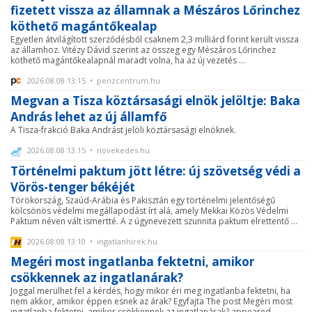
fizetett vissza az államnak a Mészáros Lőrinchez
köthető magántőkealap
Egyetlen átvilágított szerződésből csaknem 2,3 milliárd forint került vissza
az államhoz. Vitézy Dávid szerint az összeg egy Mészáros Lőrinchez
köthető magántőkealapnál maradt volna, ha az új vezetés ...
2026.08.08 13:15 • penzcentrum.hu
Megvan a Tisza köztársasági elnök jelöltje: Baka
András lehet az új államfő
A Tisza-frakció Baka Andrást jelöli köztársasági elnöknek.
2026.08.08 13:15 • novekedes.hu
Történelmi paktum jött létre: új szövetség védi a
Vörös-tenger békéjét
Törökország, Szaúd-Arábia és Pakisztán egy történelmi jelentőségű
kölcsönös védelmi megállapodást írt alá, amely Mekkai Közös Védelmi
Paktum néven vált ismertté. A z úgynevezett szunnita paktum elrettentő ...
2026.08.08 13:10 • ingatlanhirek.hu
Megéri most ingatlanba fektetni, amikor
csökkennek az ingatlanárak?
Joggal merülhet fel a kérdés, hogy mikor éri meg ingatlanba fektetni, ha
nem akkor, amikor éppen esnek az árak? Egyfajta The post Megéri most
ingatlanba fektetni, amikor csökkennek az ingatlanárak? appeared ...