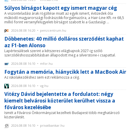
Súlyos bírságot kapott egy ismert magyar cég
A viszonteladási árak rögzítése miatt az egyik ismert, évtizedek óta
működő magyarországi fodrászcikk-forgalmazóra, a Hair-Line Kft.-re 68,5
millió forint versenyfelügyeleti bírságot szabott ki a Gazdasági ...
2026.08.08 16:20 • penzcentrum.hu
Döbbenetes: 40 millió dolláros szerződést kaphat
az F1-ben Alonso
Lapértesülések szerint a kétszeres világbajnok 2027-ig szóló
szerződéshosszabbításban állapodott meg a silverstone-i csapattal.
2026.08.08 16:10 • mfor.hu
Fogytán a memória, hiánycikk lett a MacBook Air
Az iskolakezdéshez sem ezt reklámozza a cég.
2026.08.08 16:10 • vg.hu
Vitézy Dávid bejelentette a fordulatot: négy
kiemelt belvárosi közterület kerülhet vissza a
főváros kezelésébe
Ismét a Fővárosi Önkormányzat kezelheti Budapest több meghatározó
közterületét.
2026.08.08 16:10 • privatbankar.hu