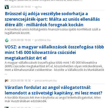
2026.08.08 19:00 • vg.hu
Brüsszel új adója veszélybe sodorhatja a
szerencsejáték-ipart: Málta az uniós ellenállás
élére állt - milliárdok forognak kockán
A következő uniós költségvetés finanszírozása újabb konfliktust szült a
tagállamok között.
2026.08.08 19:00 • profitline.hu
VOSZ: a magyar vállalkozások összefogása több
mint 145 000 kilowattóra csúcsidei
megtakarítást ért el
A magyar vállalkozások összefogása több mint 145 000 kilowattóra
(kWh) csúcsidei megtakarítást ért el, köszönhetően olyan intézkedésnek,
mint a klímahasználat csökkentése - közölte a Vállalkozók és Munkáltatók
...
2026.08.08 18:50 • penzcentrum.hu
Váratlan fordulat az angol válogatottnál:
lemondott a szövetségi kapitány, mi lesz most?
A korábbi klasszis két éve irányította az angol krikettválogatottat, télen
már Ausztráliában edzősködik.