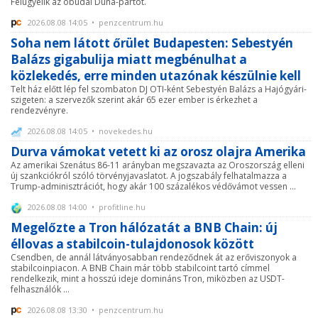
Felügyelik az óbudai Duna-partot.
2026.08.08 14:05 • penzcentrum.hu
Soha nem látott őrület Budapesten: Sebestyén
Balázs gigabulija miatt megbénulhat a
közlekedés, erre minden utazónak készülnie kell
Telt ház előtt lép fel szombaton DJ OTI-ként Sebestyén Balázs a Hajógyári-
szigeten: a szervezők szerint akár 65 ezer ember is érkezhet a
rendezvényre.
2026.08.08 14:05 • novekedes.hu
Durva vámokat vetett ki az orosz olajra Amerika
Az amerikai Szenátus 86-11 arányban megszavazta az Oroszország elleni
új szankciókról szóló törvényjavaslatot. A jogszabály felhatalmazza a
Trump-adminisztrációt, hogy akár 100 százalékos védővámot vessen ...
2026.08.08 14:00 • profitline.hu
Megelőzte a Tron hálózatát a BNB Chain: új
éllovas a stabilcoin-tulajdonosok között
Csendben, de annál látványosabban rendeződnek át az erőviszonyok a
stabilcoinpiacon. A BNB Chain már több stabilcoint tartó címmel
rendelkezik, mint a hosszú ideje domináns Tron, miközben az USDT-
felhasználók ...
2026.08.08 13:30 • penzcentrum.hu