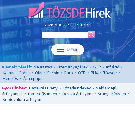
2026. AUGUSZTUS 9. 03:32
Kiemelt témák:
Választás
•
Üzemanyagárak
•
GDP
•
Infláció
•
Kamat
•
Forint
•
Olaj
•
Bitcoin
•
Euro
•
OTP
•
BUX
•
Tőzsde
•
Elemzés
•
Állampapír
Gyorslinkek:
Hazai részvény
•
Tőzsdeindexek
•
Valós idejű
árfolyamok
•
Határidős index
•
Deviza árfolyam
•
Arany árfolyam
•
Kriptovaluta árfolyam