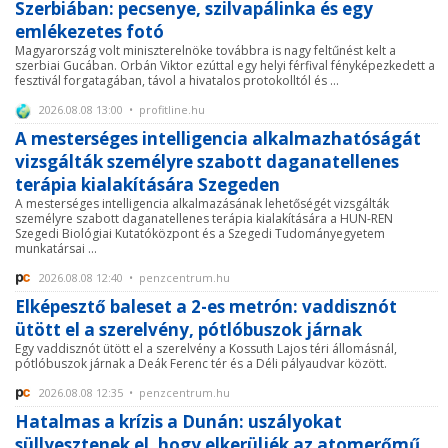
Szerbiában: pecsenye, szilvapálinka és egy
emlékezetes fotó
Magyarország volt miniszterelnöke továbbra is nagy feltűnést kelt a
szerbiai Gucában. Orbán Viktor ezúttal egy helyi férfival fényképezkedett a
fesztivál forgatagában, távol a hivatalos protokolltól és ...
2026.08.08 13:00 • profitline.hu
A mesterséges intelligencia alkalmazhatóságát
vizsgálták személyre szabott daganatellenes
terápia kialakítására Szegeden
A mesterséges intelligencia alkalmazásának lehetőségét vizsgálták
személyre szabott daganatellenes terápia kialakítására a HUN-REN
Szegedi Biológiai Kutatóközpont és a Szegedi Tudományegyetem
munkatársai ...
2026.08.08 12:40 • penzcentrum.hu
Elképesztő baleset a 2-es metrón: vaddisznót
ütött el a szerelvény, pótlóbuszok járnak
Egy vaddisznót ütött el a szerelvény a Kossuth Lajos téri állomásnál,
pótlóbuszok járnak a Deák Ferenc tér és a Déli pályaudvar között.
2026.08.08 12:35 • penzcentrum.hu
Hatalmas a krízis a Dunán: uszályokat
süllyesztenek el, hogy elkerüljék az atomerőmű