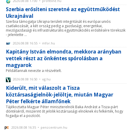
2026.08.08 17:00 • profitline.hu
Szerbia erősíteni szeretné az együttműködést
Ukrajnával
Szerbia támogatja Ukrajna területi integritását és európai uniós
csatlakozását, a két ország pedig a gazdasági, energetikai,
mezőgazdasági és infrastrukturális együttműködés erősítésére törekszik
- jelentette ...
2026.08.08 16:55 • mfor.hu
Kapitány István elmondta, mekkora arányban
vettek részt az önkéntes spórolásban a
magyarok
Példátlannak nevezte a részvételt.
2026.08.08 16:50 • vg.hu
Kiderült, mit válaszolt a Tisza
köztársaságielnök-jelöltje, miután Magyar
Péter felkérte államfőnek
Tájékoztatta Magyar Péter miniszterelnök Baka Andrást a Tisza-párt
döntéséről, miszerint őt jelölik köztársasági elnöknek és felkérték, hogy
fogadja el a pozíciót.
2026.08.08 16:35 • penzcentrum.hu