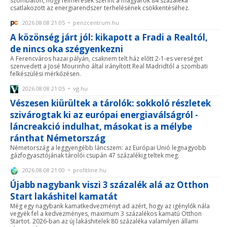
szombaton, hogy felmérések szerint a magyarok 84 százaléka
csatlakozott az energiarendszer terhelésének csökkentéséhez.
2026.08.08 21:05 • penzcentrum.hu
A közönség járt jól: kikapott a Fradi a Realtól,
de nincs oka szégyenkezni
A Ferencváros hazai pályán, csaknem telt ház előtt 2-1-es vereséget
szenvedett a José Mourinho által irányított Real Madridtól a szombati
felkészülési mérkőzésen.
2026.08.08 21:05 • vg.hu
Vészesen kiürültek a tárolók: sokkoló részletek
szivárogtak ki az európai energiaválságról -
láncreakció indulhat, másokat is a mélybe
ránthat Németország
Németország a leggyengébb láncszem: az Európai Unió legnagyobb
gázfogyasztójának tárolói csupán 47 százalékig teltek meg.
2026.08.08 21:00 • profitline.hu
Újabb nagybank viszi 3 százalék alá az Otthon
Start lakáshitel kamatát
Még egy nagybank kamatkedvezményt ad azért, hogy az igénylők nála
vegyék fel a kedvezményes, maximum 3 százalékos kamatú Otthon
Startot. 2026-ban az új lakáshitelek 80 százaléka valamilyen állami