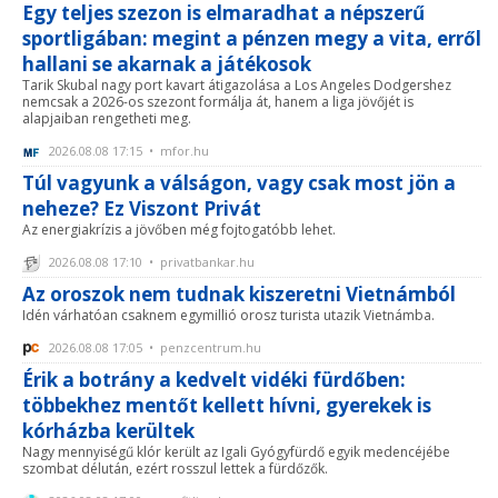
Egy teljes szezon is elmaradhat a népszerű
sportligában: megint a pénzen megy a vita, erről
hallani se akarnak a játékosok
Tarik Skubal nagy port kavart átigazolása a Los Angeles Dodgershez
nemcsak a 2026-os szezont formálja át, hanem a liga jövőjét is
alapjaiban rengetheti meg.
2026.08.08 17:15 • mfor.hu
Túl vagyunk a válságon, vagy csak most jön a
neheze? Ez Viszont Privát
Az energiakrízis a jövőben még fojtogatóbb lehet.
2026.08.08 17:10 • privatbankar.hu
Az oroszok nem tudnak kiszeretni Vietnámból
Idén várhatóan csaknem egymillió orosz turista utazik Vietnámba.
2026.08.08 17:05 • penzcentrum.hu
Érik a botrány a kedvelt vidéki fürdőben:
többekhez mentőt kellett hívni, gyerekek is
kórházba kerültek
Nagy mennyiségű klór került az Igali Gyógyfürdő egyik medencéjébe
szombat délután, ezért rosszul lettek a fürdőzők.