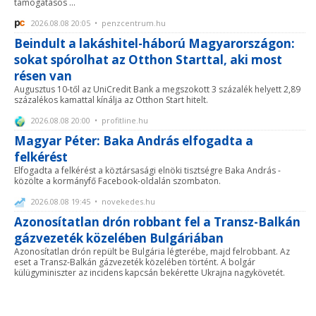
támogatásos ...
2026.08.08 20:05 • penzcentrum.hu
Beindult a lakáshitel-háború Magyarországon:
sokat spórolhat az Otthon Starttal, aki most
résen van
Augusztus 10-től az UniCredit Bank a megszokott 3 százalék helyett 2,89
százalékos kamattal kínálja az Otthon Start hitelt.
2026.08.08 20:00 • profitline.hu
Magyar Péter: Baka András elfogadta a
felkérést
Elfogadta a felkérést a köztársasági elnöki tisztségre Baka András -
közölte a kormányfő Facebook-oldalán szombaton.
2026.08.08 19:45 • novekedes.hu
Azonosítatlan drón robbant fel a Transz-Balkán
gázvezeték közelében Bulgáriában
Azonosítatlan drón repült be Bulgária légterébe, majd felrobbant. Az
eset a Transz-Balkán gázvezeték közelében történt. A bolgár
külügyminiszter az incidens kapcsán bekérette Ukrajna nagykövetét.