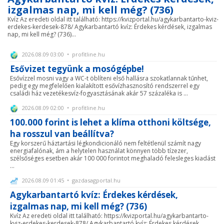
izgalmas nap, mi kell még? (736)
Kvíz Az eredeti oldal itt található: https://kvizportal.hu/agykarbantarto-kviz-
erdekes-kerdesek-878/ Agykarbantartó kvíz: Érdekes kérdések, izgalmas
nap, mi kell még? (736)...
2026.08.09 03:00 • profitline.hu
Esővizet tegyünk a mosógépbe!
Esővízzel mosni vagy a WC-t öblíteni első hallásra szokatlannak tűnhet,
pedig egy megfelelően kialakított esővízhasznosító rendszerrel egy
családi ház vezetékesvíz-fogyasztásának akár 57 százaléka is ...
2026.08.09 02:00 • profitline.hu
100.000 forint is lehet a klíma otthoni költsége,
ha rosszul van beállítva?
Egy korszerű háztartási légkondicionáló nem feltétlenül számít nagy
energiafalónak, ám a helytelen használat könnyen több tízezer,
szélsőséges esetben akár 100 000 forintot meghaladó felesleges kiadást
...
2026.08.09 01:45 • gazdasagportal.hu
Agykarbantartó kvíz: Érdekes kérdések,
izgalmas nap, mi kell még? (736)
Kvíz Az eredeti oldal itt található: https://kvizportal.hu/agykarbantarto-
kviz-erdekes-kerdesek-878/ Agykarbantartó kvíz: Érdekes kérdések,