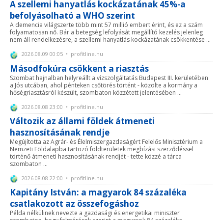
A szellemi hanyatlás kockázatának 45%-a
befolyásolható a WHO szerint
A demencia világszerte több mint 57 millió embert érint, és ez a szám
folyamatosan nő. Bár a betegség lefolyását megállító kezelés jelenleg
nem áll rendelkezésre, a szellemi hanyatlás kockázatának csökkentése ...
2026.08.09 00:05 • profitline.hu
Másodfokúra csökkent a riasztás
Szombat hajnalban helyreállt a vízszolgáltatás Budapest III. kerületében
a Jós utcában, ahol pénteken csőtörés történt - közölte a kormány a
hőségriasztásról készült, szombaton közzétett jelentésében ...
2026.08.08 23:00 • profitline.hu
Változik az állami földek átmeneti
hasznosításának rendje
Megújította az Agrár- és Élelmiszergazdaságért Felelős Minisztérium a
Nemzeti Földalapba tartozó földterületek megbízási szerződéssel
történő átmeneti hasznosításának rendjét - tette közzé a tárca
szombaton ...
2026.08.08 22:00 • profitline.hu
Kapitány István: a magyarok 84 százaléka
csatlakozott az összefogáshoz
Példa nélkülinek nevezte a gazdasági és energetikai miniszter