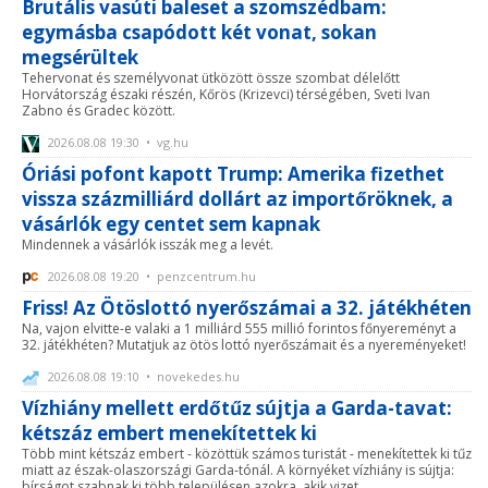
Brutális vasúti baleset a szomszédbam:
egymásba csapódott két vonat, sokan
megsérültek
Tehervonat és személyvonat ütközött össze szombat délelőtt
Horvátország északi részén, Kőrös (Krizevci) térségében, Sveti Ivan
Zabno és Gradec között.
2026.08.08 19:30 • vg.hu
Óriási pofont kapott Trump: Amerika fizethet
vissza százmilliárd dollárt az importőröknek, a
vásárlók egy centet sem kapnak
Mindennek a vásárlók isszák meg a levét.
2026.08.08 19:20 • penzcentrum.hu
Friss! Az Ötöslottó nyerőszámai a 32. játékhéten
Na, vajon elvitte-e valaki a 1 milliárd 555 millió forintos főnyereményt a
32. játékhéten? Mutatjuk az ötös lottó nyerőszámait és a nyereményeket!
2026.08.08 19:10 • novekedes.hu
Vízhiány mellett erdőtűz sújtja a Garda-tavat:
kétszáz embert menekítettek ki
Több mint kétszáz embert - közöttük számos turistát - menekítettek ki tűz
miatt az észak-olaszországi Garda-tónál. A környéket vízhiány is sújtja:
bírságot szabnak ki több településen azokra, akik vizet ...