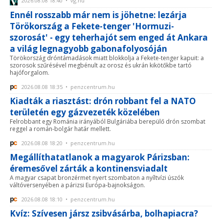
2026.08.08 18:40 • vg.hu
Ennél rosszabb már nem is jöhetne: lezárja
Törökország a Fekete-tenger 'Hormuzi-
szorosát' - egy teherhajót sem enged át Ankara
a világ legnagyobb gabonafolyosóján
Törökország dróntámadások miatt blokkolja a Fekete-tenger kapuit: a
szorosok szűrésével megbénult az orosz és ukrán kikötőkbe tartó
hajóforgalom.
2026.08.08 18:35 • penzcentrum.hu
Kiadták a riasztást: drón robbant fel a NATO
területén egy gázvezeték közelében
Felrobbant egy Románia irányából Bulgáriába berepülő drón szombat
reggel a román-bolgár határ mellett.
2026.08.08 18:20 • penzcentrum.hu
Megállíthatatlanok a magyarok Párizsban:
éremesővel zárták a kontinensviadalt
A magyar csapat bronzérmet nyert szombaton a nyíltvízi úszók
váltóversenyében a párizsi Európa-bajnokságon.
2026.08.08 18:10 • penzcentrum.hu
Kvíz: Szívesen jársz zsibvásárba, bolhapiacra?