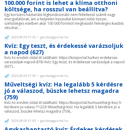
100.000 forint is lehet a klíma otthoni
költsége, ha rosszul van beállítva?
Egy korszerű háztartási légkondicionáló nem feltétlenül számít nagy
energiafalónak, ám a helytelen használat könnyen több tízezer,
szélsőséges esetben akár 100 000 forintot meghaladó felesleges kiadást
okozhat....
2026.08.09 01:45 • gazdasagportal.hu
Kvíz: Egy teszt, és érdekessé varázsoljuk
a napod (627)
Kvíz Az eredeti oldal itt található: https://kvizportal.hu/kviz-erdekesse-
varazsoljuk-napod-878/ Kvíz: Egy teszt, és érdekessé varázsoljuk a napod
(627)...
2026.08.09 01:45 • gazdasagportal.hu
Műveltségi kvíz: Ha legalább 5 kérdésre
jó a válaszod, büszke lehetsz magadra
(759)
Kvíz Az eredeti oldal itt található: https://kvizportal.hu/muveltsegi-kviz-5-
kerdesre-jo-valasz-71223/ Műveltségi kvíz: Ha legalább 5 kérdésre jó a
válaszod, büszke lehetsz magadra (759)...
2026.08.09 01:45 • gazdasagportal.hu
Agykarbantartó kvíz: Érdekes kérdések,