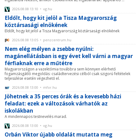
2026.08.08 13:10 • vg.hu
Eldőlt, hogy kit jelöl a Tisza Magyarország
köztársasági elnökének
Eldőlt, hogy kit jelöl a Tisza Magyarország köztársasági elnökének
2026.08.08 13:05 • penzcentrum.hu
Nem elég mélyen a zsebbe nyúlni:
magánellátásban is egy évet kell várni a magyar
férfiaknak erre a műtétre
Magyarországon a vazektómia továbbra sem könnyen elérhető
fogamzásgátló megoldás: családtervezési célból csak szigorú feltételek
teljesülése esetén végezhető el.
2026.08.08 13:00 • mfor.hu
Jöhetnek a 35 perces órák és a kevesebb házi
feladat: ezek a változások várhatók az
iskolákban
A mindennapos testnevelés marad.
2026.08.08 13:00 • vg.hu
Orbán Viktor újabb oldalát mutatta meg