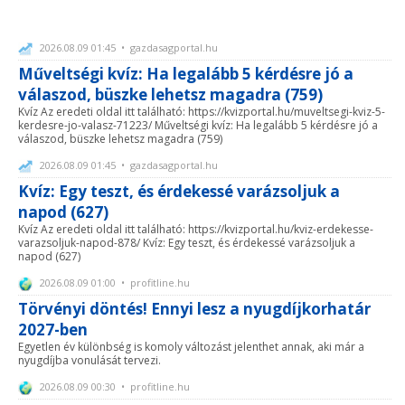
2026.08.09 01:45 • gazdasagportal.hu
Műveltségi kvíz: Ha legalább 5 kérdésre jó a
válaszod, büszke lehetsz magadra (759)
Kvíz Az eredeti oldal itt található: https://kvizportal.hu/muveltsegi-kviz-5-
kerdesre-jo-valasz-71223/ Műveltségi kvíz: Ha legalább 5 kérdésre jó a
válaszod, büszke lehetsz magadra (759)
2026.08.09 01:45 • gazdasagportal.hu
Kvíz: Egy teszt, és érdekessé varázsoljuk a
napod (627)
Kvíz Az eredeti oldal itt található: https://kvizportal.hu/kviz-erdekesse-
varazsoljuk-napod-878/ Kvíz: Egy teszt, és érdekessé varázsoljuk a
napod (627)
2026.08.09 01:00 • profitline.hu
Törvényi döntés! Ennyi lesz a nyugdíjkorhatár
2027-ben
Egyetlen év különbség is komoly változást jelenthet annak, aki már a
nyugdíjba vonulását tervezi.
2026.08.09 00:30 • profitline.hu