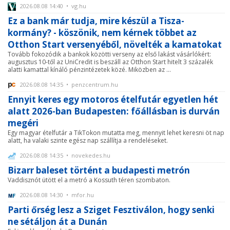
2026.08.08 14:40 • vg.hu
Ez a bank már tudja, mire készül a Tisza-
kormány? - köszönik, nem kérnek többet az
Otthon Start versenyéből, növelték a kamatokat
Tovább fokozódik a bankok közötti verseny az első lakást vásárlókért:
augusztus 10-től az UniCredit is beszáll az Otthon Start hitelt 3 százalék
alatti kamattal kínáló pénzintézetek közé. Miközben az ...
2026.08.08 14:35 • penzcentrum.hu
Ennyit keres egy motoros ételfutár egyetlen hét
alatt 2026-ban Budapesten: főállásban is durván
megéri
Egy magyar ételfutár a TikTokon mutatta meg, mennyit lehet keresni öt nap
alatt, ha valaki szinte egész nap szállítja a rendeléseket.
2026.08.08 14:35 • novekedes.hu
Bizarr baleset történt a budapesti metrón
Vaddisznót ütött el a metró a Kossuth téren szombaton.
2026.08.08 14:30 • mfor.hu
Parti őrség lesz a Sziget Fesztiválon, hogy senki
ne sétáljon át a Dunán