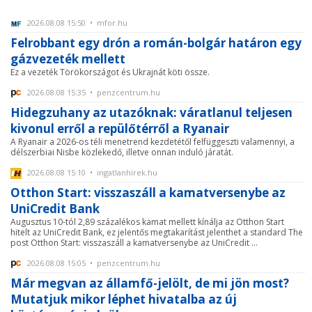
2026.08.08 15:50 • mfor.hu
Felrobbant egy drón a román-bolgár határon egy
gázvezeték mellett
Ez a vezeték Törökországot és Ukrajnát köti össze.
2026.08.08 15:35 • penzcentrum.hu
Hidegzuhany az utazóknak: váratlanul teljesen
kivonul erről a repülőtérről a Ryanair
A Ryanair a 2026-os téli menetrend kezdetétől felfüggeszti valamennyi, a
délszerbiai Nisbe közlekedő, illetve onnan induló járatát.
2026.08.08 15:10 • ingatlanhirek.hu
Otthon Start: visszaszáll a kamatversenybe az
UniCredit Bank
Augusztus 10-tól 2,89 százalékos kamat mellett kínálja az Otthon Start
hitelt az UniCredit Bank, ez jelentős megtakarítást jelenthet a standard The
post Otthon Start: visszaszáll a kamatversenybe az UniCredit ...
2026.08.08 15:05 • penzcentrum.hu
Már megvan az államfő-jelölt, de mi jön most?
Mutatjuk mikor léphet hivatalba az új