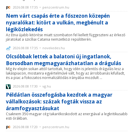
2026.08.08 17:35 • penzcentrum.hu
Nem várt csapás érte a főszezon közepén
nyaralókat: kitört a vulkán, megbénult a
légiközlekedés
Az Etna újabb kitörése miatt szombaton fel kellett függeszteni az érkező
járatokat a szicíliai Catania nemzetközi repülőterén.
2026.08.08 17:35 • novekedes.hu
Olcsóbbak lettek a balatoni új ingatlanok,
Borsodban megmagyarázhatatlan a drágulás
Míg év elején sokan attól tartottak, hogy idén is jelentős drágulás lesz a
lakáspiacon, mostanra egyértelművé vált, hogy az árrobbanás kifulladt,
és a piac a fokozatos normalizálódás irányába mozdult ...
2026.08.08 17:30 • vg.hu
Példátlan összefogásba kezdtek a magyar
vállalkozások: százak fogták vissza az
áramfogyasztásukat
Csaknem 350 magyar cég takarékoskodott az energiával a legkritikusabb
esti órákban.
2026.08.08 17:20 • penzcentrum.hu