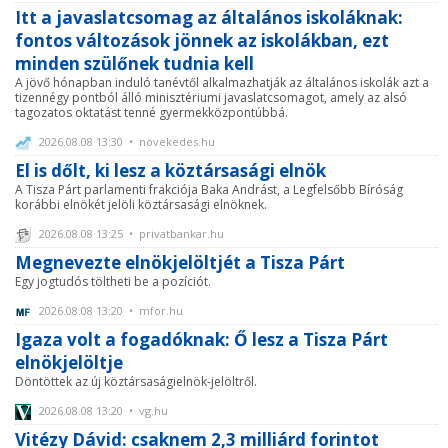
Itt a javaslatcsomag az általános iskoláknak:
fontos változások jönnek az iskolákban, ezt
minden szülőnek tudnia kell
A jövő hónapban induló tanévtől alkalmazhatják az általános iskolák azt a
tizennégy pontból álló minisztériumi javaslatcsomagot, amely az alsó
tagozatos oktatást tenné gyermekközpontúbbá.
2026.08.08 13:30 • novekedes.hu
El is dőlt, ki lesz a köztársasági elnök
A Tisza Párt parlamenti frakciója Baka Andrást, a Legfelsőbb Bíróság
korábbi elnökét jelöli köztársasági elnöknek.
2026.08.08 13:25 • privatbankar.hu
Megnevezte elnökjelöltjét a Tisza Párt
Egy jogtudós töltheti be a pozíciót.
2026.08.08 13:20 • mfor.hu
Igaza volt a fogadóknak: Ő lesz a Tisza Párt
elnökjelöltje
Döntöttek az új köztársaságielnök-jelöltről.
2026.08.08 13:20 • vg.hu
Vitézy Dávid: csaknem 2,3 milliárd forintot