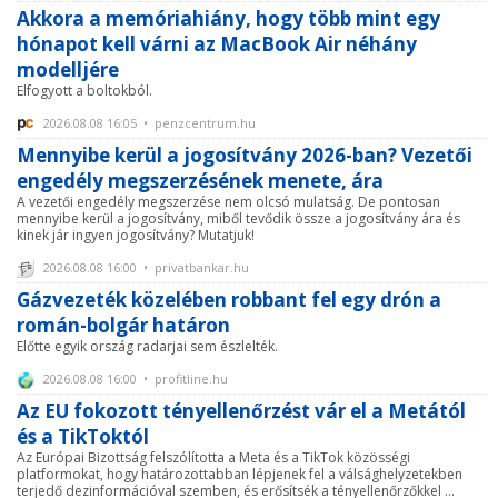
Akkora a memóriahiány, hogy több mint egy
hónapot kell várni az MacBook Air néhány
modelljére
Elfogyott a boltokból.
2026.08.08 16:05 • penzcentrum.hu
Mennyibe kerül a jogosítvány 2026-ban? Vezetői
engedély megszerzésének menete, ára
A vezetői engedély megszerzése nem olcsó mulatság. De pontosan
mennyibe kerül a jogosítvány, miből tevődik össze a jogosítvány ára és
kinek jár ingyen jogosítvány? Mutatjuk!
2026.08.08 16:00 • privatbankar.hu
Gázvezeték közelében robbant fel egy drón a
román-bolgár határon
Előtte egyik ország radarjai sem észlelték.
2026.08.08 16:00 • profitline.hu
Az EU fokozott tényellenőrzést vár el a Metától
és a TikToktól
Az Európai Bizottság felszólította a Meta és a TikTok közösségi
platformokat, hogy határozottabban lépjenek fel a válsághelyzetekben
terjedő dezinformációval szemben, és erősítsék a tényellenőrzőkkel ...