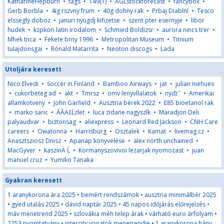
KatharineHepburn
•
tags
•
149(1)
•
AGLstockforecast
•
fancybox
•
Gerb Borbla
•
4ig rszvny frum
•
40g dohny rak
•
Prbaj Diablnl
•
Tesco
elssegly doboz
•
januri nyugdj kifizetse
•
szent pter esernyje
•
libor
hudek
•
kzpkori latin irodalom
•
Schmied Boldizsr
•
aurora nincs trer
•
Mhek tnca
•
Fekete brny 1996
•
Metropolitan Museum
•
Titnium
tulajdonsgai
•
Rónald Matarrita
•
Neoton discogs
•
Lada
Utoljára keresett
Nico Elvedi
•
Soccer in Finland
•
Bamboo Airways
•
jat
•
julian niehues
•
cukorbeteg ad
•
akt
•
Tmrsz
•
omv lenyvllalatok
•
nyďż˝
•
Amerikai
allamkotveny
•
John Garfield
•
Ausztria bérek 2022
•
E85 bioetanol rak
•
marko saric
•
ĂÂÄšĹzlet
•
luca zidane nagyszlk
•
Maradjon Deli
palyaudvar
•
biztonsag
•
aliexpress
•
Leonard Red Jackson
•
CNH Care
careers
•
Owatonna
•
Harrisburg
•
Osztalek
•
Kamat
•
livemag.cz
•
Anasztsziosz Dnisz
•
Apanap könyvelése
•
alex north unchained
•
MacGyver
•
kaszinÄ Ĺ
•
Kormanyszovivoi lezarjak nyomozast
•
juan
manuel cruz
•
Yumiko Tanaka
Gyakran keresett
1 aranykorona ára 2025
•
bemért rendszámok
•
ausztria minimálbér 2025
•
gyed utalás 2025
•
dávid naptár 2025
•
45 napos időjárás előrejelzés
•
máv menetrend 2025
•
szlovákia méh telep árak
•
várható euro árfolyam
•
2253 nyomtatvány
•
intercity vonatok menetrendje
•
1 aranykorona hány