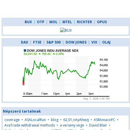
BUX
|
OTP
|
MOL
|
MTEL
|
RICHTER
|
OPUS
DAX
|
FTSE
|
S&P 500
|
DOW JONES
|
VIX
|
OLAJ
Népszerű tartalmak
coverage
•
ASALocalRun
•
blog
•
62,01,nAyAhwzj
•
ASMonacoFC
•
AvaTrade withdrawal methods
•
a verseny vege
•
David Blair
•