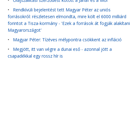
•
Olajszállítási szerződést kötött a Janaf és a Mol
•
Rendkívüli bejelentést tett Magyar Péter az uniós
forrásokról: részletesen elmondta, mire költ el 6000 milliárd
forintot a Tisza-kormány - 'Ezek a források át fogják alakítani
Magyarországot'
•
Magyar Péter: Tízéves mélypontra csökkent az infláció
•
Megjött, itt van végre a dunai eső - azonnal jött a
csapadékkal egy rossz hír is