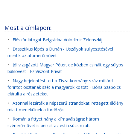
Most a címlapon:
•
Először látogat Belgrádba Volodimir Zelenszkij
•
Drasztikus lépés a Dunán - Uszályok süllyesztésével
mentik az atomerőművet
•
Jól vizsgázott Magyar Péter, de közben csinált egy súlyos
baklövést - Ez Viszont Privát
•
Nagy bejelentést tett a Tisza-kormány: száz milliárd
forintot osztanak szét a magyarok között - Bóna Szabolcs
elárulta a részleteket
•
Azonnal lezárták a népszerű strandokat: rettegett élőlény
miatt menekülnek a fürdőzők
•
Románia fittyet hány a klímaválságra: három
szénerőművet is beizzít az esti csúcs miatt