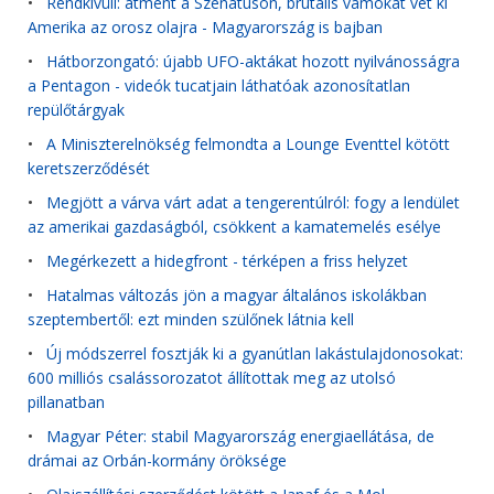
•
Rendkívüli: átment a Szenátuson, brutális vámokat vet ki
Amerika az orosz olajra - Magyarország is bajban
•
Hátborzongató: újabb UFO-aktákat hozott nyilvánosságra
a Pentagon - videók tucatjain láthatóak azonosítatlan
repülőtárgyak
•
A Miniszterelnökség felmondta a Lounge Eventtel kötött
keretszerződését
•
Megjött a várva várt adat a tengerentúlról: fogy a lendület
az amerikai gazdaságból, csökkent a kamatemelés esélye
•
Megérkezett a hidegfront - térképen a friss helyzet
•
Hatalmas változás jön a magyar általános iskolákban
szeptembertől: ezt minden szülőnek látnia kell
•
Új módszerrel fosztják ki a gyanútlan lakástulajdonosokat:
600 milliós csalássorozatot állítottak meg az utolsó
pillanatban
•
Magyar Péter: stabil Magyarország energiaellátása, de
drámai az Orbán-kormány öröksége