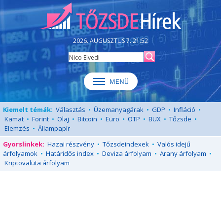
2026. AUGUSZTUS 7. 21:52
Kiemelt témák:
Választás
•
Üzemanyagárak
•
GDP
•
Infláció
•
Kamat
•
Forint
•
Olaj
•
Bitcoin
•
Euro
•
OTP
•
BUX
•
Tőzsde
•
Elemzés
•
Állampapír
Gyorslinkek:
Hazai részvény
•
Tőzsdeindexek
•
Valós idejű
árfolyamok
•
Határidős index
•
Deviza árfolyam
•
Arany árfolyam
•
Kriptovaluta árfolyam