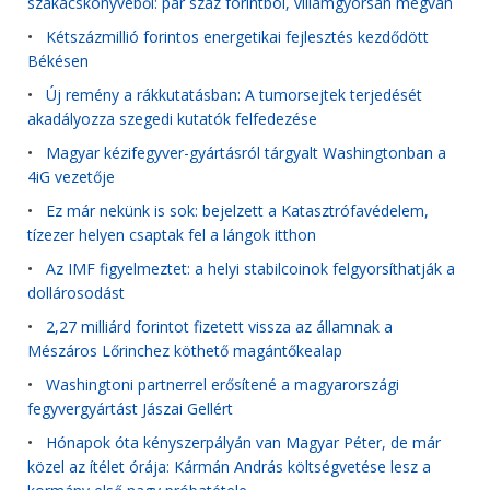
szakácskönyvéből: pár száz forintból, villámgyorsan megvan
•
Kétszázmillió forintos energetikai fejlesztés kezdődött
Békésen
•
Új remény a rákkutatásban: A tumorsejtek terjedését
akadályozza szegedi kutatók felfedezése
•
Magyar kézifegyver-gyártásról tárgyalt Washingtonban a
4iG vezetője
•
Ez már nekünk is sok: bejelzett a Katasztrófavédelem,
tízezer helyen csaptak fel a lángok itthon
•
Az IMF figyelmeztet: a helyi stabilcoinok felgyorsíthatják a
dollárosodást
•
2,27 milliárd forintot fizetett vissza az államnak a
Mészáros Lőrinchez köthető magántőkealap
•
Washingtoni partnerrel erősítené a magyarországi
fegyvergyártást Jászai Gellért
•
Hónapok óta kényszerpályán van Magyar Péter, de már
közel az ítélet órája: Kármán András költségvetése lesz a