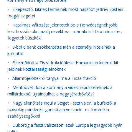
kormány első nagy próbatétele
•
Elképesztő, kiknek termelnek most hasznot Jeffrey Epstein
magánszigetei
•
Hatalmas változást jelentetek be a Honvédségnél: jobb
lesz hozzászokni az új nevekhez - már alá is írta a miniszter,
'legyetek büszkék!'
•
8-ból 6 bank csökkentette idén a személyi hiteleinek a
kamatát
•
Elkezdődött a Tisza frakcióülése: Hamarosan kiderül, kit
jelölnek köztársasági elnöknek
•
Államfőjelöltekről tárgyal ma a Tisza-frakció
•
Mentőövet dob a kormány a vidéki repülőtereknek: a
milliárdokból újraindulhat a nagy járatbővítés?
•
Nagy ellenőrzés indul a Sziget Fesztiválon: a büféktől a
taxisokig mindenkit górcső alá vesznek - ez történik a
szabályszegőkkel
•
Dübörög a fesztiválszezon: ezek Európa legnagyobb nyári
bulijai