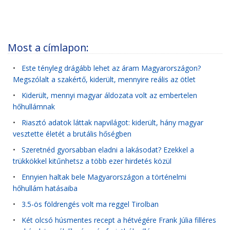
Most a címlapon:
•
Este tényleg drágább lehet az áram Magyarországon?
Megszólalt a szakértő, kiderült, mennyire reális az ötlet
•
Kiderült, mennyi magyar áldozata volt az embertelen
hőhullámnak
•
Riasztó adatok láttak napvilágot: kiderült, hány magyar
vesztette életét a brutális hőségben
•
Szeretnéd gyorsabban eladni a lakásodat? Ezekkel a
trükkökkel kitűnhetsz a több ezer hirdetés közül
•
Ennyien haltak bele Magyarországon a történelmi
hőhullám hatásaiba
•
3.5-ös földrengés volt ma reggel Tirolban
•
Két olcsó húsmentes recept a hétvégére Frank Júlia filléres