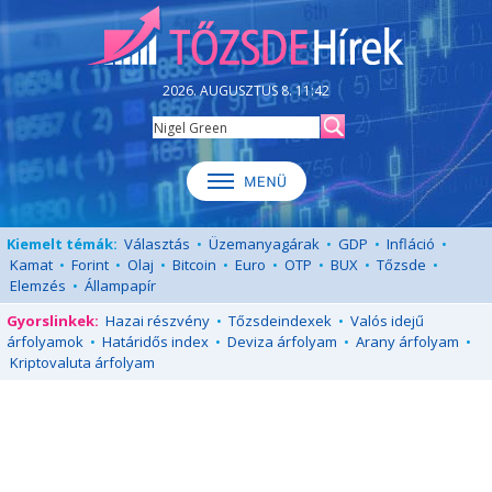
2026. AUGUSZTUS 8. 11:42
Kiemelt témák:
Választás
•
Üzemanyagárak
•
GDP
•
Infláció
•
Kamat
•
Forint
•
Olaj
•
Bitcoin
•
Euro
•
OTP
•
BUX
•
Tőzsde
•
Elemzés
•
Állampapír
Gyorslinkek:
Hazai részvény
•
Tőzsdeindexek
•
Valós idejű
árfolyamok
•
Határidős index
•
Deviza árfolyam
•
Arany árfolyam
•
Kriptovaluta árfolyam