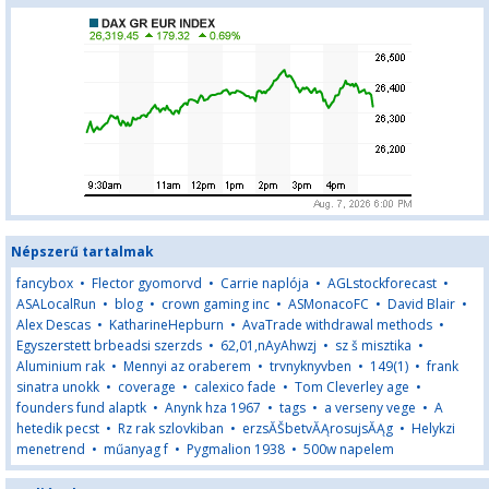
Népszerű tartalmak
fancybox
•
Flector gyomorvd
•
Carrie naplója
•
AGLstockforecast
•
ASALocalRun
•
blog
•
crown gaming inc
•
ASMonacoFC
•
David Blair
•
Alex Descas
•
KatharineHepburn
•
AvaTrade withdrawal methods
•
Egyszerstett brbeadsi szerzds
•
62,01,nAyAhwzj
•
sz š misztika
•
Aluminium rak
•
Mennyi az oraberem
•
trvnyknyvben
•
149(1)
•
frank
sinatra unokk
•
coverage
•
calexico fade
•
Tom Cleverley age
•
founders fund alaptk
•
Anynk hza 1967
•
tags
•
a verseny vege
•
A
hetedik pecst
•
Rz rak szlovkiban
•
erzsĂŠbetvĂĄrosujsĂĄg
•
Helykzi
menetrend
•
műanyag f
•
Pygmalion 1938
•
500w napelem