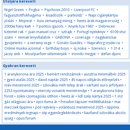
Utoljára keresett
Nigel Green
•
Pogba
•
Psychosis 2010
•
Liverpool FC
•
fagyasztottfokhagyma
•
kisadózók
•
parkolďż˝
•
Napi cigánykártya
jóslás
•
Mojnest
•
Avia zemanyag minsg
•
heets árak magyarország
•
2000w hány kwh
•
7 pontos igazols
•
Anynk hza 1967
•
Debrecen
kztemet rak
•
juan manuel cruz
•
sztrajk
•
Portugl nyelvknyv
•
6109 vtsz
szám
•
nemak lenyvllalatok
•
GABONA
•
coverage
•
nagykanizsai
gyszjelents
•
a verseny vege
•
Gonalo Guedes
•
Napraforg tzsdei ra
•
Online munka azonnal
•
birthday boys
•
új nokia
•
Szerencs
•
1 314
•
jacey sink
•
Mosóparfüm vélemények
•
Iriondo megye
•
stefan djuric
Gyakran keresett
1 aranykorona ára 2025
•
bemért rendszámok
•
ausztria minimálbér 2025
•
gyed utalás 2025
•
dávid naptár 2025
•
45 napos időjárás előrejelzés
•
máv menetrend 2025
•
szlovákia méh telep árak
•
várható euro árfolyam
•
2253 nyomtatvány
•
intercity vonatok menetrendje
•
1 aranykorona hány
forint
•
zokni csomagolás otthon
•
heets ár
•
lidl szép kártya 2025
•
1 m3
gáz világpiaci ára
•
iqos iluma ár
•
fresubin tápszer mellékhatásai
•
mai
meccsek tippmix
•
pöli rejtvény
•
volánbusz menetrend 2025
•
tippmix
eredmények tegnapi
•
otp egyenleglekérdezés
•
kaufland szlovákia akciós
újság
•
opus forum