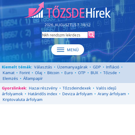
2026. AUGUSZTUS 7. 18:12
Kiemelt témák:
Választás
•
Üzemanyagárak
•
GDP
•
Infláció
•
Kamat
•
Forint
•
Olaj
•
Bitcoin
•
Euro
•
OTP
•
BUX
•
Tőzsde
•
Elemzés
•
Állampapír
Gyorslinkek:
Hazai részvény
•
Tőzsdeindexek
•
Valós idejű
árfolyamok
•
Határidős index
•
Deviza árfolyam
•
Arany árfolyam
•
Kriptovaluta árfolyam