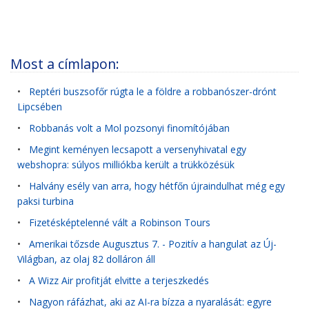
Most a címlapon:
•
Reptéri buszsofőr rúgta le a földre a robbanószer-drónt
Lipcsében
•
Robbanás volt a Mol pozsonyi finomítójában
•
Megint keményen lecsapott a versenyhivatal egy
webshopra: súlyos milliókba került a trükközésük
•
Halvány esély van arra, hogy hétfőn újraindulhat még egy
paksi turbina
•
Fizetésképtelenné vált a Robinson Tours
•
Amerikai tőzsde Augusztus 7. - Pozitív a hangulat az Új-
Világban, az olaj 82 dolláron áll
•
A Wizz Air profitját elvitte a terjeszkedés
•
Nagyon ráfázhat, aki az AI-ra bízza a nyaralását: egyre