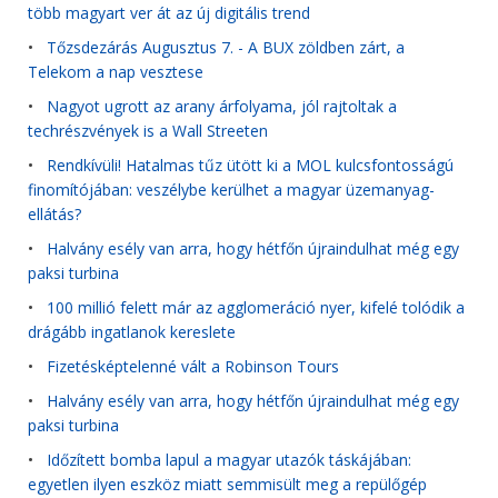
több magyart ver át az új digitális trend
•
Tőzsdezárás Augusztus 7. - A BUX zöldben zárt, a
Telekom a nap vesztese
•
Nagyot ugrott az arany árfolyama, jól rajtoltak a
techrészvények is a Wall Streeten
•
Rendkívüli! Hatalmas tűz ütött ki a MOL kulcsfontosságú
finomítójában: veszélybe kerülhet a magyar üzemanyag-
ellátás?
•
Halvány esély van arra, hogy hétfőn újraindulhat még egy
paksi turbina
•
100 millió felett már az agglomeráció nyer, kifelé tolódik a
drágább ingatlanok kereslete
•
Fizetésképtelenné vált a Robinson Tours
•
Halvány esély van arra, hogy hétfőn újraindulhat még egy
paksi turbina
•
Időzített bomba lapul a magyar utazók táskájában:
egyetlen ilyen eszköz miatt semmisült meg a repülőgép