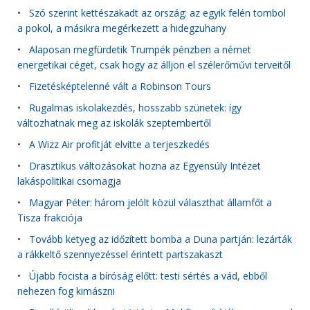
•
Szó szerint kettészakadt az ország: az egyik felén tombol
a pokol, a másikra megérkezett a hidegzuhany
•
Alaposan megfürdetik Trumpék pénzben a német
energetikai céget, csak hogy az álljon el szélerőművi terveitől
•
Fizetésképtelenné vált a Robinson Tours
•
Rugalmas iskolakezdés, hosszabb szünetek: így
változhatnak meg az iskolák szeptembertől
•
A Wizz Air profitját elvitte a terjeszkedés
•
Drasztikus változásokat hozna az Egyensúly Intézet
lakáspolitikai csomagja
•
Magyar Péter: három jelölt közül választhat államfőt a
Tisza frakciója
•
Tovább ketyeg az időzített bomba a Duna partján: lezárták
a rákkeltő szennyezéssel érintett partszakaszt
•
Újabb focista a bíróság előtt: testi sértés a vád, ebből
nehezen fog kimászni