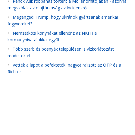
•
Rendkívüli: robbanás történt a Mol finomítójában - azonnal
megszólalt az olajtársaság az incidensről
•
Megengedi Trump, hogy ukránok gyártsanak amerikai
fegyvereket?
•
Nemzetközi konyhákat ellenőriz az NKFH a
kormányhivatalokkal együtt
•
Több szerb és bosnyák településen is vízkorlátozást
rendeltek el
•
Vették a lapot a befektetők, nagyot ralizott az OTP és a
Richter