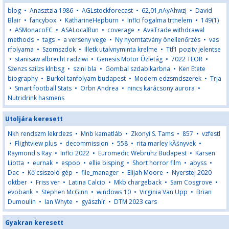
blog
•
Anasztzia 1986
•
AGLstockforecast
•
62,01,nAyAhwzj
•
David
Blair
•
fancybox
•
KatharineHepburn
•
Inflci fogalma trtnelem
•
149(1)
•
ASMonacoFC
•
ASALocalRun
•
coverage
•
AvaTrade withdrawal
methods
•
tags
•
a verseny vege
•
Ny nyomtatvány önellenőrzés
•
vas
rfolyama
•
Szomszdok
•
Illetk utalvnyminta krelme
•
Ttf1 pozitv jelentse
•
stanisaw albrecht radziwi
•
Genesis Motor Üzletág
•
7022 TEOR
•
Szenzs szilzs klnbsg
•
szini bla
•
Gombal szdabikarbna
•
Ken Etete
biography
•
Burkol tanfolyam budapest
•
Modern edzsmdszerek
•
Trja
•
Smart football Stats
•
Orbn Andrea
•
nincs karácsony aurora
•
Nutridrink hasmens
Utoljára keresett
Nkh rendszm lekrdezs
•
Mnb kamatláb
•
Zkonyi S. Tams
•
857
•
vzfestl
•
Flightview plus
•
decommission
•
558
•
rita marley kĂśnyvek
•
Raymond s Ray
•
Inflci 2022
•
Euromedic Webruhz Budapest
•
Karsen
Liotta
•
eurnak
•
espoo
•
ellie bisping
•
Short horror film
•
abyss
•
Dac
•
Kő csiszoló gép
•
file_manager
•
Elijah Moore
•
Nyerstej 2020
oktber
•
Friss ver
•
Latina Calcio
•
Mkb chargeback
•
Sam Cosgrove
•
evobank
•
Stephen McGinn
•
windows 10
•
Virginia Van Upp
•
Brian
Dumoulin
•
Ian Whyte
•
gyászhír
•
DTM 2023 cars
Gyakran keresett