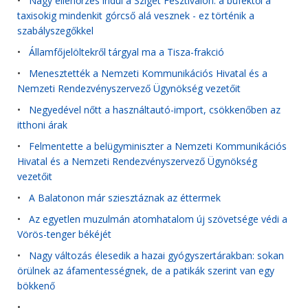
•
Nagy ellenőrzés indul a Sziget Fesztiválon: a büféktől a
taxisokig mindenkit górcső alá vesznek - ez történik a
szabályszegőkkel
•
Államfőjelöltekről tárgyal ma a Tisza-frakció
•
Menesztették a Nemzeti Kommunikációs Hivatal és a
Nemzeti Rendezvényszervező Ügynökség vezetőit
•
Negyedével nőtt a használtautó-import, csökkenőben az
itthoni árak
•
Felmentette a belügyminiszter a Nemzeti Kommunikációs
Hivatal és a Nemzeti Rendezvényszervező Ügynökség
vezetőit
•
A Balatonon már sziesztáznak az éttermek
•
Az egyetlen muzulmán atomhatalom új szövetsége védi a
Vörös-tenger békéjét
•
Nagy változás élesedik a hazai gyógyszertárakban: sokan
örülnek az áfamentességnek, de a patikák szerint van egy
bökkenő
•