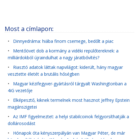
Most a címlapon:
•
Dinnyedráma: hiába finom csemege, bedőlt a piac
•
Mentőövet dob a kormány a vidéki repülőtereknek: a
milliárdokból újraindulhat a nagy járatbővítés?
•
Riasztó adatok láttak napvilágot: kiderült, hány magyar
vesztette életét a brutális hőségben
•
Magyar kézifegyver-gyártásról tárgyalt Washingtonban a
4iG vezetője
•
Elképesztő, kiknek termelnek most hasznot Jeffrey Epstein
magánszigetei
•
Az IMF figyelmeztet: a helyi stabilcoinok felgyorsíthatják a
dollárosodást
•
Hónapok óta kényszerpályán van Magyar Péter, de már