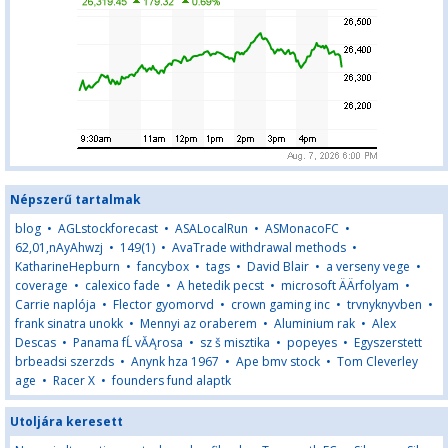
Népszerű tartalmak
blog
•
AGLstockforecast
•
ASALocalRun
•
ASMonacoFC
•
62,01,nAyAhwzj
•
149(1)
•
AvaTrade withdrawal methods
•
KatharineHepburn
•
fancybox
•
tags
•
David Blair
•
a verseny vege
•
coverage
•
calexico fade
•
A hetedik pecst
•
microsoft ÄÄrfolyam
•
Carrie naplója
•
Flector gyomorvd
•
crown gaming inc
•
trvnyknyvben
•
frank sinatra unokk
•
Mennyi az oraberem
•
Aluminium rak
•
Alex
Descas
•
Panama fĹ vĂĄrosa
•
sz š misztika
•
popeyes
•
Egyszerstett
brbeadsi szerzds
•
Anynk hza 1967
•
Ape bmv stock
•
Tom Cleverley
age
•
Racer X
•
founders fund alaptk
Utoljára keresett