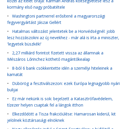
közel az ítélet órája: Kármán András költségvetése lesz a
kormány első nagy próbatétele
•
Washingtoni partnerrel erősítené a magyarországi
fegyvergyártást Jászai Gellért
•
Hatalmas változást jelentetek be a Honvédségnél: jobb
lesz hozzászokni az új nevekhez - már alá is írta a miniszter,
'legyetek büszkék!'
•
2,27 milliárd forintot fizetett vissza az államnak a
Mészáros Lőrinchez köthető magántőkealap
•
8-ból 6 bank csökkentette idén a személyi hiteleinek a
kamatát
•
Dübörög a fesztiválszezon: ezek Európa legnagyobb nyári
bulijai
•
Ez már nekünk is sok: bejelzett a Katasztrófavédelem,
tízezer helyen csaptak fel a lángok itthon
•
Elkezdődött a Tisza frakcióülése: Hamarosan kiderül, kit
jelölnek köztársasági elnöknek