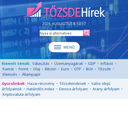
2026. AUGUSZTUS 8. 12:17
Kiemelt témák:
Választás
•
Üzemanyagárak
•
GDP
•
Infláció
•
Kamat
•
Forint
•
Olaj
•
Bitcoin
•
Euro
•
OTP
•
BUX
•
Tőzsde
•
Elemzés
•
Állampapír
Gyorslinkek:
Hazai részvény
•
Tőzsdeindexek
•
Valós idejű
árfolyamok
•
Határidős index
•
Deviza árfolyam
•
Arany árfolyam
•
Kriptovaluta árfolyam