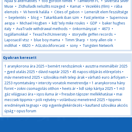
Nyaa si alternatives
•
tod gordon filmek
•
Tamworth FC
•
Silversea Silver
Muse
•
Zldhulladk nelszllts nszeged
•
Kamat
•
Vezeklés (film)
•
rába
elemzés
•
Vii henrik halála
•
Cities of gabon
•
Lemerült elem feszültsége
•
bejelentés
•
blog
•
Takarkbank iban szm
•
Fast jelentse
•
Supernova
aespa
•
Michael Hogben
•
kďż˝tely mike roukis
•
GDP
•
baker hughes
italy
•
AvaTrade withdrawal methods
•
önkormányzat
•
4673
•
tagállamokkal
•
TexasTechUniversity
•
storyville geffen records
•
Laposacél vtsz
•
blue boy mama
•
Timm Sharp
•
tony allen ole
•
indíthat
•
6820
•
AGLstockforecast
•
sony
•
Tungsten Network
Gyakran keresett
1 aranykorona ára 2025
•
bemért rendszámok
•
ausztria minimálbér 2025
•
gyed utalás 2025
•
dávid naptár 2025
•
45 napos időjárás előrejelzés
•
máv menetrend 2025
•
szlovákia méh telep árak
•
várható euro árfolyam
•
2253 nyomtatvány
•
intercity vonatok menetrendje
•
1 aranykorona hány
forint
•
zokni csomagolás otthon
•
heets ár
•
lidl szép kártya 2025
•
1 m3
gáz világpiaci ára
•
iqos iluma ár
•
fresubin tápszer mellékhatásai
•
mai
meccsek tippmix
•
pöli rejtvény
•
volánbusz menetrend 2025
•
tippmix
eredmények tegnapi
•
otp egyenleglekérdezés
•
kaufland szlovákia akciós
újság
•
opus forum