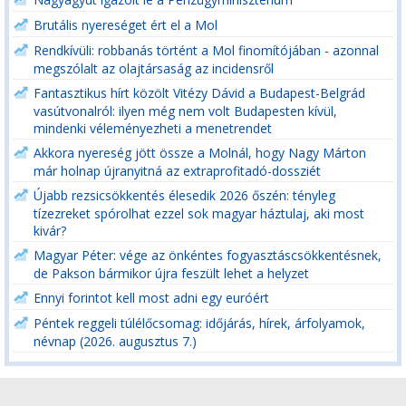
Brutális nyereséget ért el a Mol
Rendkívüli: robbanás történt a Mol finomítójában - azonnal
megszólalt az olajtársaság az incidensről
Fantasztikus hírt közölt Vitézy Dávid a Budapest-Belgrád
vasútvonalról: ilyen még nem volt Budapesten kívül,
mindenki véleményezheti a menetrendet
Akkora nyereség jött össze a Molnál, hogy Nagy Márton
már holnap újranyitná az extraprofitadó-dossziét
Újabb rezsicsökkentés élesedik 2026 őszén: tényleg
tízezreket spórolhat ezzel sok magyar háztulaj, aki most
kivár?
Magyar Péter: vége az önkéntes fogyasztáscsökkentésnek,
de Pakson bármikor újra feszült lehet a helyzet
Ennyi forintot kell most adni egy euróért
Péntek reggeli túlélőcsomag: időjárás, hírek, árfolyamok,
névnap (2026. augusztus 7.)