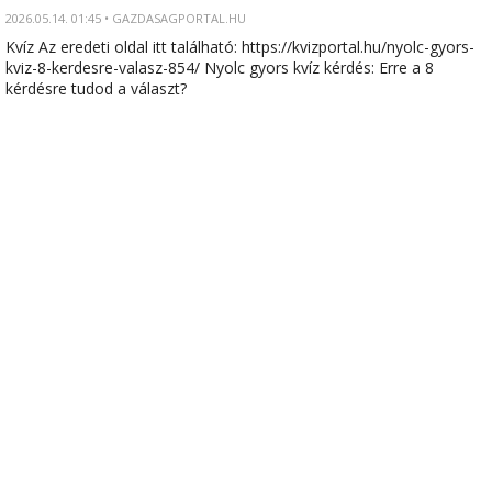
2026.05.14. 01:45 • GAZDASAGPORTAL.HU
Kvíz Az eredeti oldal itt található: https://kvizportal.hu/nyolc-gyors-
kviz-8-kerdesre-valasz-854/ Nyolc gyors kvíz kérdés: Erre a 8
kérdésre tudod a választ?