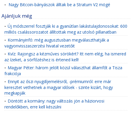
Nagy Bitcoin-bányászok álltak be a Stratum V2 mögé
•
Ajánljuk még
Új módszerrel fosztják ki a gyanútlan lakástulajdonosokat: 600
•
milliós csalássorozatot állítottak meg az utolsó pillanatban
Kormányinfó: még augusztusban megválaszthatják a
•
vagyonvisszaszerzési hivatal vezetőit
Kvíz: Rajongsz a kézműves sörökért? Itt nem elég, ha ismered
•
az ízeket, a sörfőzéshez is értened kell!
Magyar Péter: három jelölt közül választhat államfőt a Tisza
•
frakciója
Ennyit az őszi nyugdíjemelésről, -prémiumról: erre már
•
keresztet vethetnek a magyar idősek - szinte kizárt, hogy
megkapják
Döntött a kormány: nagy változás jön a háziorvosi
•
rendelőkben, erre kell készülni