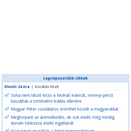
Legnépszerűbb cikkek
Elmúlt 24 óra
|
Korábbi hírek
Soha nem látott krízis a Molnál: kiderült, mennyi pénzt
kaszáltak a történelmi leállás ellenére
Magyar Péter csodálatos örömhírt közölt a magyarokkal
Megtorpant az áremelkedés, de sok eladó még mindig
durván túlárazza eladó ingatlanát
Nagyágyút igazolt le a Pénzügyminisztérium