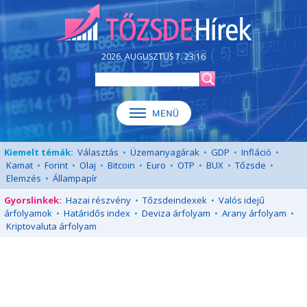
2026. AUGUSZTUS 7. 23:16
Kiemelt témák:
Választás
•
Üzemanyagárak
•
GDP
•
Infláció
•
Kamat
•
Forint
•
Olaj
•
Bitcoin
•
Euro
•
OTP
•
BUX
•
Tőzsde
•
Elemzés
•
Állampapír
Gyorslinkek:
Hazai részvény
•
Tőzsdeindexek
•
Valós idejű
árfolyamok
•
Határidős index
•
Deviza árfolyam
•
Arany árfolyam
•
Kriptovaluta árfolyam