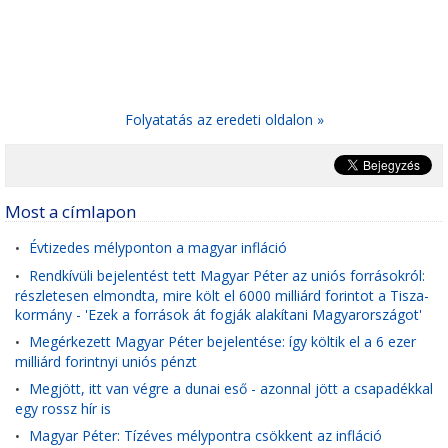
Folyatatás az eredeti oldalon »
Most a címlapon
Évtizedes mélyponton a magyar infláció
•
Rendkívüli bejelentést tett Magyar Péter az uniós forrásokról:
•
részletesen elmondta, mire költ el 6000 milliárd forintot a Tisza-
kormány - 'Ezek a források át fogják alakítani Magyarországot'
Megérkezett Magyar Péter bejelentése: így költik el a 6 ezer
•
milliárd forintnyi uniós pénzt
Megjött, itt van végre a dunai eső - azonnal jött a csapadékkal
•
egy rossz hír is
Magyar Péter: Tízéves mélypontra csökkent az infláció
•