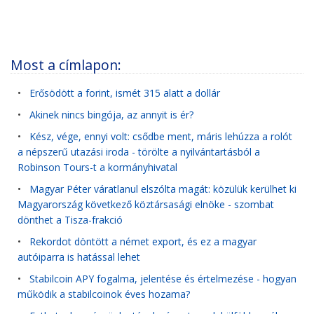
Most a címlapon:
•
Erősödött a forint, ismét 315 alatt a dollár
•
Akinek nincs bingója, az annyit is ér?
•
Kész, vége, ennyi volt: csődbe ment, máris lehúzza a rolót
a népszerű utazási iroda - törölte a nyilvántartásból a
Robinson Tours-t a kormányhivatal
•
Magyar Péter váratlanul elszólta magát: közülük kerülhet ki
Magyarország következő köztársasági elnöke - szombat
dönthet a Tisza-frakció
•
Rekordot döntött a német export, és ez a magyar
autóiparra is hatással lehet
•
Stabilcoin APY fogalma, jelentése és értelmezése - hogyan
működik a stabilcoinok éves hozama?