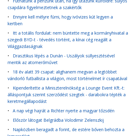
•
Futhatunk a pénzünk után, ha így utazunk külföldre: súlyos
csapdára figyelmeztetnek a szakértők
•
Ennyire kell mélyre fúrni, hogy ivóvizes kút legyen a
kertben
•
Itt a totális fordulat: nem büntette meg a kormányhivatal a
szegedi BYD-t - tévedés történt, a kínai cég reagált a
Világgazdaságnak
•
Drasztikus lépés a Dunán - Uszályok süllyesztésével
mentik az atomerőművet
•
18 év alatt 39 csapat: alighanem megvan a legtöbbet
vándorló futballista a világon, most történelmet ír csapatával
•
Kipenderítette a Miniszterelnökség a Lounge Event Kft.-t:
álláspontjuk szerint szerződést szegtek - darabokra tépték a
keretmegállapodást
•
A nap végi hajrát a Richter nyerte a magyar tőzsdén
•
Először látogat Belgrádba Volodimir Zelenszkij
•
Napközben beragadt a forint, de estére bőven behozta a