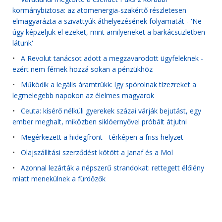
kormánybiztosa: az atomenergia-szakértő részletesen
elmagyarázta a szivattyúk áthelyezésének folyamatát - 'Ne
úgy képzeljük el ezeket, mint amilyeneket a barkácsüzletben
látunk'
•
A Revolut tanácsot adott a megzavarodott ügyfeleknek -
ezért nem férnek hozzá sokan a pénzükhöz
•
Működik a legális áramtrükk: így spórolnak tízezreket a
legmelegebb napokon az élelmes magyarok
•
Ceuta: kísérő nélküli gyerekek százai várják bejutást, egy
ember meghalt, miközben siklóernyővel próbált átjutni
•
Megérkezett a hidegfront - térképen a friss helyzet
•
Olajszállítási szerződést kötött a Janaf és a Mol
•
Azonnal lezárták a népszerű strandokat: rettegett élőlény
miatt menekülnek a fürdőzők