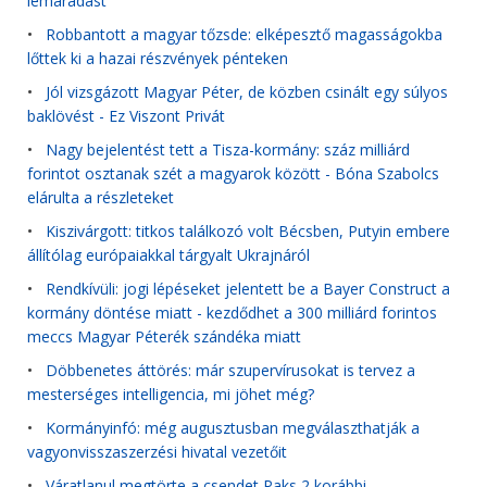
lemaradást
•
Robbantott a magyar tőzsde: elképesztő magasságokba
lőttek ki a hazai részvények pénteken
•
Jól vizsgázott Magyar Péter, de közben csinált egy súlyos
baklövést - Ez Viszont Privát
•
Nagy bejelentést tett a Tisza-kormány: száz milliárd
forintot osztanak szét a magyarok között - Bóna Szabolcs
elárulta a részleteket
•
Kiszivárgott: titkos találkozó volt Bécsben, Putyin embere
állítólag európaiakkal tárgyalt Ukrajnáról
•
Rendkívüli: jogi lépéseket jelentett be a Bayer Construct a
kormány döntése miatt - kezdődhet a 300 milliárd forintos
meccs Magyar Péterék szándéka miatt
•
Döbbenetes áttörés: már szupervírusokat is tervez a
mesterséges intelligencia, mi jöhet még?
•
Kormányinfó: még augusztusban megválaszthatják a
vagyonvisszaszerzési hivatal vezetőit
•
Váratlanul megtörte a csendet Paks 2 korábbi