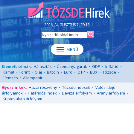
2026. AUGUSZTUS 7. 20:13
Kiemelt témák:
Választás
•
Üzemanyagárak
•
GDP
•
Infláció
•
Kamat
•
Forint
•
Olaj
•
Bitcoin
•
Euro
•
OTP
•
BUX
•
Tőzsde
•
Elemzés
•
Állampapír
Gyorslinkek:
Hazai részvény
•
Tőzsdeindexek
•
Valós idejű
árfolyamok
•
Határidős index
•
Deviza árfolyam
•
Arany árfolyam
•
Kriptovaluta árfolyam