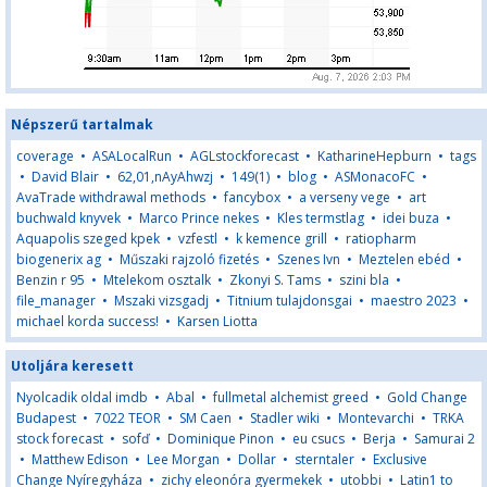
Népszerű tartalmak
coverage
•
ASALocalRun
•
AGLstockforecast
•
KatharineHepburn
•
tags
•
David Blair
•
62,01,nAyAhwzj
•
149(1)
•
blog
•
ASMonacoFC
•
AvaTrade withdrawal methods
•
fancybox
•
a verseny vege
•
art
buchwald knyvek
•
Marco Prince nekes
•
Kles termstlag
•
idei buza
•
Aquapolis szeged kpek
•
vzfestl
•
k kemence grill
•
ratiopharm
biogenerix ag
•
Műszaki rajzoló fizetés
•
Szenes Ivn
•
Meztelen ebéd
•
Benzin r 95
•
Mtelekom osztalk
•
Zkonyi S. Tams
•
szini bla
•
file_manager
•
Mszaki vizsgadj
•
Titnium tulajdonsgai
•
maestro 2023
•
michael korda success!
•
Karsen Liotta
Utoljára keresett
Nyolcadik oldal imdb
•
Abal
•
fullmetal alchemist greed
•
Gold Change
Budapest
•
7022 TEOR
•
SM Caen
•
Stadler wiki
•
Montevarchi
•
TRKA
stock forecast
•
sofď
•
Dominique Pinon
•
eu csucs
•
Berja
•
Samurai 2
•
Matthew Edison
•
Lee Morgan
•
Dollar
•
sterntaler
•
Exclusive
Change Nyíregyháza
•
zichy eleonóra gyermekek
•
utobbi
•
Latin1 to