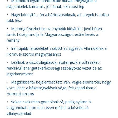
•
Működik a legális banki trükk: durván megvágták a
slágerhitelek kamatait, jól járhat, aki most lép
•
Nagy könnyítés jön a háziorvosoknak, a betegek is sokkal
jobb lesz
•
Ma még élvezhetjük az enyhébb időjárást: jövő héten
ismét hőség tarolja le Magyarországot, esőre kevés a
remény
•
Irán újabb feltételeket szabott az Egyesült Államoknak a
Hormuzi-szoros megnyitásához
•
Leállnak a díszkivilágítások, átütemezik a töltéseket:
rendkívüli energiatakarékossági szabályokat vezet be az
ingatlanszektor
•
Megdöbbentő bejelentést tett Irán, végre elismerték, hogy
közel lehet a béketárgyalások vége, felszabadulhat a
Hormuzi-szoros
•
Sokan csak télen gondolnak rá, pedig nyáron is
vagyonokat spórolhat: ezen múlhat a következő
villanyszámlád