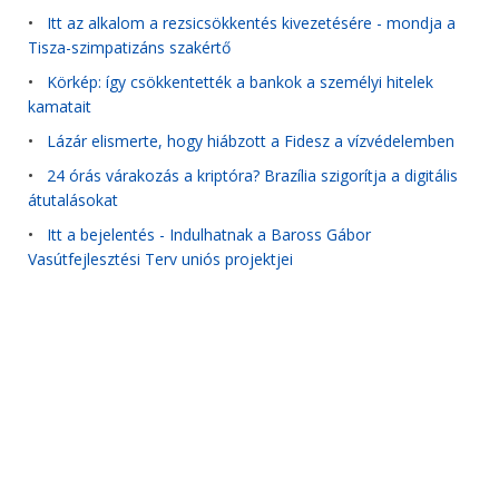
•
Itt az alkalom a rezsicsökkentés kivezetésére - mondja a
Tisza-szimpatizáns szakértő
•
Körkép: így csökkentették a bankok a személyi hitelek
kamatait
•
Lázár elismerte, hogy hiábzott a Fidesz a vízvédelemben
•
24 órás várakozás a kriptóra? Brazília szigorítja a digitális
átutalásokat
•
Itt a bejelentés - Indulhatnak a Baross Gábor
Vasútfejlesztési Terv uniós projektjei