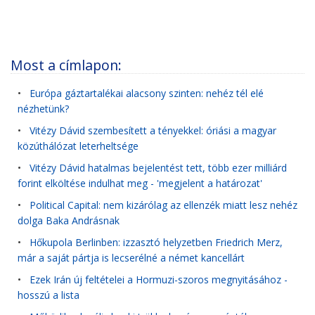
Most a címlapon:
•
Európa gáztartalékai alacsony szinten: nehéz tél elé
nézhetünk?
•
Vitézy Dávid szembesített a tényekkel: óriási a magyar
közúthálózat leterheltsége
•
Vitézy Dávid hatalmas bejelentést tett, több ezer milliárd
forint elköltése indulhat meg - 'megjelent a határozat'
•
Political Capital: nem kizárólag az ellenzék miatt lesz nehéz
dolga Baka Andrásnak
•
Hőkupola Berlinben: izzasztó helyzetben Friedrich Merz,
már a saját pártja is lecserélné a német kancellárt
•
Ezek Irán új feltételei a Hormuzi-szoros megnyitásához -
hosszú a lista