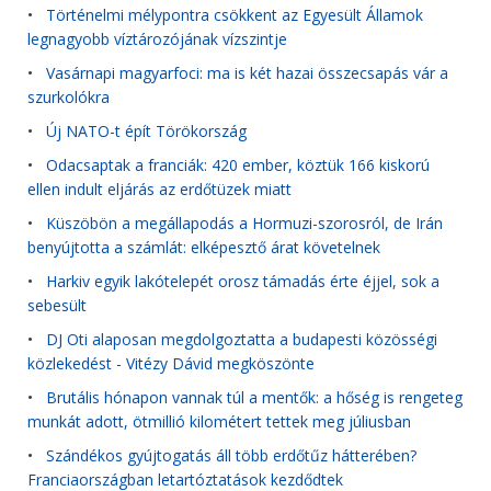
•
Történelmi mélypontra csökkent az Egyesült Államok
legnagyobb víztározójának vízszintje
•
Vasárnapi magyarfoci: ma is két hazai összecsapás vár a
szurkolókra
•
Új NATO-t épít Törökország
•
Odacsaptak a franciák: 420 ember, köztük 166 kiskorú
ellen indult eljárás az erdőtüzek miatt
•
Küszöbön a megállapodás a Hormuzi-szorosról, de Irán
benyújtotta a számlát: elképesztő árat követelnek
•
Harkiv egyik lakótelepét orosz támadás érte éjjel, sok a
sebesült
•
DJ Oti alaposan megdolgoztatta a budapesti közösségi
közlekedést - Vitézy Dávid megköszönte
•
Brutális hónapon vannak túl a mentők: a hőség is rengeteg
munkát adott, ötmillió kilométert tettek meg júliusban
•
Szándékos gyújtogatás áll több erdőtűz hátterében?
Franciaországban letartóztatások kezdődtek