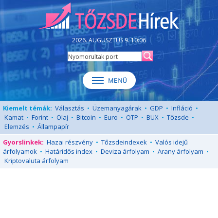
2026. AUGUSZTUS 9. 10:06
Kiemelt témák:
Választás
•
Üzemanyagárak
•
GDP
•
Infláció
•
Kamat
•
Forint
•
Olaj
•
Bitcoin
•
Euro
•
OTP
•
BUX
•
Tőzsde
•
Elemzés
•
Állampapír
Gyorslinkek:
Hazai részvény
•
Tőzsdeindexek
•
Valós idejű
árfolyamok
•
Határidős index
•
Deviza árfolyam
•
Arany árfolyam
•
Kriptovaluta árfolyam