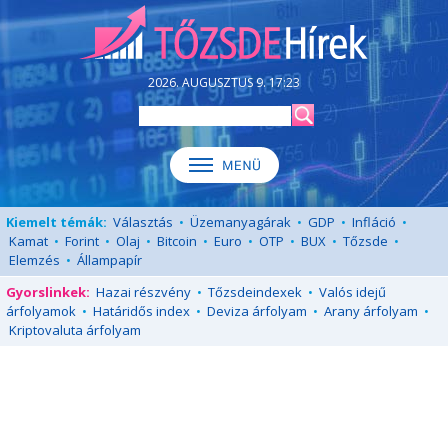
2026. AUGUSZTUS 9. 17:23
Kiemelt témák:
Választás
•
Üzemanyagárak
•
GDP
•
Infláció
•
Kamat
•
Forint
•
Olaj
•
Bitcoin
•
Euro
•
OTP
•
BUX
•
Tőzsde
•
Elemzés
•
Állampapír
Gyorslinkek:
Hazai részvény
•
Tőzsdeindexek
•
Valós idejű
árfolyamok
•
Határidős index
•
Deviza árfolyam
•
Arany árfolyam
•
Kriptovaluta árfolyam