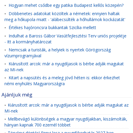
Hogyan mehet csődbe egy patika Budapest kellős közepén?
•
Döbbenetes adatokat közöltek a németek: ennyien haltak
•
meg a hőkupola miatt - 'alábecsülték a hőhullámok kockázatát'
Értékes hajóroncsra bukkantak Szicília mellett
•
Indulhat a Baross Gábor Vasútfejlesztési Terv uniós projektje
•
- Itt a kormányhatározat
Nemcsak a turisták, a helyiek is nyertek Görögország
•
vízumprogramjával
Kiárusított arcok: már a nyugdíjasok is bérbe adják magukat
•
az MI-nek
Kitart a napsütés és a meleg jövő héten is: ekkor érkezhet
•
némi enyhülés Magyarországra
Ajánljuk még
Kiárusított arcok: már a nyugdíjasok is bérbe adják magukat az
•
MI-nek
Mellbevágó különbségek a magyar nyugdíjakban, kiszámolták,
•
hányan kapnak 700 ezernél többet
Törvényi döntés! Ennyi lesz a nyugdíjkorhatár 2027-ben