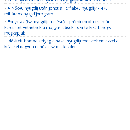
•
A Nők40 nyugdíj után jöhet a Férfiak40 nyugdíj? - 470
•
milliárdos nyugdíjprogram
Ennyit az őszi nyugdíjemelésről, -prémiumról: erre már
•
keresztet vethetnek a magyar idősek - szinte kizárt, hogy
megkapják
Időzített bomba ketyeg a hazai nyugdíjrendszerben: ezzel a
•
krízissel nagyon nehéz lesz mit kezdeni