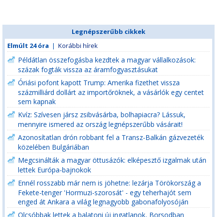
Legnépszerűbb cikkek
Elmúlt 24 óra
|
Korábbi hírek
Példátlan összefogásba kezdtek a magyar vállalkozások:
százak fogták vissza az áramfogyasztásukat
Óriási pofont kapott Trump: Amerika fizethet vissza
százmilliárd dollárt az importőröknek, a vásárlók egy centet
sem kapnak
Kvíz: Szívesen jársz zsibvásárba, bolhapiacra? Lássuk,
mennyire ismered az ország legnépszerűbb vásárait!
Azonosítatlan drón robbant fel a Transz-Balkán gázvezeték
közelében Bulgáriában
Megcsinálták a magyar öttusázók: elképesztő izgalmak után
lettek Európa-bajnokok
Ennél rosszabb már nem is jöhetne: lezárja Törökország a
Fekete-tenger 'Hormuzi-szorosát' - egy teherhajót sem
enged át Ankara a világ legnagyobb gabonafolyosóján
Olcsóbbak lettek a balatoni új ingatlanok, Borsodban