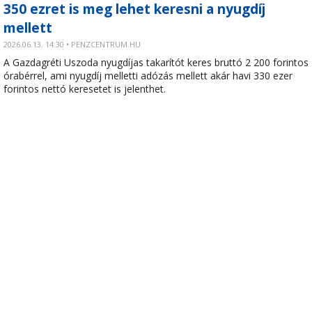
350 ezret is meg lehet keresni a nyugdíj
mellett
2026.06.13. 14:30 • PENZCENTRUM.HU
A Gazdagréti Uszoda nyugdíjas takarítót keres bruttó 2 200 forintos
órabérrel, ami nyugdíj melletti adózás mellett akár havi 330 ezer
forintos nettó keresetet is jelenthet.