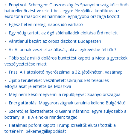
Ennyi volt Schengen: Olaszország és Spanyolország kölcsönös
•
határellenőrzést vezetett be - egyre éleződik a konfliktus az
eurozóna második és harmadik legnagyobb országa között
Egész héten meleg, napos idő várható
•
Egy hétig tartott az égő zöldhulladék eloltása Érd mellett
•
Váratlanul bezárt az orosz diszkont Budapesten
•
Az AI annak veszi el az állását, aki a legkevésbé fél tőle?
•
Több száz millió dolláros büntetést kapott a Meta a gyerekek
•
veszélyeztetése miatt
Friss! A Hatoslottó nyerőszámai a 32. játékhéten, vasárnap
•
Újabb területeket veszíthetett Ukrajna: két település
•
elfoglalását jelentette be Moszkva
Még nem késő megvenni a repülőjegyet Spanyolországba
•
Energiatárolás: Magyarországnak tanulnia kellene Bulgáriától
•
Szeretőjét fizettethette ki Gianni Infantino: egyre súlyosabb a
•
botrány, a FIFA elnöke mindent tagad
Hatalmas pofont kapott Trump Izraeltől: elutasították a
•
történelmi békemegállapodását