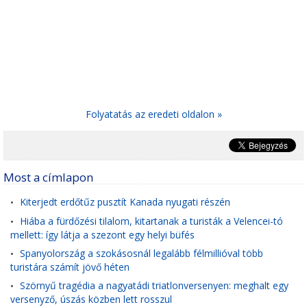
Folyatatás az eredeti oldalon »
Most a címlapon
Kiterjedt erdőtűz pusztít Kanada nyugati részén
•
Hiába a fürdőzési tilalom, kitartanak a turisták a Velencei-tó
•
mellett: így látja a szezont egy helyi büfés
Spanyolország a szokásosnál legalább félmillióval több
•
turistára számít jövő héten
Szörnyű tragédia a nagyatádi triatlonversenyen: meghalt egy
•
versenyző, úszás közben lett rosszul