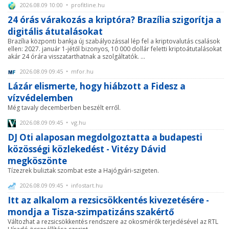
2026.08.09 10:00 • profitline.hu
24 órás várakozás a kriptóra? Brazília szigorítja a
digitális átutalásokat
Brazília központi bankja új szabályozással lép fel a kriptovalutás csalások
ellen: 2027. január 1-jétől bizonyos, 10 000 dollár feletti kriptoátutalásokat
akár 24 órára visszatarthatnak a szolgáltatók. ...
2026.08.09 09:45 • mfor.hu
Lázár elismerte, hogy hiábzott a Fidesz a
vízvédelemben
Még tavaly decemberben beszélt erről.
2026.08.09 09:45 • vg.hu
DJ Oti alaposan megdolgoztatta a budapesti
közösségi közlekedést - Vitézy Dávid
megköszönte
Tízezrek buliztak szombat este a Hajógyári-szigeten.
2026.08.09 09:45 • infostart.hu
Itt az alkalom a rezsicsökkentés kivezetésére -
mondja a Tisza-szimpatizáns szakértő
Változhat a rezsicsökkentés rendszere az okosmérők terjedésével az RTL