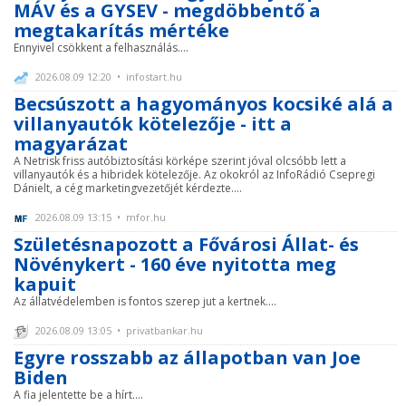
MÁV és a GYSEV - megdöbbentő a
megtakarítás mértéke
Ennyivel csökkent a felhasználás....
2026.08.09 12:20 • infostart.hu
Becsúszott a hagyományos kocsiké alá a
villanyautók kötelezője - itt a
magyarázat
A Netrisk friss autóbiztosítási körképe szerint jóval olcsóbb lett a
villanyautók és a hibridek kötelezője. Az okokról az InfoRádió Csepregi
Dánielt, a cég marketingvezetőjét kérdezte....
2026.08.09 13:15 • mfor.hu
Születésnapozott a Fővárosi Állat- és
Növénykert - 160 éve nyitotta meg
kapuit
Az állatvédelemben is fontos szerep jut a kertnek....
2026.08.09 13:05 • privatbankar.hu
Egyre rosszabb az állapotban van Joe
Biden
A fia jelentette be a hírt....