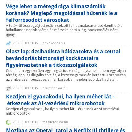
Vége lehet a méregdrága klímaszámlák
korának? Meglepő megoldással hűtenék le a
felforrósodott városokat
A tetőkről összegyűjtött esővíz célzott felhasználásával csökkenthető a
hőhullámos napok száma és mérsékelhető a légkondicionálás iránti
igény.
2026.08.09 11:35 • novekedes.hu
Olasz lap: dzsihadista hálózatokra és a ceutai
bevándorlás biztonsági kockázataira
figyelmeztetnek a titkosszolgálatok
Ceuta nem egyszerűen egy migrációs válság helyszíne, hanem egy olyan
térség, ahol az illegális átkelés, a közösségi médián keresztüli szervezés,
az embercsempészet és a már korábban is jelen lévő dzsihadista ...
2026.08.09 11:35 • privatbankar.hu
Kezdjen el gyanakodni, ha ilyen méhet lát -
érkeznek az AI-vezérlésű mikrorobotok
Kezdjen el gyanakodni, ha ilyen méhet lát - érkeznek az AI-vezérlésű
mikrorobotok
2026.08.09 11:30 • tozsdeforum.hu
Moziban az Opera!, tarol a Netflix új thrillere és