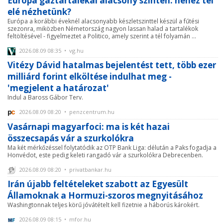
Európa gáztartalékai alacsony szinten: nehéz tél
elé nézhetünk?
Európa a korábbi éveknél alacsonyabb készletszinttel készül a fűtési
szezonra, miközben Németország nagyon lassan halad a tartalékok
feltöltésével - figyelmeztet a Politico, amely szerint a tél folyamán ...
2026.08.09 08:35 • vg.hu
Vitézy Dávid hatalmas bejelentést tett, több ezer
milliárd forint elköltése indulhat meg -
'megjelent a határozat'
Indul a Baross Gábor Terv.
2026.08.09 08:20 • penzcentrum.hu
Vasárnapi magyarfoci: ma is két hazai
összecsapás vár a szurkolókra
Ma két mérkőzéssel folytatódik az OTP Bank Liga: délután a Paks fogadja a
Honvédot, este pedig keleti rangadó vár a szurkolókra Debrecenben.
2026.08.09 08:20 • privatbankar.hu
Irán újabb feltételeket szabott az Egyesült
Államoknak a Hormuzi-szoros megnyitásához
Washingtonnak teljes körű jóvátételt kell fizetnie a háborús károkért.
2026.08.09 08:15 • mfor.hu