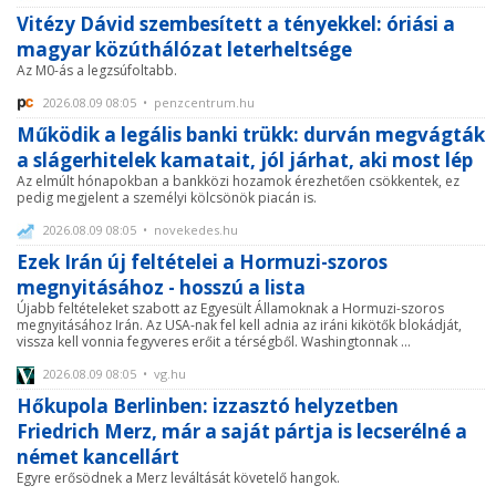
Vitézy Dávid szembesített a tényekkel: óriási a
magyar közúthálózat leterheltsége
Az M0-ás a legzsúfoltabb.
2026.08.09 08:05 • penzcentrum.hu
Működik a legális banki trükk: durván megvágták
a slágerhitelek kamatait, jól járhat, aki most lép
Az elmúlt hónapokban a bankközi hozamok érezhetően csökkentek, ez
pedig megjelent a személyi kölcsönök piacán is.
2026.08.09 08:05 • novekedes.hu
Ezek Irán új feltételei a Hormuzi-szoros
megnyitásához - hosszú a lista
Újabb feltételeket szabott az Egyesült Államoknak a Hormuzi-szoros
megnyitásához Irán. Az USA-nak fel kell adnia az iráni kikötők blokádját,
vissza kell vonnia fegyveres erőit a térségből. Washingtonnak ...
2026.08.09 08:05 • vg.hu
Hőkupola Berlinben: izzasztó helyzetben
Friedrich Merz, már a saját pártja is lecserélné a
német kancellárt
Egyre erősödnek a Merz leváltását követelő hangok.