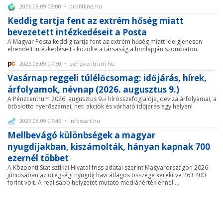
2026.08.09 08:00 • profitline.hu
Keddig tartja fent az extrém hőség miatt
bevezetett intézkedéseit a Posta
A Magyar Posta keddig tartja fent az extrém hőség miatt ideiglenesen
elrendelt intézkedéseit - közölte a társaság a honlapján szombaton.
2026.08.09 07:50 • penzcentrum.hu
Vasárnap reggeli túlélőcsomag: időjárás, hírek,
árfolyamok, névnap (2026. augusztus 9.)
A Pénzcentrum 2026. augusztus 9.-i hírösszefoglalója, deviza árfolyamai, a
ötöslottó nyerőszámai, heti akciók és várható időjárás egy helyen!
2026.08.09 07:45 • infostart.hu
Mellbevágó különbségek a magyar
nyugdíjakban, kiszámolták, hányan kapnak 700
ezernél többet
A Központi Statisztikai Hivatal friss adatai szerint Magyarországon 2026
júniusában az öregségi nyugdíj havi átlagos összege kerekítve 263 400
forint volt. A reálisabb helyzetet mutató mediánérték ennél ...