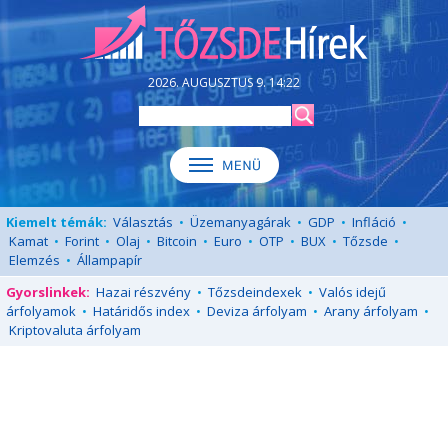
2026. AUGUSZTUS 9. 14:22
Kiemelt témák:
Választás
•
Üzemanyagárak
•
GDP
•
Infláció
•
Kamat
•
Forint
•
Olaj
•
Bitcoin
•
Euro
•
OTP
•
BUX
•
Tőzsde
•
Elemzés
•
Állampapír
Gyorslinkek:
Hazai részvény
•
Tőzsdeindexek
•
Valós idejű
árfolyamok
•
Határidős index
•
Deviza árfolyam
•
Arany árfolyam
•
Kriptovaluta árfolyam