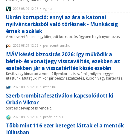
2026.08.09 12:05 • vg.hu
Ukrán korrupció: ennyi az ára a katonai
nyilvántartásból való törlésnek - Munkácsig
érnek a szálak
A volt vezető ellen egy kiterjedt korrupciós ügyben folyik nyomozás.
2026.08.09 12:05 • penzcentrum.hu
MÁV késési biztosítás 2026: így működik a
bérlet- és vonatjegy visszaváltás, ezekben az
esetekben jár a visszatérítés késés esetén
Késik vagy kimarad a vonat? Ilyenkor az is számít, milyen jeggyel
utaztunk. Mutatjuk, mikor jár pénzvisszafizetés, kupon vagy kártérítés.
2026.08.09 12:00 • mfor.hu
Szerb trombitafesztiválon kapcsolódott ki
Orbán Viktor
Sört és csevapot is rendelt.
2026.08.09 12:00 • profitline.hu
Több mint 116 ezer beteget láttak el a mentők
júliusban