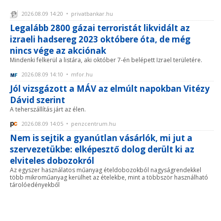
2026.08.09 14:20 • privatbankar.hu
Legalább 2800 gázai terroristát likvidált az
izraeli hadsereg 2023 októbere óta, de még
nincs vége az akciónak
Mindenki felkerül a listára, aki október 7-én belépett Izrael területére.
2026.08.09 14:10 • mfor.hu
Jól vizsgázott a MÁV az elmúlt napokban Vitézy
Dávid szerint
A teherszállítás járt az élen.
2026.08.09 14:05 • penzcentrum.hu
Nem is sejtik a gyanútlan vásárlók, mi jut a
szervezetükbe: elképesztő dolog derült ki az
elviteles dobozokról
Az egyszer használatos műanyag ételdobozokból nagyságrendekkel
több mikroműanyag kerülhet az ételekbe, mint a többször használható
tárolóedényekből