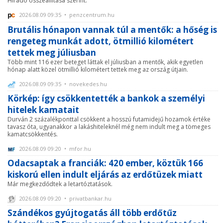
Híradó összeállítása szerint.
2026.08.09 09:35 • penzcentrum.hu
Brutális hónapon vannak túl a mentők: a hőség is
rengeteg munkát adott, ötmillió kilométert
tettek meg júliusban
Több mint 116 ezer beteget láttak el júliusban a mentők, akik egyetlen
hónap alatt közel ötmillió kilométert tettek meg az ország útjain.
2026.08.09 09:35 • novekedes.hu
Körkép: így csökkentették a bankok a személyi
hitelek kamatait
Durván 2 százalékponttal csökkent a hosszú futamidejű hozamok értéke
tavasz óta, ugyanakkor a lakáshiteleknél még nem indult meg a tömeges
kamatcsökkentés.
2026.08.09 09:20 • mfor.hu
Odacsaptak a franciák: 420 ember, köztük 166
kiskorú ellen indult eljárás az erdőtüzek miatt
Már megkezdődtek a letartóztatások.
2026.08.09 09:20 • privatbankar.hu
Szándékos gyújtogatás áll több erdőtűz