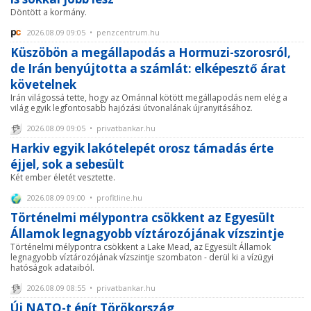
Döntött a kormány.
2026.08.09 09:05 • penzcentrum.hu
Küszöbön a megállapodás a Hormuzi-szorosról,
de Irán benyújtotta a számlát: elképesztő árat
követelnek
Irán világossá tette, hogy az Ománnal kötött megállapodás nem elég a
világ egyik legfontosabb hajózási útvonalának újranyitásához.
2026.08.09 09:05 • privatbankar.hu
Harkiv egyik lakótelepét orosz támadás érte
éjjel, sok a sebesült
Két ember életét vesztette.
2026.08.09 09:00 • profitline.hu
Történelmi mélypontra csökkent az Egyesült
Államok legnagyobb víztározójának vízszintje
Történelmi mélypontra csökkent a Lake Mead, az Egyesült Államok
legnagyobb víztározójának vízszintje szombaton - derül ki a vízügyi
hatóságok adataiból.
2026.08.09 08:55 • privatbankar.hu
Új NATO-t épít Törökország