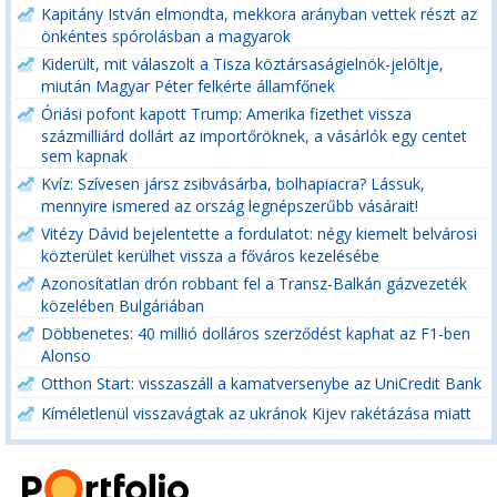
Kapitány István elmondta, mekkora arányban vettek részt az
önkéntes spórolásban a magyarok
Kiderült, mit válaszolt a Tisza köztársaságielnök-jelöltje,
miután Magyar Péter felkérte államfőnek
Óriási pofont kapott Trump: Amerika fizethet vissza
százmilliárd dollárt az importőröknek, a vásárlók egy centet
sem kapnak
Kvíz: Szívesen jársz zsibvásárba, bolhapiacra? Lássuk,
mennyire ismered az ország legnépszerűbb vásárait!
Vitézy Dávid bejelentette a fordulatot: négy kiemelt belvárosi
közterület kerülhet vissza a főváros kezelésébe
Azonosítatlan drón robbant fel a Transz-Balkán gázvezeték
közelében Bulgáriában
Döbbenetes: 40 millió dolláros szerződést kaphat az F1-ben
Alonso
Otthon Start: visszaszáll a kamatversenybe az UniCredit Bank
Kíméletlenül visszavágtak az ukránok Kijev rakétázása miatt