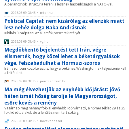
A parancsnoki struktúra terén is lesznek hasonlóságok a NATO-val.
2026.08.09 08:45 • mfor.hu
Political Capital: nem kizárólag az ellenzék miatt
lesz nehéz dolga Baka Andrásnak
Kihíhás újraépíteni az államfői poszt tekintélyét.
2026.08.09 08:45 • vg.hu
Megdöbbentő bejelentést tett Irán, végre
elismerték, hogy közel lehet a béketárgyalások
vége, felszabadulhat a Hormuzi-szoros
Irán azonban közölte azt is, hogy a békéhez Washingtonnak teljesítenie kell
a feltételeit.
2026.08.09 08:35 • penzcentrum.hu
Ma még élvezhetjük az enyhébb időjárást: jövő
héten ismét hőség tarolja le Magyarországot,
esőre kevés a remény
Vasárnap még néhány fokkal enyhébb idő várható, a hőmérséklet 29 és 35
fok között alakul, de a lehűlés nem tart sokáig.
2026.08.09 08:35 • novekedes.hu