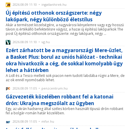
2026.08.09 11:10 • ingatlanhirek.hu
Új építésű otthonok országszerte: négy
lakópark, négy különböző életstílus
Akár a természet közelségére, a nagyvárosi kényelemre vagy egy hosszú
távon is értékálló befektetésre vágysz, a hazai új építésű lakóparkok The
post Új építésű otthonok országszerte: négy lakópark, négy ...
2026.08.09 11:10 • vg.hu
Ezért zárhatott be a magyarországi Mere-üzlet,
a Basket Plus: borul az uniós hálózat - technikai
okra hivatkozik a cég, de sokkal komolyabb ügy
lehet a háttérben
A Lidl és a Tesco mellett sok piacon nem tudott labdába rúgni a Mere, de
az ok ennél nyomósabb lehet.
2026.08.09 11:05 • penzcentrum.hu
Gázvezeték közelében robbant fel a katonai
drón: Ukrajna megszólalt az ügyben
Egy, az ukrán hadsereg által széles körben használt típusú drón robbant
fel a bolgár-román határ közelében.
2026.08.09 11:05 • mfor.hu