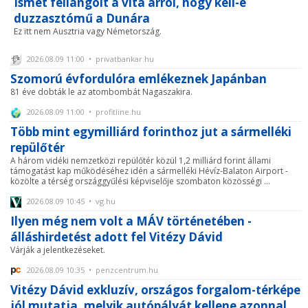
Ismét fellángolt a vita arról, hogy kell-e
duzzasztómű a Dunára
Ez itt nem Ausztria vagy Németország.
2026.08.09 11:00 • privatbankar.hu
Szomorú évfordulóra emlékeznek Japánban
81 éve dobták le az atombombát Nagaszakira.
2026.08.09 11:00 • profitline.hu
Több mint egymilliárd forinthoz jut a sármelléki
repülőtér
A három vidéki nemzetközi repülőtér közül 1,2 milliárd forint állami
támogatást kap működéséhez idén a sármelléki Hévíz-Balaton Airport -
közölte a térség országgyűlési képviselője szombaton közösségi ...
2026.08.09 10:45 • vg.hu
Ilyen még nem volt a MÁV történetében -
álláshirdetést adott fel Vitézy Dávid
Várják a jelentkezéseket.
2026.08.09 10:35 • penzcentrum.hu
Vitézy Dávid exkluzív, országos forgalom-térképe
jól mutatja, melyik autópályát kellene azonnal