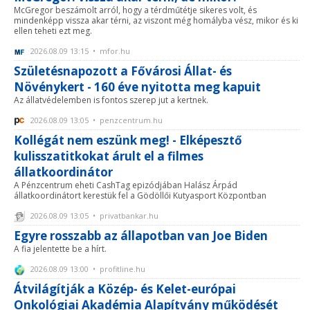
McGregor beszámolt arról, hogy a térdműtétje sikeres volt, és
mindenképp vissza akar térni, az viszont még homályba vész, mikor és ki
ellen teheti ezt meg.
2026.08.09 13:15 • mfor.hu
Születésnapozott a Fővárosi Állat- és
Növénykert - 160 éve nyitotta meg kapuit
Az állatvédelemben is fontos szerep jut a kertnek.
2026.08.09 13:05 • penzcentrum.hu
Kollégát nem eszünk meg! - Elképesztő
kulisszatitkokat árult el a filmes
állatkoordinátor
A Pénzcentrum eheti CashTag epizódjában Halász Árpád
állatkoordinátort kerestük fel a Gödöllői Kutyasport Központban
2026.08.09 13:05 • privatbankar.hu
Egyre rosszabb az állapotban van Joe Biden
A fia jelentette be a hírt.
2026.08.09 13:00 • profitline.hu
Átvilágítják a Közép- és Kelet-európai
Onkológiai Akadémia Alapítvány működését