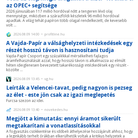
az OPEC+ segítsége
2026 júniusában 117 millió hordóval nőtt a tengeren lévő olaj
mennyisége, miközben a szárazföldi készletek 96 millió hordóval
apadtak. A világ tehát papíron több olajjal rendelkezett, de kevesebb
volt ...
2026.08.09 14:00 • profitline.hu
A Vajda-Papír a válsághelyzeti intézkedések egy
részét hosszú távon is hasznosítani tudja
Vajda-Papír Csoport egy százalékkal mérsékelheti fajlagos
áramfelhasználását azzal, hogy hosszú távon is alkalmazza az elmúlt
héten ideiglenesen bevezetett takarékossági intézkedések egy részét -
közölte ...
2026.08.09 13:45 • vg.hu
Leírták a Velencei-tavat, pedig nagyon is pezseg
az élet - este jön csak az igazi meglepetés
Furcsa szezon az idei.
2026.08.09 13:40 • novekedes.hu
Megjött a kimutatás: ennyi áramot sikerült
megtakarítani a vonatlassításokkal
A fogyasztás csökkentése és időbeli áthelyezése hozzájárult ahhoz, hogy
a leginkább terhelt órákban elkerülhetők voltak a kritikus helyzetek a