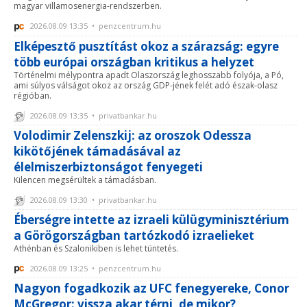
magyar villamosenergia-rendszerben.
2026.08.09 13:35 • penzcentrum.hu
Elképesztő pusztítást okoz a szárazság: egyre
több európai országban kritikus a helyzet
Történelmi mélypontra apadt Olaszország leghosszabb folyója, a Pó,
ami súlyos válságot okoz az ország GDP-jének felét adó észak-olasz
régióban.
2026.08.09 13:35 • privatbankar.hu
Volodimir Zelenszkij: az oroszok Odessza
kikötőjének támadásával az
élelmiszerbiztonságot fenyegeti
Kilencen megsérültek a támadásban.
2026.08.09 13:30 • privatbankar.hu
Éberségre intette az izraeli külügyminisztérium
a Görögországban tartózkodó izraelieket
Athénban és Szalonikiben is lehet tüntetés.
2026.08.09 13:25 • penzcentrum.hu
Nagyon fogadkozik az UFC fenegyereke, Conor
McGregor: vissza akar térni, de mikor?