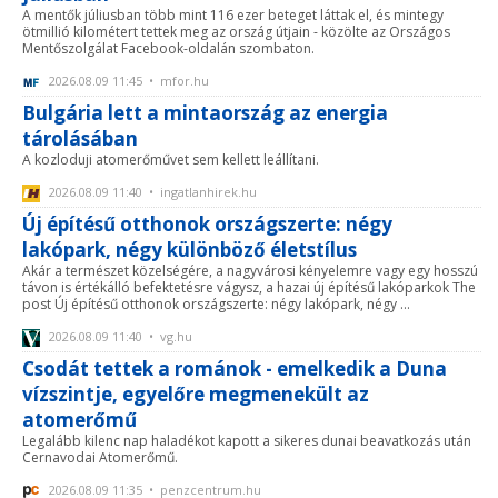
A mentők júliusban több mint 116 ezer beteget láttak el, és mintegy
ötmillió kilométert tettek meg az ország útjain - közölte az Országos
Mentőszolgálat Facebook-oldalán szombaton.
2026.08.09 11:45 • mfor.hu
Bulgária lett a mintaország az energia
tárolásában
A kozloduji atomerőművet sem kellett leállítani.
2026.08.09 11:40 • ingatlanhirek.hu
Új építésű otthonok országszerte: négy
lakópark, négy különböző életstílus
Akár a természet közelségére, a nagyvárosi kényelemre vagy egy hosszú
távon is értékálló befektetésre vágysz, a hazai új építésű lakóparkok The
post Új építésű otthonok országszerte: négy lakópark, négy ...
2026.08.09 11:40 • vg.hu
Csodát tettek a románok - emelkedik a Duna
vízszintje, egyelőre megmenekült az
atomerőmű
Legalább kilenc nap haladékot kapott a sikeres dunai beavatkozás után
Cernavodai Atomerőmű.
2026.08.09 11:35 • penzcentrum.hu