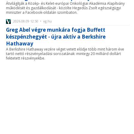
Átvilágítják a Közép- és Kelet-európai Onkológiai Akadémia Alapítvány
működését és gazdálkodását - közölte Hegedűs Zsolt egészségügyi
miniszter a Facebook-oldalán szombaton.
2026.08.09 12:50 • vg.hu
Greg Abel végre munkára fogja Buffett
készpénzhegyét - újra aktív a Berkshire
Hathaway
A Berkshire Hathaway vezére véget vetett elődje több mint három éve
tartó nettó részvényeladási sorozatának: mintegy 20 milliárd dollárt
fektetett részvényekbe.