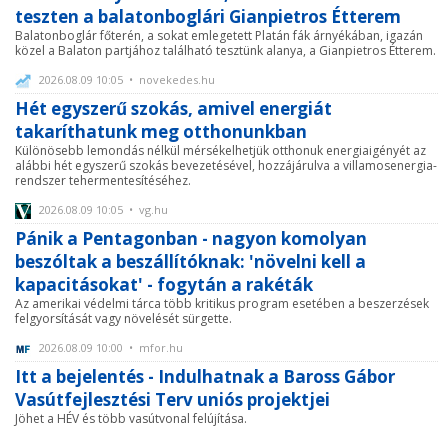
teszten a balatonboglári Gianpietros Étterem
Balatonboglár főterén, a sokat emlegetett Platán fák árnyékában, igazán
közel a Balaton partjához található tesztünk alanya, a Gianpietros Étterem.
2026.08.09 10:05 • novekedes.hu
Hét egyszerű szokás, amivel energiát
takaríthatunk meg otthonunkban
Különösebb lemondás nélkül mérsékelhetjük otthonuk energiaigényét az
alábbi hét egyszerű szokás bevezetésével, hozzájárulva a villamosenergia-
rendszer tehermentesítéséhez.
2026.08.09 10:05 • vg.hu
Pánik a Pentagonban - nagyon komolyan
beszóltak a beszállítóknak: 'növelni kell a
kapacitásokat' - fogytán a rakéták
Az amerikai védelmi tárca több kritikus program esetében a beszerzések
felgyorsítását vagy növelését sürgette.
2026.08.09 10:00 • mfor.hu
Itt a bejelentés - Indulhatnak a Baross Gábor
Vasútfejlesztési Terv uniós projektjei
Jöhet a HÉV és több vasútvonal felújítása.