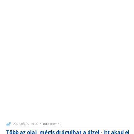
2026.08.09 14:00 • infostart.hu
Több az olaj, mégis drágulhat a dízel - itt akad el