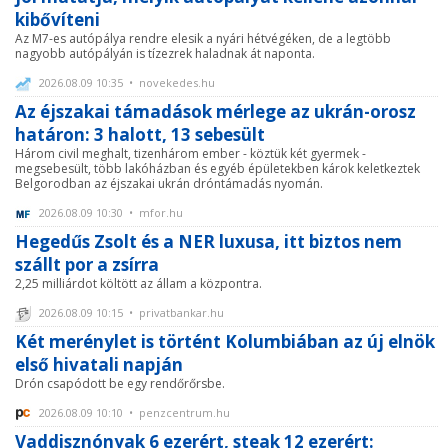
kibővíteni
Az M7-es autópálya rendre elesik a nyári hétvégéken, de a legtöbb
nagyobb autópályán is tízezrek haladnak át naponta.
2026.08.09 10:35 • novekedes.hu
Az éjszakai támadások mérlege az ukrán-orosz
határon: 3 halott, 13 sebesült
Három civil meghalt, tizenhárom ember - köztük két gyermek -
megsebesült, több lakóházban és egyéb épületekben károk keletkeztek
Belgorodban az éjszakai ukrán dróntámadás nyomán.
2026.08.09 10:30 • mfor.hu
Hegedűs Zsolt és a NER luxusa, itt biztos nem
szállt por a zsírra
2,25 milliárdot költött az állam a központra.
2026.08.09 10:15 • privatbankar.hu
Két merénylet is történt Kolumbiában az új elnök
első hivatali napján
Drón csapódott be egy rendőrőrsbe.
2026.08.09 10:10 • penzcentrum.hu
Vaddisznónyak 6 ezerért, steak 12 ezerért: