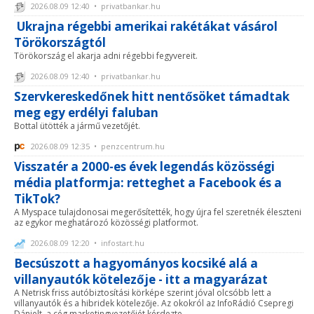
2026.08.09 12:40 • privatbankar.hu
Ukrajna régebbi amerikai rakétákat vásárol
Törökországtól
Törökország el akarja adni régebbi fegyvereit.
2026.08.09 12:40 • privatbankar.hu
Szervkereskedőnek hitt nentősöket támadtak
meg egy erdélyi faluban
Bottal ütötték a jármű vezetőjét.
2026.08.09 12:35 • penzcentrum.hu
Visszatér a 2000-es évek legendás közösségi
média platformja: retteghet a Facebook és a
TikTok?
A Myspace tulajdonosai megerősítették, hogy újra fel szeretnék éleszteni
az egykor meghatározó közösségi platformot.
2026.08.09 12:20 • infostart.hu
Becsúszott a hagyományos kocsiké alá a
villanyautók kötelezője - itt a magyarázat
A Netrisk friss autóbiztosítási körképe szerint jóval olcsóbb lett a
villanyautók és a hibridek kötelezője. Az okokról az InfoRádió Csepregi
Dánielt, a cég marketingvezetőjét kérdezte.