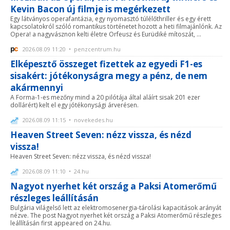
Kevin Bacon új filmje is megérkezett
Egy látványos operafantázia, egy nyomasztó túlélőthriller és egy érett
kapcsolatokról szóló romantikus történetet hozott a heti filmajánlónk. Az
Opera! a nagyvásznon kelti életre Orfeusz és Eurüdiké mítoszát, ...
2026.08.09 11:20 • penzcentrum.hu
Elképesztő összeget fizettek az egyedi F1-es
sisakért: jótékonyságra megy a pénz, de nem
akármennyi
A Forma-1-es mezőny mind a 20 pilótája által aláírt sisak 201 ezer
dollárért) kelt el egy jótékonysági árverésen.
2026.08.09 11:15 • novekedes.hu
Heaven Street Seven: nézz vissza, és nézd
vissza!
Heaven Street Seven: nézz vissza, és nézd vissza!
2026.08.09 11:10 • 24.hu
Nagyot nyerhet két ország a Paksi Atomerőmű
részleges leállításán
Bulgária világelső lett az elektromosenergia-tárolási kapacitások arányát
nézve. The post Nagyot nyerhet két ország a Paksi Atomerőmű részleges
leállításán first appeared on 24.hu.