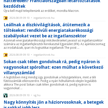
hátterében? Franciaországban letartóztatások
kezdődtek
Újra kell majd telepítenünk az erdőket, mondta Macron.
2026.08.09 09:10 • ingatlanhirek.hu
Leállnak a díszkivilágítások, átütemezik a
töltéseket: rendkívüli energiatakarékossági
szabályokat vezet be az ingatlanszektor
Azonnali energiatakarékossági intézkedéseket javasol az ingatlanszektor
számára az Ingatlanfejlesztői Kerekasztal Egyesület (IFK). Az ajánláscsomag
az irodaházak, ipari és logisztikai ingatlanok The post ...
2026.08.09 09:10 • ingatlanhirek.hu
Sokan csak télen gondolnak rá, pedig nyáron is
vagyonokat spórolhat: ezen múlhat a következő
villanyszámlád
A legtöbben még mindig úgy gondolnak a hőszigetelésre, mint a téli
fűtésszámlák ellenszerére. Pedig a nyári hőhullámok idején legalább
akkora The post Sokan csak télen gondolnak rá, pedig nyáron is
vagyonokat ...
2026.08.09 09:10 • vg.hu
Nagy könnyítés jön a háziorvosoknak, a betegek
is sokkal jobb lesz