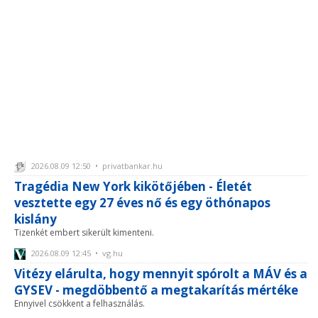
2026.08.09 12:50 • privatbankar.hu
Tragédia New York kikötőjében - Életét
vesztette egy 27 éves nő és egy öthónapos
kislány
Tizenkét embert sikerült kimenteni.
2026.08.09 12:45 • vg.hu
Vitézy elárulta, hogy mennyit spórolt a MÁV és a
GYSEV - megdöbbentő a megtakarítás mértéke
Ennyivel csökkent a felhasználás.