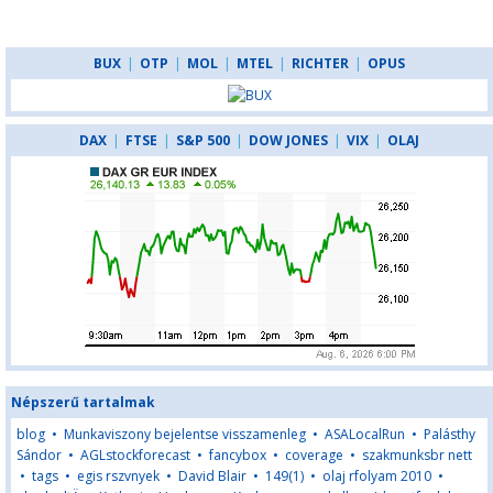
BUX
|
OTP
|
MOL
|
MTEL
|
RICHTER
|
OPUS
DAX
|
FTSE
|
S&P 500
|
DOW JONES
|
VIX
|
OLAJ
Népszerű tartalmak
blog
•
Munkaviszony bejelentse visszamenleg
•
ASALocalRun
•
Palásthy
Sándor
•
AGLstockforecast
•
fancybox
•
coverage
•
szakmunksbr nett
•
tags
•
egis rszvnyek
•
David Blair
•
149(1)
•
olaj rfolyam 2010
•