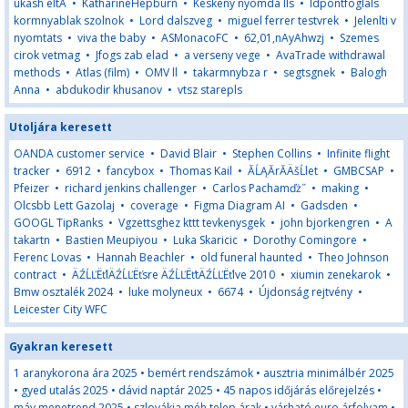
ukash eltÄ
•
KatharineHepburn
•
Keskeny nyomda lls
•
Idpontfoglals
kormnyablak szolnok
•
Lord dalszveg
•
miguel ferrer testvrek
•
Jelenlti v
nyomtats
•
viva the baby
•
ASMonacoFC
•
62,01,nAyAhwzj
•
Szemes
cirok vetmag
•
Jfogs zab elad
•
a verseny vege
•
AvaTrade withdrawal
methods
•
Atlas (film)
•
OMV ll
•
takarmnybza r
•
segtsgnek
•
Balogh
Anna
•
abdukodir khusanov
•
vtsz starepls
Utoljára keresett
OANDA customer service
•
David Blair
•
Stephen Collins
•
Infinite flight
tracker
•
6912
•
fancybox
•
Thomas Kail
•
ĂĹĄĂrĂÄšĹlet
•
GMBCSAP
•
Pfeizer
•
richard jenkins challenger
•
Carlos Pachamďż˝
•
making
•
Olcsbb Lett Gazolaj
•
coverage
•
Figma Diagram AI
•
Gadsden
•
GOOGL TipRanks
•
Vgzettsghez kttt tevkenysgek
•
john bjorkengren
•
A
takartn
•
Bastien Meupiyou
•
Luka Skaricic
•
Dorothy Comingore
•
Ferenc Lovas
•
Hannah Beachler
•
old funeral haunted
•
Theo Johnson
contract
•
ÄŹĹĽËťlÄŹĹĽËťsre ÄŹĹĽËťtÄŹĹĽËťlve 2010
•
xiumin zenekarok
•
Bmw osztalék 2024
•
luke molyneux
•
6674
•
Újdonság rejtvény
•
Leicester City WFC
Gyakran keresett
1 aranykorona ára 2025
•
bemért rendszámok
•
ausztria minimálbér 2025
•
gyed utalás 2025
•
dávid naptár 2025
•
45 napos időjárás előrejelzés
•
máv menetrend 2025
•
szlovákia méh telep árak
•
várható euro árfolyam
•